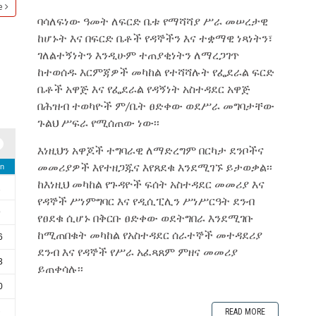
e
ባሳለፍነው ዓመት ለፍርድ ቤቱ የማሻሻያ ሥራ መሠረታዊ
ከሆኑት እና በፍርድ ቤቶች የዳኞችን እና ተቋማዊ ነጻነትን፣
ገለልተኝነትን እንዲሁም ተጠያቂነትን ለማረጋገጥ
ከተወሰዱ እርምጃዎች መካከል የተሻሻሉት የፌደራል ፍርድ
ቤቶች አዋጅ እና የፌደራል የዳኝነት አስተዳደር አዋጅ
በሕዝብ ተወካዮች ም/ቤት ፀድቀው ወደሥራ መግባታቸው
ጉልህ ሥፍራ የሚሰጠው ነው፡፡
እነዚህን አዋጆች ተግባራዊ ለማድረግም በርካታ ደንቦችና
መመሪያዎች እየተዘጋጁና እየጸደቁ እንደሚገኙ ይታወቃል፡፡
n
ከእነዚህ መካከል የጉዳዮች ፍሰት አስተዳደር መመሪያ እና
2
የዳኞች ሥነምግባር እና የዲሲፒሊን ሥነሥርዓት ደንብ
9
የፀደቁ ሲሆኑ በቅርቡ ፀድቀው ወደትግበራ እንደሚገቡ
ከሚጠበቁት መካከል የአስተዳደር ሰራተኞች መተዳደሪያ
6
ደንብ እና የዳኞች የሥራ አፈጻጸም ምዘና መመሪያ
3
ይጠቀሳሉ፡፡
0
6
READ MORE