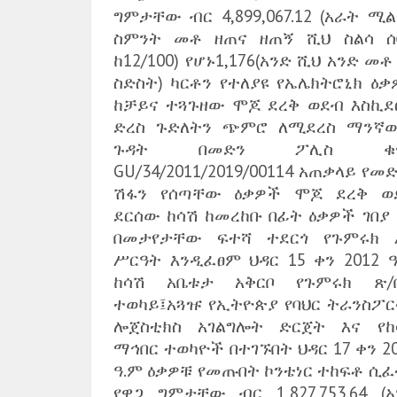
ግምታቸው ብር 4,899,067.12 (አራት ሚ
ስምንት መቶ ዘጠና ዘጠኝ ሺህ ስልሳ ሰ
ከ12/100) የሆኑ1,176(አንድ ሺህ አንድ መቶ
ስድስት) ካርቶን የተለያዩ የኤሌክትሮኒክ ዕቃ
ከቻይና ተጓጉዘው ሞጆ ደረቅ ወደብ እስኪደ
ድረስ ጉድለትን ጭምሮ ለሚደረስ ማንኛ
ጉዳት በመድን ፖሊስ ቁ
GU/34/2011/2019/00114 አጠቃላይ የመ
ሽፋን የሰጣቸው ዕቃዎች ሞጆ ደረቅ ወ
ደርሰው ከሳሽ ከመረከቡ በፊት ዕቃዎች ገበያ 
በመታየታቸው ፍተሻ ተደርጎ የጉምሩክ 
ሥርዓት እንዲፈፀም ህዳር 15 ቀን 2012 ዓ
ከሳሽ አቤቱታ አቅርቦ የጉምሩክ ጽ/
ተወካይ፤አጓዡ የኢትዮጵያ የባህር ትራንስፖር
ሎጀስቲክስ አገልግሎት ድርጀት እና የከ
ማኅበር ተወካዮች በተገኙበት ህዳር 17 ቀን 2
ዓ.ም ዕቃዎቹ የመጡበት ኮንቴነር ተከፍቶ ሲፈ
የዋጋ ግምታቸው ብር 1,827,753.64 (አ