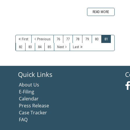
READ MORE
First
Previous
76
77
78
79
80
81
82
83
84
85
Next
Last
Quick Links
C
About Us
E-Filing
Calendar
Press Release
Case Tracker
FAQ