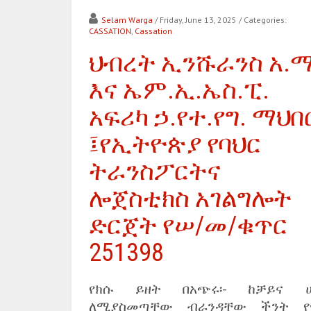
Selam Warga
/ Friday, June 13, 2025
/ Categories:
CASSATION
,
Cassation
ህብረት ኢንሹራንስ አ.
እና ኤም.ኢ.ኤስ.ፒ.
አፍሪካ ኃ.የተ.የግ. ማህበ
፤የኢትዮጵያ የባህር
ትራንስፖርትና
ሎጀስቲክስ አገልግሎት
ድርጀት የሠ/መ/ቁጥር
251398
የክሱ ይዘት በአጭሩ፡- ከቻይና ሀ
ለሚያስመጣቸው ብራንዳቸው ችንት የ