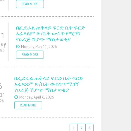
READ MORE
በፌደራል ጠቅላይ ፍርድ ቤት ፍርድ
አፈጻጸም ጽ/ቤት ውስጥ የሚገኝ
11
የሀራጅ ሽያጭ ማስታወቂያ
ay
Monday, May 11, 2026
026
READ MORE
በፌደራል ጠቅላይ ፍርድ ቤት ፍርድ
አፈጻጸም ጽ/ቤት ውስጥ የሚገኝ
6
የሀራጅ ሽያጭ ማስታወቂያ
pr
Monday, April 6, 2026
026
READ MORE
1
2
3