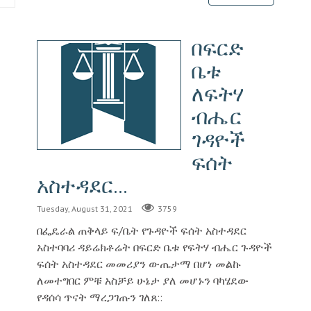
በፍርድ
ቤቱ
ለፍትሃ
ብሔር
ገዳዮች
ፍሰት
አስተዳደር...
Tuesday, August 31, 2021
3759
በፌዴራል ጠቅላይ ፍ/ቤት የጉዳዮች ፍሰት አስተዳደር
አስተባባሪ ዳይሬክቶሬት በፍርድ ቤቱ የፍትሃ ብሔር ጉዳዮች
ፍሰት አስተዳደር መመሪያን ውጤታማ በሆነ መልኩ
ለመተግበር ምቹ አስቻይ ሁኔታ ያለ መሆኑን ባካሄደው
የዳሰሳ ጥናት ማረጋገጡን ገለጸ::