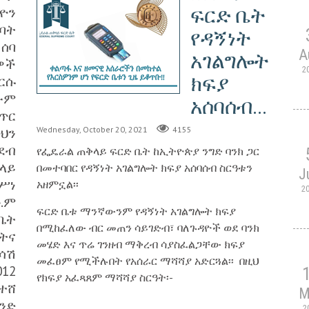
ፍርድ ቤት
ልዮን
ባት
የዳኝነት
 ሰባ
A
አገልግሎት
ዎች
2
ክፍያ
ርሱ
ውም
አሰባሰብ...
ጥር
Wednesday, October 20, 2021
4155
ድህን
ደብ
የፌዴራል ጠቅላይ ፍርድ ቤት ከኢትዮጵያ ንግድ ባንክ ጋር
ላይ
በመተባበር የዳኝነት አገልግሎት ክፍያ አሰባሰብ ስርዓቱን
J
ሥነ
አዘምኗል፡፡
2
.ም
ፍርድ ቤቱ ማንኛውንም የዳኝነት አገልግሎት ክፍያ
ቤት
በሚከፈለው ብር መጠን ሳይገድብ፣ ባለጉዳዮች ወደ ባንክ
ትና
መሄድ እና ጥሬ ገንዘብ ማቅረብ ሳያስፈልጋቸው ክፍያ
ሳሽ
መፈፀም የሚችሉበት የአሰራር ማሻሻያ አድርጓል፡፡ በዚህ
012
የክፍያ አፈጻጸም ማሻሻያ ስርዓት፡-
ተሸ
M
ንድ
2