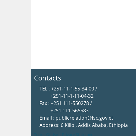
Contacts
TEL : +251-11-1-55-34-00 /
+251-11-1-11-04-32
Fax : +251 111-550278 /
+251 111-565583
Email : publicrelation@fsc.gov.et
Address: 6 Killo , Addis Ababa, Ethiopia
Terms Of Use
|
Privacy Statement