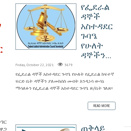
የፌደራል
ዳኞች
ማ
አስተዳደር
ጉባዔ
የሁለት
ር
ዳኞችን...
Friday, October 22, 2021
3679
የፌደራል ዳኞች አስተዳደር ጉባዔ የሁለት የፌደራል ከፍተኛ
ፍርድ ቤት ዳኞችን ያለመከሰስ መብት እንዲነሳ ውሳኔ
ማሳለፉን የፌዴራል ዳኞች አስተዳደር ጉባዔ ጽ/ቤት ገለጸ፡፡
READ MORE
ገር
ጠቅላይ
ዋጋ