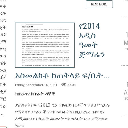
መቶ
READ MORE
ጉደሉ
ህር
የ2014
ጀት
አዲስ
ዘኑ
.ማ
M
ዓመት
ገጫ
2
ጅማሬን
ውን
ሳሹ
ውል
አስመልክቶ ከጠቅላይ ፍ/ቤት...
64
ሰባት
Friday, September 10, 2021
4408
ቂያ
A
ክቡራንና ክቡራት ዳኞች
ምሮ
2
ያጠናቀቅነው የ2013 ዓ.ም በፍርድ ቤታችን ጉልህ የሚባሉ
ሳራ
የማሻሻያ ሥራዎች የተከናወኑበትና በዚህ ረገድ በቀጣይ
….
ለሚመዘገቡ ስኬቶች መሠረት የተጣለበት ሆኖ የሚወሰድ
ነው፡፡