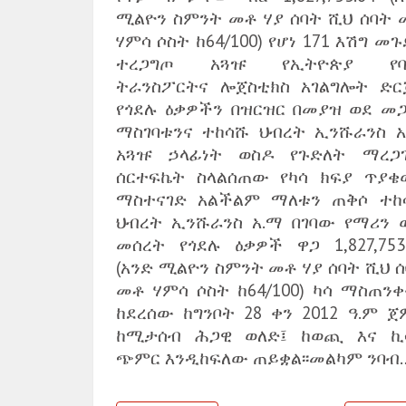
ሚልዮን ስምንት መቶ ሃያ ሰባት ሺህ ሰባት 
ሃምሳ ሶስት ከ64/100) የሆነ 171 እሽግ መ
ተረጋግጦ አጓዡ የኢትዮጵያ የባ
ትራንስፖርትና ሎጀስቲክስ አገልግሎት ድር
የጎደሉ ዕቃዎችን በዝርዝር በመያዝ ወደ መጋ
ማስገባቱንና ተከሳሹ ህብረት ኢንሹራንስ አ
አጓዡ ኃላፊነት ወስዶ የጉድለት ማረጋ
ሰርተፍኬት ስላልሰጠው የካሳ ክፍያ ጥያቄ
ማስተናገድ አልችልም ማለቱን ጠቅሶ ተከ
ህብረት ኢንሹራንስ አ.ማ በገባው የማሪን 
መሰረት የጎደሉ ዕቃዎች ዋጋ 1,827,753.
(አንድ ሚልዮን ስምንት መቶ ሃያ ሰባት ሺህ 
መቶ ሃምሳ ሶስት ከ64/100) ካሳ ማስጠንቀ
ከደረሰው ከግንቦት 28 ቀን 2012 ዓ.ም ጀ
ከሚታሰብ ሕጋዊ ወለድ፤ ከወጪ እና ኪ
ጭምር እንዲከፍለው ጠይቋል፡፡መልካም ንባብ