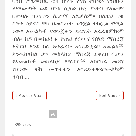
ባንክ የሚመነዘር ቼክ ሰጥቶ የግል ተበዳይ ገንዘቡን
ለማውጣት ወደ ባንክ ሲሄድ በቂ ገንዘብ የለውም
በመባሉ ገንዘቡን ሊያገኝ አልቻለም፡፡ ስለዚህ በቂ
ስንቅ ሳይኖር ቼክ በመስጠት ወንጀል ተከሷል የሚል
ነው፡፡ አመልካች የወንጀሉን ድርጊት አልፈፀምኩም
ብሎ ክዶ በመከራከሩ ተጠሪ የሰውና የሰነድ ማስረጃ
አቅርቦ እንደ ክስ አቀራረቡ አስረድቷል፡፡ አመልካች
እንዲከላከል ታዞ መከላከያ ማስረጃ ያቀረበ ሲሆን
የአመልካች መከላከያ ምስክሮች ለክርክሩ መነሻ
የሆነው ቼክ መጥፋቱን አስረድተዋል፡፡መልካም
ንባብ….
Previous Article
Next Article
7876