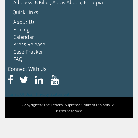
Address: 6 Killo , Addis Ababa, Ethiopia
Quick Links
About Us
E-Filing
Calendar
Press Release
Case Tracker
FAQ
Connect With Us
Terms Of Use
|
Privacy Statement
Copyright © The Federal Supreme Court of Ethiopia- All
rights reserved