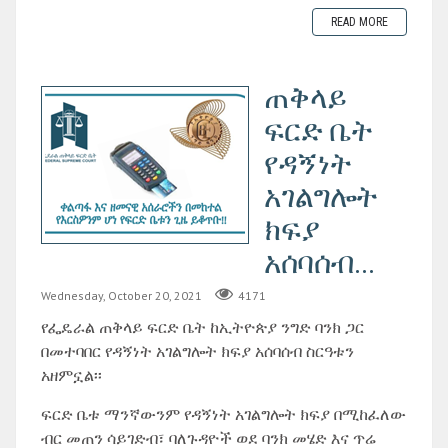
READ MORE
ጠቅላይ
ፍርድ ቤት
የዳኝነት
አገልግሎት
ክፍያ
አሰባሰብ...
Wednesday, October 20, 2021
4171
የፌዴራል ጠቅላይ ፍርድ ቤት ከኢትዮጵያ ንግድ ባንክ ጋር
በመተባበር የዳኝነት አገልግሎት ክፍያ አሰባሰብ ስርዓቱን
አዘምኗል፡፡
ፍርድ ቤቱ ማንኛውንም የዳኝነት አገልግሎት ክፍያ በሚከፈለው
ብር መጠን ሳይገድብ፣ ባለጉዳዮች ወደ ባንክ መሄድ እና ጥሬ