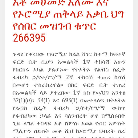
አቶ መሀመድ አለሙ እና
የኦሮሚያ ጠቅላይ አቃቤ ህግ
የሰበር መዝገብ ቁጥር
266395
ጉዳዩ የቀረበው የኦሮሚያ ክልል ሸገር ከተማ ከፍተኛ
ፍርድ ቤት ሲሆን አመልካች 1ኛ ተከሳሽ አሁን
የክርክሩ አካል ያልሆነው የትኦትኦ የልብስ ስፌት
ፋብሪካ ኃ/የተ/የግ/ማ 2ኛ ተከሳሽ ተጠሪ ከሳሽ
በመሆን ተከራክረዋል፡፡ በስር ፍርድ ቤት ተጠሪ
በአመልካች ላይ ያቀረበው 1ኛ ክስ የወ/ህግ አንቀፅ
32(1)(ሀ)፣ 34(1) እና 693(1) በመተላለፍ በትኦትኦ
የልብስ ስፌት ፋብሪካ ኃ/የተ/የግ/ማ ውስጥ
የፋብሪካው ኃላፊ እና ባለንብረት ሆኖ በሚሰሩበት
ጊዜ ለግል ተበዳይ አቶ ሸምሱ አወል የብር አምስት
ሚሊዮን ስድስት መቶ ሺህ ከኦሮሚያ ህብረት ስራ