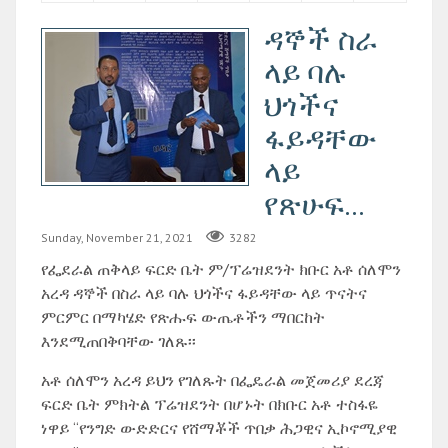
ዳኞች ስራ
ላይ ባሉ
ህጎችና
ፋይዳቸው
ላይ
የጽሁፍ...
Sunday, November 21, 2021
3282
የፌደራል ጠቅላይ ፍርድ ቤት ም/ፕሬዝደንት ክቡር አቶ ሰለሞን
አረዳ ዳኞች በስራ ላይ ባሉ ህጎችና ፋይዳቸው ላይ ጥናትና
ምርምር በማካሄድ የጽሑፍ ውጤቶችን ማበርከት
እንደሚጠበቅባቸው ገለጹ፡፡
አቶ ሰለሞን አረዳ ይህን የገለጹት በፌዴራል መጀመሪያ ደረጃ
ፍርድ ቤት ምክትል ፕሬዝደንት በሆኑት በክቡር አቶ ተስፋዬ
ነዋይ “የንግድ ውድድርና የሸማቾች ጥበቃ ሕጋዊና ኢኮኖሚያዊ