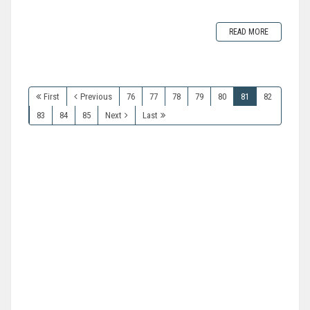
READ MORE
First
Previous
76
77
78
79
80
81
82
83
84
85
Next
Last