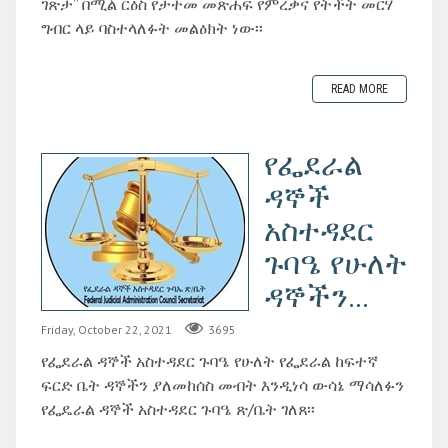
ገጽታ” በሚል ርዕስ የታተመ መጽሐፍ የምረቃና የትችት መርሃ
ግብር ላይ ባስተላለፉት መልዕክት ነው፡፡
READ MORE
የፌደራል
ዳኞች
አስተዳደር
ጉባዔ የሁለት
ዳኞችን...
Friday, October 22, 2021
3695
የፌደራል ዳኞች አስተዳደር ጉባዔ የሁለት የፌደራል ከፍተኛ
ፍርድ ቤት ዳኞችን ያለመከሰስ መብት እንዲነሳ ውሳኔ ማሳለፉን
የፌዴራል ዳኞች አስተዳደር ጉባዔ ጽ/ቤት ገለጸ፡፡