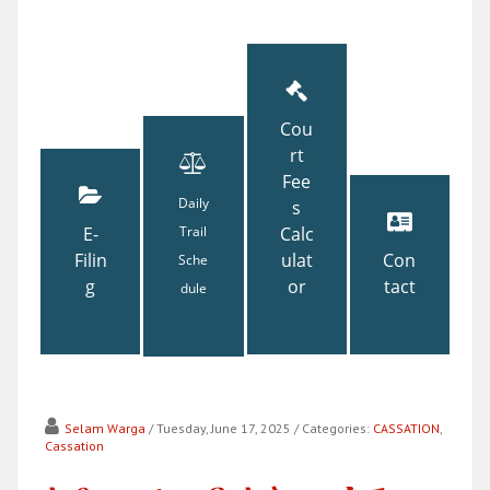
Cou
rt
Fee
Daily
s
E-
Trail
Calc
Filin
ulat
Con
Sche
g
or
tact
dule
Selam Warga
/ Tuesday, June 17, 2025
/ Categories:
CASSATION
,
Cassation