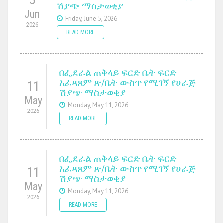
ሽያጭ ማስታወቂያ
Jun
Friday, June 5, 2026
2026
READ MORE
በፌደራል ጠቅላይ ፍርድ ቤት ፍርድ
አፈጻጸም ጽ/ቤት ውስጥ የሚገኝ የሀራጅ
11
ሽያጭ ማስታወቂያ
May
Monday, May 11, 2026
2026
READ MORE
በፌደራል ጠቅላይ ፍርድ ቤት ፍርድ
አፈጻጸም ጽ/ቤት ውስጥ የሚገኝ የሀራጅ
11
ሽያጭ ማስታወቂያ
May
Monday, May 11, 2026
2026
READ MORE