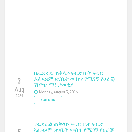
በፌደራል ጠቅላይ ፍርድ ቤት ፍርድ
አፈጻጸም ጽ/ቤት ውስጥ የሚገኝ የሀራጅ
3
ሽያጭ ማስታወቂያ
Aug
Monday, August 3, 2026
2026
READ MORE
በፌደራል ጠቅላይ ፍርድ ቤት ፍርድ
አፈጻጸም ጽ/ቤት ውስጥ የሚገኝ የሀራጅ
5