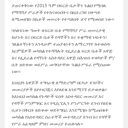
ያጠናቀቅነው የ2013 ዓ.ም በፍርድ ቤታችን ጉልህ የሚባሉ
የማሻሻያ ሥራዎች የተከናወኑበትና በዚህ ረገድ በቀጣይ
ለሚመዘገቡ ስኬቶች መሠረት የተጣለበት ሆኖ የሚወሰድ ነው፡፡
ባሳለፍነው ዓመት ለፍርድ ቤቱ የማሻሻያ ሥራ መሠረታዊ
ከሆኑት እና በፍርድ ቤቶች የዳኞችን እና ተቋማዊ ነጻነትን፣
ገለልተኝነትን እንዲሁም ተጠያቂነትን ለማረጋገጥ ከተወሰዱ
እርምጃዎች መካከል የተሻሻሉት የፌደራል ፍርድ ቤቶች አዋጅ
እና የፌደራል የዳኝነት አስተዳደር አዋጅ በሕዝብ ተወካዮች ም/
ቤት ፀድቀው ወደሥራ መግባታቸው ጉልህ ሥፍራ የሚሰጠው
ነው፡፡
እነዚህን አዋጆች ተግባራዊ ለማድረግም በርካታ ደንቦችና
መመሪያዎች እየተዘጋጁና እየጸደቁ እንደሚገኙ ይታወቃል፡፡
ከእነዚህ መካከል የጉዳዮች ፍሰት አስተዳደር መመሪያ እና
የዳኞች ሥነምግባር እና የዲሲፒሊን ሥነሥርዓት ደንብ የፀደቁ
ሲሆኑ በቅርቡ ፀድቀው ወደትግበራ እንደሚገቡ ከሚጠበቁት
መካከል የአስተዳደር ሰራተኞች መተዳደሪያ ደንብ እና የዳኞች
የሥራ አፈጻጸም ምዘና መመሪያ ይጠቀሳሉ፡፡