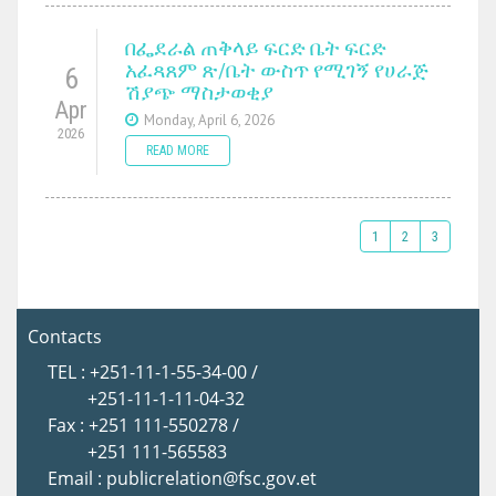
በፌደራል ጠቅላይ ፍርድ ቤት ፍርድ
አፈጻጸም ጽ/ቤት ውስጥ የሚገኝ የሀራጅ
6
ሽያጭ ማስታወቂያ
Apr
Monday, April 6, 2026
2026
READ MORE
1
2
3
Contacts
TEL : +251-11-1-55-34-00 /
+251-11-1-11-04-32
Fax : +251 111-550278 /
+251 111-565583
Email : publicrelation@fsc.gov.et