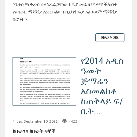
ገንዘብ ማቅረብ ሳያስፈልጋቸው ክፍያ መፈፀም የሚችሉበት
የአሰራር ማሻሻያ አድርጓል፡፡ በዚህ የክፍያ አፈጻጸም ማሻሻያ
ስርዓት፡-
READ MORE
የ2014 አዲስ
ዓመት
ጅማሬን
አስመልክቶ
ከጠቅላይ ፍ/
ቤት...
Friday, September 10, 2021
4422
ክቡራንና ክቡራት ዳኞች