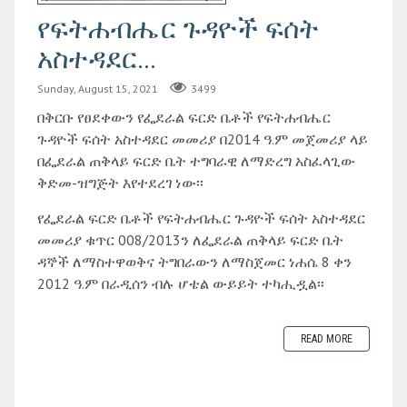
የፍትሐብሔር ጉዳዮች ፍሰት
አስተዳደር...
Sunday, August 15, 2021
3499
በቅርቡ የፀደቀውን የፌደራል ፍርድ ቤቶች የፍትሐብሔር
ጉዳዮች ፍሰት አስተዳደር መመሪያ በ2014 ዓ.ም መጀመሪያ ላይ
በፌደራል ጠቅላይ ፍርድ ቤት ተግባራዊ ለማድረግ አስፈላጊው
ቅድመ-ዝግጅት እየተደረገ ነው፡፡
የፌደራል ፍርድ ቤቶች የፍትሐብሔር ጉዳዮች ፍሰት አስተዳደር
መመሪያ ቁጥር 008/2013ን ለፌደራል ጠቅላይ ፍርድ ቤት
ዳኞች ለማስተዋወቅና ትግበራውን ለማስጀመር ነሐሴ 8 ቀን
2012 ዓ.ም በራዲሰን ብሉ ሆቴል ውይይት ተካሒዷል፡፡
READ MORE