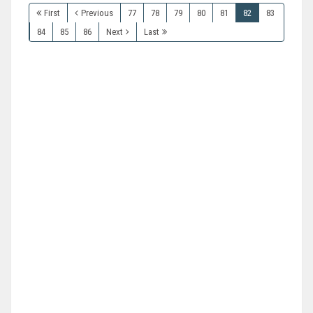
First
Previous
77
78
79
80
81
82
83
84
85
86
Next
Last