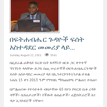
በፍትሐብሔር ጉዳዮች ፍሰት
አስተዳደር መመሪያ ላይ...
Sunday, August 22, 2021
3561
በፌደራል ጠቅላይ ፍርድ ቤት ከዳኝነት ዘርፉ ጋር ቀጥተኛ
ግንኙነት ላላቸው ድጋፍ ሰጪ ሠራተኞች በፍትሐብሔርጉዳዮች
ፍሰት አስተዳደር መመሪያ ላይ በኢንተርኮንትኔንታል ሆቴል
ነሐሴ 15 ቀን 2013 ዓ.ም የግንዛቤ ማስጨበጫ ሥልጠና ተሰጠ፡፡
በሥልጠናው የተሳተፉት ብዛታቸው 65 የሆኑ የፍርድ ቤቱ ረዳት
ዳኞች፣ ሴክሬታሪዎች፣ የችሎት ፀሐፊዎች፣ ሬጅስትራሮች እና
ዳታ ኢንኮደሮች ናቸው፡፡