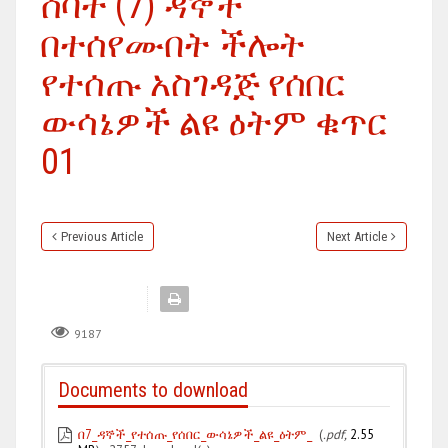
ሰባት (7) ዳኞች
በተሰየሙበት ችሎት
የተሰጡ አስገዳጅ የሰበር
ውሳኔዎች ልዩ ዕትም ቁጥር
01
Previous Article
Next Article
9187
Documents to download
በ7_ዳኞች_የተሰጡ_የሰበር_ውሳኔዎች_ልዩ_ዕትም_
(
.pdf,
2.55