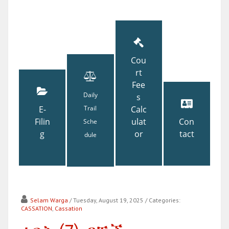
Cou
rt
Fee
Daily
s
E-
Trail
Calc
Filin
ulat
Con
Sche
g
or
tact
dule
Selam Warga
/ Tuesday, August 19, 2025
/ Categories:
CASSATION
,
Cassation