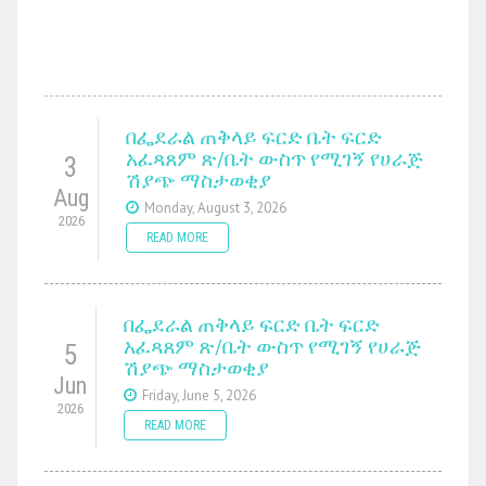
በፌደራል ጠቅላይ ፍርድ ቤት ፍርድ
አፈጻጸም ጽ/ቤት ውስጥ የሚገኝ የሀራጅ
3
ሽያጭ ማስታወቂያ
Aug
Monday, August 3, 2026
2026
READ MORE
በፌደራል ጠቅላይ ፍርድ ቤት ፍርድ
አፈጻጸም ጽ/ቤት ውስጥ የሚገኝ የሀራጅ
5
ሽያጭ ማስታወቂያ
Jun
Friday, June 5, 2026
2026
READ MORE