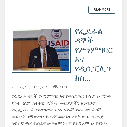
READ MORE
የፌደራል
ዳኞች
የሥነምግባር
እና
የዲሲፒሊን
ክስ...
Sunday, August 22, 2021
4161
የፌደራል ዳኞች የሥነምግባር እና የዲሲፒሊን ክስ ሥነሥርዓት
ደንብ ዓለም አቀፋዊ የዳኝነት መርሆዎችን እንዲሁም
የኢ.ፌ.ዲ.ሪ ሕገመንግሥትን እና ሌሎች የአገሪቱን ሕጎች
መሠረት በማድረግ የተዘጋጀ መሆኑን ረቂቅ ደንቡ ሲዘጋጅ
ከፍተኛ ሚና የነበራቸው ዓለም አቀፍ የሕግ አማካሪ የሆኑት