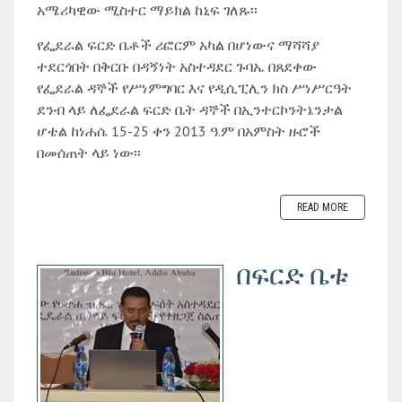
አሜሪካዊው ሚስተር ማይክል ከኒፍ ገለጹ፡፡
የፌደራል ፍርድ ቤቶች ሪፎርም አካል በሆነውና ማሻሻያ
ተደርጎበት በቅርቡ በዳኝነት አስተዳደር ጉባኤ በጸደቀው
የፌደራል ዳኞች የሥነምግባር እና የዲሲፒሊን ክስ ሥነሥርዓት
ደንብ ላይ ለፌደራል ፍርድ ቤት ዳኞች በኢንተርኮንትኔንታል
ሆቴል ከነሐሴ 15-25 ቀን 2013 ዓ.ም በአምስት ዙሮች
በመሰጠት ላይ ነው፡፡
READ MORE
በፍርድ ቤቱ