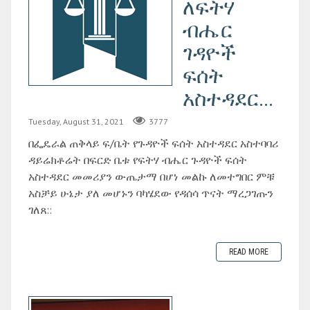
ለፍትሃ
ብሔር
ገዳዮች
ፍሰት
አስተዳደር...
Tuesday, August 31, 2021
3777
በፌዴራል ጠቅላይ ፍ/ቤት የጉዳዮች ፍሰት አስተዳደር አስተባባሪ
ዳይሬክቶሬት በፍርድ ቤቱ የፍትሃ ብሔር ጉዳዮች ፍሰት
አስተዳደር መመሪያን ውጤታማ በሆነ መልኩ ለመተግበር ምቹ
አስቻይ ሁኔታ ያለ መሆኑን ባካሄደው የዳሰሳ ጥናት ማረጋገጡን
ገለጸ::
READ MORE