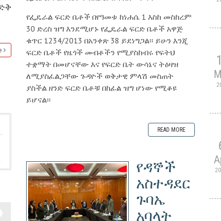
ድቅ
የፌዴራል ፍርድ ቤቶች በየዓመቱ ከነሐሴ 1 እስከ መስከረም
30 ድረስ ዝግ እንደሚሆኑ የፌዴራል ፍርድ ቤቶች አዋጅ
ቁጥር 1234/2013 በአንቀጽ 38 ይደነግጋል፡፡ ይሁን እንጂ
e
ፍርድ ቤቶች የዜጎች መብቶችን የሚያስከብሩ የፍትህ
ተቋማት በመሆናቸው እና የፍርድ ቤት ውሳኔና ትዕዛዝ
M
ለሚያስፈልጋቸው ጉዳዮች ወቅታዊ ምላሽ መስጠት
2
ያስችል ዘንድ ፍርድ ቤቶቹ በከፊል ዝግ ሆነው የሚቆዩ
ይሆናል፡፡
READ MORE
A
የዳኞች
2
አስተዳደር
ጉባኤ
አባላት