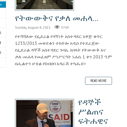
n
2
የትውውቅና የቃለ መሐላ...
9
Sunday, August 8, 2021
3749
6
የተሻሻለው የፌደራል የዳኝነት አስተዳደር አዋጅ ቁጥር
1233/2013 መጽደቁን ተከትሎ አዲስ የተደራጀው
3
የፌደራል ዳኞች አስተዳደር ጉባኤ አባላት የትውውቅ እና
0
ቃለ-መሐላ የመፈጸም ሥነሥርዓት ነሐሴ 1 ቀን 2013 ዓ.ም
በሒልተን ሆቴል የስብሰባ አዳራሽ ተካሔደ፡፡
6
READ MORE
የዳኞች
ሥልጠና
ፍትሐዊና