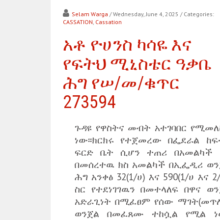
Selam Warga
/ Wednesday, June 4, 2025
/ Categories:
CASSATION
,
Cassation
አቶ ዮሀንስ ካሳዬ እና
የፍትህ ሚኒስቴር ዓቃቤ
ሕግ የሠ/መ/ቁጥር
273594
ጉዳዩ የዋስትና መብት አተገባበር የሚመለ
ነው፡፡ክርክሩ የተጀመረው በፌደራል ከፍ
ፍርድ ቤት ሲሆን ተጠሪ በአመልካች 
በመሰረተዉ ክስ አመልካች በኢፌዲሪ ወን
ሕግ አንቀፅ 32(1/ሀ) እና 590(1/ሀ እና 2
ስር የተደነገገዉን በመተላለፍ በዋና ወን
አድራጊነት በሚፈፀም የሰው ማገት(መጥለ
ወንጀል በመፈጸሙ ተከሷል የሚል ነው