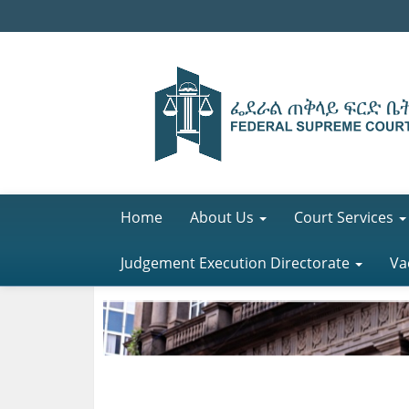
Home
About Us
Court Services
Judgement Execution Directorate
Va