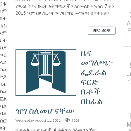
ብቱ
የወደፊት የትኩረት አቅጣጫዎችን አስመልክቶ ነሐሴ 7 ቀን
ቱም
2013 ዓ.ም በጽ/ቤታቸው ጋዜጣዊ መግለጫ ሰጥተዋል፡፡
ከተ
A
ክስ
2
READ MORE
ንም
ጊት
ከያ
ዜና
ጦር
መግለጫ:-
ላይ
ፎዉ
ፌዴራል
J
ታይ
ፍርድ
2
ቤቱ
ቤቶች
ኘዉ
ጀል
በከፊል
ባል
ዝግ ስለመሆናቸው
ባል
ብሮ
Wednesday, August 11, 2021
4005
M
ለት
ፌዴራል ፍርድ ቤቶች በከፊል ዝግ ስለመሆናቸው
2