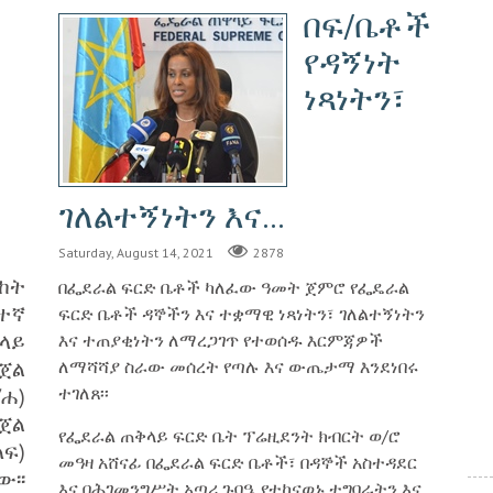
በፍ/ቤቶች
የዳኝነት
ነጻነትን፣
ገለልተኝነትን እና...
Saturday, August 14, 2021
2878
ከት
በፌደራል ፍርድ ቤቶች ካለፈው ዓመት ጀምሮ የፌዴራል
ተኛ
ፍርድ ቤቶች ዳኞችን እና ተቋማዊ ነጻነትን፣ ገለልተኝነትን
ላይ
እና ተጠያቂነትን ለማረጋገጥ የተወሰዱ እርምጃዎች
ጀል
ለማሻሻያ ስራው መሰረት የጣሉ እና ውጤታማ እንደነበሩ
ተገለጸ፡፡
/ሐ)
ጀል
የፌደራል ጠቅላይ ፍርድ ቤት ፕሬዚደንት ክብርት ወ/ሮ
ፍ)
መዓዛ አሸናፊ በፌደራል ፍርድ ቤቶች፣ በዳኞች አስተዳደር
፡፡
እና በሕገመንግሥት አጣሪ ጉባዔ የተከናወኑ ተግባራትን እና