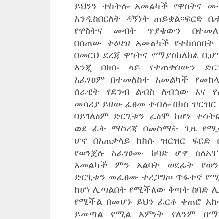
ይህንን ተከትሎ አመልካች የዋስትና መ
እንዲከበርለት ዳኝነት ጠይቋል፡፡ፍርድ ቤ
የዋስትና መብት ጥያቄውን በተመለ
በሰጠው ትዕዛዝ አመልካች የተከሰሰበት 
በመርህ ደረጃ ዋስትና የማያስከለክል ቢሆ
እንጂ በክሱ ላይ የተጠቀሰውን ድር
አፈፃፀም በተመለከተ አመልካች የመከላ
ሰራዊት የደንብ ልብስ ለብሰው እና የ
መሳሪያ ይዘው ፈፀመ ተብሎ በክስ ዝርዝር 
ባይገለፅም ድርጊቱን ፈፅሞ ከሆነ ተሳት
ወደ ፊት ማስረጃ በመስማት ጊዜ የሚ
ሆኖ በአጠቃላይ ከክሱ ዝርዝር ፍርድ 
የወንጀሉ አፈፃፀሙ ከባድ ሆኖ ስለአገ
አመልካች ምን አልባት ወደፊት የወን
ድርጊቱን መፈፀሙ ተረጋግጦ ጥፋተኛ የሚ
ከሆነ ሊጣልበት የሚችለው ቅጣት ከባድ ሊ
የሚችል በመሆኑ ይህን ፈርቶ ቀጠሮ አክ
ይመጣል የሚል እምነት የለንም በማ