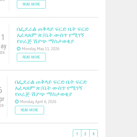
READ MORE
በፌደራል ጠቅላይ ፍርድ ቤት ፍርድ
አፈጻጸም ጽ/ቤት ውስጥ የሚገኝ
11
የሀራጅ ሽያጭ ማስታወቂያ
ay
Monday, May 11, 2026
026
READ MORE
በፌደራል ጠቅላይ ፍርድ ቤት ፍርድ
አፈጻጸም ጽ/ቤት ውስጥ የሚገኝ
6
የሀራጅ ሽያጭ ማስታወቂያ
pr
Monday, April 6, 2026
026
READ MORE
1
2
3