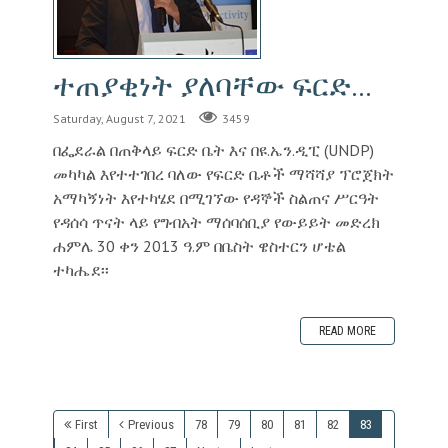
ተጠያቂነት ያለባቸው ፍርድ...
Saturday, August 7, 2021
3459
በፌደራል በጠቅላይ ፍርድ ቤት እና በዩ.ኤን.ዲፒ (UNDP)
መካካል እየተተገበረ ባለው የፍርድ ቤቶች ማሻሻያ ፕሮጀክት
አማካኝነት እየተካሄደ በሚገኘው የዳኞች ስልጠና ሥርዓት
የዳሰሳ ጥናት ላይ የግብአት ማሰባሰቢያ የውይይት መድረክ
ሐምሌ 30 ቀን 2013 ዓ.ም በቤስት ዌስተርን ሆቴል
ተካሔደ፡፡
READ MORE
First
Previous
78
79
80
81
82
83