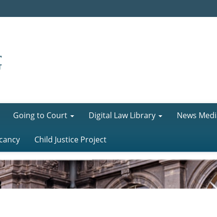
Going to Court
Digital Law Library
News Medi
cancy
Child Justice Project