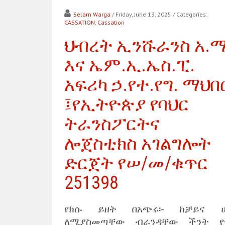
Selam Warga
/ Friday, June 13, 2025
/ Categories:
CASSATION
,
Cassation
ህብረት ኢንሹራንስ አ.
እና ኤም.ኢ.ኤስ.ፒ.
አፍሪካ ኃ.የተ.የግ. ማህበ
፤የኢትዮጵያ የባህር
ትራንስፖርትና
ሎጀስቲክስ አገልግሎት
ድርጀት የሠ/መ/ቁጥር
251398
የክሱ ይዘት በአጭሩ፡- ከቻይና ሀ
ለሚያስመጣቸው ብራንዳቸው ችንት የ