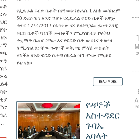
መቶ
የፌዴራል ፍርድ ቤቶች በየዓመቱ ከነሐሴ 1 እስከ መስከረም
ጉደሉ
30 ድረስ ዝግ እንደሚሆኑ የፌዴራል ፍርድ ቤቶች አዋጅ
ህር
ቁጥር 1234/2013 በአንቀጽ 38 ይደነግጋል፡፡ ይሁን እንጂ
ጀት
ፍርድ ቤቶች የዜጎች መብቶችን የሚያስከብሩ የፍትህ
ዘኑ
ተቋማት በመሆናቸው እና የፍርድ ቤት ውሳኔና ትዕዛዝ
.ማ
M
ለሚያስፈልጋቸው ጉዳዮች ወቅታዊ ምላሽ መስጠት
ገጫ
2
ያስችል ዘንድ ፍርድ ቤቶቹ በከፊል ዝግ ሆነው የሚቆዩ
ውን
ይሆናል፡፡
ሳሹ
ውል
READ MORE
64
ሰባት
ቂያ
A
የዳኞች
ምሮ
2
አስተዳደር
ሳራ
….
ጉባኤ
አባላት