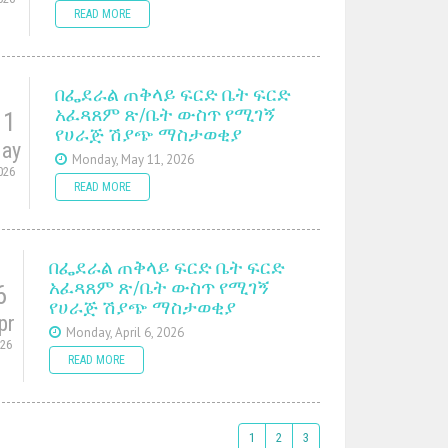
READ MORE
በፌደራል ጠቅላይ ፍርድ ቤት ፍርድ
አፈጻጸም ጽ/ቤት ውስጥ የሚገኝ
11
የሀራጅ ሽያጭ ማስታወቂያ
ay
Monday, May 11, 2026
026
READ MORE
በፌደራል ጠቅላይ ፍርድ ቤት ፍርድ
አፈጻጸም ጽ/ቤት ውስጥ የሚገኝ
6
የሀራጅ ሽያጭ ማስታወቂያ
pr
Monday, April 6, 2026
026
READ MORE
1
2
3