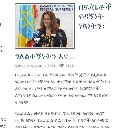
በፍ/ቤቶች
የዳኝነት
ማ
ነጻነትን፣
ር
ገለልተኝነትን እና...
Saturday, August 14, 2021
2878
በፌደራል ፍርድ ቤቶች ካለፈው ዓመት ጀምሮ የፌዴራል
ፍርድ ቤቶች ዳኞችን እና ተቋማዊ ነጻነትን፣ ገለልተኝነትን
እና ተጠያቂነትን ለማረጋገጥ የተወሰዱ እርምጃዎች
ለማሻሻያ ስራው መሰረት የጣሉ እና ውጤታማ እንደነበሩ
ተገለጸ፡፡
የፌደራል ጠቅላይ ፍርድ ቤት ፕሬዚደንት ክብርት ወ/ሮ
ገር
መዓዛ አሸናፊ በፌደራል ፍርድ ቤቶች፣ በዳኞች አስተዳደር
ዋጋ
እና በሕገመንግሥት አጣሪ ጉባዔ የተከናወኑ ተግባራትን እና