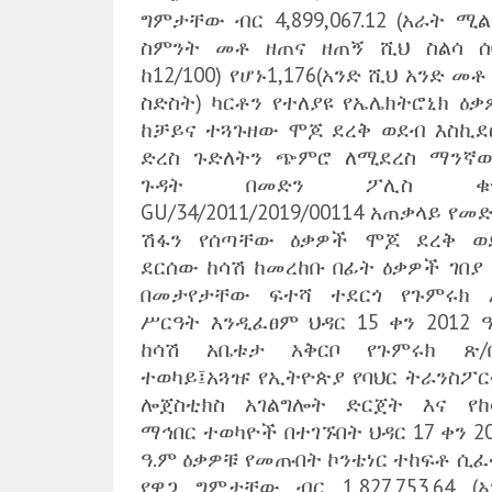
ግምታቸው ብር 4,899,067.12 (አራት ሚ
ስምንት መቶ ዘጠና ዘጠኝ ሺህ ስልሳ ሰ
ከ12/100) የሆኑ1,176(አንድ ሺህ አንድ መቶ
ስድስት) ካርቶን የተለያዩ የኤሌክትሮኒክ ዕቃ
ከቻይና ተጓጉዘው ሞጆ ደረቅ ወደብ እስኪደ
ድረስ ጉድለትን ጭምሮ ለሚደረስ ማንኛ
ጉዳት በመድን ፖሊስ ቁ
GU/34/2011/2019/00114 አጠቃላይ የመ
ሽፋን የሰጣቸው ዕቃዎች ሞጆ ደረቅ ወ
ደርሰው ከሳሽ ከመረከቡ በፊት ዕቃዎች ገበያ 
በመታየታቸው ፍተሻ ተደርጎ የጉምሩክ 
ሥርዓት እንዲፈፀም ህዳር 15 ቀን 2012 ዓ
ከሳሽ አቤቱታ አቅርቦ የጉምሩክ ጽ/
ተወካይ፤አጓዡ የኢትዮጵያ የባህር ትራንስፖር
ሎጀስቲክስ አገልግሎት ድርጀት እና የከ
ማኅበር ተወካዮች በተገኙበት ህዳር 17 ቀን 2
ዓ.ም ዕቃዎቹ የመጡበት ኮንቴነር ተከፍቶ ሲፈ
የዋጋ ግምታቸው ብር 1,827,753.64 (አ