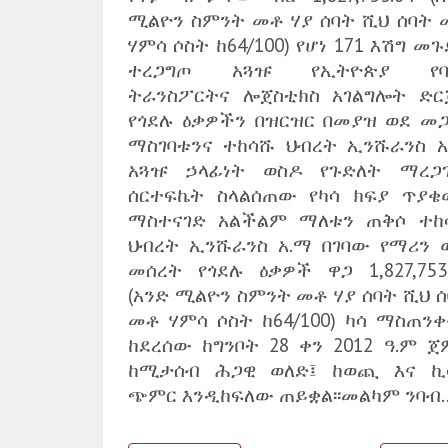
ሚልዮን ስምንት መቶ ሃያ ሰባት ሺህ ሰባት 
ሃምሳ ሶስት ከ64/100) የሆነ 171 እሽግ መ
ተረጋግጦ አጓዡ የኢትዮጵያ የባ
ትራንስፖርትና ሎጀስቲክስ አገልግሎት ድር
የጎደሉ ዕቃዎችን በዝርዝር በመያዝ ወደ መጋ
ማስገባቱንና ተከሳሹ ህብረት ኢንሹራንስ አ
አጓዡ ኃላፊነት ወስዶ የጉድለት ማረጋ
ሰርተፍኬት ስላልሰጠው የካሳ ክፍያ ጥያቄ
ማስተናገድ አልችልም ማለቱን ጠቅሶ ተከ
ህብረት ኢንሹራንስ አ.ማ በገባው የማሪን 
መሰረት የጎደሉ ዕቃዎች ዋጋ 1,827,753.
(አንድ ሚልዮን ስምንት መቶ ሃያ ሰባት ሺህ 
መቶ ሃምሳ ሶስት ከ64/100) ካሳ ማስጠንቀ
ከደረሰው ከግንቦት 28 ቀን 2012 ዓ.ም ጀ
ከሚታሰብ ሕጋዊ ወለድ፤ ከወጪ እና ኪ
ጭምር እንዲከፍለው ጠይቋል፡፡መልካም ንባብ