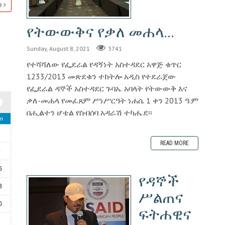
e
የትውውቅና የቃለ መሐላ...
Sunday, August 8, 2021
3741
የተሻሻለው የፌደራል የዳኝነት አስተዳደር አዋጅ ቁጥር
1233/2013 መጽደቁን ተከትሎ አዲስ የተደራጀው
የፌደራል ዳኞች አስተዳደር ጉባኤ አባላት የትውውቅ እና
ቃለ-መሐላ የመፈጸም ሥነሥርዓት ነሐሴ 1 ቀን 2013 ዓ.ም
በሒልተን ሆቴል የስብሰባ አዳራሽ ተካሔደ፡፡
n
2
READ MORE
9
6
የዳኞች
3
ሥልጠና
0
ፍትሐዊና
6