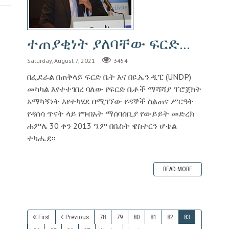
ተጠያቂነት ያለባቸው ፍርድ...
Saturday, August 7, 2021
3454
በፌደራል በጠቅላይ ፍርድ ቤት እና በዩ.ኤን.ዲፒ (UNDP)
መካካል እየተተገበረ ባለው የፍርድ ቤቶች ማሻሻያ ፕሮጀክት
አማካኝነት እየተካሄደ በሚገኘው የዳኞች ስልጠና ሥርዓት
የዳሰሳ ጥናት ላይ የግብአት ማሰባሰቢያ የውይይት መድረክ
ሐምሌ 30 ቀን 2013 ዓ.ም በቤስት ዌስተርን ሆቴል
ተካሔደ፡፡
READ MORE
First
Previous
78
79
80
81
82
83