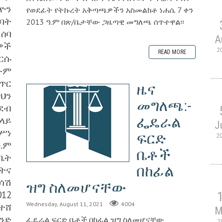
ልዮን
የወደፊት የትኩረት አቅጣጫዎችን አስመልክቶ ነሐሴ 7 ቀን
ባት
2013 ዓ.ም በጽ/ቤታቸው ጋዜጣዊ መግለጫ ሰጥተዋል፡፡
 ሰባ
A
ዎች
2
READ MORE
ርሱ
ውም
ጥር
ዜና
ድህን
መግለጫ:-
ደብ
ፌዴራል
ላይ
J
ሥነ
ፍርድ
2
.ም
ቤቶች
ቤት
በከፊል
ትና
ሳሽ
ዝግ ስለመሆናቸው
012
Wednesday, August 11, 2021
4004
ተሸ
M
ንድ
ፌዴራል ፍርድ ቤቶች በከፊል ዝግ ስለመሆናቸው
2