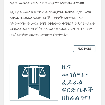
ስራው መሰረት የጣሉ እና ውጤታማ እንደነበሩ ተገለጸ፡፡
የፌደራል ጠቅላይ ፍርድ ቤት ፕሬዚደንት ክብርት ወ/ሮ መዓዛ
አሸናፊ በፌደራል ፍርድ ቤቶች፣ በዳኞች አስተዳደር እና
በሕገመንግሥት አጣሪ ጉባዔ የተከናወኑ ተግባራትን እና የወደፊት
የትኩረት አቅጣጫዎችን አስመልክቶ ነሐሴ 7 ቀን 2013 ዓ.ም
በጽ/ቤታቸው ጋዜጣዊ መግለጫ ሰጥተዋል፡፡
READ MORE
ዜና
መግለጫ:-
ፌዴራል
ፍርድ ቤቶች
በከፊል ዝግ