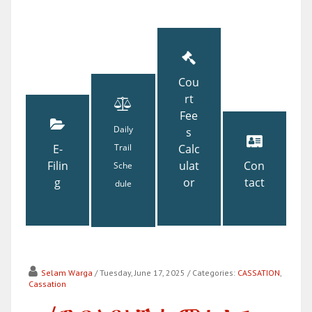
Cou
rt
Fee
Daily
s
E-
Trail
Calc
Filin
ulat
Con
Sche
g
or
tact
dule
Selam Warga
/ Tuesday, June 17, 2025
/ Categories:
CASSATION
,
Cassation