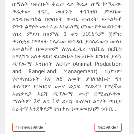
በማለት ባቀረቡት ቅሬታ ላይ ቅሬታ ሰሚ ኮሚቴው
ቅሬታው ተገቢ መሆኑን ተገንዝቦ ምደባው
እንዲስተካከል በወሰኑት ውሳኔ መሰረት አመልካች
የጥጥ ልማት መሪ ስራ አስፈጻሚ ሆነው የተመደቡበት
የስራ ምደባ ከሀምሌ 1 ቀን 2015ዓ.ም ጀምሮ
ተነስቷል በማለት በጻፈው ደብዳቤ ያሳለፈውን ውሳኔ
አመልካች በመቃወም ለየኢፌዲሪ የሲቪል ሰርቪስ
ኮሚሽን አስተዳደር ፍርድቤት ባቀረቡት ይግባኝ ያለኝ
ዲፕሎማ እንስሳት እርባታ (Animal Production
and RangeLand Management) ቢሆንም
የተቀጠርኩት እና ለ6 አመት ያገለገልኩት ግን
ሁሉንም የግብርና ሙያ ድጋፍ ማድረግ የሚችል
አጠቃላይ እርሻ ዲፕሎማ ሙያ በሚጠይቀው
ማለትም 2ኛ እና 1ኛ ደረጃ ሁለገብ ልማት ጣቢያ
ሰራተኛ እንደቅደም ተከተሉ ነው፡፡መልካም ንባብ….
Previous Article
Next Article