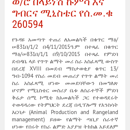
ወ/ሮ በላይነሽ ኩምሳ እና
ግብርና ሚኒስቴር የሰ.መ.ቁ
260594
የጉዳዩ አመጣጥ ተጠሪ ለአመልካች በቁጥር ማዕ/
ሠ831በ/1/2 በ4/11/2015ዓ.ም በተጻፈ በቁጥር
ማዕ/ሠ831በ/1/1 በ9/10/2015 በተጻፈ የምደባ
ደብዳቤ ላይ የጥጥ ልማት መሪ ስራ አስፈጻሚ ውስጥ
በደረጃ XVIII በመደብ ማስታወቂያ ቁጥር 13/
ግብ-1094 የስራ መደብ መጠሪያ የጥጥ ልማት መሪ
ስራ አስፈጻሚ ሆነው መመደባቸውን በመግለጽ
ሆኖም የሚኒስቴር መስሪያ ቤቱ ለሰራተኞች ምደባ
ቅሬታ ሰሚ ኮሚቴ ከአመልካች ጋር የተወዳደሩት
ተወዳዳሪው የትምህርት ደረጃ በዲፕሎማ የእንስሳት
እርባታ (Animal Production and Rangeland
management) ይዘው የልማት ጣቢያ ሰራተኛ
ሆነው የሰሩት የስራ ልምድ አያያዝ ትክክል አይደለም