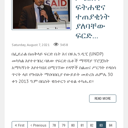
ፍትሐዊና
ተጠያቂነት
ያለባቸው
ፍርድ...
Saturday, August 7, 2021
3458
በፌደራል በጠቅላይ ፍርድ ቤት እና በዩ.ኤን.ዲፒ (UNDP)
መካካል እየተተገበረ ባለው የፍርድ ቤቶች ማሻሻያ ፕሮጀክት
አማካኝነት እየተካሄደ በሚገኘው የዳኞች ስልጠና ሥርዓት የዳሰሳ
ጥናት ላይ የግብአት ማሰባሰቢያ የውይይት መድረክ ሐምሌ 30
ቀን 2013 ዓ.ም በቤስት ዌስተርን ሆቴል ተካሔደ፡፡
READ MORE
First
Previous
78
79
80
81
82
83
84