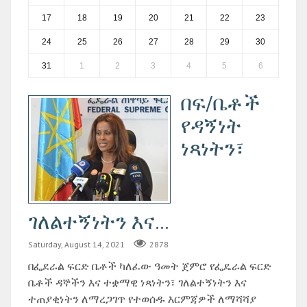
17
18
19
20
21
22
23
24
25
26
27
28
29
30
31
1
2
3
4
5
6
በፍ/ቤቶች
የዳኝነት
ነጻነትን፣
ገለልተኝነትን እና...
Saturday, August 14, 2021
2878
በፌደራል ፍርድ ቤቶች ካለፈው ዓመት ጀምሮ የፌዴራል ፍርድ
ቤቶች ዳኞችን እና ተቋማዊ ነጻነትን፣ ገለልተኝነትን እና
ተጠያቂነትን ለማረጋገጥ የተወሰዱ እርምጃዎች ለማሻሻያ