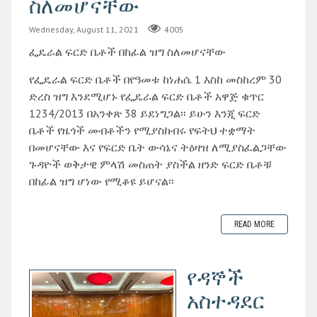
ስለመሆናቸው
Wednesday, August 11, 2021
4005
ፌዴራል ፍርድ ቤቶች በከፊል ዝግ ስለመሆናቸው
የፌዴራል ፍርድ ቤቶች በየዓመቱ ከነሐሴ 1 እስከ መስከረም 30
ድረስ ዝግ እንደሚሆኑ የፌዴራል ፍርድ ቤቶች አዋጅ ቁጥር
1234/2013 በአንቀጽ 38 ይደነግጋል፡፡ ይሁን እንጂ ፍርድ
ቤቶች የዜጎች መብቶችን የሚያስከብሩ የፍትህ ተቋማት
በመሆናቸው እና የፍርድ ቤት ውሳኔና ትዕዛዝ ለሚያስፈልጋቸው
ጉዳዮች ወቅታዊ ምላሽ መስጠት ያስችል ዘንድ ፍርድ ቤቶቹ
በከፊል ዝግ ሆነው የሚቆዩ ይሆናል፡፡
READ MORE
የዳኞች
አስተዳደር