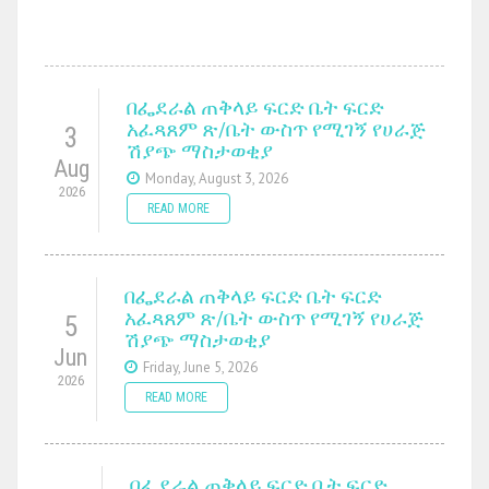
በፌደራል ጠቅላይ ፍርድ ቤት ፍርድ
አፈጻጸም ጽ/ቤት ውስጥ የሚገኝ የሀራጅ
3
ሽያጭ ማስታወቂያ
Aug
Monday, August 3, 2026
2026
READ MORE
በፌደራል ጠቅላይ ፍርድ ቤት ፍርድ
አፈጻጸም ጽ/ቤት ውስጥ የሚገኝ የሀራጅ
5
ሽያጭ ማስታወቂያ
Jun
Friday, June 5, 2026
2026
READ MORE
በፌደራል ጠቅላይ ፍርድ ቤት ፍርድ