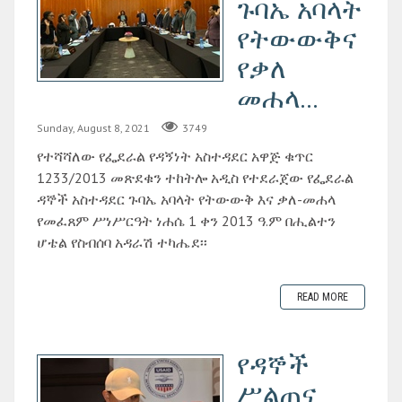
ጉባኤ አባላት
የትውውቅና
የቃለ
መሐላ...
Sunday, August 8, 2021
3749
የተሻሻለው የፌደራል የዳኝነት አስተዳደር አዋጅ ቁጥር
1233/2013 መጽደቁን ተከትሎ አዲስ የተደራጀው የፌደራል
ዳኞች አስተዳደር ጉባኤ አባላት የትውውቅ እና ቃለ-መሐላ
የመፈጸም ሥነሥርዓት ነሐሴ 1 ቀን 2013 ዓ.ም በሒልተን
ሆቴል የስብሰባ አዳራሽ ተካሔደ፡፡
READ MORE
የዳኞች
ሥልጠና