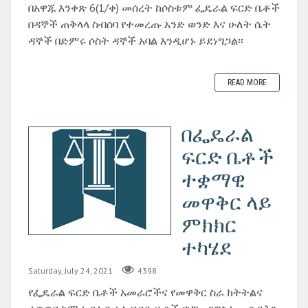
በአዋጁ እንቀጽ 6(1/ቀ) መሰረት ከሶስቱም ፌዴራል ፍርድ ቤቶች
በዳኞች ጠቅላላ ስብሰባ የተመረጡ አንድ ወንድ እና ሁለት ሴት
ዳኞች በድምሩ ሶስት ዳኞች አባል እንዲሆኑ ይደነግጋል፡፡
READ MORE
በፌዴራል
ፍርድ ቤቶች
ተቋማዊ
መዋቅር ላይ
ምክክር
ተካሄደ
Saturday, July 24, 2021
4398
የፌዴራል ፍርድ ቤቶች አመራሮችና የመዋቅር ስራ ክትትልና