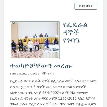
READ MORE
የፌዴራል
ዳኞች
የጉባዔ
ተወካዮቻቸውን መረጡ
Saturday, July 24, 2021
3777
የፌዴራል ፍርድ ቤቶች ዳኞች በፌዴራል ዳኞች አስተዳደር ጉባዔ
የሚወክሏቸውን 3 ዳኞች መረጡ፡፡ የቀድሞውን የዳኞች
አስተዳድር ጉባዔ አዋጅ 684/2002ን ለማሻሻል የወጣው
የፌዴራል ዳኝነት አስተዳደር አዋጅ 1233/2013 አስራ አምስት
ዓባላት ያሉት የፌዴራል ዳኞች አስተዳደር ጉባዔ ያቋቋመ ሲሆን