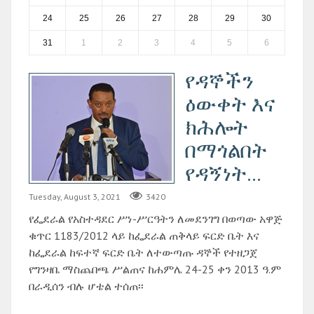
24
25
26
27
28
29
30
31
1
2
3
4
5
6
የዳኞችን
ዕውቀት እና
ክሕሎት
በማጎልበት
የዳኝነት...
Tuesday, August 3, 2021
3420
የፌደራል የአስተዳደር ሥነ-ሥርዓትን ለመደንገግ በወጣው አዋጅ
ቁጥር 1183/2012 ላይ ከፌደራል ጠቅላይ ፍርድ ቤት እና
ከፌደራል ከፍተኛ ፍርድ ቤት ለተውጣጡ ዳኞች የተዘጋጀ
የግንዛቤ ማስጨበጫ ሥልጠና ከሐምሌ 24-25 ቀን 2013 ዓ.ም
በራዲሰን ብሉ ሆቴል ተሰጠ፡፡