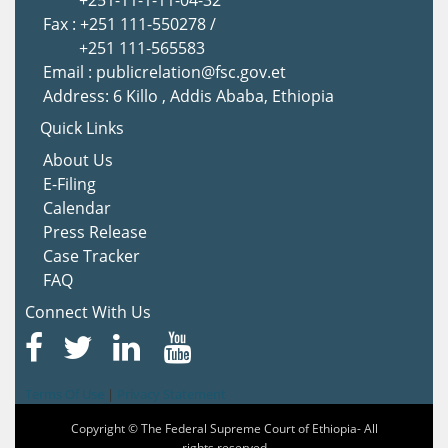
Fax : +251 111-550278 /
+251 111-565583
Email : publicrelation@fsc.gov.et
Address: 6 Killo , Addis Ababa, Ethiopia
Quick Links
About Us
E-Filing
Calendar
Press Release
Case Tracker
FAQ
Connect With Us
Terms Of Use
|
Privacy Statement
Copyright © The Federal Supreme Court of Ethiopia- All
rights reserved