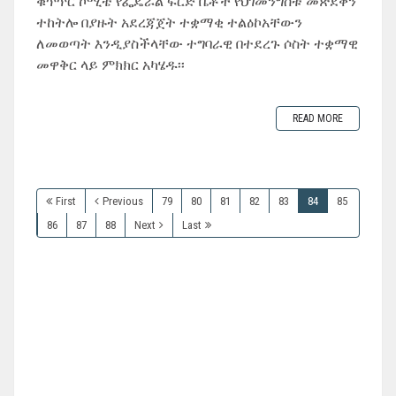
ቁጥጥር ኮሚቴ የፌዴራል ፍርድ ቤቶች የህገመንግስቱ መጽደቅን
ተከትሎ በያዙት አደረጃጀት ተቋማቂ ተልዕኮአቸውን
ለመወጣት እንዲያስችላቸው ተግባራዊ በተደረጉ ሶስት ተቋማዊ
መዋቅር ላይ ምክክር አካሄዱ፡፡
READ MORE
First
Previous
79
80
81
82
83
84
85
86
87
88
Next
Last