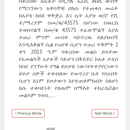
ባቀረበው አቤቱታ በዲጋሉ አራቢ ቀበሌ ውስጥ
የሚገኘውን አዋሳኞቹ በክሱ የተጠቀሰ መሬት
ከአያቴ ከበደ ዋቅጅራ እና ሴት አያቴ ወ/ሮ የሺ
ተ/ማሪያም በመ/ቁ/43575 በሆነው በዉርስ
ተወስኖልኝ በመ/ቁ 43575 ተፈጽሞልኝ እያለ
ተጠሪ ምንም መብት ሳይኖረዉ ስለያዘብኝ
እንዲለቅልኝ ሲል የጠየቀ ሲሆን ተጠሪ ጥቅምት 2
ቀን 2015 ዓ.ም ባቀረበው መልስ ይዞታው
የአመልካች አያቶች ሳይሆን በቅይይር ከአቶ ታደሰ
ከበደ ያገኘሁት የግል ይዞታዬ ነው፤የተቀያየርነውን
ይዞታ ሰዎች ተቀብለው የመኖሪያ ቤት የሰሩበት
ሲሆን እኔም ይዞታውን እየተጠቀምኩበት ስለሆነ
ክሱ ተቀባይነት የለዉም በማለት ተከራክሯል፡፡
መልካም ንባብ…..
Previous Article
Next Article