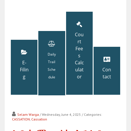
Cou
rt
Fee
Daily
s
E-
Trail
Calc
Filin
ulat
Con
Sche
g
or
tact
dule
Selam Warga
/ Wednesday, June 4, 2025
/ Categories:
CASSATION
,
Cassation