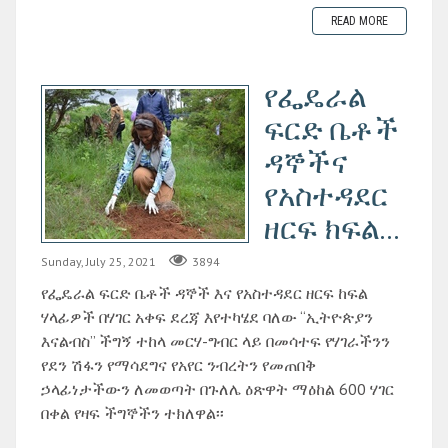
READ MORE
የፌዴራል
ፍርድ ቤቶች
ዳኞችና
የአስተዳደር
ዘርፍ ክፍል...
Sunday, July 25, 2021
3894
የፌዴራል ፍርድ ቤቶች ዳኞች እና የአስተዳደር ዘርፍ ከፍል
ሃላፊዎች በሃገር አቀፍ ደረጃ እየተካሄደ ባለው “ኢትዮጵያን
እናልብስ” ችግኝ ተከላ መርሃ-ግብር ላይ በመሳተፍ የሃገራችንን
የደን ሽፋን የማሳደግና የአየር ንብረትን የመጠበቅ
ኃላፊነታችውን ለመወጣት በጉለሌ ዕጽዋት ማዕከል 600 ሃገር
በቀል የዛፍ ችግኞችን ተክለዋል፡፡