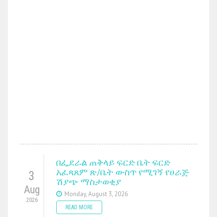
በፌደራል ጠቅላይ ፍርድ ቤት ፍርድ
አፈጻጸም ጽ/ቤት ውስጥ የሚገኝ የሀራጅ
3
ሽያጭ ማስታወቂያ
Aug
Monday, August 3, 2026
2026
READ MORE