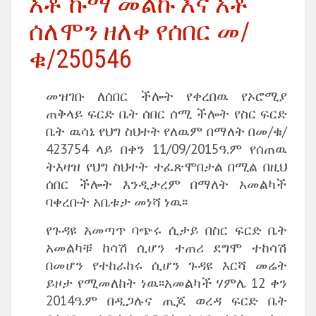
አቶ ኩማ መልኩ እና አቶ
ሰለሞን ዘለቀ የሰበር መ/
ቁ/250546
መዝገቡ ለሰበር ችሎት የቀረበዉ የኦሮሚያ
ጠቅላይ ፍርድ ቤት ሰበር ሰሚ ችሎት የስር ፍርድ
ቤት ዉሳኔ የህግ ስህተት የለዉም በማለት በመ/ቁ/
423754 ላይ በቀን 11/09/2015ዓ.ም የሰጠዉ
ትእዛዝ የህግ ስህተት ተፈጽሞበታል በሚል በዚህ
ሰበር ችሎት እንዲታረም በማለት አመልካች
ባቀረቡት አቤቱታ መነሻ ነዉ፡፡
የጉዳዩ አመጣጥ ባጭሩ ሲታይ በስር ፍርድ ቤት
አመልካቹ ከሳሽ ሲሆን ተጠሪ ደግሞ ተከሳሽ
በመሆን የተከራከሩ ሲሆን ጉዳዩ እርሻ መሬት
ይዞታ የሚመለከት ነዉ፡፡አመልካች ሃምሌ 12 ቀን
2014ዓ.ም በዲጋሉና ጢጆ ወረዳ ፍርድ ቤት