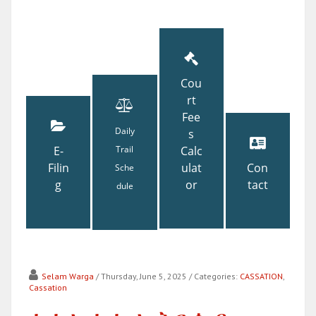
Cou
rt
Fee
Daily
s
E-
Trail
Calc
Filin
ulat
Con
Sche
g
or
tact
dule
Selam Warga
/ Thursday, June 5, 2025
/ Categories:
CASSATION
,
Cassation