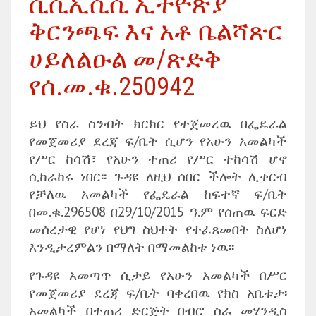
ሲሲኢሲሲ ኢትዮጵያ
ቅርንጫፍ እና አቶ ቤልሻጽር
ሀይለልዑል መ/ጽድቅ
የሰ.መ.ቁ.250942
ይህ የስራ ስንብት ክርክር የተጀመረዉ በፌዴራል
የመጀመሪያ ደረጃ ፍ/ቤት ሲሆን የአሁን አመልካች
የሥር ከሳሽ፣ የአሁን ተጠሪ የሥር ተከሳሽ ሆኖ
ሲከራከሩ ነበር፡፡ ጉዳዩ ለዚህ ሰበር ችሎት ሊቀርብ
የቻለዉ አመልካች የፌዴራል ከፍተኛ ፍ/ቤት
በመ.ቁ.296508 በ29/10/2015 ዓ.ም የሰጠዉ ፍርድ
መሰረታዊ የሆነ የህግ ስህተት የተፈጸመበት ስለሆነ
እንዲታረምልን በማለት በማመልከቱ ነዉ፡፡
የጉዳዩ አመጣጥ ሲታይ የአሁን አመልካች በሥር
የመጀመሪያ ደረጃ ፍ/ቤት ባቀረበዉ የክስ አቤቱታ፡
አመልካች በተጠሪ ድርጅት በብሮ ስራ መሃንዲስ