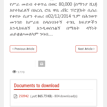
የሥራ መደብ ተቀጥሬ በወር 80,000 (ሰማንያ ሺህ)
እየተከፈለኝ በአርሲ ሮቤ ዋቤ ሪቨር ፕሮጀክት ሲሰራ
የቆየሁ ሲሆን ተጠሪ በ02/12/2014 ዓ.ም በሕገወጥ
መንገድ ከሥራዬ ስላሰናበተኝ ተገቢ ክፍያዎችን
እንዲከፍለኝ እንዲወሰንልኝ በማለት ዳኝነት
ጠይቋል፡፡መለካም ንባብ….
Previous Article
Next Article
5770
Documents to download
250942
(
.pdf,
865.73 KB
) - 804 download(s)