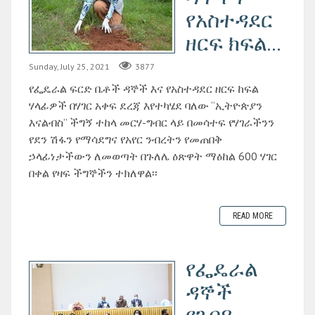
የአስተዳደር
ዘርፍ ክፍል...
Sunday, July 25, 2021
3877
የፌዴራል ፍርድ ቤቶች ዳኞች እና የአስተዳደር ዘርፍ ከፍል
ሃላፊዎች በሃገር አቀፍ ደረጃ እየተካሄደ ባለው “ኢትዮጵያን
እናልብስ” ችግኝ ተከላ መርሃ-ግብር ላይ በመሳተፍ የሃገራችንን
የደን ሽፋን የማሳደግና የአየር ንብረትን የመጠበቅ
ኃላፊነታችውን ለመወጣት በጉለሌ ዕጽዋት ማዕከል 600 ሃገር
በቀል የዛፍ ችግኞችን ተክለዋል፡፡
READ MORE
የፌዴራል
ዳኞች