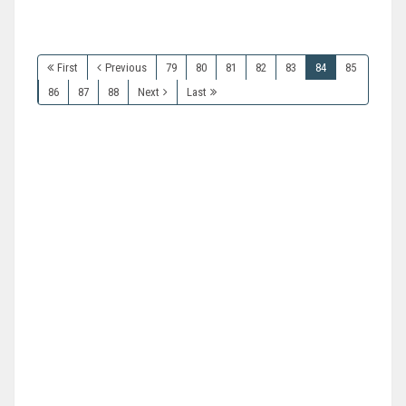
First
Previous
79
80
81
82
83
84
85
86
87
88
Next
Last