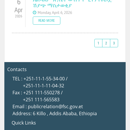
6
ሽያጭ ማስታወቂያ
Apr
Monday, April 6, 2026
2026
READ MORE
1
2
3
Contacts
TEL : +251-11-1-55-34-00 /
+251-11-1-11-04-32
Fax : +251 111-550278 /
+251 111-565583
Email : publicrelation@fsc.gov.et
Address: 6 Killo , Addis Ababa, Ethiopia
Quick Links