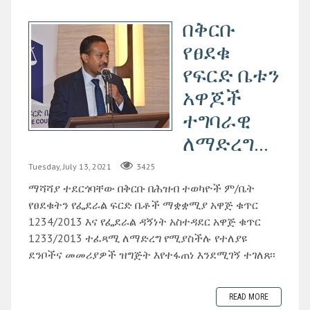
በቅርቡ
የፀደቁ
የፍርድ ቤቱን
አዋጆች
ተግባራዊ
ለማድረግ...
Tuesday, July 13, 2021
3425
ማሻሻያ ተደርጎባቸው በቅርቡ በሕዝብ ተወካዮች ም/ቤት
የፀደቁትን የፌደራል ፍርድ ቤቶች ማቋቋሚያ አዋጅ ቁጥር
1234/2013 እና የፌደራል ዳኝነት አስተዳደር አዋጅ ቁጥር
1233/2013 ተፈጻሚ ለማድረግ የሚያስችሉ የተለያዩ
ደንቦችና መመሪያዎች ዝግጅት እየተፋጠነ እንደሚገኝ ተገለጸ፡፡
READ MORE