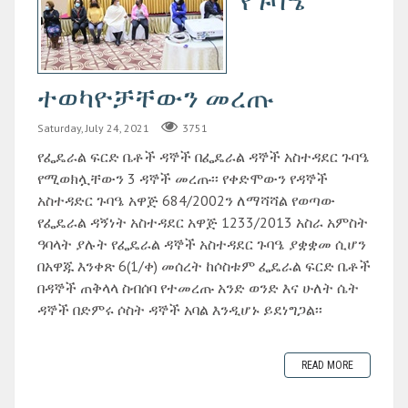
የጉባዔ
ተወካዮቻቸውን መረጡ
Saturday, July 24, 2021
3751
የፌዴራል ፍርድ ቤቶች ዳኞች በፌዴራል ዳኞች አስተዳደር ጉባዔ
የሚወክሏቸውን 3 ዳኞች መረጡ፡፡ የቀድሞውን የዳኞች
አስተዳድር ጉባዔ አዋጅ 684/2002ን ለማሻሻል የወጣው
የፌዴራል ዳኝነት አስተዳደር አዋጅ 1233/2013 አስራ አምስት
ዓባላት ያሉት የፌዴራል ዳኞች አስተዳደር ጉባዔ ያቋቋመ ሲሆን
በአዋጁ እንቀጽ 6(1/ቀ) መሰረት ከሶስቱም ፌዴራል ፍርድ ቤቶች
በዳኞች ጠቅላላ ስብሰባ የተመረጡ አንድ ወንድ እና ሁለት ሴት
ዳኞች በድምሩ ሶስት ዳኞች አባል እንዲሆኑ ይደነግጋል፡፡
READ MORE