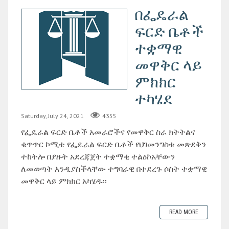
በፌዴራል
ፍርድ ቤቶች
ተቋማዊ
መዋቅር ላይ
ምክክር
ተካሄደ
Saturday, July 24, 2021
4355
የፌዴራል ፍርድ ቤቶች አመራሮችና የመዋቅር ስራ ክትትልና
ቁጥጥር ኮሚቴ የፌዴራል ፍርድ ቤቶች የህገመንግስቱ መጽደቅን
ተከትሎ በያዙት አደረጃጀት ተቋማቂ ተልዕኮአቸውን
ለመወጣት እንዲያስችላቸው ተግባራዊ በተደረጉ ሶስት ተቋማዊ
መዋቅር ላይ ምክክር አካሄዱ፡፡
READ MORE