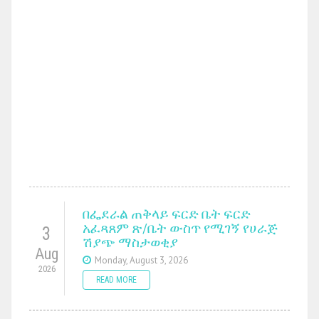
በፌደራል ጠቅላይ ፍርድ ቤት ፍርድ
አፈጻጸም ጽ/ቤት ውስጥ የሚገኝ የሀራጅ
3
ሽያጭ ማስታወቂያ
Aug
Monday, August 3, 2026
2026
READ MORE