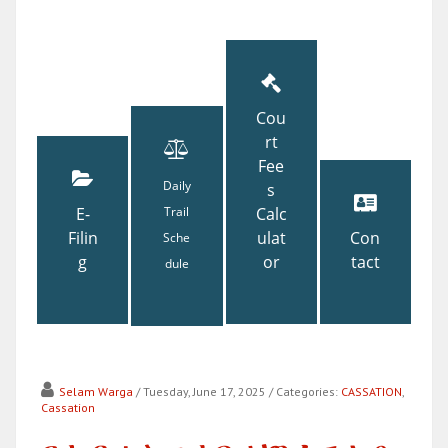
Cou
rt
Fee
Daily
s
E-
Trail
Calc
Filin
ulat
Con
Sche
g
or
tact
dule
Selam Warga
/ Tuesday, June 17, 2025
/ Categories:
CASSATION
,
Cassation