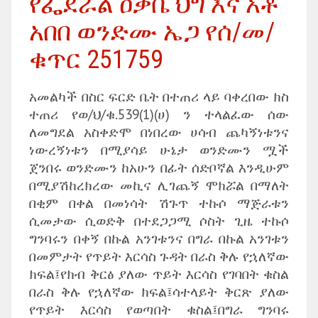
የፌደራል ዐቃቤ ህግ እና አቶ
አበበ ወንድሙ ኤጋ የሰ/መ/
ቁጥር 251759
አመልካች በስር ፍርድ ቤት በተጠሪ ላይ ባቀረበው ክስ
ተጠሪ የወ/ህ/ቁ.539(1)(ሀ) ን ተላልፈው ሰው
ለመግደል አስቀድሞ በነበረው ሀሳብ ጨካኝነቱንና
ነውረኝነቱን በሚያሳይ ሁኔታ ወንድሙን ሟች
ጀንበሩ ወንድሙን ከአሁን በፊት ሰድቦኛል እንዲሁም
በሚያሽከረክረው መኪና ሊገጨኝ ሞክሯል በማለት
በቂም በቀል በመነሳት ሽጉጥ ተኩሶ ማጅራቱን
ሲመታው ሲወድቅ በተደጋጋሚ ሶስት ጊዜ ተኩሶ
ግንባሩን በቀኝ በኩል አንገቱንና በግራ በኩል አንገቱን
በመምታት የጥይት እርሳስ ጉዳት በራስ ቅሉ የኋለኛው
ክፍል፤የክብ ቅርፅ ያለው ጥይት እርሳስ የገባበት ቁስል
በራስ ቅሉ የኋለኛው ክፍል፤ሳተላይት ቅርጽ ያለው
የጥይት እርሳስ የወጣበት ቁስል፤በግራ ግንባሩ