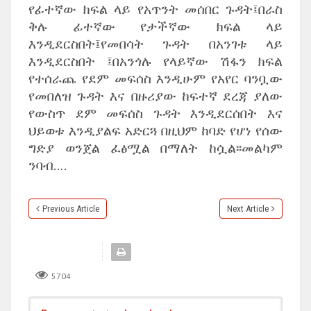
የፊተኛው ክፍል ላይ የአጥንት መሰበር ጉዳት፤በራስ
ቅሉ ፊተኛው የታችኛው ክፍል ላይ
እንዲደርስበት፤የመበሳት ጉዳት በአንገቱ ላይ
እንዲደርስበት ፤በአንጎሉ የላይኛው ሽፋን ክፍል
የተሰራጨ የደም መፍሰስ እንዲሁም የአየር ባንቧው
የመበለዝ ጉዳት እና በዙሪያው ከፍተኛ ደረጃ ያለው
የውስጥ ደም መፍሰስ ጉዳት እንዲደርሰበት እና
ህይወቱ እንዲያልፍ አድርጓ በዚህም ከባድ የሆነ የሰው
ግድያ ወንጀል ፈፅሟል በማለት ከሷል፡፡መልካም
ንባብ….
Previous Article
Next Article
5704