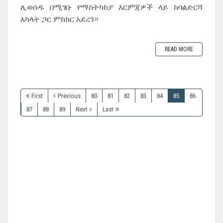
ሊወሰዱ በሚገቡ የማስትካከያ እርምጃዎች ላይ ከባልድርሻ
እካላት ጋር ምክክር አደረገ።
READ MORE
First
Previous
80
81
82
83
84
85
86
87
88
89
Next
Last