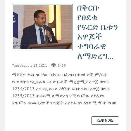
በቅርቡ
የፀደቁ
የፍርድ ቤቱን
አዋጆች
ተግባራዊ
ለማድረግ...
Tuesday, July 13, 2021
3429
ማሻሻያ ተደርጎባቸው በቅርቡ በሕዝብ ተወካዮች ም/ቤት
የፀደቁትን የፌደራል ፍርድ ቤቶች ማቋቋሚያ አዋጅ ቁጥር
1234/2013 እና የፌደራል ዳኝነት አስተዳደር አዋጅ ቁጥር
1233/2013 ተፈጻሚ ለማድረግ የሚያስችሉ የተለያዩ
ደንቦችና መመሪያዎች ዝግጅት እየተፋጠነ እንደሚገኝ ተገለጸ፡፡
READ MORE