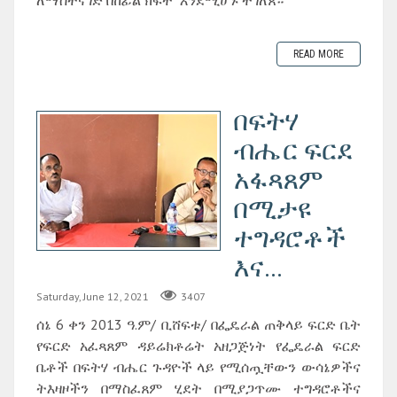
READ MORE
በፍትሃ
ብሔር ፍርደ
አፋጻጸም
በሚታዩ
ተግዳሮቶች
እና...
Saturday, June 12, 2021
3407
ሰኔ 6 ቀን 2013 ዓ.ም/ ቢሸፍቱ/ በፌዴራል ጠቅላይ ፍርድ ቤት
የፍርድ አፈጻጸም ዳይሬክቶሬት አዘጋጅነት የፌዴራል ፍርድ
ቤቶች በፍትሃ ብሔር ጉዳዮች ላይ የሚሰጧቸውን ውሳኔዎችና
ትእዛዞችን በማስፈጸም ሂደት በሚያጋጥሙ ተግዳሮቶችና