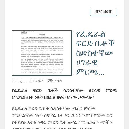
READ MORE
የፌዴራል
ፍርድ ቤቶች
ስድስተኛው
ሀገራዊ
ምርጫ...
Friday, June 18, 2021
3789
የፌዴራል
ፍርድ
ቤቶች
ስድስተኛው
ሀገራዊ
ምርጫ
በሚካሄድበት
ዕለት
በከፊል
ክፍት
ሆነው
ይውላሉ፣
የፌዴራል ፍርድ ቤቶች ስድስተኛው ሀገራዊ ምርጫ
በሚካሄድበት ዕለት ሰኞ ሰኔ 14 ቀን 2013 ዓ.ም ከምርጫ ጋር
የተያያዙ እና አጣዳፊ የፍርድ ቤት ውሳኔ የሚጠይቁ ጉዳዮችን
ለማስተናገድ በከፊል ክፍት እንደሚሆኑ ተገለጸ።