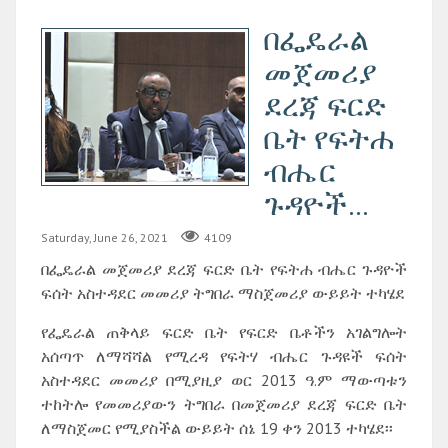
በፌዴራል
መጀመሪያ
ደረጃ ፍርድ
ቤት የፍትሐ
ብሔር
ጉዳዮች...
Saturday, June 26, 2021
4109
በፌዴራል መጀመሪያ ደረጃ ፍርድ ቤት የፍትሐ ብሔር ጉዳዮች
ፍሰት አስተዳደር መመሪያ ትግበራ ማስጀመሪያ ውይይት ተካሄደ
የፌዴራል ጠቅላይ ፍርድ ቤት የፍርድ ቤቶችን አገልግሎት
አሰጣጥ ለማሻሻል የሚረዳ የፍትሃ ብሔር ጉዳዩች ፍሰት
አስተዳደር መመሪያ በሚያዚያ ወር 2013 ዓ.ም ማውጣቱን
ተከትሎ የመመሪያውን ትግበራ በመጀመሪያ ደረጃ ፍርድ ቤት
ለማስጀመር የሚያስችል ውይይት ሰኔ 19 ቀን 2013 ተካሄደ፡፡