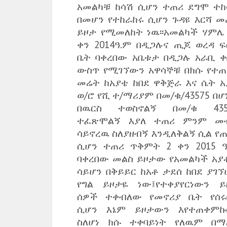
አመልካቹ ከሳሽ ሲሆን ተጠሪ ደግሞ ተከ
በመሆን የተከራከሩ ሲሆን ጉዳዩ እርሻ መ
ይዞታ የሚመለከት ነዉ፡፡አመልካች ሃምሌ 
ቀን 2014ዓ.ም በዲጋሉና ጢጆ ወረዳ ፍ
ቤት ባቀረበው አቤቱታ በዲጋሉ አራቢ ቀ
ውስጥ የሚገኘውን አዋሳኞቹ በክሱ የተጠ
መሬት ከአያቴ ከበደ ዋቅጅራ እና ሴት አ
ወ/ሮ የሺ ተ/ማሪያም በመ/ቁ/43575 በ
በዉርስ ተወስኖልኝ በመ/ቁ 435
ተፈጽሞልኝ እያለ ተጠሪ ምንም መ
ሳይኖረዉ ስለያዘብኝ እንዲለቅልኝ ሲል የጠ
ሲሆን ተጠሪ ጥቅምት 2 ቀን 2015 ዓ
ባቀረበው መልስ ይዞታው የአመልካች አያ
ሳይሆን በቅይይር ከአቶ ታደሰ ከበደ ያገኘ
የግል ይዞታዬ ነው፤የተቀያየርነውን ይ
ሰዎች ተቀብለው የመኖሪያ ቤት የሰሩ
ሲሆን እኔም ይዞታውን እየተጠቀምኩ
ስለሆነ ክሱ ተቀባይነት የለዉም በማ