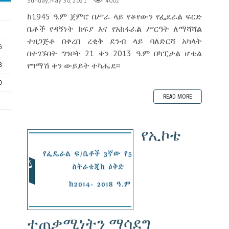
Sunday, May 30, 2021
4002
2
ከ1945 ዓ.ም ጀምሮ በሥራ ላይ የቆየውን የፌደራል ፍርድ
ቤቶች የዳኝነት ክፍያ እና የአከፋፈል ሥርዓት ለማሻሻል
9
ተዘጋጅቶ በቀረበ ረቂቅ ደንብ ላይ ባለድርሻ አካላት
6
በተገኙበት ግንቦት 21 ቀን 2013 ዓ.ም በካፒታል ሆቴል
የግማሽ ቀን ውይይት ተካሔደ፡፡
3
0
READ MORE
6
የኢኮቴ
ተጠቃሚነትን ማሳደግ