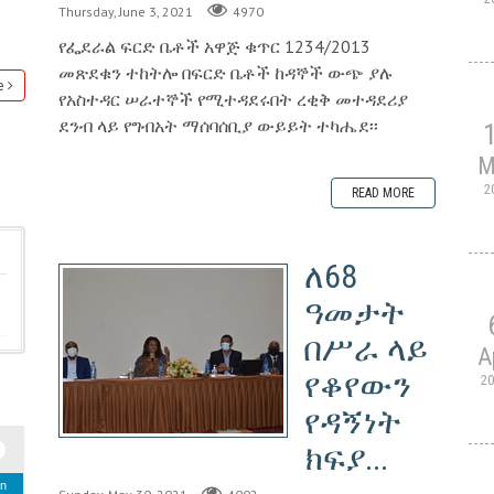
Thursday, June 3, 2021
4970
የፌደራል ፍርድ ቤቶች አዋጅ ቁጥር 1234/2013
መጽደቁን ተከትሎ በፍርድ ቤቶች ከዳኞች ውጭ ያሉ
e
የአስተዳር ሠራተኞች የሚተዳደሩበት ረቂቅ መተዳደሪያ
ደንብ ላይ የግብአት ማሰባሰቢያ ውይይት ተካሔደ፡፡
M
2
READ MORE
ለ68
ዓመታት
በሥራ ላይ
A
የቆየውን
2
የዳኝነት
ክፍያ...
n