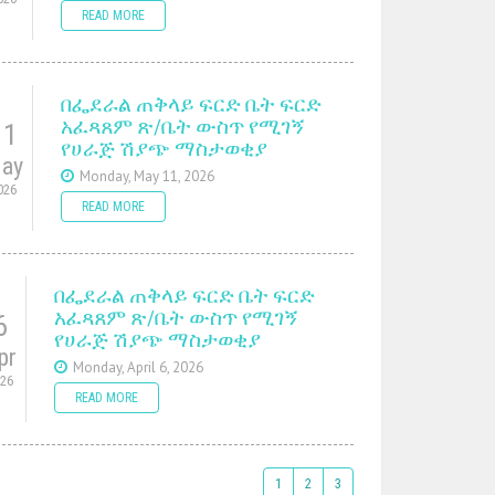
READ MORE
በፌደራል ጠቅላይ ፍርድ ቤት ፍርድ
አፈጻጸም ጽ/ቤት ውስጥ የሚገኝ
11
የሀራጅ ሽያጭ ማስታወቂያ
ay
Monday, May 11, 2026
026
READ MORE
በፌደራል ጠቅላይ ፍርድ ቤት ፍርድ
አፈጻጸም ጽ/ቤት ውስጥ የሚገኝ
6
የሀራጅ ሽያጭ ማስታወቂያ
pr
Monday, April 6, 2026
026
READ MORE
1
2
3