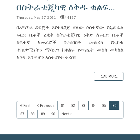
በስትራቴጂካዊ ዕቅዱ ቁልፍ...
Thursday, May 27, 2021
4127
በአማካሪ ድርጅት እየተዘጋጀ ያለው ሶስተኛው የፌዴራል
ፍርድ ቤቶች ረቂቅ ስትራቴጂካዊ ዕቅድ ለፍርድ ቤቶች
ከፍተኛ አመራሮች በቀረበበት መድረክ የኢኮቴ
ተጠቃሚነትን ማሳደግ ከቁልፍ የውጤት መስክ መካከል
አንዱ እንዲሆን አስተያየት ቀረበ፡፡
READ MORE
First
Previous
81
82
83
84
85
86
87
88
89
90
Next