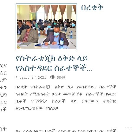
በረቂቅ
የስትራቴጂክ ዕቅድ ላይ
ሚያ
የአስተዳደር ሰራተኞች...
ስር
Friday, June 4, 2021
3849
ዉም
ቀን
በረቂቅ የስትራቴጂክ ዕቅድ ላይ የአስተዳደር ሰራተኞች
ግብአት የሚሰጡበት ሁኔታ መመቻቸቱ ሰራተኞች በፍርድ
ህግ
ቤቶች የማሻሻያ ስራዎች ላይ ያላቸውን ተሳትፎ
በር
እንዲሚያሰፋው ተገለጸ፡፡
ካች
ቤት
ከፌዴራል ፍርድ ቤቶች የተውጣጡ የአስተዳደር ሰራተኞች