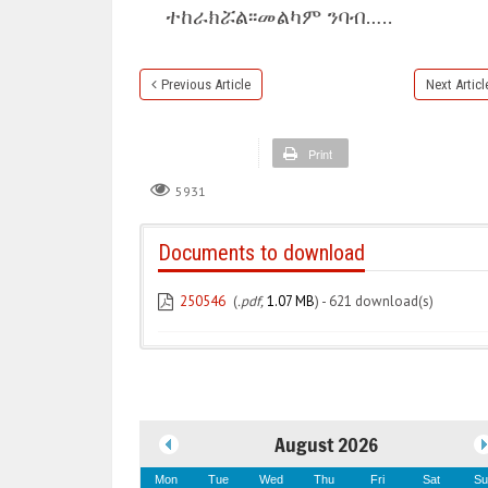
ተከራክሯል፡፡መልካም ንባብ…..
Previous Article
Next Articl
Print
5931
Documents to download
250546
(
.pdf,
1.07 MB
) - 621 download(s)
August 2026
Mon
Tue
Wed
Thu
Fri
Sat
Su