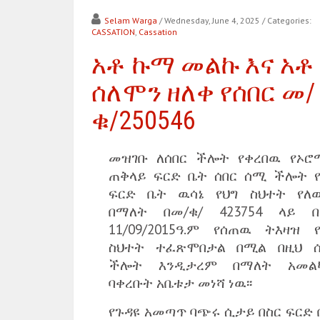
Selam Warga
/ Wednesday, June 4, 2025
/ Categories:
CASSATION
,
Cassation
አቶ ኩማ መልኩ እና አቶ
ሰለሞን ዘለቀ የሰበር መ/
ቁ/250546
መዝገቡ ለሰበር ችሎት የቀረበዉ የኦሮ
ጠቅላይ ፍርድ ቤት ሰበር ሰሚ ችሎት የ
ፍርድ ቤት ዉሳኔ የህግ ስህተት የለ
በማለት በመ/ቁ/ 423754 ላይ በ
11/09/2015ዓ.ም የሰጠዉ ትእዛዝ የ
ስህተት ተፈጽሞበታል በሚል በዚህ ሰ
ችሎት እንዲታረም በማለት አመል
ባቀረቡት አቤቱታ መነሻ ነዉ፡፡
የጉዳዩ አመጣጥ ባጭሩ ሲታይ በስር ፍርድ 