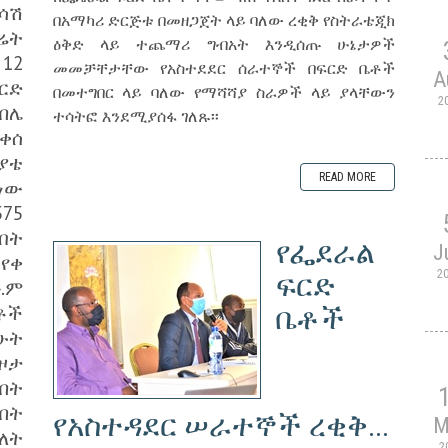
ሳሽ
በአማካሪ ድርጅቱ በመዘጋጀት ላይ ባለው ረቂቅ የስትራቴጂክ
ሬት
ዕቅድ ላይ ተጨማሪ ግብአት እንዲሰጡ ሁኔታዎች
12
መመቻቸታቸው የአስተደደር ሰራተኞች በፍርድ ቤቶች
A
ርድ
በመተግበር ላይ ባለው የማሻሻያ ስራዎች ላይ ያላቸውን
2
በሌ
ተሳትፎ እንደሚያሰፋ ገለጹ፡፡
ቀሰ
ያቴ
READ MORE
ሆነው
75
ብት
የፌደራል
J
የቀ
2
ፍርድ
.ም
ቶች
ቤቶች
ሁት
ዞታ
በት
በት
የአስተዳደር ሠራተኞች ረቂቅ...
M
ለት
2