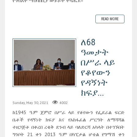
የግብአት ማሰባሰቢያ ውይይት ተካሔደ፡፡
READ MORE
ለ68
ዓመታት
በሥራ ላይ
የቆየውን
የዳኝነት
ክፍያ...
Sunday, May 30, 2021
4002
ከ1945 ዓ.ም ጀምሮ በሥራ ላይ የቆየውን የፌደራል ፍርድ
ቤቶች የዳኝነት ክፍያ እና የአከፋፈል ሥርዓት ለማሻሻል
ተዘጋጅቶ በቀረበ ረቂቅ ደንብ ላይ ባለድርሻ አካላት በተገኙበት
ግንቦት 21 ቀን 2013 ዓ.ም በካፒታል ሆቴል የግማሽ ቀን