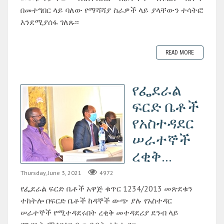
በመተግበር ላይ ባለው የማሻሻያ ስራዎች ላይ ያላቸውን ተሳትፎ
እንደሚያሰፋ ገለጹ፡፡
READ MORE
የፌደራል
ፍርድ ቤቶች
የአስተዳደር
ሠራተኞች
ረቂቅ...
Thursday, June 3, 2021
4972
የፌደራል ፍርድ ቤቶች አዋጅ ቁጥር 1234/2013 መጽደቁን
ተከትሎ በፍርድ ቤቶች ከዳኞች ውጭ ያሉ የአስተዳር
ሠራተኞች የሚተዳደሩበት ረቂቅ መተዳደሪያ ደንብ ላይ