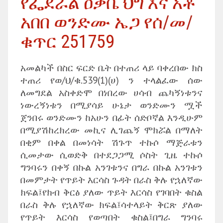
የፌደራል ዐቃቤ ህግ እና አቶ
አበበ ወንድሙ ኤጋ የሰ/መ/
ቁጥር 251759
አመልካች በስር ፍርድ ቤት በተጠሪ ላይ ባቀረበው ክስ
ተጠሪ የወ/ህ/ቁ.539(1)(ሀ) ን ተላልፈው ሰው
ለመግደል አስቀድሞ በነበረው ሀሳብ ጨካኝነቱንና
ነውረኝነቱን በሚያሳይ ሁኔታ ወንድሙን ሟች
ጀንበሩ ወንድሙን ከአሁን በፊት ሰድቦኛል እንዲሁም
በሚያሽከረክረው መኪና ሊገጨኝ ሞክሯል በማለት
በቂም በቀል በመነሳት ሽጉጥ ተኩሶ ማጅራቱን
ሲመታው ሲወድቅ በተደጋጋሚ ሶስት ጊዜ ተኩሶ
ግንባሩን በቀኝ በኩል አንገቱንና በግራ በኩል አንገቱን
በመምታት የጥይት እርሳስ ጉዳት በራስ ቅሉ የኋለኛው
ክፍል፤የክብ ቅርፅ ያለው ጥይት እርሳስ የገባበት ቁስል
በራስ ቅሉ የኋለኛው ክፍል፤ሳተላይት ቅርጽ ያለው
የጥይት እርሳስ የወጣበት ቁስል፤በግራ ግንባሩ