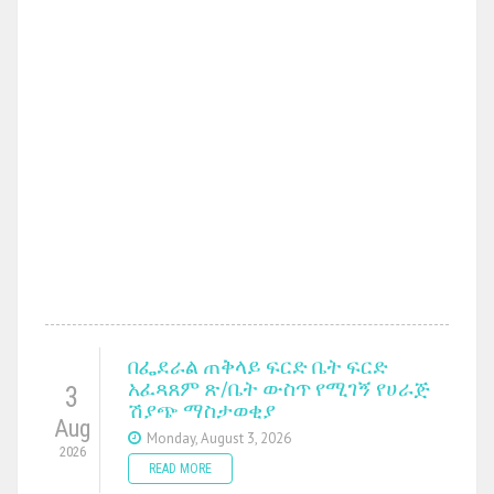
በፌደራል ጠቅላይ ፍርድ ቤት ፍርድ
አፈጻጸም ጽ/ቤት ውስጥ የሚገኝ የሀራጅ
3
ሽያጭ ማስታወቂያ
Aug
Monday, August 3, 2026
2026
READ MORE