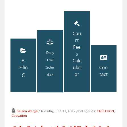
Cou
rt
Fee
Daily
s
E-
Trail
Calc
Filin
ulat
Con
Sche
g
or
tact
dule
Selam Warga
/ Tuesday, June 17, 2025
/ Categories:
CASSATION
,
Cassation