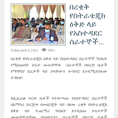
በረቂቅ
የስትራቴጂክ
ዕቅድ ላይ
የአስተዳደር
ሰራተኞች...
Friday, June 4, 2021
3851
በረቂቅ የስትራቴጂክ ዕቅድ ላይ የአስተዳደር ሰራተኞች ግብአት
የሚሰጡበት ሁኔታ መመቻቸቱ ሰራተኞች በፍርድ ቤቶች
የማሻሻያ ስራዎች ላይ ያላቸውን ተሳትፎ እንዲሚያሰፋው
ተገለጸ፡፡
ከፌዴራል ፍርድ ቤቶች የተውጣጡ የአስተዳደር ሰራተኞች
በአማካሪ ድርጅቱ በመዘጋጀት ላይ ባለው ረቂቅ የስትራቴጂክ
ዕቅድ ላይ ተጨማሪ ግብአት እንዲሰጡ ሁኔታዎች
መመቻቸታቸው የአስተደደር ሰራተኞች በፍርድ ቤቶች