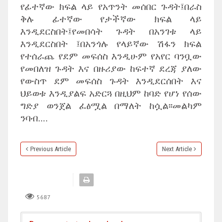
የፊተኛው ክፍል ላይ የአጥንት መሰበር ጉዳት፤በራስ
ቅሉ ፊተኛው የታችኛው ክፍል ላይ
እንዲደርስበት፤የመበሳት ጉዳት በአንገቱ ላይ
እንዲደርስበት ፤በአንጎሉ የላይኛው ሽፋን ክፍል
የተሰራጨ የደም መፍሰስ እንዲሁም የአየር ባንቧው
የመበለዝ ጉዳት እና በዙሪያው ከፍተኛ ደረጃ ያለው
የውስጥ ደም መፍሰስ ጉዳት እንዲደርሰበት እና
ህይወቱ እንዲያልፍ አድርጓ በዚህም ከባድ የሆነ የሰው
ግድያ ወንጀል ፈፅሟል በማለት ከሷል፡፡መልካም
ንባብ….
Previous Article
Next Article
5687