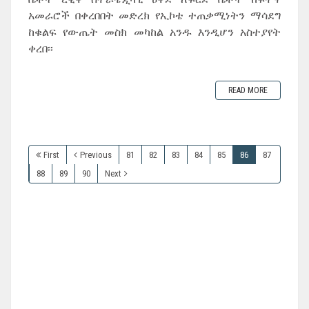
አመራሮች በቀረበበት መድረክ የኢኮቴ ተጠቃሚነትን ማሳደግ
ከቁልፍ የውጤት መስክ መካከል አንዱ እንዲሆን አስተያየት
ቀረበ፡፡
READ MORE
First
Previous
81
82
83
84
85
86
87
88
89
90
Next