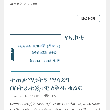
ውይይት ተካሔደ፡፡
READ MORE
የኢኮቴ
ተጠቃሚነትን ማሳደግ
በስትራቴጂካዊ ዕቅዱ ቁልፍ...
Thursday, May 27, 2021
4127
በአማካሪ ድርጅት እየተዘጋጀ ያለው ሶስተኛው የፌዴራል ፍርድ
ቤቶች ረቂቅ ስትራቴጂካዊ ዕቅድ ለፍርድ ቤቶች ከፍተኛ