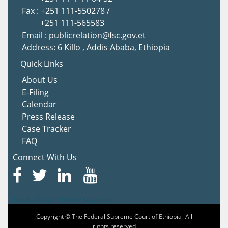
Fax : +251 111-550278 /
+251 111-565583
Email : publicrelation@fsc.gov.et
Address: 6 Killo , Addis Ababa, Ethiopia
Quick Links
About Us
E-Filing
Calendar
Press Release
Case Tracker
FAQ
Connect With Us
Terms Of Use
|
Privacy Statement
Copyright © The Federal Supreme Court of Ethiopia- All
rights reserved