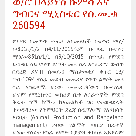
ወ/ሮ በላይነሽ ኩምሳ እና
ግብርና ሚኒስቴር የሰ.መ.ቁ
260594
የጉዳዩ አመጣጥ ተጠሪ ለአመልካች በቁጥር ማዕ/
ሠ831በ/1/2 በ4/11/2015ዓ.ም በተጻፈ በቁጥር
ማዕ/ሠ831በ/1/1 በ9/10/2015 በተጻፈ የምደባ
ደብዳቤ ላይ የጥጥ ልማት መሪ ስራ አስፈጻሚ ውስጥ
በደረጃ XVIII በመደብ ማስታወቂያ ቁጥር 13/
ግብ-1094 የስራ መደብ መጠሪያ የጥጥ ልማት መሪ
ስራ አስፈጻሚ ሆነው መመደባቸውን በመግለጽ
ሆኖም የሚኒስቴር መስሪያ ቤቱ ለሰራተኞች ምደባ
ቅሬታ ሰሚ ኮሚቴ ከአመልካች ጋር የተወዳደሩት
ተወዳዳሪው የትምህርት ደረጃ በዲፕሎማ የእንስሳት
እርባታ (Animal Production and Rangeland
management) ይዘው የልማት ጣቢያ ሰራተኛ
ሆነው የሰሩት የስራ ልምድ አያያዝ ትክክል አይደለም