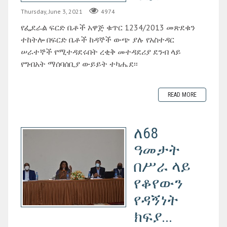
Thursday, June 3, 2021
4974
የፌደራል ፍርድ ቤቶች አዋጅ ቁጥር 1234/2013 መጽደቁን
ተከትሎ በፍርድ ቤቶች ከዳኞች ውጭ ያሉ የአስተዳር
ሠራተኞች የሚተዳደሩበት ረቂቅ መተዳደሪያ ደንብ ላይ
የግብአት ማሰባሰቢያ ውይይት ተካሔደ፡፡
READ MORE
ለ68
ዓመታት
በሥራ ላይ
የቆየውን
የዳኝነት
ክፍያ...