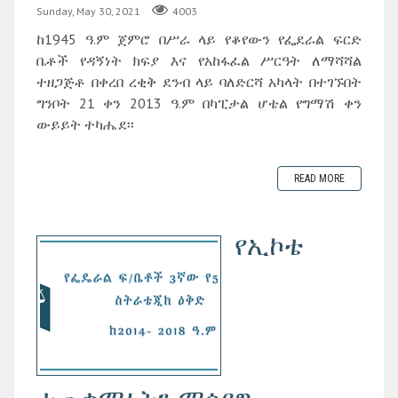
Sunday, May 30, 2021
4003
ከ1945 ዓ.ም ጀምሮ በሥራ ላይ የቆየውን የፌደራል ፍርድ
ቤቶች የዳኝነት ክፍያ እና የአከፋፈል ሥርዓት ለማሻሻል
ተዘጋጅቶ በቀረበ ረቂቅ ደንብ ላይ ባለድርሻ አካላት በተገኙበት
ግንቦት 21 ቀን 2013 ዓ.ም በካፒታል ሆቴል የግማሽ ቀን
ውይይት ተካሔደ፡፡
READ MORE
የኢኮቴ