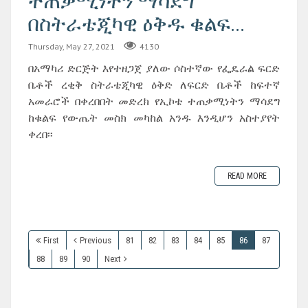
ተጠቃሚነትን ማሳደግ
በስትራቴጂካዊ ዕቅዱ ቁልፍ...
Thursday, May 27, 2021
4130
በአማካሪ ድርጅት እየተዘጋጀ ያለው ሶስተኛው የፌዴራል ፍርድ
ቤቶች ረቂቅ ስትራቴጂካዊ ዕቅድ ለፍርድ ቤቶች ከፍተኛ
አመራሮች በቀረበበት መድረክ የኢኮቴ ተጠቃሚነትን ማሳደግ
ከቁልፍ የውጤት መስክ መካከል አንዱ እንዲሆን አስተያየት
ቀረበ፡፡
READ MORE
First
Previous
81
82
83
84
85
86
87
88
89
90
Next