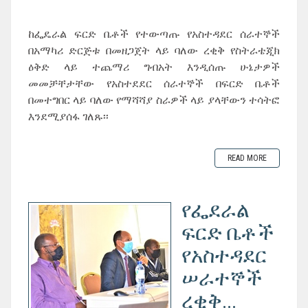
ከፌዴራል ፍርድ ቤቶች የተውጣጡ የአስተዳደር ሰራተኞች
በአማካሪ ድርጅቱ በመዘጋጀት ላይ ባለው ረቂቅ የስትራቴጂክ
ዕቅድ ላይ ተጨማሪ ግብአት እንዲሰጡ ሁኔታዎች
መመቻቸታቸው የአስተደደር ሰራተኞች በፍርድ ቤቶች
በመተግበር ላይ ባለው የማሻሻያ ስራዎች ላይ ያላቸውን ተሳትፎ
እንደሚያሰፋ ገለጹ፡፡
READ MORE
የፌደራል
ፍርድ ቤቶች
የአስተዳደር
ሠራተኞች
ረቂቅ...