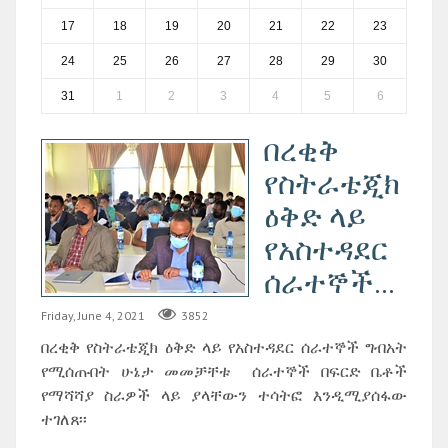
17
18
19
20
21
22
23
24
25
26
27
28
29
30
31
1
2
3
4
5
6
በረቂቅ
የስትራቴጂክ
ዕቅድ ላይ
የአስተዳደር
ሰራተኞች...
Friday, June 4, 2021
3852
በረቂቅ የስትራቴጂክ ዕቅድ ላይ የአስተዳደር ሰራተኞች ግብአት
የሚሰጡበት ሁኔታ መመቻቸቱ ሰራተኞች በፍርድ ቤቶች
የማሻሻያ ስራዎች ላይ ያላቸውን ተሳትፎ እንዲሚያሰፋው
ተገለጸ፡፡