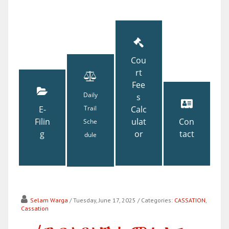
Cou
rt
Fee
Daily
s
E-
Trail
Calc
Filin
ulat
Con
Sche
g
or
tact
dule
Selam Warga
/ Tuesday, June 17, 2025
/ Categories:
CASSATION
,
Cassation