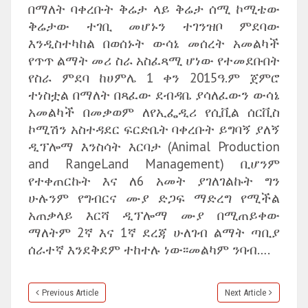
በማለት ባቀረቡት ቅሬታ ላይ ቅሬታ ሰሚ ኮሚቴው
ቅሬታው ተገቢ መሆኑን ተገንዝቦ ምደባው
እንዲስተካከል በወሰኑት ውሳኔ መሰረት አመልካች
የጥጥ ልማት መሪ ስራ አስፈጻሚ ሆነው የተመደቡበት
የስራ ምደባ ከሀምሌ 1 ቀን 2015ዓ.ም ጀምሮ
ተነስቷል በማለት በጻፈው ደብዳቤ ያሳለፈውን ውሳኔ
አመልካች በመቃወም ለየኢፌዲሪ የሲቪል ሰርቪስ
ኮሚሽን አስተዳደር ፍርድቤት ባቀረቡት ይግባኝ ያለኝ
ዲፕሎማ እንስሳት እርባታ (Animal Production
and RangeLand Management) ቢሆንም
የተቀጠርኩት እና ለ6 አመት ያገለገልኩት ግን
ሁሉንም የግብርና ሙያ ድጋፍ ማድረግ የሚችል
አጠቃላይ እርሻ ዲፕሎማ ሙያ በሚጠይቀው
ማለትም 2ኛ እና 1ኛ ደረጃ ሁለገብ ልማት ጣቢያ
ሰራተኛ እንደቅደም ተከተሉ ነው፡፡መልካም ንባብ….
Previous Article
Next Article