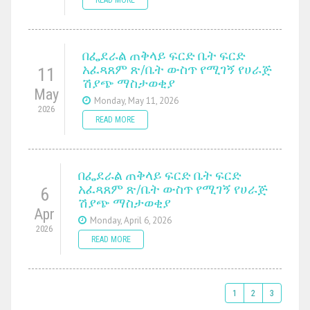
በፌደራል ጠቅላይ ፍርድ ቤት ፍርድ
አፈጻጸም ጽ/ቤት ውስጥ የሚገኝ የሀራጅ
11
ሽያጭ ማስታወቂያ
May
Monday, May 11, 2026
2026
READ MORE
በፌደራል ጠቅላይ ፍርድ ቤት ፍርድ
አፈጻጸም ጽ/ቤት ውስጥ የሚገኝ የሀራጅ
6
ሽያጭ ማስታወቂያ
Apr
Monday, April 6, 2026
2026
READ MORE
1
2
3