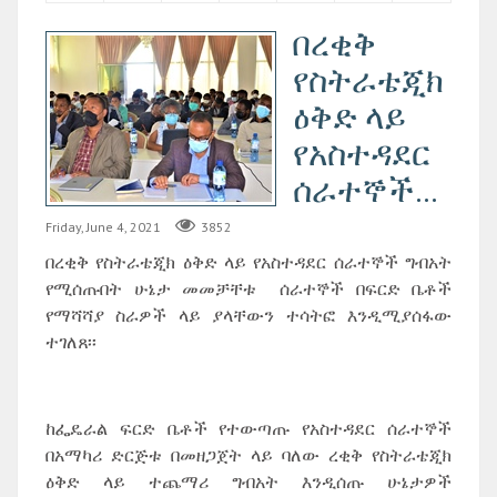
በረቂቅ
የስትራቴጂክ
ዕቅድ ላይ
የአስተዳደር
ሰራተኞች...
Friday, June 4, 2021
3852
በረቂቅ የስትራቴጂክ ዕቅድ ላይ የአስተዳደር ሰራተኞች ግብአት
የሚሰጡበት ሁኔታ መመቻቸቱ ሰራተኞች በፍርድ ቤቶች
የማሻሻያ ስራዎች ላይ ያላቸውን ተሳትፎ እንዲሚያሰፋው
ተገለጸ፡፡
ከፌዴራል ፍርድ ቤቶች የተውጣጡ የአስተዳደር ሰራተኞች
በአማካሪ ድርጅቱ በመዘጋጀት ላይ ባለው ረቂቅ የስትራቴጂክ
ዕቅድ ላይ ተጨማሪ ግብአት እንዲሰጡ ሁኔታዎች