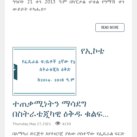
ግንቦት 21 ቀን 2013 ዓ.ም በካፒታል ሆቴል የግማሽ ቀን
ውይይት ተካሔደ፡፡
READ MORE
የኢኮቴ
ተጠቃሚነትን ማሳደግ
በስትራቴጂካዊ ዕቅዱ ቁልፍ...
Thursday, May 27, 2021
4130
በአማካሪ ድርጅት እየተዘጋጀ ያለው ሶስተኛው የፌዴራል ፍርድ