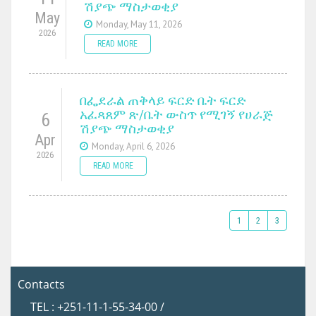
ሽያጭ ማስታወቂያ
May
Monday, May 11, 2026
2026
READ MORE
በፌደራል ጠቅላይ ፍርድ ቤት ፍርድ
አፈጻጸም ጽ/ቤት ውስጥ የሚገኝ የሀራጅ
6
ሽያጭ ማስታወቂያ
Apr
Monday, April 6, 2026
2026
READ MORE
1
2
3
Contacts
TEL : +251-11-1-55-34-00 /