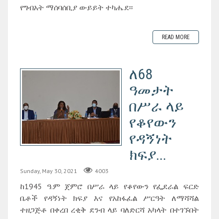
የግብአት ማሰባሰቢያ ውይይት ተካሔደ፡፡
READ MORE
ለ68
ዓመታት
በሥራ ላይ
የቆየውን
የዳኝነት
ክፍያ...
Sunday, May 30, 2021
4003
ከ1945 ዓ.ም ጀምሮ በሥራ ላይ የቆየውን የፌደራል ፍርድ
ቤቶች የዳኝነት ክፍያ እና የአከፋፈል ሥርዓት ለማሻሻል
ተዘጋጅቶ በቀረበ ረቂቅ ደንብ ላይ ባለድርሻ አካላት በተገኙበት