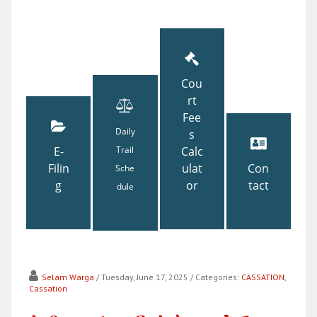
Cou
rt
Fee
Daily
s
E-
Trail
Calc
Filin
ulat
Con
Sche
g
or
tact
dule
Selam Warga
/ Tuesday, June 17, 2025
/ Categories:
CASSATION
,
Cassation