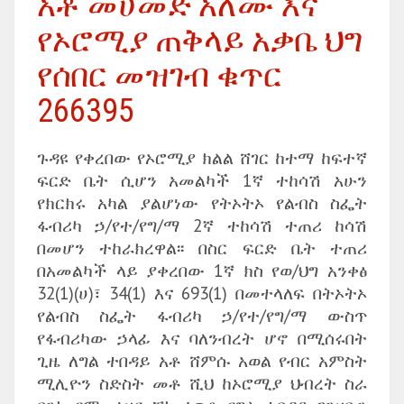
አቶ መሀመድ አለሙ እና
የኦሮሚያ ጠቅላይ አቃቤ ህግ
የሰበር መዝገብ ቁጥር
266395
ጉዳዩ የቀረበው የኦሮሚያ ክልል ሸገር ከተማ ከፍተኛ
ፍርድ ቤት ሲሆን አመልካች 1ኛ ተከሳሽ አሁን
የክርክሩ አካል ያልሆነው የትኦትኦ የልብስ ስፌት
ፋብሪካ ኃ/የተ/የግ/ማ 2ኛ ተከሳሽ ተጠሪ ከሳሽ
በመሆን ተከራክረዋል፡፡ በስር ፍርድ ቤት ተጠሪ
በአመልካች ላይ ያቀረበው 1ኛ ክስ የወ/ህግ አንቀፅ
32(1)(ሀ)፣ 34(1) እና 693(1) በመተላለፍ በትኦትኦ
የልብስ ስፌት ፋብሪካ ኃ/የተ/የግ/ማ ውስጥ
የፋብሪካው ኃላፊ እና ባለንብረት ሆኖ በሚሰሩበት
ጊዜ ለግል ተበዳይ አቶ ሸምሱ አወል የብር አምስት
ሚሊዮን ስድስት መቶ ሺህ ከኦሮሚያ ህብረት ስራ