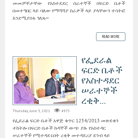
መመቻቸታቸው የአስተደደር ሰራተኞች በፍርድ ቤቶች
በመተግበር ላይ ባለው የማሻሻያ ስራዎች ላይ ያላቸውን ተሳትፎ
እንደሚያሰፋ ገለጹ፡፡
READ MORE
የፌደራል
ፍርድ ቤቶች
የአስተዳደር
ሠራተኞች
ረቂቅ...
Thursday, June 3, 2021
4975
የፌደራል ፍርድ ቤቶች አዋጅ ቁጥር 1234/2013 መጽደቁን
ተከትሎ በፍርድ ቤቶች ከዳኞች ውጭ ያሉ የአስተዳር
ሠራተኞች የሚተዳደሩበት ረቂቅ መተዳደሪያ ደንብ ላይ