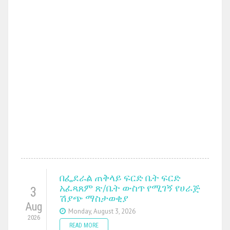
በፌደራል ጠቅላይ ፍርድ ቤት ፍርድ
አፈጻጸም ጽ/ቤት ውስጥ የሚገኝ የሀራጅ
3
ሽያጭ ማስታወቂያ
Aug
Monday, August 3, 2026
2026
READ MORE