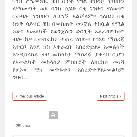
ባንክ የሚመነዘር ቼክ ሰጥቶ የግል ተበዳይ ገንዘቡን
ለማውጣት ወደ ባንክ ሲሄድ በቂ ገንዘብ የለውም
በመባሉ ገንዘቡን ሊያገኝ አልቻለም፡፡ ስለዚህ በቂ
ስንቅ ሳይኖር ቼክ በመስጠት ወንጀል ተከሷል የሚል
ነው፡፡ አመልካች የወንጀሉን ድርጊት አልፈፀምኩም
ብሎ ክዶ በመከራከሩ ተጠሪ የሰውና የሰነድ ማስረጃ
አቅርቦ እንደ ክስ አቀራረቡ አስረድቷል፡፡ አመልካች
እንዲከላከል ታዞ መከላከያ ማስረጃ ያቀረበ ሲሆን
የአመልካች መከላከያ ምስክሮች ለክርክሩ መነሻ
የሆነው ቼክ መጥፋቱን አስረድተዋል፡፡መልካም
ንባብ….
Previous Article
Next Article
7860