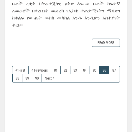
ቤቶች ረቂቅ ስትራቴጂካዊ ዕቅድ ለፍርድ ቤቶች ከፍተኛ
አመራሮች በቀረበበት መድረክ የኢኮቴ ተጠቃሚነትን ማሳደግ
ከቁልፍ የውጤት መስክ መካከል አንዱ እንዲሆን አስተያየት
ቀረበ፡፡
READ MORE
First
Previous
81
82
83
84
85
86
87
88
89
90
Next