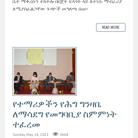
ቤት ማቅረቡን ተከትሎ በበጀት ፍላጎት ላይ ለተነሱ ማብራሪያ
ለሚያስፈልጋቸው ጉዳዮች መግለጫ ሰጠ፡፡
READ MORE
የተማሪዎችን የሕግ ግንዛቤ
ለማሳደግ የመግባቢያ ስምምነት
ተፈረመ
Sunday, May 16, 2021
4668