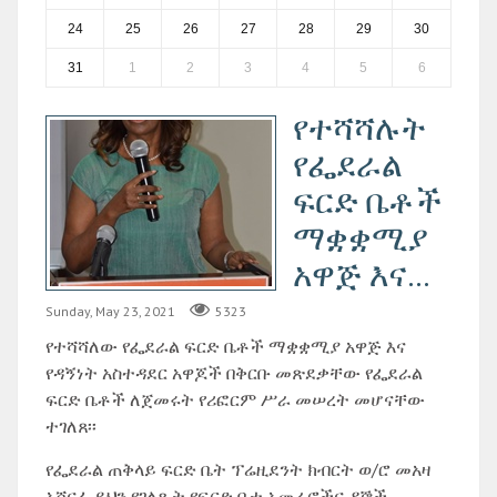
24
25
26
27
28
29
30
31
1
2
3
4
5
6
የተሻሻሉት
የፌደራል
ፍርድ ቤቶች
ማቋቋሚያ
አዋጅ እና...
Sunday, May 23, 2021
5323
የተሻሻለው የፌደራል ፍርድ ቤቶች ማቋቋሚያ አዋጅ እና
የዳኝነት አስተዳደር አዋጆች በቅርቡ መጽደቃቸው የፌደራል
ፍርድ ቤቶች ለጀመሩት የሪፎርም ሥራ መሠረት መሆናቸው
ተገለጸ፡፡
የፌደራል ጠቅላይ ፍርድ ቤት ፕሬዚደንት ክብርት ወ/ሮ መአዛ
አሸናፊ ይህን የገለጹት የፍርድ ቤቱ አመራሮችና ዳኞች