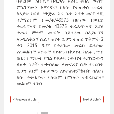
ባቀረበው አቤቱታ በዲጋሉ አራቢ ቀበሌ ውስጥ
የሚገኘውን አዋሳኞቹ በክሱ የተጠቀሰ መሬት
ከአያቴ ከበደ ዋቅጅራ እና ሴት አያቴ ወ/ሮ የሺ
ተ/ማሪያም በመ/ቁ/43575 በሆነው በዉርስ
ተወስኖልኝ በመ/ቁ 43575 ተፈጽሞልኝ እያለ
ተጠሪ ምንም መብት ሳይኖረዉ ስለያዘብኝ
እንዲለቅልኝ ሲል የጠየቀ ሲሆን ተጠሪ ጥቅምት 2
ቀን 2015 ዓ.ም ባቀረበው መልስ ይዞታው
የአመልካች አያቶች ሳይሆን በቅይይር ከአቶ ታደሰ
ከበደ ያገኘሁት የግል ይዞታዬ ነው፤የተቀያየርነውን
ይዞታ ሰዎች ተቀብለው የመኖሪያ ቤት የሰሩበት
ሲሆን እኔም ይዞታውን እየተጠቀምኩበት ስለሆነ
ክሱ ተቀባይነት የለዉም በማለት ተከራክሯል፡፡
መልካም ንባብ…..
Previous Article
Next Article