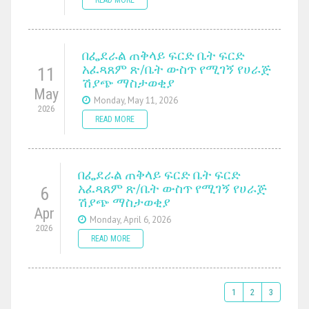
በፌደራል ጠቅላይ ፍርድ ቤት ፍርድ
አፈጻጸም ጽ/ቤት ውስጥ የሚገኝ የሀራጅ
11
ሽያጭ ማስታወቂያ
May
Monday, May 11, 2026
2026
READ MORE
በፌደራል ጠቅላይ ፍርድ ቤት ፍርድ
አፈጻጸም ጽ/ቤት ውስጥ የሚገኝ የሀራጅ
6
ሽያጭ ማስታወቂያ
Apr
Monday, April 6, 2026
2026
READ MORE
1
2
3