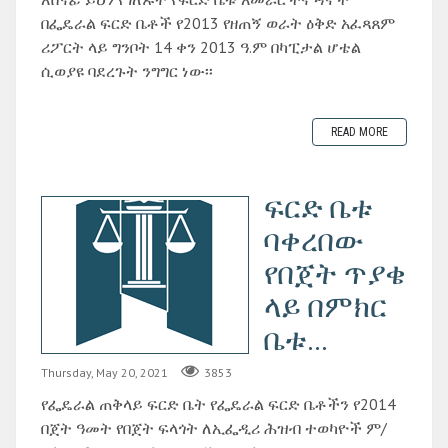
በፌዴራል ፍርድ ቤቶች የ2013 የዘጠኝ ወራት ዕቅድ አፈጻጸም
ሪፖርት ላይ ግንቦት 14 ቀን 2013 ዓ.ም በካፒታል ሆቴል
ሲወያዩ ባደረጉት ንግግር ነው፡፡
READ MORE
ፍርድ ቤቱ
ባቀረበው
የበጀት ጥያቄ
ላይ በምክር
ቤቱ...
Thursday, May 20, 2021
3853
የፌዴራል ጠቅላይ ፍርድ ቤት የፌዴራል ፍርድ ቤቶችን የ2014
በጀት ዓመት የበጀት ፍላጎት ለኢፌዲሪ ሕዝብ ተወካዮች ም/