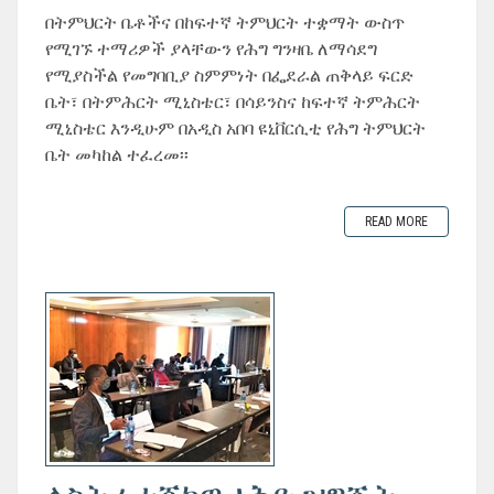
በትምህርት ቤቶችና በከፍተኛ ትምህርት ተቋማት ውስጥ
የሚገኙ ተማሪዎች ያላቸውን የሕግ ግንዛቤ ለማሳደግ
የሚያስችል የመግባቢያ ስምምነት በፌደራል ጠቅላይ ፍርድ
ቤት፣ በትምሕርት ሚኒስቴር፣ በሳይንስና ከፍተኛ ትምሕርት
ሚኒስቴር እንዲሁም በአዲስ አበባ ዩኒቨርሲቲ የሕግ ትምህርት
ቤት መካከል ተፈረመ፡፡
READ MORE