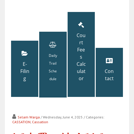
Cou
rt
Fee
Daily
s
E-
Trail
Calc
Filin
ulat
Con
Sche
g
or
tact
dule
Selam Warga
/ Wednesday, June 4, 2025
/ Categories:
CASSATION
,
Cassation