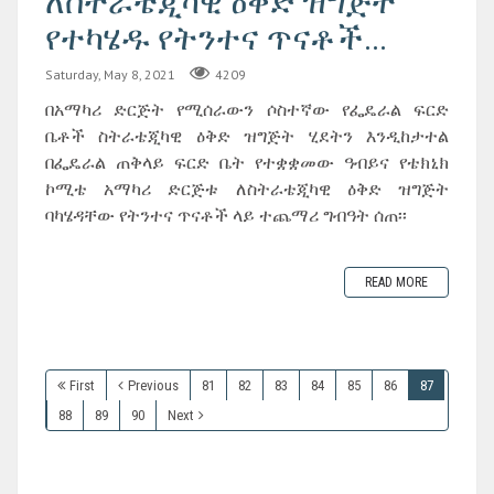
ለስትራቴጂካዊ ዕቅድ ዝግጅት
የተካሄዱ የትንተና ጥናቶች...
Saturday, May 8, 2021
4209
በአማካሪ ድርጅት የሚሰራውን ሶስተኛው የፌዴራል ፍርድ
ቤቶች ስትራቴጂካዊ ዕቅድ ዝግጅት ሂደትን እንዲከታተል
በፌዴራል ጠቅላይ ፍርድ ቤት የተቋቋመው ዓብይና የቴክኒክ
ኮሚቴ አማካሪ ድርጅቱ ለስትራቴጂካዊ ዕቅድ ዝግጅት
ባካሄዳቸው የትንተና ጥናቶች ላይ ተጨማሪ ግብዓት ሰጠ፡፡
READ MORE
First
Previous
81
82
83
84
85
86
87
88
89
90
Next