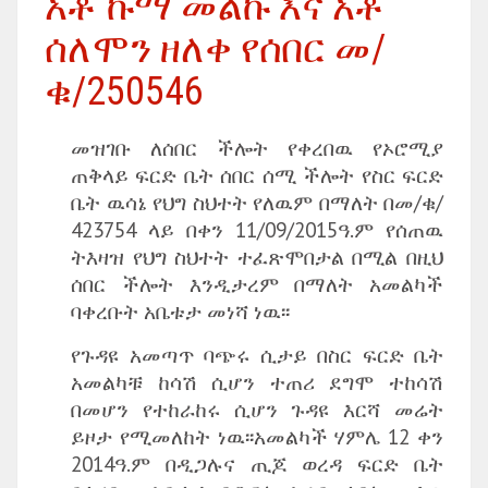
አቶ ኩማ መልኩ እና አቶ
ሰለሞን ዘለቀ የሰበር መ/
ቁ/250546
መዝገቡ ለሰበር ችሎት የቀረበዉ የኦሮሚያ
ጠቅላይ ፍርድ ቤት ሰበር ሰሚ ችሎት የስር ፍርድ
ቤት ዉሳኔ የህግ ስህተት የለዉም በማለት በመ/ቁ/
423754 ላይ በቀን 11/09/2015ዓ.ም የሰጠዉ
ትእዛዝ የህግ ስህተት ተፈጽሞበታል በሚል በዚህ
ሰበር ችሎት እንዲታረም በማለት አመልካች
ባቀረቡት አቤቱታ መነሻ ነዉ፡፡
የጉዳዩ አመጣጥ ባጭሩ ሲታይ በስር ፍርድ ቤት
አመልካቹ ከሳሽ ሲሆን ተጠሪ ደግሞ ተከሳሽ
በመሆን የተከራከሩ ሲሆን ጉዳዩ እርሻ መሬት
ይዞታ የሚመለከት ነዉ፡፡አመልካች ሃምሌ 12 ቀን
2014ዓ.ም በዲጋሉና ጢጆ ወረዳ ፍርድ ቤት