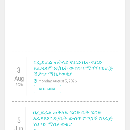
በፌደራል ጠቅላይ ፍርድ ቤት ፍርድ
አፈጻጸም ጽ/ቤት ውስጥ የሚገኝ የሀራጅ
3
ሽያጭ ማስታወቂያ
Aug
Monday, August 3, 2026
2026
READ MORE
በፌደራል ጠቅላይ ፍርድ ቤት ፍርድ
አፈጻጸም ጽ/ቤት ውስጥ የሚገኝ የሀራጅ
5
ሽያጭ ማስታወቂያ
Jun