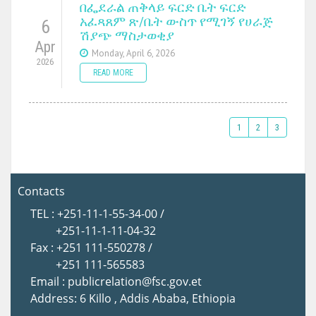
በፌደራል ጠቅላይ ፍርድ ቤት ፍርድ
አፈጻጸም ጽ/ቤት ውስጥ የሚገኝ የሀራጅ
6
ሽያጭ ማስታወቂያ
Apr
Monday, April 6, 2026
2026
READ MORE
1
2
3
Contacts
TEL : +251-11-1-55-34-00 /
+251-11-1-11-04-32
Fax : +251 111-550278 /
+251 111-565583
Email : publicrelation@fsc.gov.et
Address: 6 Killo , Addis Ababa, Ethiopia