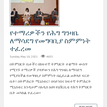
የተማሪዎችን የሕግ ግንዛቤ
ለማሳደግ የመግባቢያ ስምምነት
ተፈረመ
Sunday, May 16, 2021
4655
በትምህርት ቤቶችና በከፍተኛ ትምህርት ተቋማት ውስጥ
የሚገኙ ተማሪዎች ያላቸውን የሕግ ግንዛቤ ለማሳደግ
የሚያስችል የመግባቢያ ስምምነት በፌደራል ጠቅላይ ፍርድ
ቤት፣ በትምሕርት ሚኒስቴር፣ በሳይንስና ከፍተኛ ትምሕርት
ሚኒስቴር እንዲሁም በአዲስ አበባ ዩኒቨርሲቲ የሕግ ትምህርት
ቤት መካከል ተፈረመ፡፡