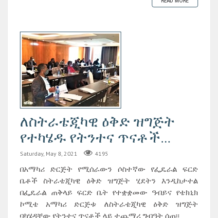
READ MORE
ለስትራቴጂካዊ ዕቅድ ዝግጅት
የተካሄዱ የትንተና ጥናቶች...
Saturday, May 8, 2021
4195
በአማካሪ ድርጅት የሚሰራውን ሶስተኛው የፌዴራል ፍርድ
ቤቶች ስትራቴጂካዊ ዕቅድ ዝግጅት ሂደትን እንዲከታተል
በፌዴራል ጠቅላይ ፍርድ ቤት የተቋቋመው ዓብይና የቴክኒክ
ኮሚቴ አማካሪ ድርጅቱ ለስትራቴጂካዊ ዕቅድ ዝግጅት
ባካሄዳቸው የትንተና ጥናቶች ላይ ተጨማሪ ግብዓት ሰጠ፡፡