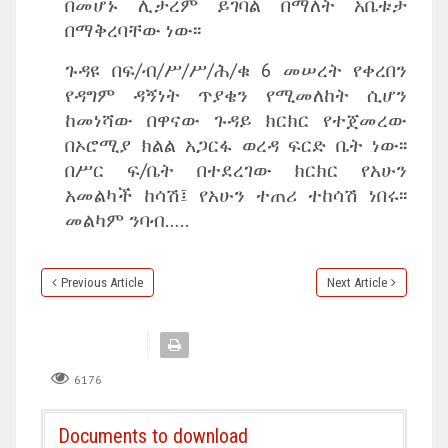
በመሆኑ ሊታረም ይገባል በማለት አቤቱታ
በማቅረባቸው ነው፡፡
ጉዳዩ በፍ/ብ/ሥ/ሥ/ሕ/ቁ 6 መሠረት የቀረበን
የዳግም ዳኝነት ጥያቄን የሚመለከት ሲሆን
ከመነሻው በዋናው ጉዳይ ክርክር የተጀመረው
በኦሮሚያ ክልል አጋርፋ ወረዳ ፍርድ ቤት ነው፡፡
በሥር ፍ/ቤት በተደረገው ክርክር የአሁን
አመልካች ከሳሽ፤ የአሁን ተጠሪ ተከሳሽ ነበሩ፡፡
መልካም ንባብ…..
Previous Article
Next Article
6176
Documents to download