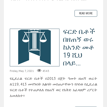
READ MORE
ፍርድ ቤቶች
በዘጠኝ ወሩ
ከአንድ መቶ
19 ሺህ
በላይ...
Friday, May 7, 2021
4543
የፌደራል ፍርድ ቤቶች በ2013 በጀት ዓመት ዘጠኝ ወራት
ለ119, 413 መዛግብት እልባት መስጠታቸውን የሶስቱ የፌዴራል
ፍርድ ቤቶች የተጠቃለለ የዘጠኝ ወር የእቅድ አፈጻጸም ሪፖርት
አመለከተ፡፡