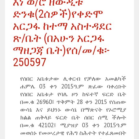
እነ ወ/ሮ ዘውዲቱ
ድንቁ(2ሰዎች)የቀድሞ
አርጋፋ ከተማ አስተዳደር
ጽ/ቤት (በአሁን አርጋፋ
ማዘጋጃ ቤት)የሰ/መ/ቁ፡-
250597
የሰበር አቤቱታው ሊቀርብ የቻለው አመልካች
ሐምሌ 03 ቀን 2015ዓ.ም ጽፈው ባቀረቡት
የሰበር አቤቱታ የባሌ ዞን ከፍተኛ ፍርድ ቤት
በመ.ቁ 26960፤ ጥቅምት 28 ቀን 2015 የሰጠው
ውሳኔ እና ይህንኑ ውሳኔ በማጽናት የኦሮሚያ
ክልል ጠቅላይ ፍርድ ቤት ሰበር ሰሚ ችሎት
በመ.ቁ 42102፤ ሚያዝያ 03 ቀን 2015ዓ.ም
መወሰኑ የመሠረታዊ የሕግ ስሕተት የተፈጸመበት