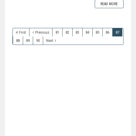
READ MORE
First
Previous
81
82
83
84
85
86
87
88
89
90
Next