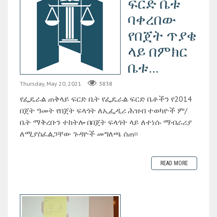
ፍርድ ቤቱ
ባቀረበው
የበጀት ጥያቄ
ላይ በምክር
ቤቱ...
Thursday, May 20, 2021
3838
የፌዴራል ጠቅላይ ፍርድ ቤት የፌዴራል ፍርድ ቤቶችን የ2014
በጀት ዓመት የበጀት ፍላጎት ለኢፌዲሪ ሕዝብ ተወካዮች ም/
ቤት ማቅረቡን ተከትሎ በበጀት ፍላጎት ላይ ለተነሱ ማብራሪያ
ለሚያስፈልጋቸው ጉዳዮች መግለጫ ሰጠ፡፡
READ MORE