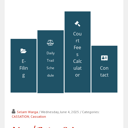
Cou
rt
Fee
Daily
s
E-
Trail
Calc
Filin
ulat
Con
Sche
g
or
tact
dule
Selam Warga
/ Wednesday, June 4, 2025
/ Categories:
CASSATION
,
Cassation