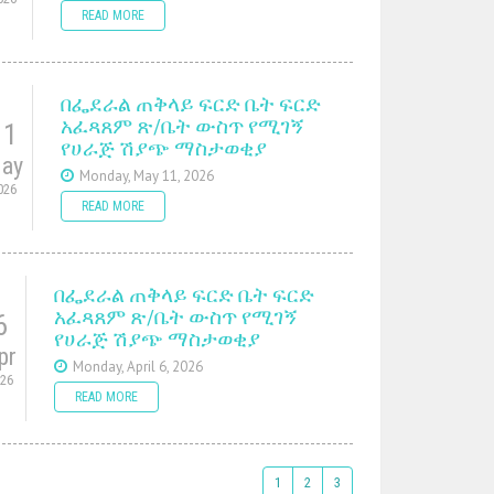
READ MORE
በፌደራል ጠቅላይ ፍርድ ቤት ፍርድ
አፈጻጸም ጽ/ቤት ውስጥ የሚገኝ
11
የሀራጅ ሽያጭ ማስታወቂያ
ay
Monday, May 11, 2026
026
READ MORE
በፌደራል ጠቅላይ ፍርድ ቤት ፍርድ
አፈጻጸም ጽ/ቤት ውስጥ የሚገኝ
6
የሀራጅ ሽያጭ ማስታወቂያ
pr
Monday, April 6, 2026
026
READ MORE
1
2
3