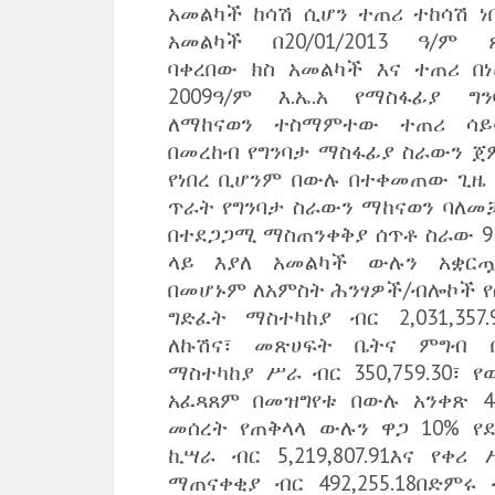
አመልካች ከሳሽ ሲሆን ተጠሪ ተከሳሽ ነበር
አመልካች በ20/01/2013 ዓ/ም 
ባቀረበው ክስ አመልካች እና ተጠሪ በነ
2009ዓ/ም እ.ኤ.አ የማስፋፊያ ግን
ለማከናወን ተስማምተው ተጠሪ ሳይ
በመረከብ የግንባታ ማስፋፊያ ስራውን ጀ
የነበረ ቢሆንም በውሉ በተቀመጠው ጊዜ 
ጥራት የግንባታ ስራውን ማከናወን ባለመ
በተደጋጋሚ ማስጠንቀቅያ ሰጥቶ ስራው 9
ላይ እያለ አመልካች ውሉን አቋርጧል
በመሆኑም ለአምስት ሕንፃዎች/ብሎኮች የ
ግድፈት ማስተካከያ ብር 2,031,357.9
ለኩሽና፣ መጽሀፍት ቤትና ምግብ 
ማስተካከያ ሥራ ብር 350,759.30፣ የ
አፈጻጸም በመዝግየቱ በውሉ አንቀጽ 49
መሰረት የጠቅላላ ውሉን ዋጋ 10% የደ
ኪሣራ ብር 5,219,807.91እና የቀሪ 
ማጠናቀቂያ ብር 492,255.18በድምሩ 