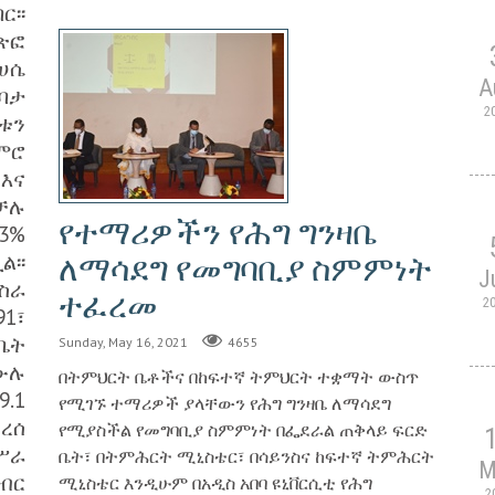
፡፡
ጽፎ
ሀሴ
A
ባታ
2
ቱን
ምሮ
እና
ቻሉ
የተማሪዎችን የሕግ ግንዛቤ
3%
፡፡
ለማሳደግ የመግባቢያ ስምምነት
J
ስራ
ተፈረመ
2
1፣
ቤት
Sunday, May 16, 2021
4655
ውሉ
በትምህርት ቤቶችና በከፍተኛ ትምህርት ተቋማት ውስጥ
.1
የሚገኙ ተማሪዎች ያላቸውን የሕግ ግንዛቤ ለማሳደግ
ረሰ
የሚያስችል የመግባቢያ ስምምነት በፌደራል ጠቅላይ ፍርድ
ሥራ
ቤት፣ በትምሕርት ሚኒስቴር፣ በሳይንስና ከፍተኛ ትምሕርት
M
ብር
ሚኒስቴር እንዲሁም በአዲስ አበባ ዩኒቨርሲቲ የሕግ
2