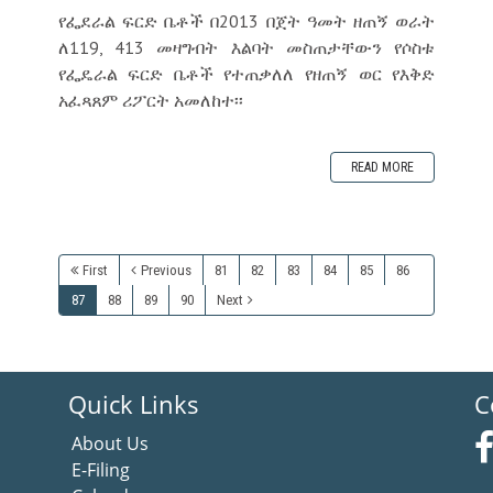
የፌደራል ፍርድ ቤቶች በ2013 በጀት ዓመት ዘጠኝ ወራት
ለ119, 413 መዛግብት እልባት መስጠታቸውን የሶስቱ
የፌዴራል ፍርድ ቤቶች የተጠቃለለ የዘጠኝ ወር የእቅድ
አፈጻጸም ሪፖርት አመለከተ፡፡
READ MORE
First
Previous
81
82
83
84
85
86
87
88
89
90
Next
Quick Links
C
About Us
E-Filing