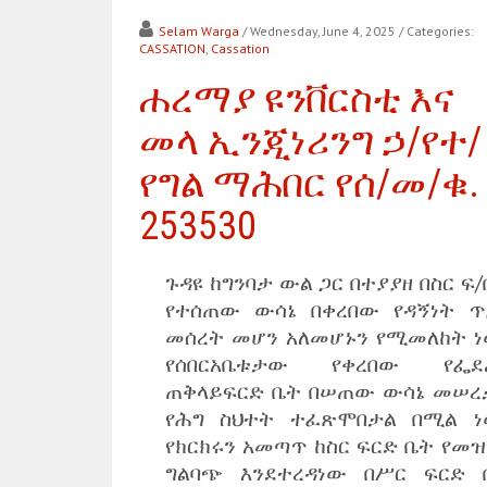
Selam Warga
/ Wednesday, June 4, 2025
/ Categories:
CASSATION
,
Cassation
ሐረማያ ዩንቨርስቲ እና
መላ ኢንጂነሪንግ ኃ/የተ/
የግል ማሕበር የሰ/መ/ቁ.
253530
ጉዳዩ ከግንባታ ውል ጋር በተያያዘ በስር ፍ
የተሰጠው ውሳኔ በቀረበው የዳኝነት ጥ
መሰረት መሆን አለመሆኑን የሚመለከት ነው
የሰበርአቤቱታው የቀረበው የፌደ
ጠቅላይፍርድ ቤት በሠጠው ውሳኔ መሠረ
የሕግ ስህተት ተፈጽሞበታል በሚል ነው
የክርክሩን አመጣጥ ከስር ፍርድ ቤት የመዝ
ግልባጭ እንደተረዳነው በሥር ፍርድ 