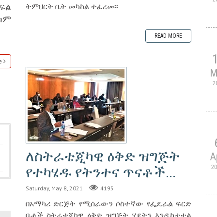
ፍል
ትምህርት ቤት መካከል ተፈረመ፡፡
ካም
READ MORE
e
M
2
ለስትራቴጂካዊ ዕቅድ ዝግጅት
A
2
የተካሄዱ የትንተና ጥናቶች...
Saturday, May 8, 2021
4195
በአማካሪ ድርጅት የሚሰራውን ሶስተኛው የፌዴራል ፍርድ
ቤቶች ስትራቴጂካዊ ዕቅድ ዝግጅት ሂደትን እንዲከታተል