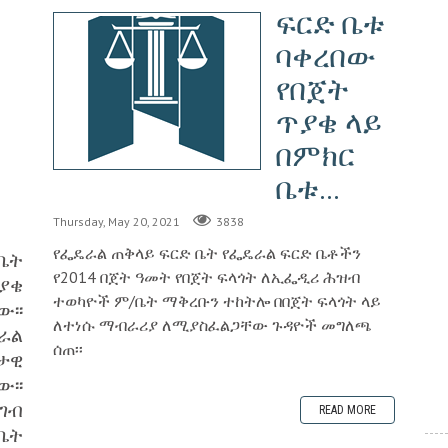
ፍርድ ቤቱ
ባቀረበው
የበጀት
ጥያቄ ላይ
በምክር
ቤቱ...
Thursday, May 20, 2021
3838
የፌዴራል ጠቅላይ ፍርድ ቤት የፌዴራል ፍርድ ቤቶችን
/ቤት
የ2014 በጀት ዓመት የበጀት ፍላጎት ለኢፌዲሪ ሕዝብ
ያቄ
ተወካዮች ም/ቤት ማቅረቡን ተከትሎ በበጀት ፍላጎት ላይ
፡፡
ለተነሱ ማብራሪያ ለሚያስፈልጋቸው ጉዳዮች መግለጫ
ራል
ሰጠ፡፡
ታዊ
፡፡
ገብ
READ MORE
ቤት