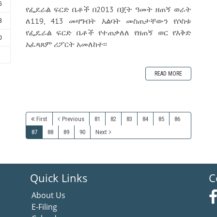
6
የፌደራል ፍርድ ቤቶች በ2013 በጀት ዓመት ዘጠኝ ወራት
ለ119, 413 መዛግብት እልባት መስጠታቸውን የሶስቱ
3
የፌዴራል ፍርድ ቤቶች የተጠቃለለ የዘጠኝ ወር የእቅድ
0
አፈጻጸም ሪፖርት አመለከተ፡፡
6
READ MORE
First
Previous
81
82
83
84
85
86
87
88
89
90
Next
Quick Links
C
About Us
E-Filing