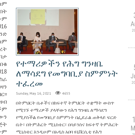
ካም
በት
ውም
A
016
2
ንድ
ካም
ረት
ንባታ
የተማሪዎችን የሕግ ግንዛቤ
 ብቁ
018
ለማሳደግ የመግባቢያ ስምምነት
J
ስራ
ተፈረመ
2
ዛን
ር፡፡
Sunday, May 16, 2021
4655
ዘብ
በትምህርት ቤቶችና በከፍተኛ ትምህርት ተቋማት ውስጥ
ችም
የሚገኙ ተማሪዎች ያላቸውን የሕግ ግንዛቤ ለማሳደግ
ውን
የሚያስችል የመግባቢያ ስምምነት በፌደራል ጠቅላይ ፍርድ
ጅት
ቤት፣ በትምሕርት ሚኒስቴር፣ በሳይንስና ከፍተኛ ትምሕርት
M
ትም
ሚኒስቴር እንዲሁም በአዲስ አበባ ዩኒቨርሲቲ የሕግ
2