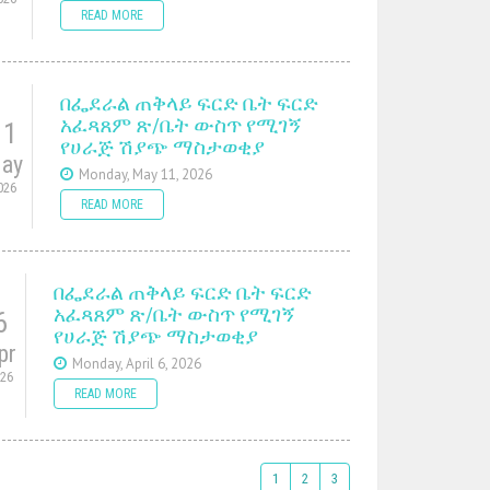
READ MORE
በፌደራል ጠቅላይ ፍርድ ቤት ፍርድ
አፈጻጸም ጽ/ቤት ውስጥ የሚገኝ
11
የሀራጅ ሽያጭ ማስታወቂያ
ay
Monday, May 11, 2026
026
READ MORE
በፌደራል ጠቅላይ ፍርድ ቤት ፍርድ
አፈጻጸም ጽ/ቤት ውስጥ የሚገኝ
6
የሀራጅ ሽያጭ ማስታወቂያ
pr
Monday, April 6, 2026
026
READ MORE
1
2
3