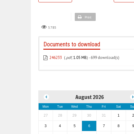
Print
5785
Documents to download
246233
(
.pdf,
1.05 MB
) - 699 download(s)
August 2026
Mon
Tue
Wed
Thu
Fri
Sat
Su
27
28
29
30
31
1
3
4
5
6
7
8