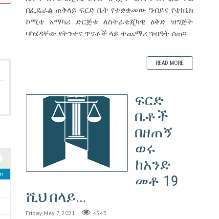
በፌዴራል ጠቅላይ ፍርድ ቤት የተቋቋመው ዓብይና የቴክኒክ
ኮሚቴ አማካሪ ድርጅቱ ለስትራቴጂካዊ ዕቅድ ዝግጅት
ባካሄዳቸው የትንተና ጥናቶች ላይ ተጨማሪ ግብዓት ሰጠ፡፡
READ MORE
ፍርድ
ቤቶች
በዘጠኝ
ወሩ
ከአንድ
n
መቶ 19
2
ሺህ በላይ...
9
Friday, May 7, 2021
4543