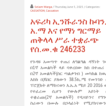
Selam Warga
/ Thursday, June 5, 2025
/ Categories:
CASSATION
,
Cassation
አፍሪካ ኢንሹራንስ ኩባን
አ.ማ እና የማነ ግርማይ
ጠቅላላ ሥራ ተቋራጭ
የሰ.መ.ቁ 246233
የጉዳዩ አመጣጥ ተጠሪ ለግልግል ዳኝነት ጉ
በ1ኛ አመልካች ላይ ባቀረበው ክስ በተጠሪ 
በ2ኛ አመልካች(ስር ጣልቃገብ ) መካከል ከወ
እስከ በጆበር ያለውን 38.5ኪ.ሜ የመንገድ 
ፐሮጀክት ለማከናወን እ.ኤ.አ ሜይ 20 2016
የተፈረመ ሲሆን የውሉም አይነት 
ተቋራጩ(2ኛ አመልካች) የዲዛይንና የግን
ስራውን በሙሉ በኃላፊነት የሚያከናውን