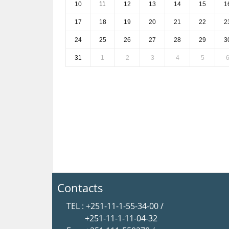
10
11
12
13
14
15
1
17
18
19
20
21
22
2
24
25
26
27
28
29
3
31
1
2
3
4
5
Contacts
TEL : +251-11-1-55-34-00 /
+251-11-1-11-04-32