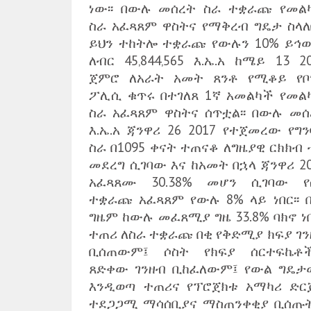
ነው፡፡ በውሉ መሰረት ስራ ተቋራጩ የመል
ስራ አፈጻጸም ዋስትና የማቅረብ ግዴታ ስላለ
ይህን ተከትሎ ተቋራጩ የውሉን 10% ይኅ
ለብር 45‚844‚565 እ.ኤ.አ ከሜይ 13 2
ጀምሮ ለአራት አመት ጸንቶ የሚቆይ የቦ
ፖሊሲ ቁጥሩ በተገለጸ 1ኛ አመልካች የመል
ስራ አፈጻጸም ዋስትና ሰጥቷል፡፡ በውሉ መሰ
እ.ኤ.አ ጃንዋሪ 26 2017 የተጀመረው የግ
ስራ በ1095 ቀናት ተጠናቆ ለግዜያዊ ርክክብ
መደረግ ሲገባው እና ከአመት በኋላ ጃንዋሪ 2
አፈጻጸሙ 30.38% መሆን ሲገባው የ
ተቋራጩ አፈጻጸም የውሉ 8% ላይ ነበር፡፡ በ
ግዜም ከውሉ መፈጸሚያ ግዜ 33.8% ባክኖ ነበ
ተጠሪ ለስራ ተቋራጩ በቂ የቅድሚያ ክፍያ ገን
ቢሰጠውም፤ ሶስት የክፍያ ሰርተፍኬቶ
ጸድቀው ገንዘብ ቢከፈለውም፤ የውል ግዴታ
እንዲወጣ ተጠሪና የፕሮጀክቱ አማካሪ ድር
ተደጋጋሚ ማሳሰቢያና ማስጠንቀቂያ ቢሰጡ