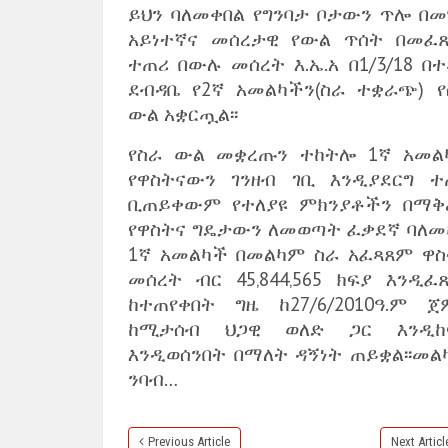
ይህን ባለመቀበል የግንባታ ቦታውን ጥሎ በመ
አይነተኛና መሰረታዊ የውል ጥሰት በመፈ
ተጠሪ በውሉ መሰረት እ.ኤ.አ በ1/3/18 በ
ደብዳቤ የ2ኛ አመልካችን(ስራ ተቋራጭ) የ
ውል አቋርጧል፡፡
የስራ ውል መቋረጡን ተከትሎ 1ኛ አመል
የዋስትናውን ገንዘብ ገቢ እንዲያደርግ ተ
ቢጠይቀውም የተለያዩ ምክንያቶችን በማቅ
የዋስትና ግዴታውን ለመወጣት ፈቃደኛ ባለመ
1ኛ አመልካች በመልካም ስራ አፈጻጸም ዋስ
መሰረት ብር 45‚844‚565 ክፍያ እንዲፈ
ከተጠየቀበት ግዜ ከ27/6/2010ዓ.ም ጀ
ከሚታሰብ ህጋዊ ወለድ ጋር እንዲከ
እንዲወሰንበት በማለት ዳኝነት ጠይቋል፡፡መል
ንባብ…
Previous Article
Next Articl