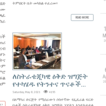
ሄድ
ትምህርት ቤት መካከል ተፈረመ፡፡
ጸሙ
ተጻፈ
READ MORE
ስራ
M
ካች
2
ጠሪ
ረብ
ሆኑ
ትና
ጽም
ምሮ
ለስትራቴጂካዊ ዕቅድ ዝግጅት
A
ፍል
2
የተካሄዱ የትንተና ጥናቶች...
ካም
Saturday, May 8, 2021
4195
በአማካሪ ድርጅት የሚሰራውን ሶስተኛው የፌዴራል ፍርድ
ቤቶች ስትራቴጂካዊ ዕቅድ ዝግጅት ሂደትን እንዲከታተል
e