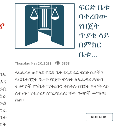
ፍርድ ቤቱ
ባቀረበው
ያ
የበጀት
ጥያቄ ላይ
በምክር
ቤቱ...
Thursday, May 20, 2021
3838
የፌዴራል ጠቅላይ ፍርድ ቤት የፌዴራል ፍርድ ቤቶችን
ባኤ
የ2014 በጀት ዓመት የበጀት ፍላጎት ለኢፌዲሪ ሕዝብ
እና
ተወካዮች ም/ቤት ማቅረቡን ተከትሎ በበጀት ፍላጎት ላይ
ራቤ
ለተነሱ ማብራሪያ ለሚያስፈልጋቸው ጉዳዮች መግለጫ
ስራ
ሰጠ፡፡
 ውል
ስራ
ባታ
READ MORE
በት