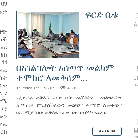
09
ሬታ
ፍርድ ቤቱ
A
ባጭ
2
ካች
ጠሪ
ክስ
44
በአገልግሎት አሰጣጥ መልካም
ረፈ
ተሞክሮ ለመቅሰም...
ቤት
J
በት
2
Thursday, April 29, 2021
4170
ሊያ
የፌዴራል ጠቅላይ ፍርድ ቤት የሬጂስትራር አገልግሎትን
ድሜ
ለማሻሻል የሚያስችለውን መልካም ተሞክሮ ለመቅሰም
ንን
በኦሮሚያ ክልል ጠቅላይ ፍርድ ቤት ጉብኝት አደረገ፡፡
ውን
ለፈ
M
ርስ
READ MORE
2