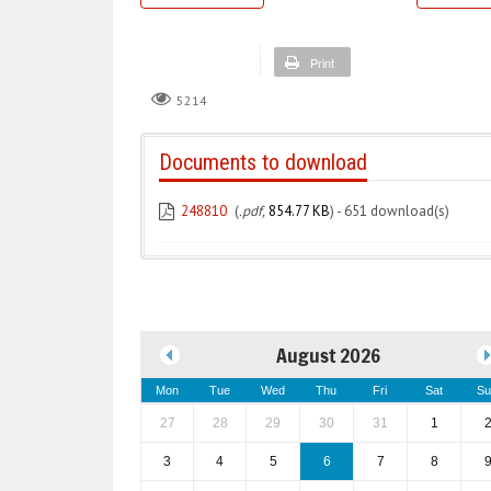
Print
5214
Documents to download
248810
(
.pdf,
854.77 KB
) - 651 download(s)
August 2026
Mon
Tue
Wed
Thu
Fri
Sat
Su
27
28
29
30
31
1
3
4
5
6
7
8