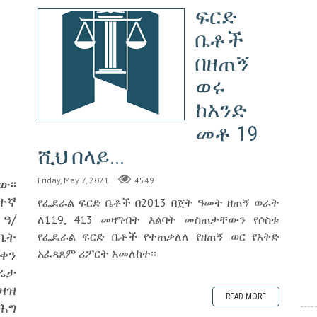
ፍርድ
ቤቶች
በዘጠኝ
ወሩ
ከአንድ
መቶ 19
0
ሺህ በላይ...
፡፡
Friday, May 7, 2021
4549
ተኛ
የፌደራል ፍርድ ቤቶች በ2013 በጀት ዓመት ዘጠኝ ወራት
 ዓ/
ለ119, 413 መዛግብት እልባት መስጠታቸውን የሶስቱ
ቤት
የፌዴራል ፍርድ ቤቶች የተጠቃለለ የዘጠኝ ወር የእቅድ
ቀን
አፈጻጸም ሪፖርት አመለከተ፡፡
ሬታ
ዛዝ
READ MORE
ሕግ