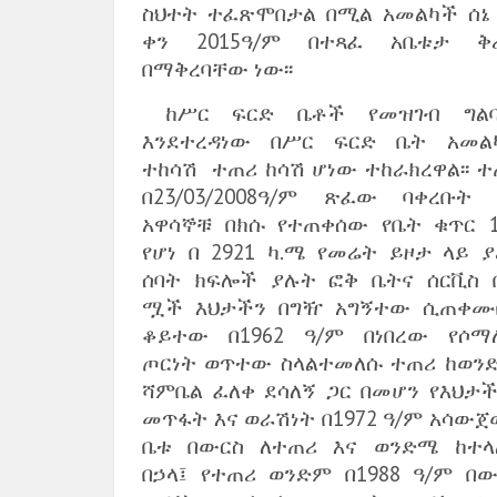
ስህተት ተፈጽሞበታል በሚል አመልካች ሰኔ 
ቀን 2015ዓ/ም በተጻፈ አቤቱታ ቅ
በማቅረባቸው ነው፡፡
ከሥር ፍርድ ቤቶች የመዝገብ ግል
እንደተረዳነው በሥር ፍርድ ቤት አመል
ተከሳሽ ተጠሪ ከሳሽ ሆነው ተከራክረዋል፡፡ ተ
በ23/03/2008ዓ/ም ጽፈው ባቀረቡት 
አዋሳኞቹ በክሱ የተጠቀሰው የቤት ቁጥር 1
የሆነ በ 2921 ካ.ሜ የመሬት ይዞታ ላይ ያ
ሰባት ክፍሎች ያሉት ፎቅ ቤትና ሰርቪስ 
ሟች እህታችን በግዥ አግኝተው ሲጠቀሙ
ቆይተው በ1962 ዓ/ም በነበረው የሶማ
ጦርነት ወጥተው ስላልተመለሱ ተጠሪ ከወን
ሻምቤል ፈለቀ ደሳለኝ ጋር በመሆን የእህታች
መጥፋት እና ወራሽነት በ1972 ዓ/ም አሳውጀ
ቤቱ በውርስ ለተጠሪ እና ወንድሜ ከተላ
በኃላ፤ የተጠሪ ወንድም በ1988 ዓ/ም በው