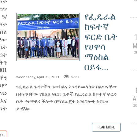
ጦታ
ስጥ
የፌዴራል
 ዓ/
ዞታ
ከፍተኛ
ብዬ
ፍርድ ቤት
ቸው
የሀዋሳ
M
ቤት
2
ብት
ማዕከል
ትን
በይፋ...
01
ችን
Wednesday, April 28, 2021
6723
ንም
የፌዴራል ጉዳዮችን በውክልና እንዳይመለከቱ ስልጣናቸው
ገድ
በተነሳባቸው የክልል ፍርድ ቤቶች የፌዴራል ከፍተኛ ፍርድ
A
እና
ቤት ተዘዋዋሪ ችሎት በማደራጀት አገልግሎት እየሰጠ
2
ነት
ይገኛል፡፡
READ MORE
e