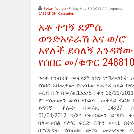
Selam Warga
/ Friday, May 30, 2025
/ Categories:
CASSATION
,
Cassation
አቶ ተገኝ ደምሴ
ወንድአፍራሽ እና ወ/ሮ
አየለች ደሳለኝ እንዳሻው
የሰበር መ/ቁጥር 24881
ጉዳዩ የንብረት መፋለም ክስን የሚመለከት ነው
የሰበር አቤቱታው የቀረበው የሐረሪ ክልል ከፍ
ፍርድ ቤት በመ/ቁ.13375 በቀን 18/11/2011
ም የሰጠውን ውሳኔ የክልሉ ጠቅላይ ፍርድ 
ይግባኝ ችሎት በመ/ቁ. 04927 በ
01/04/2012 ዓ/ም የቀረበውን ይግባኝ ቅ
ባለመቀበል የሥር ፍርድ ቤትን ውሳኔ በትዕ
በማጽናት የሰጠው ውሳኔ መሠረታዊ የ