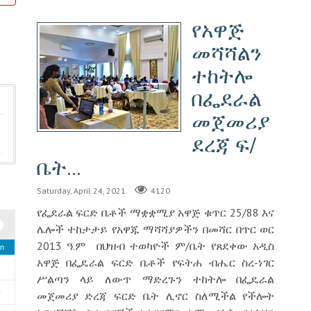
የአዋጅ
መሻሻልን
ተከትሎ
በፌደራል
መጀመሪያ
ደረጃ ፍ/
ቤት...
Saturday, April 24, 2021
4120
የፌደራል ፍርድ ቤቶች ማቋቋሚያ አዋጅ ቁጥር 25/88 እና
ሌሎች ተከታታይ የአዋጁ ማሻሻያዎችን በመሻር በጥር ወር
2013 ዓ.ም በህዝብ ተወካዮች ም/ቤት የጸደቀው አዲስ
n
አዋጅ በፌዴራል ፍርድ ቤቶች የፍትሐ ብሔር ስረ-ነገር
2
ሥልጣን ላይ ለውጥ ማድረጉን ተከትሎ በፌዴራል
9
መጀመሪያ ድረጃ ፍርድ ቤት ሊኖር ስለሚችል የችሎት