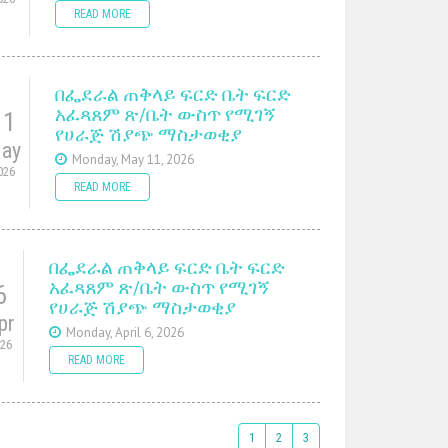
READ MORE
በፌደራል ጠቅላይ ፍርድ ቤት ፍርድ
አፈጻጸም ጽ/ቤት ውስጥ የሚገኝ
11
የሀራጅ ሽያጭ ማስታወቂያ
ay
Monday, May 11, 2026
026
READ MORE
በፌደራል ጠቅላይ ፍርድ ቤት ፍርድ
አፈጻጸም ጽ/ቤት ውስጥ የሚገኝ
6
የሀራጅ ሽያጭ ማስታወቂያ
pr
Monday, April 6, 2026
026
READ MORE
1
2
3