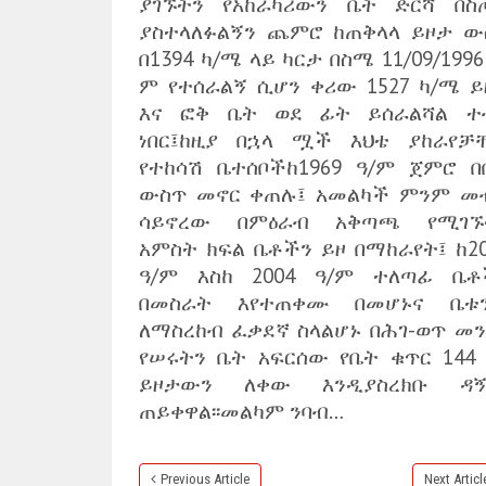
ያገኙትን የአከራካሪውን ቤት ድርሻ በስ
ያስተላለፉልኝን ጨምሮ ከጠቅላላ ይዞታ ው
በ1394 ካ/ሜ ላይ ካርታ በስሜ 11/09/1996
ም የተሰራልኝ ሲሆን ቀሪው 1527 ካ/ሜ ይ
እና ፎቅ ቤት ወደ ፊት ይሰራልሻል ተ
ነበር፤ከዚያ በኋላ ሟች እህቴ ያከራየቻ
የተከሳሽ ቤተሰቦችከ1969 ዓ/ም ጀምሮ በ
ውስጥ መኖር ቀጠሉ፤ አመልካች ምንም መ
ሳይኖረው በምዕራብ አቅጣጫ የሚገኙ
አምስት ክፍል ቤቶችን ይዞ በማከራየት፤ ከ20
ዓ/ም እስከ 2004 ዓ/ም ተለጣፊ ቤቶ
በመስራት እየተጠቀሙ በመሆኑና ቤቱ
ለማስረከብ ፈቃደኛ ስላልሆኑ በሕገ-ወጥ መን
የሠሩትን ቤት አፍርሰው የቤት ቁጥር 144 
ይዞታውን ለቀው እንዲያስረክቡ ዳኝ
ጠይቀዋል፡፡መልካም ንባብ…
Previous Article
Next Articl