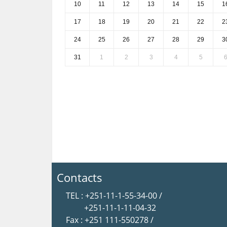
10
11
12
13
14
15
1
17
18
19
20
21
22
2
24
25
26
27
28
29
3
31
1
2
3
4
5
Contacts
TEL : +251-11-1-55-34-00 /
+251-11-1-11-04-32
Fax : +251 111-550278 /