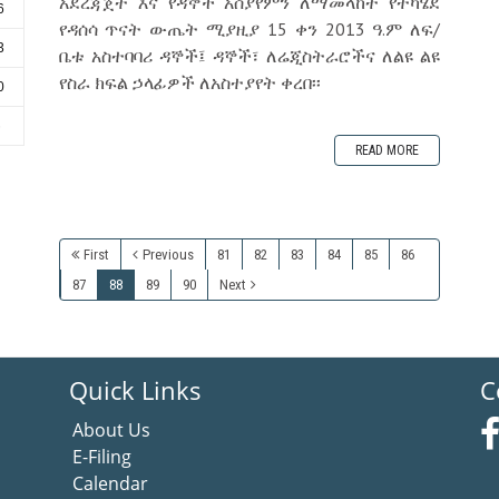
አደረጃጀት እና የዳኞች አሰያየምን ለማመላከት የተካሄደ
6
የዳሰሳ ጥናት ውጤት ሚያዚያ 15 ቀን 2013 ዓ.ም ለፍ/
3
ቤቱ አስተባባሪ ዳኞች፤ ዳኞች፣ ለሬጂስትራሮችና ለልዩ ልዩ
የስራ ክፍል ኃላፊዎች ለአስተያየት ቀረበ፡፡
0
6
READ MORE
First
Previous
81
82
83
84
85
86
87
88
89
90
Next
Quick Links
C
About Us
E-Filing
Calendar