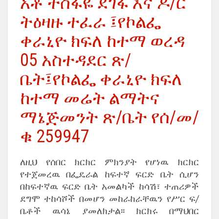
አቶ ተስፋዬ ደገፋ እና ዶ/ር
ትዕዛዙ ተፈራ ፤የኮልፌ
ቀራኒዮ ክፍለ ከተማ ወረዳ
05 አስተዳደር ጽ/
ቤት፤የኮልፌ ቀራኒዮ ክፍለ
ከተማ መሬት ልማትና
ማኔጅመንት ጽ/ቤት የሰ/መ/
ቁ 259947
ለዚህ የሰበር ክርክር ምክንያት የሆነዉ ክርክር
የተጀመረዉ በፌዴራል ከፍተኛ ፍርድ ቤት ሲሆን
በከፍተኛዉ ፍርድ ቤት አመልካች ከሳሽ፣ ተጠሪዎች
ደግሞ ተከሳሾች በመሆን መከራከራቸዉን የሥር ፍ/
ቤቶች ዉሳኔ ያመለክታል፡፡ ክርክሩ በማህበር