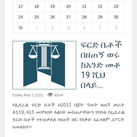
17
18
19
20
21
22
23
24
25
26
27
28
29
30
31
1
2
3
4
5
6
ፍርድ ቤቶች
በዘጠኝ ወሩ
ከአንድ መቶ
19 ሺህ
በላይ...
Friday, May 7, 2021
4564
የፌደራል ፍርድ ቤቶች በ2013 በጀት ዓመት ዘጠኝ ወራት
ለ119, 413 መዛግብት እልባት መስጠታቸውን የሶስቱ የፌዴራል
ፍርድ ቤቶች የተጠቃለለ የዘጠኝ ወር የእቅድ አፈጻጸም ሪፖርት
አመለከተ፡፡