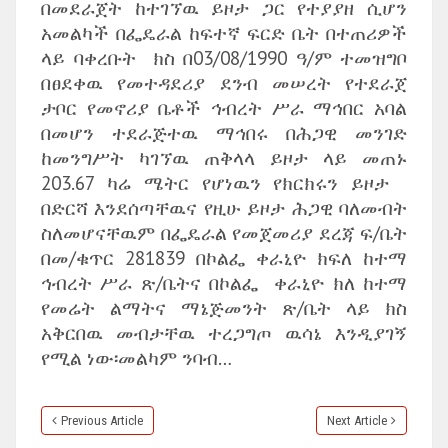
በመደራጀት ከተገኘዉ ይዞታ ጋር የተያያዘ ሲሆን
አመልካች በፌዴራል ከፍተኛ ፍርድ ቤት በተጠሪዎች
ላይ ባቀረቡት ክስ በ03/08/1990 ዓ/ም ተመዝግቦ
በፀደቀዉ የመተዳደሪያ ደንብ መሠረት የተደራጀ
ታቦር የመኖሪያ ቤቶች ኅብረት ሥራ ማኅበር አባል
በመሆን ተደራጅተዉ ማኅበሩ በሕጋዊ መንገድ
ከመንግሥት ካገኘዉ ጠቅላላ ይዞታ ላይ መጠኑ
203.67 ካሬ ሜትር የሆነዉን የክርክሩን ይዞታ
በድርሻ እንደሰጣቸዉና የዚሁ ይዞታ ሕጋዊ ባለመብት
ስለመሆናቸዉም በፌዴራል የመጀመሪያ ደረጃ ፍ/ቤት
በመ/ቁጥር 281839 በኮልፌ ቀራኒዮ ክፍለ ከተማ
ኅብረት ሥራ ጽ/ቤትና በኮልፌ ቀራኒዮ ክለ ከተማ
የመሬት ልማትና ማኔጅመንት ጽ/ቤት ላይ ክስ
አቅርበዉ መብታቸዉ ተረጋግጦ ዉሳኔ እንዲያገኝ
የሚል ነው፡መልካም ንባብ…
Previous Article
Next Article