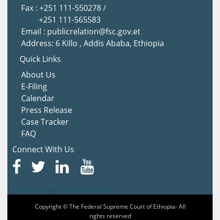
Fax : +251 111-550278 /
+251 111-565583
Email : publicrelation@fsc.gov.et
Address: 6 Killo , Addis Ababa, Ethiopia
Quick Links
About Us
E-Filing
Calendar
Press Release
Case Tracker
FAQ
Connect With Us
Terms Of Use
|
Privacy Statement
Copyright © The Federal Supreme Court of Ethiopia- All
rights reserved