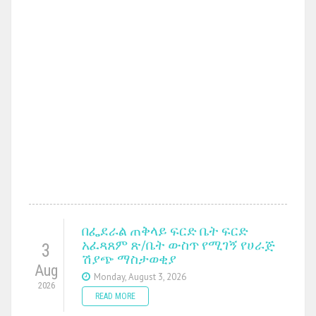
በፌደራል ጠቅላይ ፍርድ ቤት ፍርድ
አፈጻጸም ጽ/ቤት ውስጥ የሚገኝ የሀራጅ
3
ሽያጭ ማስታወቂያ
Aug
Monday, August 3, 2026
2026
READ MORE