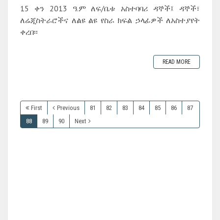
15 ቀን 2013 ዓ.ም ለፍ/ቤቱ አስተባባሪ ዳኞች፤ ዳኞች፣
ለሬጂስትራሮችና ለልዩ ልዩ የስራ ክፍል ኃላፊዎች ለአስተያየት
ቀረበ፡፡
READ MORE
First
Previous
81
82
83
84
85
86
87
88
89
90
Next