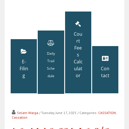
Cou
rt
Fee
Daily
s
E-
Trail
Calc
Filin
ulat
Con
Sche
g
or
tact
dule
Selam Warga
/ Tuesday, June 17, 2025
/ Categories:
CASSATION
,
Cassation