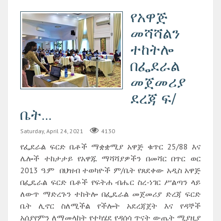
የአዋጅ
መሻሻልን
ተከትሎ
በፌደራል
መጀመሪያ
ደረጃ ፍ/
ቤት...
Saturday, April 24, 2021
4130
የፌደራል ፍርድ ቤቶች ማቋቋሚያ አዋጅ ቁጥር 25/88 እና
ሌሎች ተከታታይ የአዋጁ ማሻሻያዎችን በመሻር በጥር ወር
2013 ዓ.ም በህዝብ ተወካዮች ም/ቤት የጸደቀው አዲስ አዋጅ
በፌዴራል ፍርድ ቤቶች የፍትሐ ብሔር ስረ-ነገር ሥልጣን ላይ
ለውጥ ማድረጉን ተከትሎ በፌዴራል መጀመሪያ ድረጃ ፍርድ
ቤት ሊኖር ስለሚችል የችሎት አደረጃጀት እና የዳኞች
አሰያየምን ለማመላከት የተካሄደ የዳሰሳ ጥናት ውጤት ሚያዚያ