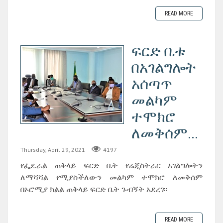
READ MORE
ፍርድ ቤቱ
በአገልግሎት
አሰጣጥ
መልካም
ተሞክሮ
ለመቅሰም...
Thursday, April 29, 2021
4197
የፌዴራል ጠቅላይ ፍርድ ቤት የሬጂስትራር አገልግሎትን
ለማሻሻል የሚያስችለውን መልካም ተሞክሮ ለመቅሰም
በኦሮሚያ ክልል ጠቅላይ ፍርድ ቤት ጉብኝት አደረገ፡፡
READ MORE