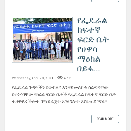
የፌዴራል
ከፍተኛ
ፍርድ ቤት
የሀዋሳ
ማዕከል
በይፋ...
Wednesday, April 28, 2021
6731
የፌዴራል ጉዳዮችን በውክልና እንዳይመለከቱ ስልጣናቸው
በተነሳባቸው የክልል ፍርድ ቤቶች የፌዴራል ከፍተኛ ፍርድ ቤት
ተዘዋዋሪ ችሎት በማደራጀት አገልግሎት እየሰጠ ይገኛል፡፡
READ MORE