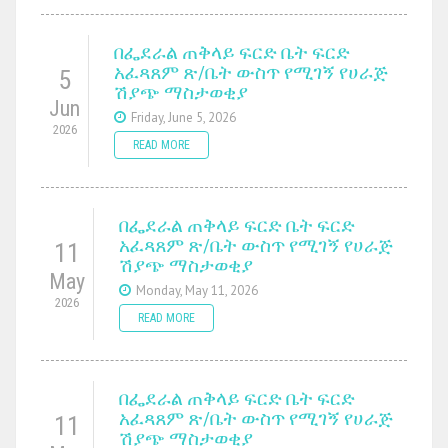
በፌደራል ጠቅላይ ፍርድ ቤት ፍርድ
አፈጻጸም ጽ/ቤት ውስጥ የሚገኝ የሀራጅ
5
ሽያጭ ማስታወቂያ
Jun
Friday, June 5, 2026
2026
READ MORE
በፌደራል ጠቅላይ ፍርድ ቤት ፍርድ
አፈጻጸም ጽ/ቤት ውስጥ የሚገኝ የሀራጅ
11
ሽያጭ ማስታወቂያ
May
Monday, May 11, 2026
2026
READ MORE
በፌደራል ጠቅላይ ፍርድ ቤት ፍርድ
አፈጻጸም ጽ/ቤት ውስጥ የሚገኝ የሀራጅ
11
ሽያጭ ማስታወቂያ