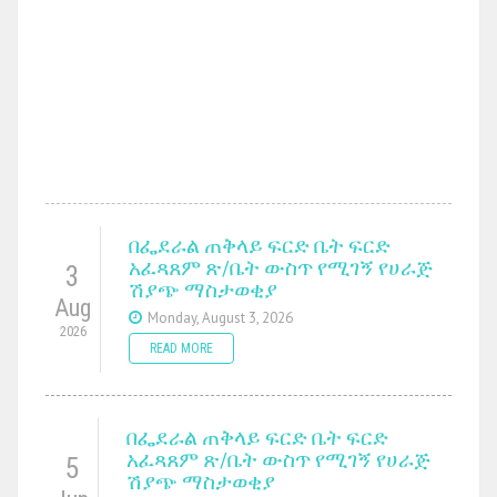
በፌደራል ጠቅላይ ፍርድ ቤት ፍርድ
አፈጻጸም ጽ/ቤት ውስጥ የሚገኝ የሀራጅ
3
ሽያጭ ማስታወቂያ
Aug
Monday, August 3, 2026
2026
READ MORE
በፌደራል ጠቅላይ ፍርድ ቤት ፍርድ
አፈጻጸም ጽ/ቤት ውስጥ የሚገኝ የሀራጅ
5
ሽያጭ ማስታወቂያ