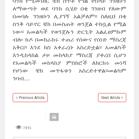
ባንክ የሚመነዘር ቼክ ሰጥቶ የግል ተበዳይ ገንዘቡን
ለማውጣት ወደ ባንክ ሲሄድ በቂ ገንዘብ የለውም
በመባሉ ገንዘቡን ሊያገኝ አልቻለም፡፡ ስለዚህ በቂ
ስንቅ ሳይኖር ቼክ በመስጠት ወንጀል ተከሷል የሚል
ነው፡፡ አመልካች የወንጀሉን ድርጊት አልፈፀምኩም
ብሎ ክዶ በመከራከሩ ተጠሪ የሰውና የሰነድ ማስረጃ
አቅርቦ እንደ ክስ አቀራረቡ አስረድቷል፡፡ አመልካች
እንዲከላከል ታዞ መከላከያ ማስረጃ ያቀረበ ሲሆን
የአመልካች መከላከያ ምስክሮች ለክርክሩ መነሻ
የሆነው ቼክ መጥፋቱን አስረድተዋል፡፡መልካም
ንባብ….
Previous Article
Next Article
7891