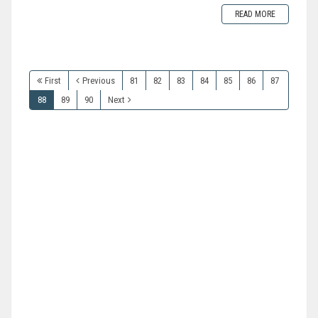
READ MORE
First
Previous
81
82
83
84
85
86
87
88
89
90
Next