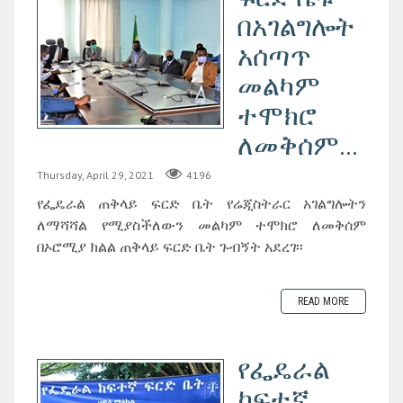
በአገልግሎት
አሰጣጥ
መልካም
ተሞክሮ
ለመቅሰም...
Thursday, April 29, 2021
4196
የፌዴራል ጠቅላይ ፍርድ ቤት የሬጂስትራር አገልግሎትን
ለማሻሻል የሚያስችለውን መልካም ተሞክሮ ለመቅሰም
በኦሮሚያ ክልል ጠቅላይ ፍርድ ቤት ጉብኝት አደረገ፡፡
READ MORE
የፌዴራል
ከፍተኛ