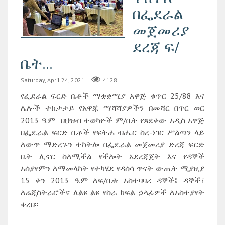
በፌደራል
መጀመሪያ
ደረጃ ፍ/
ቤት...
Saturday, April 24, 2021
4128
የፌደራል ፍርድ ቤቶች ማቋቋሚያ አዋጅ ቁጥር 25/88 እና
ሌሎች ተከታታይ የአዋጁ ማሻሻያዎችን በመሻር በጥር ወር
2013 ዓ.ም በህዝብ ተወካዮች ም/ቤት የጸደቀው አዲስ አዋጅ
በፌዴራል ፍርድ ቤቶች የፍትሐ ብሔር ስረ-ነገር ሥልጣን ላይ
ለውጥ ማድረጉን ተከትሎ በፌዴራል መጀመሪያ ድረጃ ፍርድ
ቤት ሊኖር ስለሚችል የችሎት አደረጃጀት እና የዳኞች
አሰያየምን ለማመላከት የተካሄደ የዳሰሳ ጥናት ውጤት ሚያዚያ
15 ቀን 2013 ዓ.ም ለፍ/ቤቱ አስተባባሪ ዳኞች፤ ዳኞች፣
ለሬጂስትራሮችና ለልዩ ልዩ የስራ ክፍል ኃላፊዎች ለአስተያየት
ቀረበ፡፡