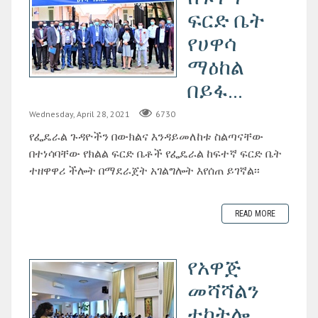
ፍርድ ቤት
የሀዋሳ
ማዕከል
በይፋ...
Wednesday, April 28, 2021
6730
የፌዴራል ጉዳዮችን በውክልና እንዳይመለከቱ ስልጣናቸው
በተነሳባቸው የክልል ፍርድ ቤቶች የፌዴራል ከፍተኛ ፍርድ ቤት
ተዘዋዋሪ ችሎት በማደራጀት አገልግሎት እየሰጠ ይገኛል፡፡
READ MORE
የአዋጅ
መሻሻልን
ተከትሎ