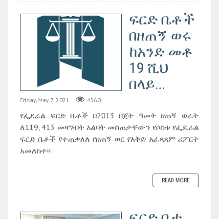
ፍርድ ቤቶች
በዘጠኝ ወሩ
ከአንድ መቶ
19 ሺህ
በላይ...
Friday, May 7, 2021
4560
የፌደራል ፍርድ ቤቶች በ2013 በጀት ዓመት ዘጠኝ ወራት
ለ119, 413 መዛግብት እልባት መስጠታቸውን የሶስቱ የፌዴራል
ፍርድ ቤቶች የተጠቃለለ የዘጠኝ ወር የእቅድ አፈጻጸም ሪፖርት
አመለከተ፡፡
READ MORE
ፍርድ ቤቱ