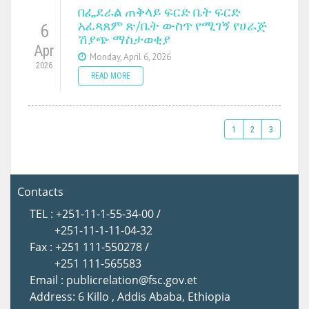
በፌደራል ጠቅላይ ፍርድ ቤት ፍርድ
አፈጻጸም ጽ/ቤት ውስጥ የሚገኝ የሀራጅ
6
ሽያጭ ማስታወቂያ
Apr
Monday, April 6, 2026
2026
READ MORE
1
2
3
Contacts
TEL : +251-11-1-55-34-00 /
+251-11-1-11-04-32
Fax : +251 111-550278 /
+251 111-565583
Email : publicrelation@fsc.gov.et
Address: 6 Killo , Addis Ababa, Ethiopia