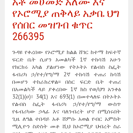
አቶ መሀመድ አለሙ እና
የኦሮሚያ ጠቅላይ አቃቤ ህግ
የሰበር መዝገብ ቁጥር
266395
ጉዳዩ የቀረበው የኦሮሚያ ክልል ሸገር ከተማ ከፍተኛ
ፍርድ ቤት ሲሆን አመልካች 1ኛ ተከሳሽ አሁን
የክርክሩ አካል ያልሆነው የትኦትኦ የልብስ ስፌት
ፋብሪካ ኃ/የተ/የግ/ማ 2ኛ ተከሳሽ ተጠሪ ከሳሽ
በመሆን ተከራክረዋል፡፡ በስር ፍርድ ቤት ተጠሪ
በአመልካች ላይ ያቀረበው 1ኛ ክስ የወ/ህግ አንቀፅ
32(1)(ሀ)፣ 34(1) እና 693(1) በመተላለፍ በትኦትኦ
የልብስ ስፌት ፋብሪካ ኃ/የተ/የግ/ማ ውስጥ
የፋብሪካው ኃላፊ እና ባለንብረት ሆኖ በሚሰሩበት
ጊዜ ለግል ተበዳይ አቶ ሸምሱ አወል የብር አምስት
ሚሊዮን ስድስት መቶ ሺህ ከኦሮሚያ ህብረት ስራ