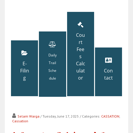
Cou
rt
Fee
Daily
s
E-
Trail
Calc
Filin
ulat
Con
Sche
g
or
tact
dule
Selam Warga
/ Tuesday, June 17, 2025
/ Categories:
CASSATION
,
Cassation