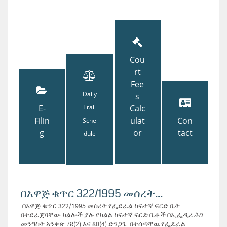
Cou
rt
Fee
Daily
s
E-
Trail
Calc
Filin
ulat
Con
Sche
g
or
tact
dule
በአዋጅ ቁጥር 322/1995 መሰረት...
በአዋጅ ቁጥር 322/1995 መሰረት የፌደራል ከፍተኛ ፍርድ ቤት
በተደራጀባቸው ክልሎች ያሉ የክልል ከፍተኛ ፍርድ ቤቶች በኢፌዲሪ ሕገ
መንግስት አንቀጽ 78(2) እና 80(4) ድንጋጌ በተሰጣቸዉ የፌደራል