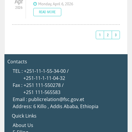
Apr
Monday, April 6, 2026
2026
READ MORE
1
2
3
Contacts
TEL : +251-11-1-55-34-00 /
+251-11-1-11-04-32
Fax : +251 111-550278 /
+251 111-565583
Email : publicrelation@fsc.gov.et
Address: 6 Killo , Addis Ababa, Ethiopia
Quick Links
About Us