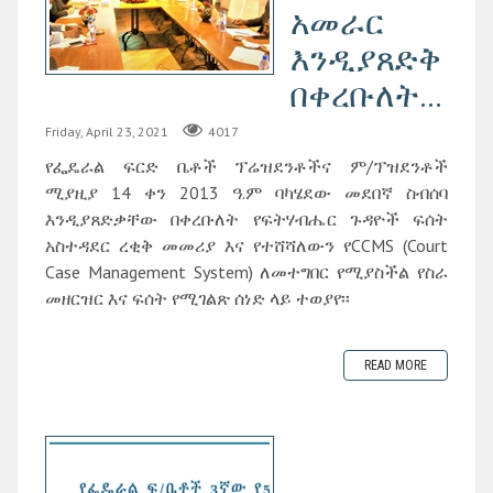
አመራር
እንዲያጸድቅ
በቀረቡለት...
Friday, April 23, 2021
4017
የፌዴራል ፍርድ ቤቶች ፕሬዝደንቶችና ም/ፕዝደንቶች
ሚያዚያ 14 ቀን 2013 ዓ.ም ባካሄደው መደበኛ ስብሰባ
እንዲያጸድቃቸው በቀረቡለት የፍትሃብሔር ጉዳዮች ፍሰት
አስተዳደር ረቂቅ መመሪያ እና የተሸሻለውን የCCMS (Court
Case Management System) ለመተግበር የሚያስችል የስራ
መዘርዝር እና ፍሰት የሚገልጽ ሰነድ ላይ ተወያየ፡፡
READ MORE