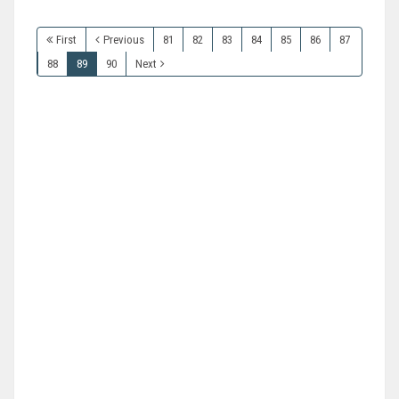
First
Previous
81
82
83
84
85
86
87
88
89
90
Next