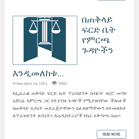
በጠቅላይ
ፍርድ ቤት
የምርጫ
ጉዳዮችን
እንዲመለከቱ...
Friday, April 16, 2021
3881
የፌዴራል ጠቅላይ ፍርድ ቤት ፕሬዝደንት ክብርት ወ/ሮ መዓዛ
አሸናፊ ከምርጫ ጋር የተያያዙ ጉዳዮች የሚታዩባቸው ችሎቶች
በጠቅላይ ፍ/ቤት መደራጀታቸውን አፈጻጸማቸውን በተመለከተ
ለፕሬዝደንት ጽ/ቤትና ለሬዲስትራሮች የስራ አቅጣጫ ሰጡ፡፡
READ MORE