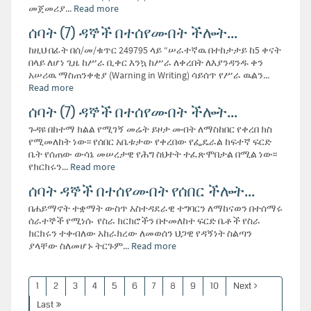
መጀመሪያ...
Read more
ሰባት (7) ዳኞች በተሰየሙበት ችሎት...
ከዚህ በፊት በሰ/መ/ቁጥር 249795 ላይ “ሠራተኛዉ በተከታታይ ከ5 ቀናት
በላይ ለሆነ ጊዜ ከሥራ ቢቀር እንኳ ከሥራ ለቀረበት ለእያንዳንዱ ቀን
አሠሪዉ ማስጠንቀቂያ (Warning in Writing) ሳይሰጥ የሥራ ዉልን...
Read more
ሰባት (7) ዳኞች በተሰየሙበት ችሎት...
ጉዳዩ በከተማ ክልል የሚገኝ መሬት ይዞታ መብት ለማስከበር የቀረበ ክስ
የሚመለከት ነው፡፡ የሰበር አቤቱታው የቀረበው የፌዴራል ከፍተኛ ፍርድ
ቤት የሰጠው ውሳኔ መሠረታዊ የሕግ ስህተት ተፈጽሞበታል በሚል ነው፡፡
የክርክሩን...
Read more
ሰባት ዳኞች በተሰየሙበት የሰበር ችሎት...
በሐይማኖት ተቋማት ውስጥ አስተዳደራዊ ተግባርን ለማከናወን በተሰማሩ
ሰራተኞች የሚነሱ የስራ ክርክሮችን በተመለከተ ፍርድ ቤቶች የስራ
ክርክሩን ተቀብለው አከራክረው ለመወሰን ህጋዊ የዳኝነት ስልጣን
ያላቸው ስለመሆኑ ትርጉም...
Read more
1
2
3
4
5
6
7
8
9
10
Next
Last