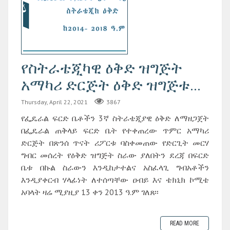
የስትራቴጂካዊ ዕቅድ ዝግጅት
አማካሪ ድርጅት ዕቅድ ዝግጅቱ...
Thursday, April 22, 2021
3867
የፌዴራል ፍርድ ቤቶችን 3ኛ ስትራቴጂያዊ ዕቅድ ለማዘጋጀት
በፌዴራል ጠቅላይ ፍርድ ቤት የተቀጠረው ጥምር አማካሪ
ድርጅት በጽንሰ ጥናት ሪፖርቱ ባስቀመጠው የድርጊት መርሃ
ግብር መሰረት የዕቅድ ዝግጅት ስራው ያለበትን ደረጃ በፍርድ
ቤቱ በኩል ስራውን እንዲከታተልና አስፈላጊ ግብአቶችን
እንዲያቀርብ ሃላፊነት ለተሰጣቸው ዐብይ እና ቴክኒክ ኮሚቴ
አባላት ዛሬ ሚያዚያ 13 ቀን 2013 ዓ.ም ገለጸ፡፡
READ MORE