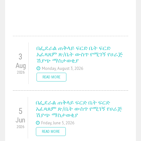
በፌደራል ጠቅላይ ፍርድ ቤት ፍርድ
አፈጻጸም ጽ/ቤት ውስጥ የሚገኝ የሀራጅ
3
ሽያጭ ማስታወቂያ
Aug
Monday, August 3, 2026
2026
READ MORE
በፌደራል ጠቅላይ ፍርድ ቤት ፍርድ
አፈጻጸም ጽ/ቤት ውስጥ የሚገኝ የሀራጅ
5
ሽያጭ ማስታወቂያ
Jun
Friday, June 5, 2026
2026
READ MORE