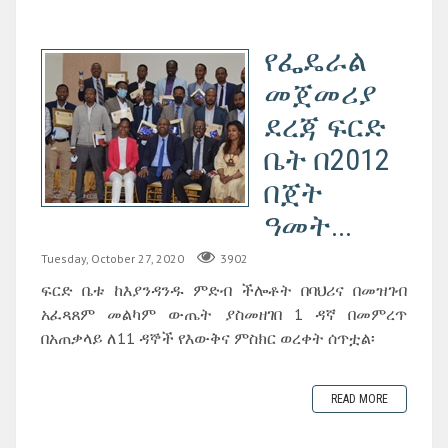
የፌዴራል
መጀመሪያ
ደረጃ ፍርድ
ቤት በ2012
በጀት
ዓመት...
Tuesday, October 27, 2020
3902
ፍርድ ቤቱ ከእያንዳንዱ ምድብ ችሎቶት በባህሪና በመዝገብ
አፈጻጸም መልካም ውጤት ያስመዘገበ 1 ዳኛ በመምረጥ
በአጠቃላይ ለ11 ዳኞች የእውቅና ምስክር ወረቀት ሰጥቷል፡
READ MORE