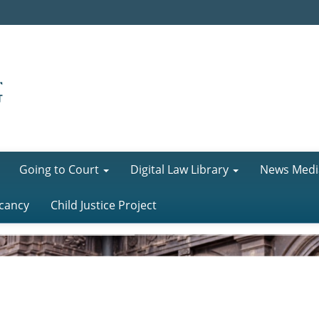
Going to Court
Digital Law Library
News Medi
cancy
Child Justice Project