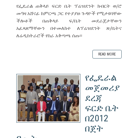
የፌዴራል ጠቅላይ ፍርድ ቤት ፕሬዝደንት ክብርት ወ/ሮ
መዓዛ አሸናፊ ከምርጫ ጋር የተያያዙ ጉዳዮች የሚታዩባቸው
ችሎቶች በጠቅላይ ፍ/ቤት መደራጀታቸውን
አፈጻጸማቸውን በተመለከተ ለፕሬዝደንት ጽ/ቤትና
ለሬዲስትራሮች የስራ አቅጣጫ ሰጡ፡፡
READ MORE
የፌዴራል
መጀመሪያ
ደረጃ
ፍርድ ቤት
በ2012
በጀት