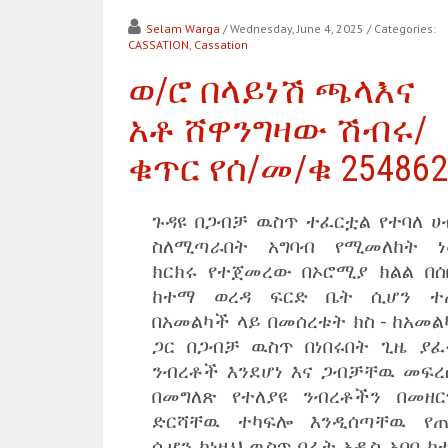
Selam Warga
/ Wednesday, June 4, 2025
/ Categories:
CASSATION
,
Cassation
ወ/ሮ በላይነሽ ጫላእና
አቶ ሸዋንግዛው ሽብሩ/
ቁጥር የሰ/መ/ቁ 254862
ጉዳዩ በጋብቻ ዉስጥ ተፈርቷል የተባለ ሀ
ስለሚጣራበት አግባብ የሚመለከት ነዉ
ክርክሩ የተጀመረው በኦሮሚያ ክልል በሰ
ከተማ ወረዳ ፍርድ ቤት ሲሆን ተ
በአመልካች ላይ በመሰረቱት ክስ - ከአመል
ጋር በጋብቻ ዉስጥ በነበሩበት ጊዜ ያፈ
ንብረቶች እንደሆነ እና ጋብቻቸዉ መፍረ
በመግለጽ የተለያዩ ንብረቶችን በመዘር
ድርሻቸዉ ተካፍሎ እንዲሰጣቸዉ የጠ
ሲሆን ከነዚህ ዉስጥ በፊት አዲስ አበባ ከ