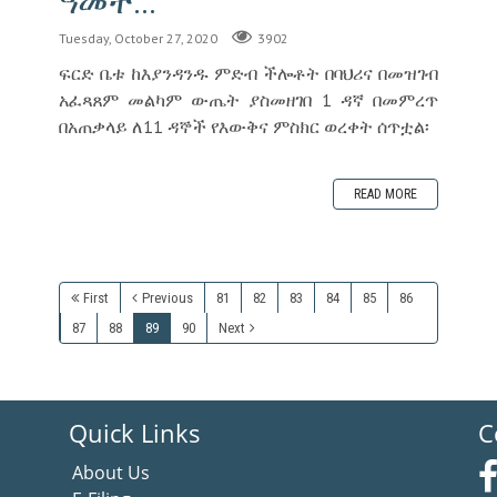
ዓመት...
Tuesday, October 27, 2020
3902
ፍርድ ቤቱ ከእያንዳንዱ ምድብ ችሎቶት በባህሪና በመዝገብ
አፈጻጸም መልካም ውጤት ያስመዘገበ 1 ዳኛ በመምረጥ
በአጠቃላይ ለ11 ዳኞች የእውቅና ምስክር ወረቀት ሰጥቷል፡
READ MORE
First
Previous
81
82
83
84
85
86
87
88
89
90
Next
Quick Links
C
About Us