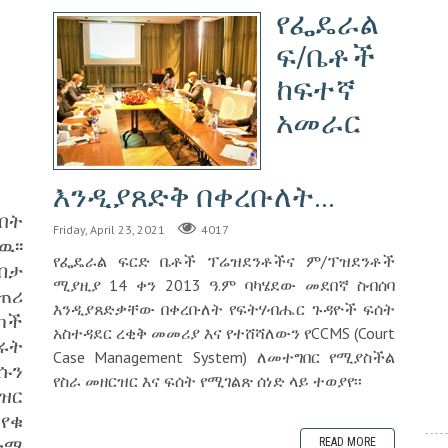
የፌዴራል
ፍ/ቤቶች
ከፍተኛ
አመራር
እንዲያጸድቅ በቀረቡለት...
ብት
Friday, April 23, 2021
4017
፡፡
የፌዴራል ፍርድ ቤቶች ፕሬዝደንቶችና ም/ፕዝደንቶች
በታ
ሚያዚያ 14 ቀን 2013 ዓ.ም ባካሄደው መደበኛ ስብሰባ
ጠሪ
እንዲያጸድቃቸው በቀረቡለት የፍትሃብሔር ጉዳዮች ፍሰት
ካች
አስተዳደር ረቂቅ መመሪያ እና የተሸሻለውን የCCMS (Court
ሩት
Case Management System) ለመተግበር የሚያስችል
ሱን
የስራ መዘርዝር እና ፍሰት የሚገልጽ ሰነድ ላይ ተወያየ፡፡
ዝር
የቁ
ተማ
READ MORE