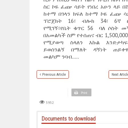
ስር ኮዬ ፈጬ ሳይት የነበረ አሁን ላይ በ
ከተማ በገላን ክፍለ ከተማ ኮዬ ፈጬ ሳ
ፕሮጀክት 16፣ ብሎክ 34፣ 6ኛ 
የሚገኝ፣የቤት ቁጥር 56 ባለ ሶስት መ
በአመልካች ስም የተሰጠና ብር 1,500,000
የሚያወጣ ስላለን እኩል እንድታካፍ
ይወሰንልኝ በማለት ዳኝነት ጠይቀዋል
መልካም ንባብ…..
Previous Article
Next Articl
Print
5952
Documents to download