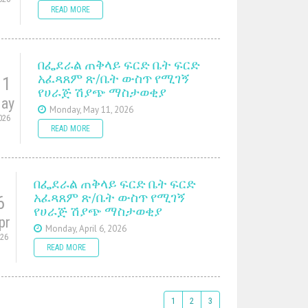
READ MORE
በፌደራል ጠቅላይ ፍርድ ቤት ፍርድ
አፈጻጸም ጽ/ቤት ውስጥ የሚገኝ
11
የሀራጅ ሽያጭ ማስታወቂያ
ay
Monday, May 11, 2026
026
READ MORE
በፌደራል ጠቅላይ ፍርድ ቤት ፍርድ
አፈጻጸም ጽ/ቤት ውስጥ የሚገኝ
6
የሀራጅ ሽያጭ ማስታወቂያ
pr
Monday, April 6, 2026
026
READ MORE
1
2
3