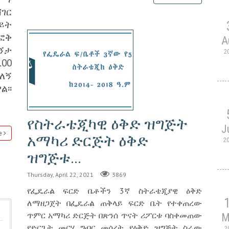
ሸገር
ይት
ፎቅ
A
ኝታ
2
.00
ለኝ
፡፡
የስትራቴጂካዊ ዕቅድ ዝግጅት
J
e
አማካሪ ድርጅት ዕቅድ
2
ዝግጅቱ...
Thursday, April 22, 2021
3869
የፌዴራል ፍርድ ቤቶችን 3ኛ ስትራቴጂያዊ ዕቅድ
ለማዘጋጀት በፌዴራል ጠቅላይ ፍርድ ቤት የተቀጠረው
ጥምር አማካሪ ድርጅት በጽንሰ ጥናት ሪፖርቱ ባስቀመጠው
M
የድርጊት መርሃ ግብር መሰረት የዕቅድ ዝግጅት ስራው
2