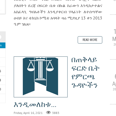
ያለበትን ደረጃ በፍርድ ቤቱ በኩል ስራውን እንዲከታተልና
አስፈላጊ ግብአቶችን እንዲያቀርብ ሃላፊነት ለተሰጣቸው
ዐብይ እና ቴክኒክ ኮሚቴ አባላት ዛሬ ሚያዚያ 13 ቀን 2013
ዓ.ም ገለጸ፡፡
M
READ MORE
2
n
2
በጠቅላይ
9
ፍርድ ቤት
6
የምርጫ
3
ጉዳዮችን
A
2
0
6
እንዲመለከቱ...
Friday, April 16, 2021
3883