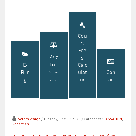
Cou
rt
Fee
Daily
s
E-
Trail
Calc
Filin
ulat
Con
Sche
g
or
tact
dule
Selam Warga
/ Tuesday, June 17, 2025
/ Categories:
CASSATION
,
Cassation