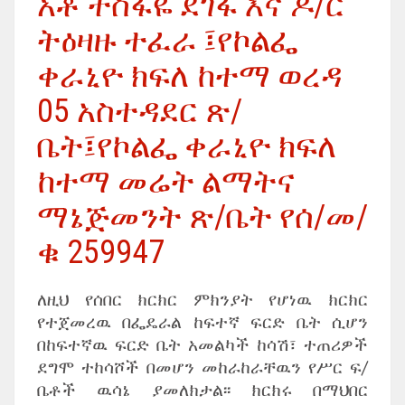
አቶ ተስፋዬ ደገፋ እና ዶ/ር
ትዕዛዙ ተፈራ ፤የኮልፌ
ቀራኒዮ ክፍለ ከተማ ወረዳ
05 አስተዳደር ጽ/
ቤት፤የኮልፌ ቀራኒዮ ክፍለ
ከተማ መሬት ልማትና
ማኔጅመንት ጽ/ቤት የሰ/መ/
ቁ 259947
ለዚህ የሰበር ክርክር ምክንያት የሆነዉ ክርክር
የተጀመረዉ በፌዴራል ከፍተኛ ፍርድ ቤት ሲሆን
በከፍተኛዉ ፍርድ ቤት አመልካች ከሳሽ፣ ተጠሪዎች
ደግሞ ተከሳሾች በመሆን መከራከራቸዉን የሥር ፍ/
ቤቶች ዉሳኔ ያመለክታል፡፡ ክርክሩ በማህበር