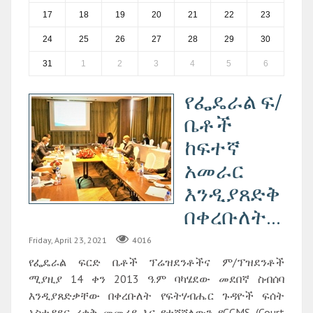
17
18
19
20
21
22
23
24
25
26
27
28
29
30
31
1
2
3
4
5
6
የፌዴራል ፍ/
ቤቶች
ከፍተኛ
አመራር
እንዲያጸድቅ
በቀረቡለት...
Friday, April 23, 2021
4016
የፌዴራል ፍርድ ቤቶች ፕሬዝደንቶችና ም/ፕዝደንቶች
ሚያዚያ 14 ቀን 2013 ዓ.ም ባካሄደው መደበኛ ስብሰባ
እንዲያጸድቃቸው በቀረቡለት የፍትሃብሔር ጉዳዮች ፍሰት
አስተዳደር ረቂቅ መመሪያ እና የተሸሻለውን የCCMS (Court