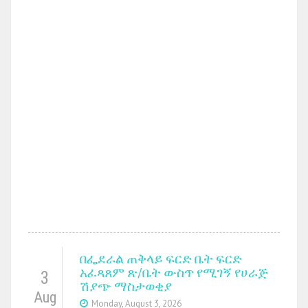
በፌደራል ጠቅላይ ፍርድ ቤት ፍርድ
አፈጻጸም ጽ/ቤት ውስጥ የሚገኝ የሀራጅ
3
ሽያጭ ማስታወቂያ
Aug
Monday, August 3, 2026