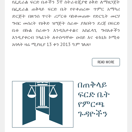
የፌዴራል ፍርድ ቤቶችን 3ኛ ስትራቴጂያዊ ዕቅድ ለማዘጋጀት
በፌዴራል ጠቅላይ ፍርድ ቤት የተቀጠረው ጥምር አማካሪ
ድርጅት በጽንሰ ጥናት ሪፖርቱ ባስቀመጠው የድርጊት መርሃ
ግብር መሰረት የዕቅድ ዝግጅት ስራው ያለበትን ደረጃ በፍርድ
ቤቱ በኩል ስራውን እንዲከታተልና አስፈላጊ ግብአቶችን
እንዲያቀርብ ሃላፊነት ለተሰጣቸው ዐብይ እና ቴክኒክ ኮሚቴ
አባላት ዛሬ ሚያዚያ 13 ቀን 2013 ዓ.ም ገለጸ፡፡
READ MORE
በጠቅላይ
ፍርድ ቤት
የምርጫ
ጉዳዮችን