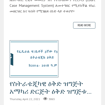
Case Management System) ለመተግበር የሚያስችል የስራ
መዘርዝር እና ፍሰት የሚገልጽ ሰነድ ላይ ተወያየ፡፡
READ MORE
የስትራቴጂካዊ ዕቅድ ዝግጅት
አማካሪ ድርጅት ዕቅድ ዝግጅቱ...
Thursday, April 22, 2021
3865