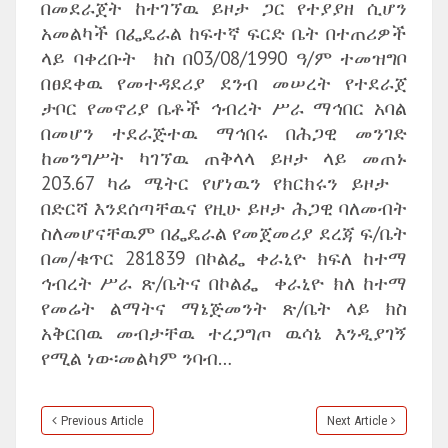
በመደራጀት ከተገኘዉ ይዞታ ጋር የተያያዘ ሲሆን
አመልካች በፌዴራል ከፍተኛ ፍርድ ቤት በተጠሪዎች
ላይ ባቀረቡት ክስ በ03/08/1990 ዓ/ም ተመዝግቦ
በፀደቀዉ የመተዳደሪያ ደንብ መሠረት የተደራጀ
ታቦር የመኖሪያ ቤቶች ኅብረት ሥራ ማኅበር አባል
በመሆን ተደራጅተዉ ማኅበሩ በሕጋዊ መንገድ
ከመንግሥት ካገኘዉ ጠቅላላ ይዞታ ላይ መጠኑ
203.67 ካሬ ሜትር የሆነዉን የክርክሩን ይዞታ
በድርሻ እንደሰጣቸዉና የዚሁ ይዞታ ሕጋዊ ባለመብት
ስለመሆናቸዉም በፌዴራል የመጀመሪያ ደረጃ ፍ/ቤት
በመ/ቁጥር 281839 በኮልፌ ቀራኒዮ ክፍለ ከተማ
ኅብረት ሥራ ጽ/ቤትና በኮልፌ ቀራኒዮ ክለ ከተማ
የመሬት ልማትና ማኔጅመንት ጽ/ቤት ላይ ክስ
አቅርበዉ መብታቸዉ ተረጋግጦ ዉሳኔ እንዲያገኝ
የሚል ነው፡መልካም ንባብ…
Previous Article
Next Article