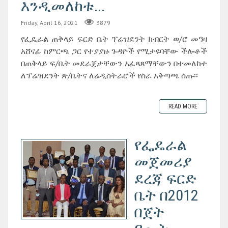
እንዲመለከቱ...
Friday, April 16, 2021
3879
የፌዴራል ጠቅላይ ፍርድ ቤት ፕሬዝደንት ክብርት ወ/ሮ መዓዛ
አሸናፊ ከምርጫ ጋር የተያያዙ ጉዳዮች የሚታዩባቸው ችሎቶች
በጠቅላይ ፍ/ቤት መደራጀታቸውን አፈጻጸማቸውን በተመለከተ
ለፕሬዝደንት ጽ/ቤትና ለሬዲስትራሮች የስራ አቅጣጫ ሰጡ፡፡
READ MORE
የፌዴራል
መጀመሪያ
ደረጃ ፍርድ
ቤት በ2012
በጀት