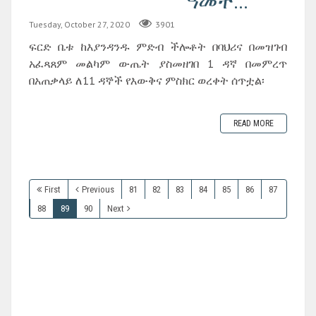
ዓመት...
Tuesday, October 27, 2020
3901
ፍርድ ቤቱ ከእያንዳንዱ ምድብ ችሎቶት በባህሪና በመዝገብ
አፈጻጸም መልካም ውጤት ያስመዘገበ 1 ዳኛ በመምረጥ
በአጠቃላይ ለ11 ዳኞች የእውቅና ምስክር ወረቀት ሰጥቷል፡
READ MORE
First
Previous
81
82
83
84
85
86
87
88
89
90
Next