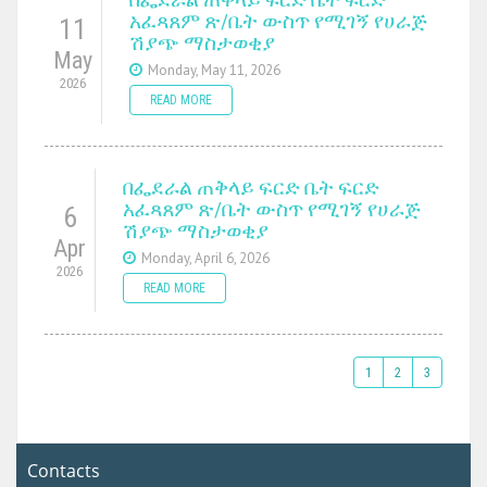
አፈጻጸም ጽ/ቤት ውስጥ የሚገኝ የሀራጅ
11
ሽያጭ ማስታወቂያ
May
Monday, May 11, 2026
2026
READ MORE
በፌደራል ጠቅላይ ፍርድ ቤት ፍርድ
አፈጻጸም ጽ/ቤት ውስጥ የሚገኝ የሀራጅ
6
ሽያጭ ማስታወቂያ
Apr
Monday, April 6, 2026
2026
READ MORE
1
2
3
Contacts