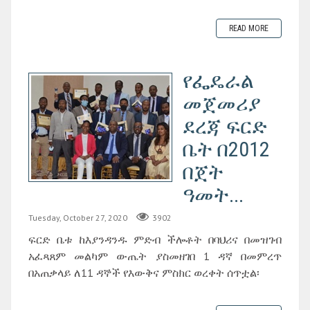
READ MORE
የፌዴራል
መጀመሪያ
ደረጃ ፍርድ
ቤት በ2012
በጀት
ዓመት...
Tuesday, October 27, 2020
3902
ፍርድ ቤቱ ከእያንዳንዱ ምድብ ችሎቶት በባህሪና በመዝገብ
አፈጻጸም መልካም ውጤት ያስመዘገበ 1 ዳኛ በመምረጥ
በአጠቃላይ ለ11 ዳኞች የእውቅና ምስክር ወረቀት ሰጥቷል፡