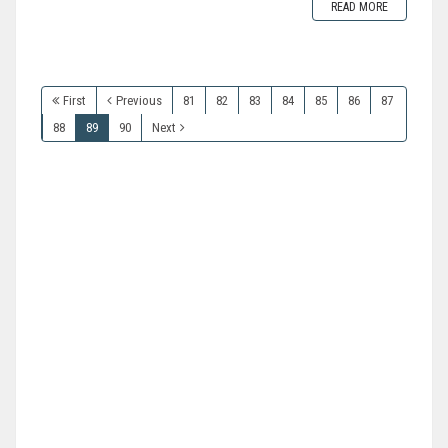
READ MORE
First
Previous
81
82
83
84
85
86
87
88
89
90
Next