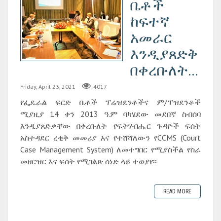
ቤቶች
ከፍተኛ
አመራር
እንዲያጸድቅ
በቀረቡለት...
Friday, April 23, 2021
4017
የፌዴራል ፍርድ ቤቶች ፕሬዝደንቶችና ም/ፕዝደንቶች
ሚያዚያ 14 ቀን 2013 ዓ.ም ባካሄደው መደበኛ ስብሰባ
እንዲያጸድቃቸው በቀረቡለት የፍትሃብሔር ጉዳዮች ፍሰት
አስተዳደር ረቂቅ መመሪያ እና የተሸሻለውን የCCMS (Court
Case Management System) ለመተግበር የሚያስችል የስራ
መዘርዝር እና ፍሰት የሚገልጽ ሰነድ ላይ ተወያየ፡፡
READ MORE