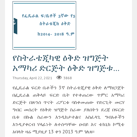
የስትራቴጂካዊ ዕቅድ ዝግጅት
አማካሪ ድርጅት ዕቅድ ዝግጅቱ...
Thursday, April 22, 2021
3868
የፌዴራል ፍርድ ቤቶችን 3ኛ ስትራቴጂያዊ ዕቅድ ለማዘጋጀት
በፌዴራል ጠቅላይ ፍርድ ቤት የተቀጠረው ጥምር አማካሪ
ድርጅት በጽንሰ ጥናት ሪፖርቱ ባስቀመጠው የድርጊት መርሃ
ግብር መሰረት የዕቅድ ዝግጅት ስራው ያለበትን ደረጃ በፍርድ
ቤቱ በኩል ስራውን እንዲከታተልና አስፈላጊ ግብአቶችን
እንዲያቀርብ ሃላፊነት ለተሰጣቸው ዐብይ እና ቴክኒክ ኮሚቴ
አባላት ዛሬ ሚያዚያ 13 ቀን 2013 ዓ.ም ገለጸ፡፡