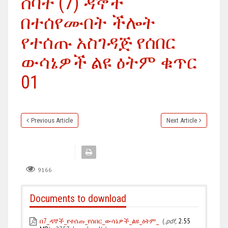
ሰባት (7) ዳኞች
በተሰየሙበት ችሎት
የተሰጡ አስገዳጅ የሰበር
ውሳኔዎች ልዩ ዕትም ቁጥር
01
Previous Article
Next Article
9166
Documents to download
በ7_ዳኞች_የተሰጡ_የሰበር_ውሳኔዎች_ልዩ_ዕትም_
(
.pdf,
2.55