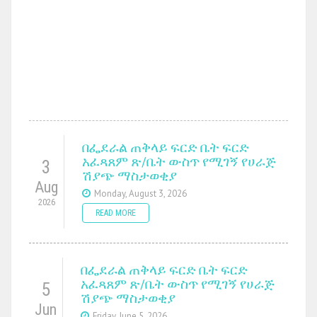
በፌደራል ጠቅላይ ፍርድ ቤት ፍርድ
አፈጻጸም ጽ/ቤት ውስጥ የሚገኝ የሀራጅ
3
ሽያጭ ማስታወቂያ
Aug
Monday, August 3, 2026
2026
READ MORE
በፌደራል ጠቅላይ ፍርድ ቤት ፍርድ
አፈጻጸም ጽ/ቤት ውስጥ የሚገኝ የሀራጅ
5
ሽያጭ ማስታወቂያ
Jun
Friday, June 5, 2026