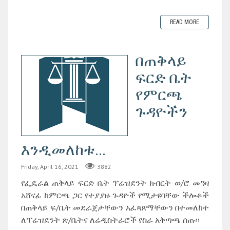
READ MORE
በጠቅላይ
ፍርድ ቤት
የምርጫ
ጉዳዮችን
እንዲመለከቱ...
Friday, April 16, 2021
3882
የፌዴራል ጠቅላይ ፍርድ ቤት ፕሬዝደንት ክብርት ወ/ሮ መዓዛ
አሸናፊ ከምርጫ ጋር የተያያዙ ጉዳዮች የሚታዩባቸው ችሎቶች
በጠቅላይ ፍ/ቤት መደራጀታቸውን አፈጻጸማቸውን በተመለከተ
ለፕሬዝደንት ጽ/ቤትና ለሬዲስትራሮች የስራ አቅጣጫ ሰጡ፡፡