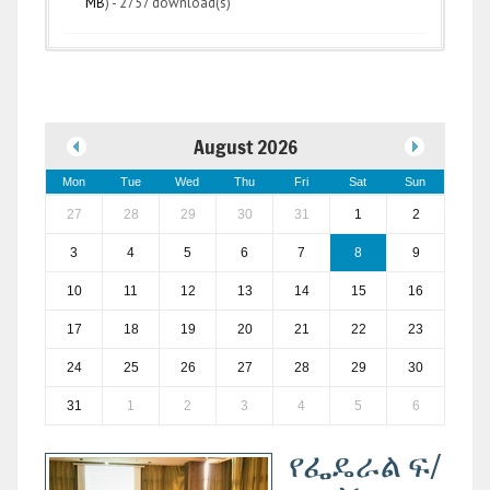
MB
) - 2757 download(s)
August 2026
Mon
Tue
Wed
Thu
Fri
Sat
Sun
27
28
29
30
31
1
2
3
4
5
6
7
8
9
10
11
12
13
14
15
16
17
18
19
20
21
22
23
24
25
26
27
28
29
30
31
1
2
3
4
5
6
የፌዴራል ፍ/