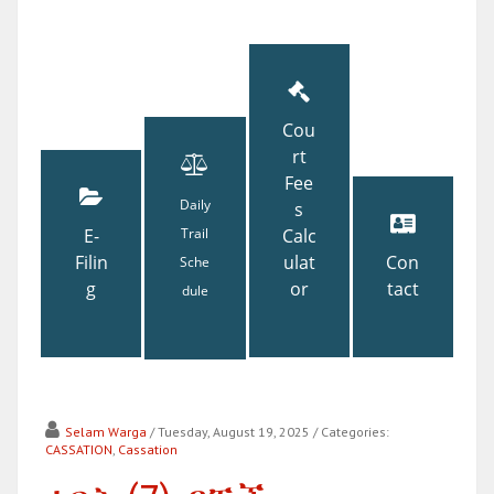
Cou
rt
Fee
Daily
s
E-
Trail
Calc
Filin
ulat
Con
Sche
g
or
tact
dule
Selam Warga
/ Tuesday, August 19, 2025
/ Categories:
CASSATION
,
Cassation