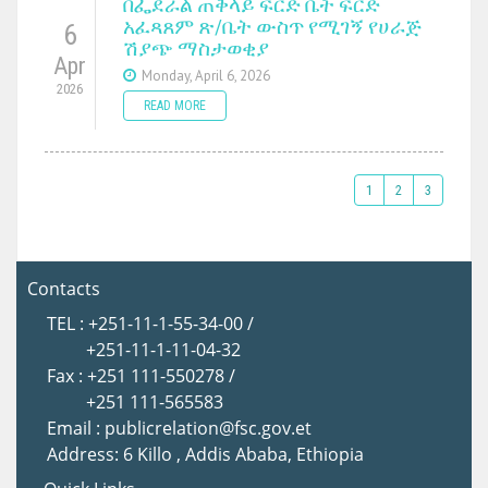
በፌደራል ጠቅላይ ፍርድ ቤት ፍርድ
አፈጻጸም ጽ/ቤት ውስጥ የሚገኝ የሀራጅ
6
ሽያጭ ማስታወቂያ
Apr
Monday, April 6, 2026
2026
READ MORE
1
2
3
Contacts
TEL : +251-11-1-55-34-00 /
+251-11-1-11-04-32
Fax : +251 111-550278 /
+251 111-565583
Email : publicrelation@fsc.gov.et
Address: 6 Killo , Addis Ababa, Ethiopia