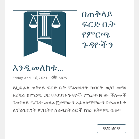
በጠቅላይ
ፍርድ ቤት
የምርጫ
ጉዳዮችን
እንዲመለከቱ...
Friday, April 16, 2021
3875
የፌዴራል ጠቅላይ ፍርድ ቤት ፕሬዝደንት ክብርት ወ/ሮ መዓዛ
አሸናፊ ከምርጫ ጋር የተያያዙ ጉዳዮች የሚታዩባቸው ችሎቶች
በጠቅላይ ፍ/ቤት መደራጀታቸውን አፈጻጸማቸውን በተመለከተ
ለፕሬዝደንት ጽ/ቤትና ለሬዲስትራሮች የስራ አቅጣጫ ሰጡ፡፡
READ MORE