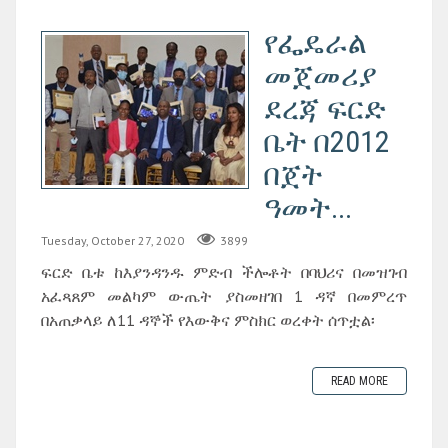
የፌዴራል
መጀመሪያ
ደረጃ ፍርድ
ቤት በ2012
በጀት
ዓመት...
Tuesday, October 27, 2020
3899
ፍርድ ቤቱ ከእያንዳንዱ ምድብ ችሎቶት በባህሪና በመዝገብ
አፈጻጸም መልካም ውጤት ያስመዘገበ 1 ዳኛ በመምረጥ
በአጠቃላይ ለ11 ዳኞች የእውቅና ምስክር ወረቀት ሰጥቷል፡
READ MORE