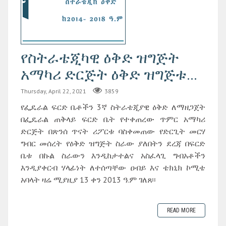
የስትራቴጂካዊ ዕቅድ ዝግጅት
አማካሪ ድርጅት ዕቅድ ዝግጅቱ...
Thursday, April 22, 2021
3859
የፌዴራል ፍርድ ቤቶችን 3ኛ ስትራቴጂያዊ ዕቅድ ለማዘጋጀት
በፌዴራል ጠቅላይ ፍርድ ቤት የተቀጠረው ጥምር አማካሪ
ድርጅት በጽንሰ ጥናት ሪፖርቱ ባስቀመጠው የድርጊት መርሃ
ግብር መሰረት የዕቅድ ዝግጅት ስራው ያለበትን ደረጃ በፍርድ
ቤቱ በኩል ስራውን እንዲከታተልና አስፈላጊ ግብአቶችን
እንዲያቀርብ ሃላፊነት ለተሰጣቸው ዐብይ እና ቴክኒክ ኮሚቴ
አባላት ዛሬ ሚያዚያ 13 ቀን 2013 ዓ.ም ገለጸ፡፡
READ MORE