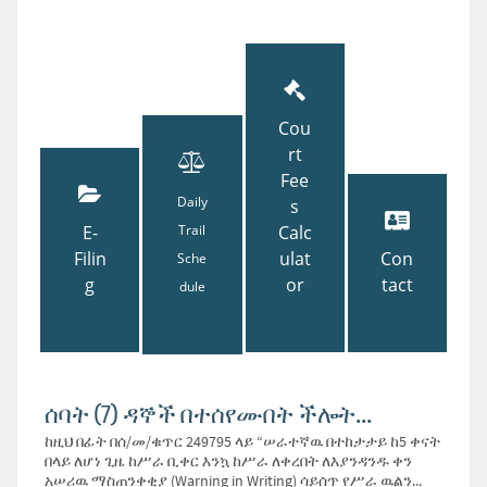
Cou
rt
Fee
Daily
s
E-
Trail
Calc
Filin
ulat
Con
Sche
g
or
tact
dule
ሰባት (7) ዳኞች በተሰየሙበት ችሎት...
ከዚህ በፊት በሰ/መ/ቁጥር 249795 ላይ “ሠራተኛዉ በተከታታይ ከ5 ቀናት
በላይ ለሆነ ጊዜ ከሥራ ቢቀር እንኳ ከሥራ ለቀረበት ለእያንዳንዱ ቀን
አሠሪዉ ማስጠንቀቂያ (Warning in Writing) ሳይሰጥ የሥራ ዉልን...