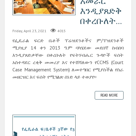
አመራር
እንዲያጸድቅ
በቀረቡለት...
Friday, April 23, 2021
4015
የፌዴራል ፍርድ ቤቶች ፕሬዝደንቶችና ም/ፕዝደንቶች
ሚያዚያ 14 ቀን 2013 ዓ.ም ባካሄደው መደበኛ ስብሰባ
እንዲያጸድቃቸው በቀረቡለት የፍትሃብሔር ጉዳዮች ፍሰት
አስተዳደር ረቂቅ መመሪያ እና የተሸሻለውን የCCMS (Court
Case Management System) ለመተግበር የሚያስችል የስራ
መዘርዝር እና ፍሰት የሚገልጽ ሰነድ ላይ ተወያየ፡፡
READ MORE