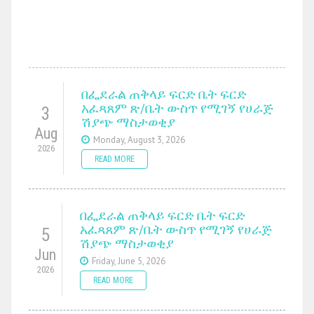
በፌደራል ጠቅላይ ፍርድ ቤት ፍርድ
አፈጻጸም ጽ/ቤት ውስጥ የሚገኝ የሀራጅ
3
ሽያጭ ማስታወቂያ
Aug
Monday, August 3, 2026
2026
READ MORE
በፌደራል ጠቅላይ ፍርድ ቤት ፍርድ
አፈጻጸም ጽ/ቤት ውስጥ የሚገኝ የሀራጅ
5
ሽያጭ ማስታወቂያ
Jun
Friday, June 5, 2026
2026
READ MORE