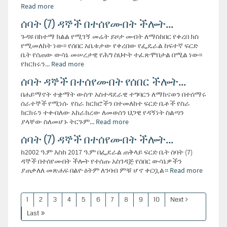
Read more
ሰባት (7) ዳኞች በተሰየሙበት ችሎት...
ጉዳዩ በከተማ ክልል የሚገኝ መሬት ይዞታ መብት ለማስከበር የቀረበ ክስ
የሚመለከት ነው፡፡ የሰበር አቤቱታው የቀረበው የፌዴራል ከፍተኛ ፍርድ
ቤት የሰጠው ውሳኔ መሠረታዊ የሕግ ስህተት ተፈጽሞበታል በሚል ነው፡፡
የክርክሩን...
Read more
ሰባት ዳኞች በተሰየሙበት የሰበር ችሎት...
በሐይማኖት ተቋማት ውስጥ አስተዳደራዊ ተግባርን ለማከናወን በተሰማሩ
ሰራተኞች የሚነሱ የስራ ክርክሮችን በተመለከተ ፍርድ ቤቶች የስራ
ክርክሩን ተቀብለው አከራክረው ለመወሰን ህጋዊ የዳኝነት ስልጣን
ያላቸው ስለመሆኑ ትርጉም...
Read more
ሰባት (7) ዳኞች በተሰየሙበት ችሎት...
ከ2002 ዓ.ም እስከ 2017 ዓ.ም በፌደራል ጠቅላይ ፍርድ ቤት ሰባት (7)
ዳኞች በተሰየሙበት ችሎት የተሰጡ አስገዳጅ የሰበር ውሳኔዎችን
ያጠቃለለ መጽሐፍ በልዮ ዕትም ለንባብ ምቹ ሆኖ ቀርቧል።
Read more
1
2
3
4
5
6
7
8
9
10
Next
Last