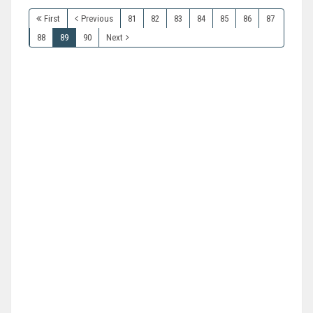
First
Previous
81
82
83
84
85
86
87
88
89
90
Next