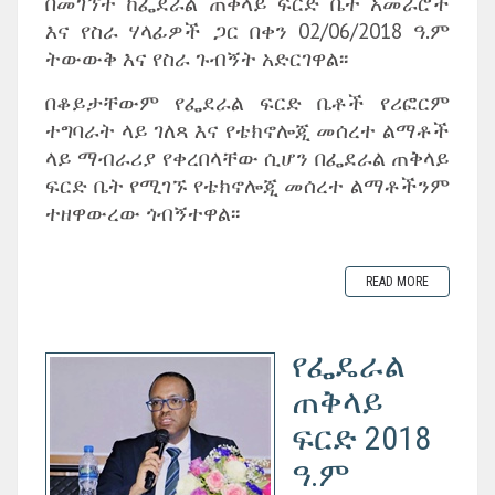
በመገኘት ከፌደራል ጠቅላይ ፍርድ ቤት አመራሮች
እና የስራ ሃላፊዎች ጋር በቀን 02/06/2018 ዓ.ም
ትውውቅ እና የስራ ጉብኝት አድርገዋል፡፡
በቆይታቸውም የፌደራል ፍርድ ቤቶች የሪፎርም
ተግባራት ላይ ገለጻ እና የቴክኖሎጂ መሰረተ ልማቶች
ላይ ማብራሪያ የቀረበላቸው ሲሆን በፌደራል ጠቅላይ
ፍርድ ቤት የሚገኙ የቴክኖሎጂ መሰረተ ልማቶችንም
ተዘዋውረው ጎብኝተዋል፡፡
READ MORE
የፌዴራል
ጠቅላይ
ፍርድ 2018
ዓ.ም