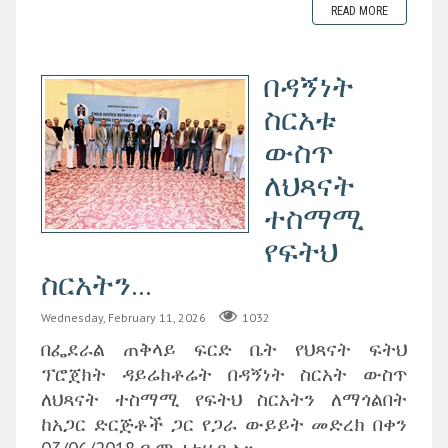
READ MORE
በዳኝነት
ስርአቱ
ውስጥ
ለህጻናት
ተስማሚ
የፍትህ
ስርአትን...
Wednesday, February 11, 2026
1032
በፌደራል ጠቅላይ ፍርድ ቤት የህጻናት ፍትህ
ፕሮጀክት ዳይሬክቶሬት በዳኝነት ስርአት ውስጥ
ለህጻናት ተስማሚ የፍትህ ስርአትን ለማጎልበት
ከአጋር ድርጅቶች ጋር የጋራ ውይይት መድረክ በቀን