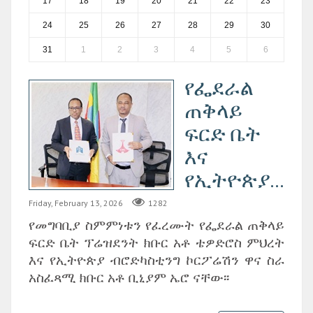
17
18
19
20
21
22
23
24
25
26
27
28
29
30
31
1
2
3
4
5
6
የፌደራል
ጠቅላይ
ፍርድ ቤት
እና
የኢትዮጵያ...
Friday, February 13, 2026
1282
የመግባቢያ ስምምነቱን የፈረሙት የፌደራል ጠቅላይ
ፍርድ ቤት ፕሬዝደንት ክቡር አቶ ቴዎድሮስ ምህረት
እና የኢትዮጵያ ብሮድካስቲንግ ኮርፖሬሽን ዋና ስራ
አስፈጻሚ ክቡር አቶ ቢኒያም ኤሮ ናቸው፡፡