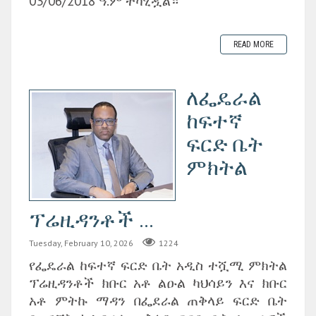
03/06/2018 ዓ.ም ተካሂዷል።
READ MORE
ለፌዴራል
ከፍተኛ
ፍርድ ቤት
ምክትል
ፕሬዚዳንቶች ...
Tuesday, February 10, 2026
1224
የፌዴራል ከፍተኛ ፍርድ ቤት አዲስ ተሿሚ ምክትል
ፕሬዚዳንቶች ክቡር አቶ ልዑል ካህሳይን እና ክቡር
አቶ ምትኩ ማዳን በፌደራል ጠቅላይ ፍርድ ቤት