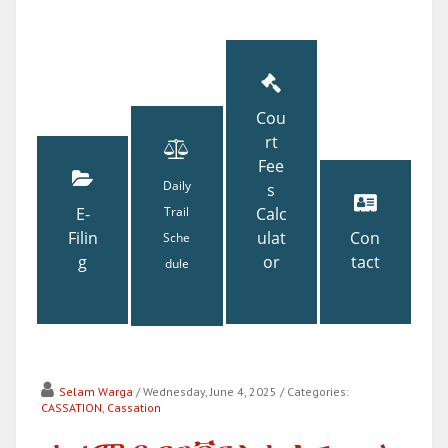
Cou
rt
Fee
Daily
s
E-
Trail
Calc
Filin
ulat
Con
Sche
g
or
tact
dule
Selam Warga
/ Wednesday, June 4, 2025
/ Categories:
CASSATION
,
Cassation