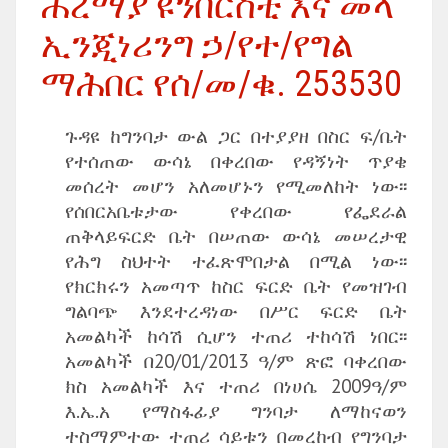
ሐረማያ ዩንቨርስቲ እና መላ
ኢንጂነሪንግ ኃ/የተ/የግል
ማሕበር የሰ/መ/ቁ. 253530
ጉዳዩ ከግንባታ ውል ጋር በተያያዘ በስር ፍ/ቤት
የተሰጠው ውሳኔ በቀረበው የዳኝነት ጥያቄ
መሰረት መሆን አለመሆኑን የሚመለከት ነው፡፡
የሰበርአቤቱታው የቀረበው የፌደራል
ጠቅላይፍርድ ቤት በሠጠው ውሳኔ መሠረታዊ
የሕግ ስህተት ተፈጽሞበታል በሚል ነው፡፡
የክርክሩን አመጣጥ ከስር ፍርድ ቤት የመዝገብ
ግልባጭ እንደተረዳነው በሥር ፍርድ ቤት
አመልካች ከሳሽ ሲሆን ተጠሪ ተከሳሽ ነበር፡፡
አመልካች በ20/01/2013 ዓ/ም ጽፎ ባቀረበው
ክስ አመልካች እና ተጠሪ በነሀሴ 2009ዓ/ም
እ.ኤ.አ የማስፋፊያ ግንባታ ለማከናወን
ተስማምተው ተጠሪ ሳይቱን በመረከብ የግንባታ