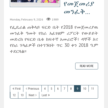
የመጀመሪያ
መንፈቅ...
Monday, February 9, 2026
1989
የፌዴራል ጠቅላይ ፍርድ ቤት የ2018 የመጀመሪያዉ
መንፈቅ ዓመት የስራ አፈፃፀም ሪፖርት የውይይት
መድረክ የፍርድ ቤቱ ከፍተኛ አመራሮች፣ ዳኞች እና
የስራ ሃላፊዎች በተገኙበት ጥር 30 ቀን 2018 ዓ.ም
ተደርጓል፡፡
READ MORE
First
Previous
4
5
6
7
8
9
10
11
12
13
Next
Last