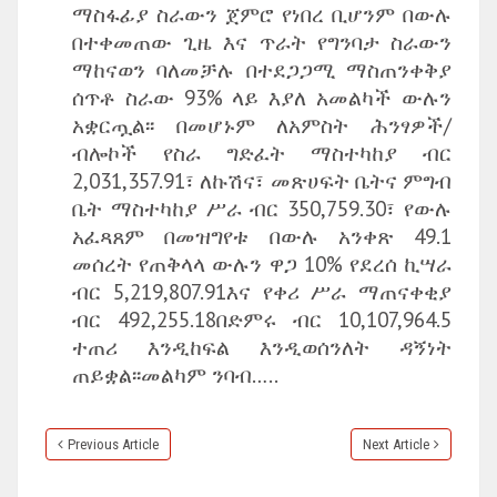
ማስፋፊያ ስራውን ጀምሮ የነበረ ቢሆንም በውሉ
በተቀመጠው ጊዜ እና ጥራት የግንባታ ስራውን
ማከናወን ባለመቻሉ በተደጋጋሚ ማስጠንቀቅያ
ሰጥቶ ስራው 93% ላይ እያለ አመልካች ውሉን
አቋርጧል፡፡ በመሆኑም ለአምስት ሕንፃዎች/
ብሎኮች የስራ ግድፈት ማስተካከያ ብር
2,031,357.91፣ ለኩሽና፣ መጽሀፍት ቤትና ምግብ
ቤት ማስተካከያ ሥራ ብር 350,759.30፣ የውሉ
አፈጻጸም በመዝግየቱ በውሉ አንቀጽ 49.1
መሰረት የጠቅላላ ውሉን ዋጋ 10% የደረሰ ኪሣራ
ብር 5,219,807.91እና የቀሪ ሥራ ማጠናቀቂያ
ብር 492,255.18በድምሩ ብር 10,107,964.5
ተጠሪ እንዲከፍል እንዲወሰንለት ዳኝነት
ጠይቋል፡፡መልካም ንባብ…..
Previous Article
Next Article