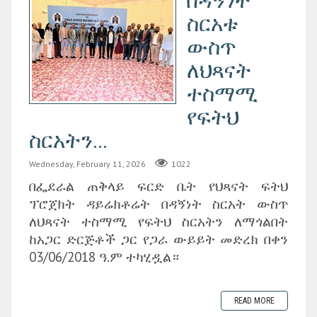
በዳኝነት
ስርአቱ
ውስጥ
ለህጻናት
ተስማሚ
የፍትህ
ስርአትን...
Wednesday, February 11, 2026
1022
በፌደራል ጠቅላይ ፍርድ ቤት የህጻናት ፍትህ
ፕሮጀክት ዳይሬክቶሬት በዳኝነት ስርአት ውስጥ
ለህጻናት ተስማሚ የፍትህ ስርአትን ለማጎልበት
ከአጋር ድርጅቶች ጋር የጋራ ውይይት መድረክ በቀን
03/06/2018 ዓ.ም ተካሂዷል።
READ MORE