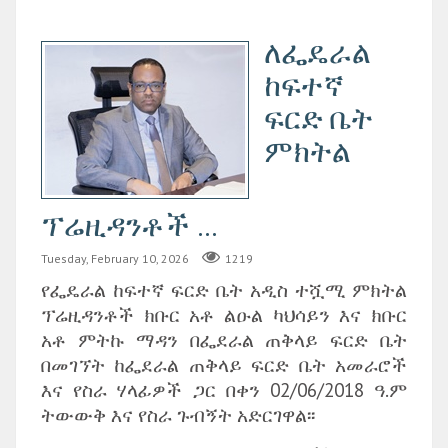
ለፌዴራል
ከፍተኛ
ፍርድ ቤት
ምክትል
ፕሬዚዳንቶች ...
Tuesday, February 10, 2026
1219
የፌዴራል ከፍተኛ ፍርድ ቤት አዲስ ተሿሚ ምክትል
ፕሬዚዳንቶች ክቡር አቶ ልዑል ካህሳይን እና ክቡር
አቶ ምትኩ ማዳን በፌደራል ጠቅላይ ፍርድ ቤት
በመገኘት ከፌደራል ጠቅላይ ፍርድ ቤት አመራሮች
እና የስራ ሃላፊዎች ጋር በቀን 02/06/2018 ዓ.ም
ትውውቅ እና የስራ ጉብኝት አድርገዋል፡፡