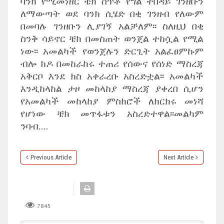
ባንክ የሚመነዘር ቼክ ሰጥቶ የግል ተበዳይ ገንዘቡን
ለማውጣት ወደ ባንክ ሲሄድ በቂ ገንዘብ የለውም
በመባሉ ገንዘቡን ሊያገኝ አልቻለም፡፡ ስለዚህ በቂ
ስንቅ ሳይኖር ቼክ በመስጠት ወንጀል ተከሷል የሚል
ነው፡፡ አመልካች የወንጀሉን ድርጊት አልፈፀምኩም
ብሎ ክዶ በመከራከሩ ተጠሪ የሰውና የሰነድ ማስረጃ
አቅርቦ እንደ ክስ አቀራረቡ አስረድቷል፡፡ አመልካች
እንዲከላከል ታዞ መከላከያ ማስረጃ ያቀረበ ሲሆን
የአመልካች መከላከያ ምስክሮች ለክርክሩ መነሻ
የሆነው ቼክ መጥፋቱን አስረድተዋል፡፡መልካም
ንባብ….
Previous Article
Next Article
7845