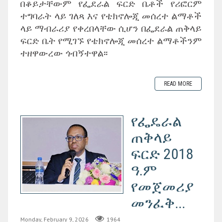
በቆይታቸውም የፌደራል ፍርድ ቤቶች የሪፎርም
ተግባራት ላይ ገለጻ እና የቴክኖሎጂ መሰረተ ልማቶች
ላይ ማብራሪያ የቀረበላቸው ሲሆን በፌደራል ጠቅላይ
ፍርድ ቤት የሚገኙ የቴክኖሎጂ መሰረተ ልማቶችንም
ተዘዋውረው ጎብኝተዋል፡፡
READ MORE
የፌዴራል
ጠቅላይ
ፍርድ 2018
ዓ.ም
የመጀመሪያ
መንፈቅ...
Monday, February 9, 2026
1964