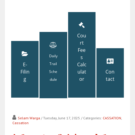
Cou
rt
Fee
Daily
s
E-
Trail
Calc
Filin
ulat
Con
Sche
g
or
tact
dule
Selam Warga
/ Tuesday, June 17, 2025
/ Categories:
CASSATION
,
Cassation