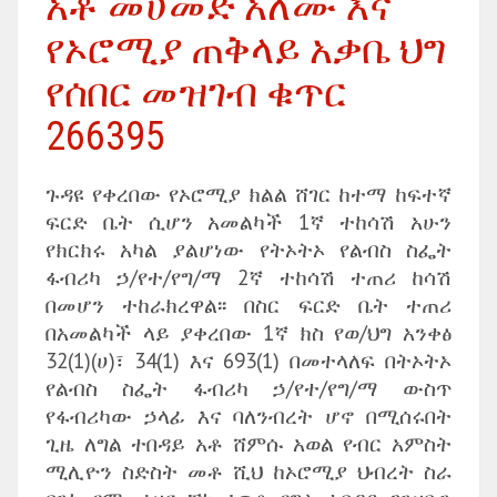
አቶ መሀመድ አለሙ እና
የኦሮሚያ ጠቅላይ አቃቤ ህግ
የሰበር መዝገብ ቁጥር
266395
ጉዳዩ የቀረበው የኦሮሚያ ክልል ሸገር ከተማ ከፍተኛ
ፍርድ ቤት ሲሆን አመልካች 1ኛ ተከሳሽ አሁን
የክርክሩ አካል ያልሆነው የትኦትኦ የልብስ ስፌት
ፋብሪካ ኃ/የተ/የግ/ማ 2ኛ ተከሳሽ ተጠሪ ከሳሽ
በመሆን ተከራክረዋል፡፡ በስር ፍርድ ቤት ተጠሪ
በአመልካች ላይ ያቀረበው 1ኛ ክስ የወ/ህግ አንቀፅ
32(1)(ሀ)፣ 34(1) እና 693(1) በመተላለፍ በትኦትኦ
የልብስ ስፌት ፋብሪካ ኃ/የተ/የግ/ማ ውስጥ
የፋብሪካው ኃላፊ እና ባለንብረት ሆኖ በሚሰሩበት
ጊዜ ለግል ተበዳይ አቶ ሸምሱ አወል የብር አምስት
ሚሊዮን ስድስት መቶ ሺህ ከኦሮሚያ ህብረት ስራ