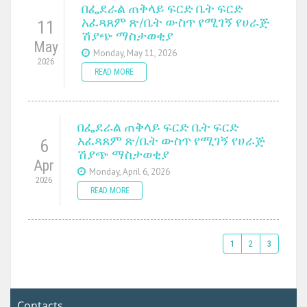
በፌደራል ጠቅላይ ፍርድ ቤት ፍርድ
አፈጻጸም ጽ/ቤት ውስጥ የሚገኝ የሀራጅ
11
ሽያጭ ማስታወቂያ
May
Monday, May 11, 2026
2026
READ MORE
በፌደራል ጠቅላይ ፍርድ ቤት ፍርድ
አፈጻጸም ጽ/ቤት ውስጥ የሚገኝ የሀራጅ
6
ሽያጭ ማስታወቂያ
Apr
Monday, April 6, 2026
2026
READ MORE
1
2
3
Contacts