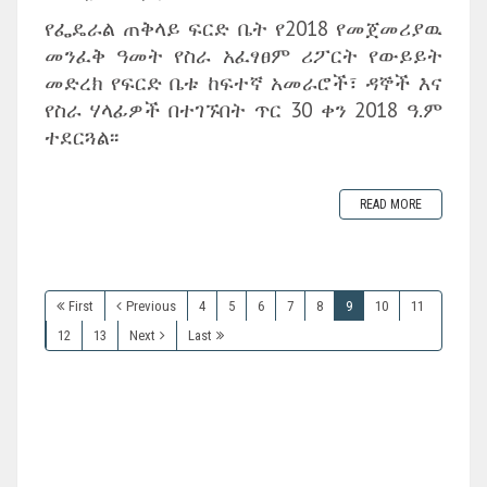
የፌዴራል ጠቅላይ ፍርድ ቤት የ2018 የመጀመሪያዉ
መንፈቅ ዓመት የስራ አፈፃፀም ሪፖርት የውይይት
መድረክ የፍርድ ቤቱ ከፍተኛ አመራሮች፣ ዳኞች እና
የስራ ሃላፊዎች በተገኙበት ጥር 30 ቀን 2018 ዓ.ም
ተደርጓል፡፡
READ MORE
First
Previous
4
5
6
7
8
9
10
11
12
13
Next
Last