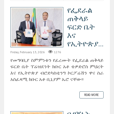
የፌደራል
ጠቅላይ
ፍርድ ቤት
እና
የኢትዮጵያ...
Friday, February 13, 2026
1276
የመግባቢያ ስምምነቱን የፈረሙት የፌደራል ጠቅላይ
ፍርድ ቤት ፕሬዝደንት ክቡር አቶ ቴዎድሮስ ምህረት
እና የኢትዮጵያ ብሮድካስቲንግ ኮርፖሬሽን ዋና ስራ
አስፈጻሚ ክቡር አቶ ቢኒያም ኤሮ ናቸው፡፡
READ MORE