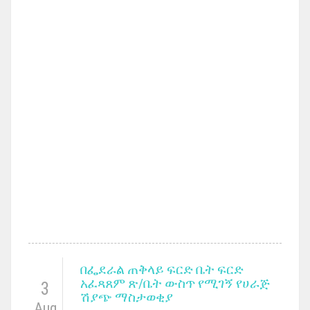
በፌደራል ጠቅላይ ፍርድ ቤት ፍርድ
አፈጻጸም ጽ/ቤት ውስጥ የሚገኝ የሀራጅ
3
ሽያጭ ማስታወቂያ
Aug