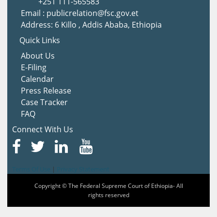
+251 111-565583
Email : publicrelation@fsc.gov.et
Address: 6 Killo , Addis Ababa, Ethiopia
Quick Links
About Us
E-Filing
Calendar
Press Release
Case Tracker
FAQ
Connect With Us
Terms Of Use
|
Privacy Statement
Copyright © The Federal Supreme Court of Ethiopia- All
rights reserved