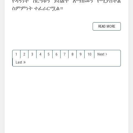
የዳኝነት ስርዓቱን ይበልጥ ለማዘመን የሚያስችል
ስምምነት ተፈራርሟል።
READ MORE
1
2
3
4
5
6
7
8
9
10
Next
Last