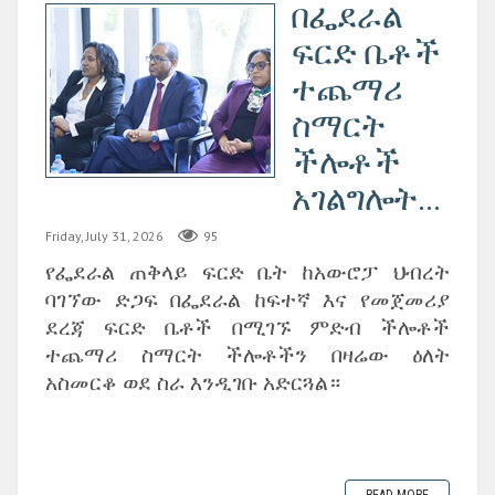
በፌደራል
ፍርድ ቤቶች
ተጨማሪ
ስማርት
ችሎቶች
አገልግሎት...
Friday, July 31, 2026
95
የፌደራል ጠቅላይ ፍርድ ቤት ከአውሮፓ ህብረት
ባገኘው ድጋፍ በፌደራል ከፍተኛ እና የመጀመሪያ
ደረጃ ፍርድ ቤቶች በሚገኙ ምድብ ችሎቶች
ተጨማሪ ስማርት ችሎቶችን በዛሬው ዕለት
አስመርቆ ወደ ስራ እንዲገቡ አድርጓል።
READ MORE