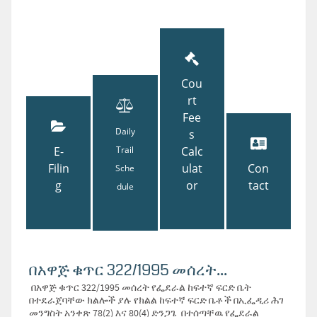
Cou
rt
Fee
Daily
s
E-
Trail
Calc
Filin
ulat
Con
Sche
g
or
tact
dule
በአዋጅ ቁጥር 322/1995 መሰረት...
በአዋጅ ቁጥር 322/1995 መሰረት የፌደራል ከፍተኛ ፍርድ ቤት
በተደራጀባቸው ክልሎች ያሉ የክልል ከፍተኛ ፍርድ ቤቶች በኢፌዲሪ ሕገ
መንግስት አንቀጽ 78(2) እና 80(4) ድንጋጌ በተሰጣቸዉ የፌደራል