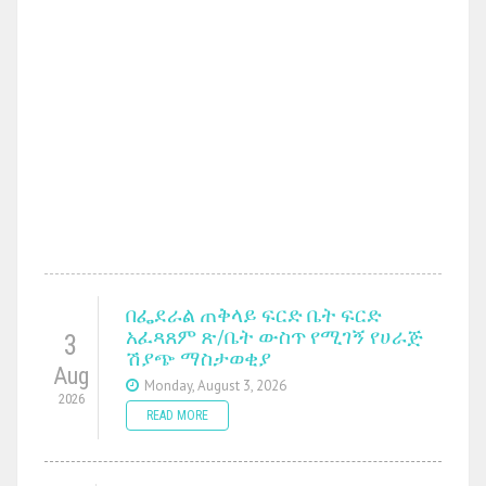
በፌደራል ጠቅላይ ፍርድ ቤት ፍርድ
አፈጻጸም ጽ/ቤት ውስጥ የሚገኝ የሀራጅ
3
ሽያጭ ማስታወቂያ
Aug
Monday, August 3, 2026
2026
READ MORE