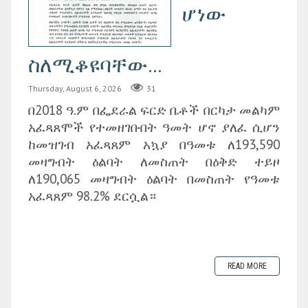
ሆነው
ስለሚቆዩባቸው...
Thursday, August 6, 2026
31
በ2018 ዓ.ም በፌደራል ፍርድ ቤቶች በርካታ መልካም
አፈጻጸሞች የተመዘገቡበት ዓመት ሆኖ ያለፈ ሲሆን
ከመዝገብ አፈጻጸም አኳያ በዓመቱ ለ193,590
መዛግብት ዕልባት ለመስጠት በዕቅድ ተይዞ
ለ190,065 መዛግብት ዕልባት በመስጠት የዓመቱ
አፈጻጸም 98.2% ደርሷል።
READ MORE