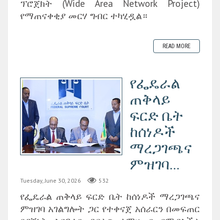
ፕሮጀክት (Wide Area Network Project)
የማጠናቀቂያ መርሃ ግብር ተካሂዷል።
READ MORE
የፌዴራል
ጠቅላይ
ፍርድ ቤት
ከሰነዶች
ማረጋገጫና
ምዝገባ...
Tuesday, June 30, 2026
532
‎የፌዴራል ጠቅላይ ፍርድ ቤት ከሰነዶች ማረጋገጫና
ምዝገባ አገልግሎት ጋር የተቀናጀ አሰራርን በመፍጠር