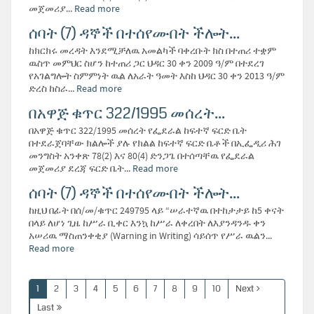
መጀመሪያ...
Read more
ሰባት (7) ዳኞች በተሰየሙበት ችሎት...
ከክርክሩ መረዳት እንደሚቻለዉ አመልካች ባቀረቡት ክስ በተጠሪ ተቋም
ዉስጥ መምህር ስሆን ከተጠሪ ጋር ህዳር 30 ቀን 2009 ዓ/ም በተደረገ
የአገልግሎት ስምምነት ዉል ለአራት ዓመት እስከ ህዳር 30 ቀን 2013 ዓ/ም
ድረስ ከስራ...
Read more
በአዋጅ ቁጥር 322/1995 መሰረት...
በአዋጅ ቁጥር 322/1995 መሰረት የፌደራል ከፍተኛ ፍርድ ቤት
በተደራጀባቸው ክልሎች ያሉ የክልል ከፍተኛ ፍርድ ቤቶች በኢፌዲሪ ሕገ
መንግስት አንቀጽ 78(2) እና 80(4) ድንጋጌ በተሰጣቸዉ የፌደራል
መጀመሪያ ደረጃ ፍርድ ቤት...
Read more
ሰባት (7) ዳኞች በተሰየሙበት ችሎት...
ከዚህ በፊት በሰ/መ/ቁጥር 249795 ላይ “ሠራተኛዉ በተከታታይ ከ5 ቀናት
በላይ ለሆነ ጊዜ ከሥራ ቢቀር እንኳ ከሥራ ለቀረበት ለእያንዳንዱ ቀን
አሠሪዉ ማስጠንቀቂያ (Warning in Writing) ሳይሰጥ የሥራ ዉልን...
Read more
1
2
3
4
5
6
7
8
9
10
Next
Last