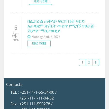
READ MORE
በፌደራል ጠቅላይ ፍርድ ቤት ፍርድ
አፈጻጸም ጽ/ቤት ውስጥ የሚገኝ የሀራጅ
6
ሽያጭ ማስታወቂያ
Apr
Monday, April 6, 2026
2026
READ MORE
1
2
3
Contacts
TEL : +251-11-1-55-34-00 /
+251-11-1-11-04-32
Fax : +251 111-550278 /