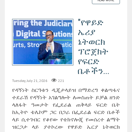
"የዋይድ
ኤሪያ
ኔትወርክ
ፕሮጀክት
የፍርድ
ቤቶችን...
Tuesday, July 21, 2026
221
የዳኝነት ስርዓቱን ዲጂታላይዝ በማድረግ ቀልጣፋና
ተደራሽ የዳኝነት አገልግሎት ለመስጠት ይቻል ዘንድ
ላለፋት ዓመታት የፌደራል ጠቅላይ ፍርድ ቤት
ከኢትዮ ቴሌኮም ጋር በጋራ በፌደራል ፍርድ ቤቶች
ላይ ሲተገብር የቆየው የቴክኖሎጂ የመሰረተ ልማት
ዝርጋታ ላይ ያተኮረው የዋይድ ኤርያ ኔትወርክ