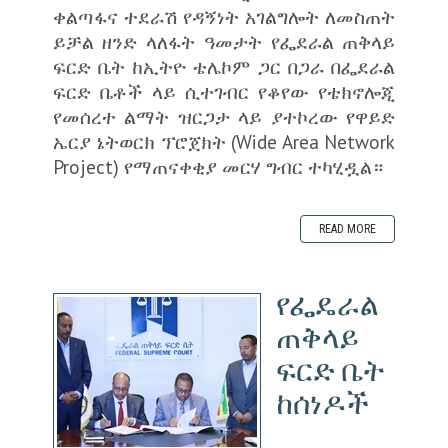
ቀልጣፋና ተደራሽ የዳኝነት አገልግሎት ለመስጠት
ይቻል ዘንድ ላለፋት ዓመታት የፌደራል ጠቅላይ
ፍርድ ቤት ከኢትዮ ቴሌኮም ጋር በጋራ በፌደራል
ፍርድ ቤቶች ላይ ሲተገብር የቆየው የቴክኖሎጂ
የመሰረተ ልማት ዝርጋታ ላይ ያተኮረው የዋይድ
ኤርያ ኔትወርክ ፕሮጀክት (Wide Area Network
Project) የማጠናቀቂያ መርሃ ግብር ተካሂዷል።
READ MORE
የፌዴራል
ጠቅላይ
ፍርድ ቤት
ከሰነዶች