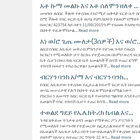
አቶ ኩማ መልኩ እና አቶ ሰለሞን ዘለቀ ...
መዝገቡ ለሰበር ችሎት የቀረበዉ የኦሮሚያ ጠቅላይ ፍርድ ቤት ሰ
ሰሚ ችሎት የስር ፍርድ ቤት ዉሳኔ የህግ ስህተት የለዉም በማለት
በመ/ቁ/ 423754 ላይ በቀን 11/09/2015ዓ.ም የሰጠዉ ትእዛዝ የ
ስህተት ተፈጽሞበታል...
Read more
እነ ወ/ሮ ጌጤ ሙለታ(3ሰዎች) እና ወ/ሮ..
ለዚህ የሰበር አቤቱታ መቅረብ ምክንያት የሆነዉ ጉዳይ የዉርስ
ክርክርን የሚመለከት ሆኖ ክርክሩ የተጀመረዉ በአምቦ ወረዳ ፍር
ቤት ሲሆን በወረዳዉ ፍርድ ቤት አመልካቾች ከሳሽ ተጠሪ ደግሞ
ተከሳሽ በመሆን ተከራክረዋል፡፡ አመልካቾች...
Read more
ብርሃን ባንክ አ/ማ እና ብርሃን ባንክ...
የሰበር አቤቱታው የቀረበው የፌደራል ከፍተኛ ፍርድ ቤት በሠጠ
ውሳኔ መሠረታዊ የሕግ ስህተት ተፈጽሞበታል በሚል ነው፡፡
የክርክሩን አመጣጥ ከስር ፍርድ ቤት የመዝገብ ግልባጭ እንደተረ
አመልካች የስር ተከሳሽ ሲሆን ተጠሪ ከሳሽ...
Read more
ተወልደ ግደይ የኤሌክትሪክ ኬብል እና...
ጉዳዩ ለቅድመ ጥንቃቄ ዕዳን መልሶ የማዋቀር ሥነ ሥርዓትን
የሚመለከት ነው፡፡ጉዳዩ የተጀመረው በፌደራል ከፍተኛ ፍርድ ቤ
በአመልካች አቤቱታ አቅራብነት ነው፡፡በአመልካች የቀረበው አቤ
ይዘትም በአጭሩ ከተጠሪ ጋር ግንቦት 22 ቀን...
Read more