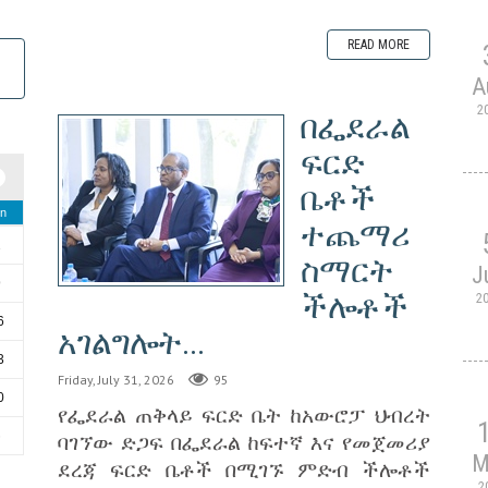
READ MORE
A
2
በፌደራል
ፍርድ
ቤቶች
n
ተጨማሪ
2
ስማርት
J
9
ችሎቶች
2
6
አገልግሎት...
3
Friday, July 31, 2026
95
0
የፌደራል ጠቅላይ ፍርድ ቤት ከአውሮፓ ህብረት
ባገኘው ድጋፍ በፌደራል ከፍተኛ እና የመጀመሪያ
6
M
ደረጃ ፍርድ ቤቶች በሚገኙ ምድብ ችሎቶች
2