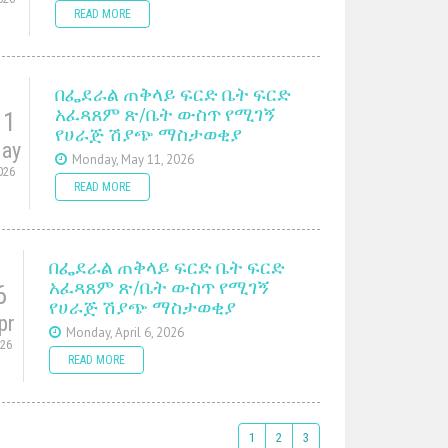
READ MORE
በፌደራል ጠቅላይ ፍርድ ቤት ፍርድ
አፈጻጸም ጽ/ቤት ውስጥ የሚገኝ
11
የሀራጅ ሽያጭ ማስታወቂያ
ay
Monday, May 11, 2026
026
READ MORE
በፌደራል ጠቅላይ ፍርድ ቤት ፍርድ
አፈጻጸም ጽ/ቤት ውስጥ የሚገኝ
6
የሀራጅ ሽያጭ ማስታወቂያ
pr
Monday, April 6, 2026
026
READ MORE
1
2
3