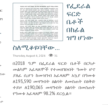
የፌደራል
በር
ፍርድ
ህግ
ቤቶች
በከፊል
.
ዝግ ሆነው
ድ
ስለሚቆዩባቸው...
Thursday, August 6, 2026
31
በ2018 ዓ.ም በፌደራል ፍርድ ቤቶች በርካታ
ው
መልካም አፈጻጸሞች የተመዘገቡበት ዓመት ሆኖ
ዳነው
ያለፈ ሲሆን ከመዝገብ አፈጻጸም አኳያ በዓመቱ
ለ193,590 መዛግብት ዕልባት ለመስጠት በዕቅድ
ተይዞ ለ190,065 መዛግብት ዕልባት በመስጠት
የዓመቱ አፈጻጸም 98.2% ደርሷል።
ት
ቱታ