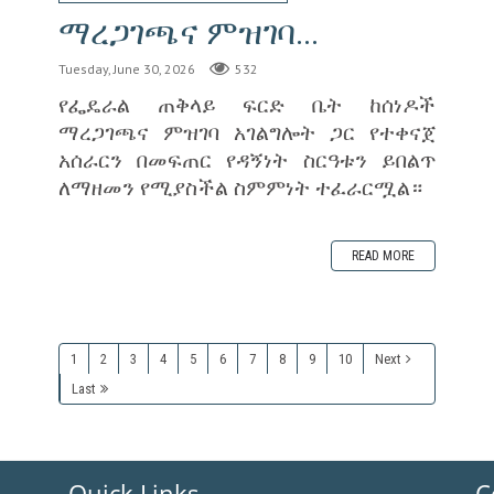
ማረጋገጫና ምዝገባ...
Tuesday, June 30, 2026
532
‎የፌዴራል ጠቅላይ ፍርድ ቤት ከሰነዶች
ማረጋገጫና ምዝገባ አገልግሎት ጋር የተቀናጀ
አሰራርን በመፍጠር የዳኝነት ስርዓቱን ይበልጥ
ለማዘመን የሚያስችል ስምምነት ተፈራርሟል።
READ MORE
1
2
3
4
5
6
7
8
9
10
Next
Last
Quick Links
C