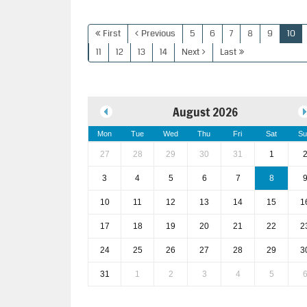
First
Previous
5
6
7
8
9
10
11
12
13
14
Next
Last
August 2026
Mon
Tue
Wed
Thu
Fri
Sat
Su
27
28
29
30
31
1
3
4
5
6
7
8
10
11
12
13
14
15
1
17
18
19
20
21
22
2
24
25
26
27
28
29
3
31
1
2
3
4
5