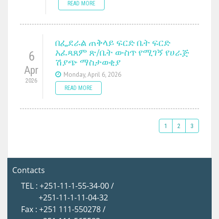
READ MORE
በፌደራል ጠቅላይ ፍርድ ቤት ፍርድ
አፈጻጸም ጽ/ቤት ውስጥ የሚገኝ የሀራጅ
6
ሽያጭ ማስታወቂያ
Apr
Monday, April 6, 2026
2026
READ MORE
1
2
3
Contacts
TEL : +251-11-1-55-34-00 /
+251-11-1-11-04-32
Fax : +251 111-550278 /