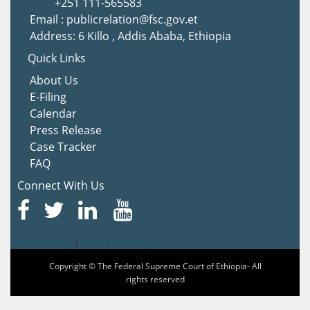
+251 111-565583
Email : publicrelation@fsc.gov.et
Address: 6 Killo , Addis Ababa, Ethiopia
Quick Links
About Us
E-Filing
Calendar
Press Release
Case Tracker
FAQ
Connect With Us
Terms Of Use
|
Privacy Statement
Copyright © The Federal Supreme Court of Ethiopia- All
rights reserved