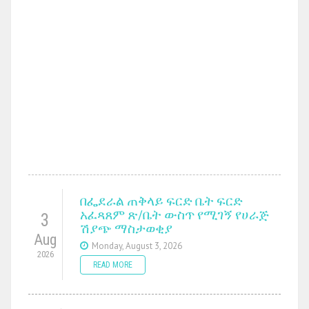
በፌደራል ጠቅላይ ፍርድ ቤት ፍርድ
አፈጻጸም ጽ/ቤት ውስጥ የሚገኝ የሀራጅ
3
ሽያጭ ማስታወቂያ
Aug
Monday, August 3, 2026
2026
READ MORE