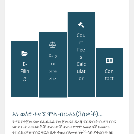
Cou
rt
Fee
Daily
s
E-
Trail
Calc
Filin
ulat
Con
Sche
g
or
tact
dule
እነ ወ/ሮ ተናኜ ሞላ ብርሐኔ(3ሰዎች)...
ጉዳዩ የተጀመረው በፌዴራል የመጀመሪያ ደረጃ ፍርድ ቤት ሲሆን በስር
ፍርድ ቤት አመልካቾች ተጠሪዎች ተጠሪ ደግሞ አመልካች በመሆን
ተከራክረዋል፡፡በስር ፍርድ ቤት ተጠሪ በአመልካቾች ላይ ያቀረቡት ክስ