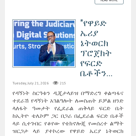
READ MORE
"የዋይድ
ኤሪያ
ኔትወርክ
ፕሮጀክት
የፍርድ
ቤቶችን...
Tuesday, July 21, 2026
215
የዳኝነት ስርዓቱን ዲጂታላይዝ በማድረግ ቀልጣፋና
ተደራሽ የዳኝነት አገልግሎት ለመስጠት ይቻል ዘንድ
ላለፋት ዓመታት የፌደራል ጠቅላይ ፍርድ ቤት
ከኢትዮ ቴሌኮም ጋር በጋራ በፌደራል ፍርድ ቤቶች
ላይ ሲተገብር የቆየው የቴክኖሎጂ የመሰረተ ልማት
ዝርጋታ ላይ ያተኮረው የዋይድ ኤርያ ኔትወርክ