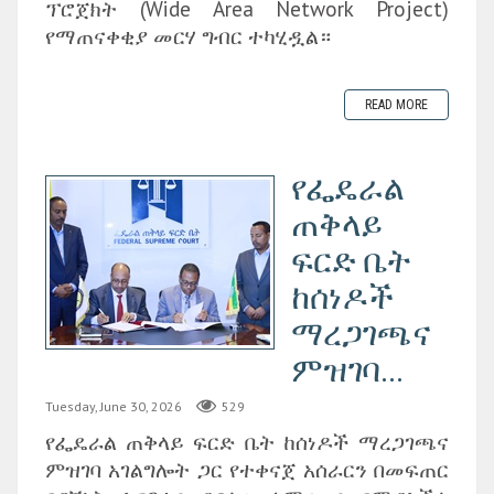
ፕሮጀክት (Wide Area Network Project)
የማጠናቀቂያ መርሃ ግብር ተካሂዷል።
READ MORE
የፌዴራል
ጠቅላይ
ፍርድ ቤት
ከሰነዶች
ማረጋገጫና
ምዝገባ...
Tuesday, June 30, 2026
529
‎የፌዴራል ጠቅላይ ፍርድ ቤት ከሰነዶች ማረጋገጫና
ምዝገባ አገልግሎት ጋር የተቀናጀ አሰራርን በመፍጠር