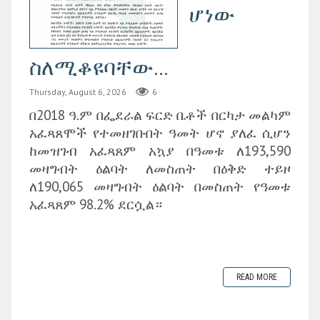
ሆነው
ስለሚቆዩባቸው...
Thursday, August 6, 2026
6
በ2018 ዓ.ም በፌደራል ፍርድ ቤቶች በርካታ መልካም
አፈጻጸሞች የተመዘገቡበት ዓመት ሆኖ ያለፈ ሲሆን
ከመዝገብ አፈጻጸም አኳያ በዓመቱ ለ193,590
መዛግብት ዕልባት ለመስጠት በዕቅድ ተይዞ
ለ190,065 መዛግብት ዕልባት በመስጠት የዓመቱ
አፈጻጸም 98.2% ደርሷል።
READ MORE