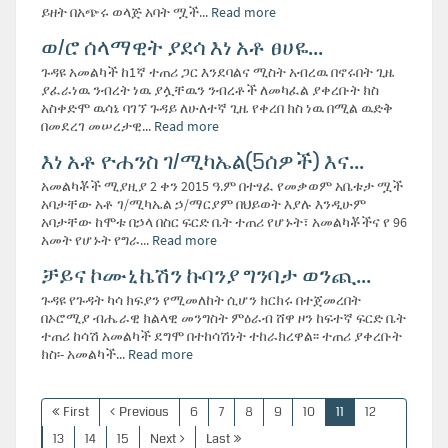
ይዘት በአጭሩ ወላጅ አባት ሟች...
Read more
ወ/ሮ ሰላማዊት ያደሳ እነ አቶ ፀሀዬ...
ጉዳዩ አመልካች ከ1ኛ ተጠሪ ጋር እንደባልና ሚስት አብረዉ በኖሩበት ጊዜ
ያፈራነዉ ንብረት ነዉ ያሏቸዉን ንብረቶች ለመካፈል ያቀረቡት ክስ
አስቀድሞ ዉሳኔ ባገኘ ጉዳይ ለሁለተኛ ጊዜ የቀረበ ክስ ነዉ በሚል ዉድቅ
በመደረገ መሠረታዊ...
Read more
እነ አቶ ዮሐንስ ገ/ሚካኤል(5ሰዎች) እና...
አመልካቾች ሚያዚያ 2 ቀን 2015 ዓ.ም በተፃፈ የመቃወም አቤቱታ ሟች
አባታቸው አቶ ገ/ሚካኤል ኃ/ማርያም በህይወት እያሉ እንዲሁም
አባታቸው ከሞቱ በኃላ በስር ፍርድ ቤት ተጠሪ የሆኑት፣ አመልካቾችና የ 96
አመት የሆኑት የግራ...
Read more
ቻይና ኮሙኒኬሽን ኩባንያ ግንባታ ወንጪ...
ጉዳዩ የጉዳት ካሳ ክፍያን የሚመለከት ሲሆን ክርክሩ በተጀመረበት
በኦሮሚያ ብሔራዊ ክልላዊ መንግስት ምዕራብ ሸዋ ዞን ከፍተኛ ፍርድ ቤት
ተጠሪ ከሳሽ አመልካች ደግሞ በተከሳሽነት ተከራክረዋል፡፡ ተጠሪ ያቀረቡት
ክስ፡- አመልካች...
Read more
First
Previous
6
7
8
9
10
11
12
13
14
15
Next
Last