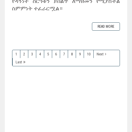
የዳኝነት ስርዓቱን ይበልጥ ለማዘመን የሚያስችል
ስምምነት ተፈራርሟል።
READ MORE
1
2
3
4
5
6
7
8
9
10
Next
Last