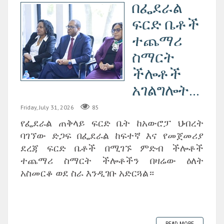
በፌደራል
ፍርድ ቤቶች
ተጨማሪ
ስማርት
ችሎቶች
አገልግሎት...
Friday, July 31, 2026
85
የፌደራል ጠቅላይ ፍርድ ቤት ከአውሮፓ ህብረት
ባገኘው ድጋፍ በፌደራል ከፍተኛ እና የመጀመሪያ
ደረጃ ፍርድ ቤቶች በሚገኙ ምድብ ችሎቶች
ተጨማሪ ስማርት ችሎቶችን በዛሬው ዕለት
አስመርቆ ወደ ስራ እንዲገቡ አድርጓል።