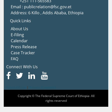
+251 111-565583
Email : publicrelation@fsc.gov.et
Address: 6 Killo , Addis Ababa, Ethiopia
Quick Links
About Us
E-Filing
Calendar
Press Release
Case Tracker
FAQ
Connect With Us
Terms Of Use
|
Privacy Statement
Copyright © The Federal Supreme Court of Ethiopia- All
rights reserved