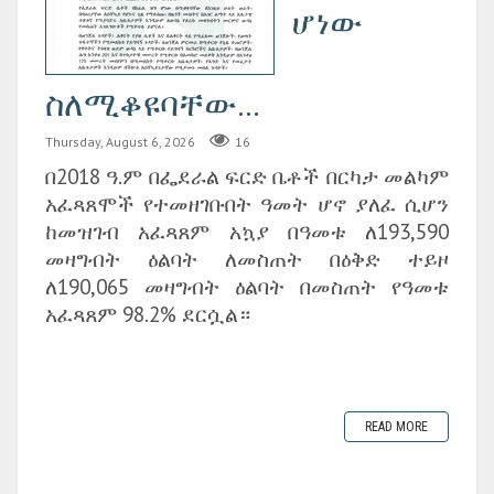
ሆነው
ስለሚቆዩባቸው...
Thursday, August 6, 2026
16
በ2018 ዓ.ም በፌደራል ፍርድ ቤቶች በርካታ መልካም
አፈጻጸሞች የተመዘገቡበት ዓመት ሆኖ ያለፈ ሲሆን
ከመዝገብ አፈጻጸም አኳያ በዓመቱ ለ193,590
መዛግብት ዕልባት ለመስጠት በዕቅድ ተይዞ
ለ190,065 መዛግብት ዕልባት በመስጠት የዓመቱ
አፈጻጸም 98.2% ደርሷል።
READ MORE