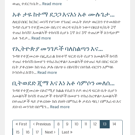
ወጪ ተደርጎ ቤት...
Read more
አቶ ታዬ ከተማ ደጋጋ እናእነ አቶ ሙሉጌታ...
ለዚህ ሰበር ክርክር መነሻ የሆነው የገጠር መሬት ይዞታ ዉርስን የተመለከተ
ጉዳይ ሲሆን የተጀመረው በሲናና ወረዳ ፍ/ቤት ነው፡፡ በዚህ ፍ/ቤት 2ኛ
ተጠሪ ከሳሽ፤ አመልካች ተከሳሽ ሲሆኑ 1ኛ እና 3ኛ ተጠሪዎች እንዲሁም
አቶ ጉደታ...
Read more
የኢትዮጵያ መንገዶች ባለስልጣን እና...
ጉዳዩ የተጀመረው በፌዴራል ከፍተኛ ፍርድ ቤት ሲሆን አመልካች ከሳሽ
ተጠሪ ተከሳሽ በመሆን ተከራክረዋል፡፡ አመልካች በተጠሪ ላይ በስር ፍርድ
ቤት ያቀረበው ክስ ፍሬ ቃሉ በአጭሩ በከሳሽና በተክለ ብርሃን አምባዬ
ኮንስትራክሽን...
Read more
ቢትወደድ ጂማ እና እነ አቶ ሳምሶን መለሰ...
ጉዳዩ የተጀመረው በኦሮሚያ ክልል የሴደን ሶዶ ወረዳ ፍርድ ቤት ሲሆን
አመልካች ከሳሽ ተጠሪዎች ተከሳሾች በመሆን ተከራክረዋል፡፡ አመልካች
በተጠሪዎች ላይ ያቀረበው ክስ ይዘት በምስራቅ ታደሰ ዳቢ፣ በምእራብ እና
ደቡብ መንገድ በሰሜን...
Read more
First
Previous
8
9
10
11
12
13
14
15
16
17
Next
Last