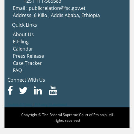
+251 111-565583
Email : publicrelation@fsc.gov.et
Address: 6 Killo , Addis Ababa, Ethiopia
Quick Links
About Us
E-Filing
Calendar
Press Release
Case Tracker
FAQ
Connect With Us
Terms Of Use
|
Privacy Statement
Copyright © The Federal Supreme Court of Ethiopia- All
rights reserved