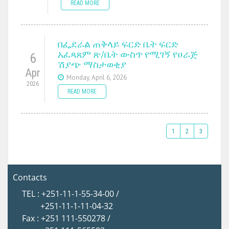
READ MORE
በፌደራል ጠቅላይ ፍርድ ቤት ፍርድ
አፈጻጸም ጽ/ቤት ውስጥ የሚገኝ የሀራጅ
6
ሽያጭ ማስታወቂያ
Apr
Monday, April 6, 2026
2026
READ MORE
1
2
3
Contacts
TEL : +251-11-1-55-34-00 /
+251-11-1-11-04-32
Fax : +251 111-550278 /