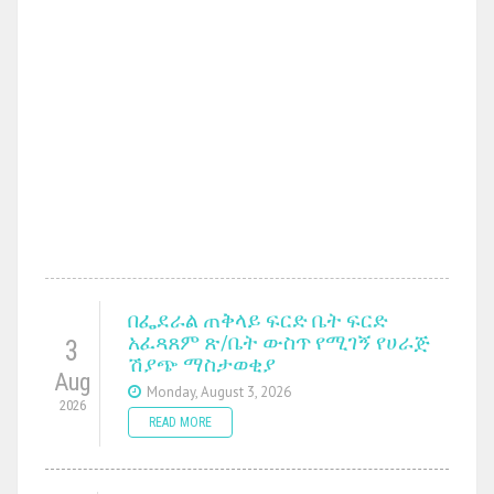
በፌደራል ጠቅላይ ፍርድ ቤት ፍርድ
አፈጻጸም ጽ/ቤት ውስጥ የሚገኝ የሀራጅ
3
ሽያጭ ማስታወቂያ
Aug
Monday, August 3, 2026
2026
READ MORE