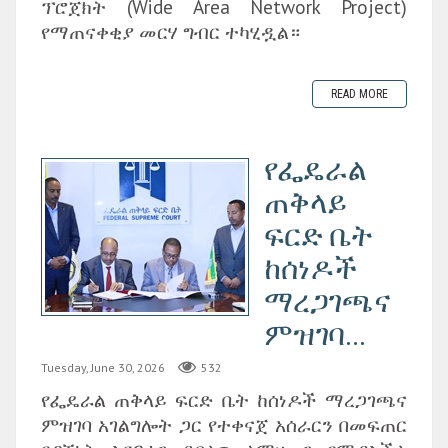
ፕሮጀክት (Wide Area Network Project)
የማጠናቀቂያ መርሃ ግብር ተካሂዷል።
READ MORE
የፌዴራል
ጠቅላይ
ፍርድ ቤት
ከሰነዶች
ማረጋገጫና
ምዝገባ...
Tuesday, June 30, 2026
532
‎የፌዴራል ጠቅላይ ፍርድ ቤት ከሰነዶች ማረጋገጫና
ምዝገባ አገልግሎት ጋር የተቀናጀ አሰራርን በመፍጠር