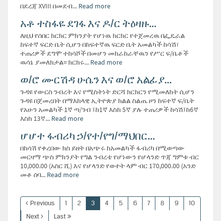
በደረጃ XVIII በመደብ...
Read more
አቶ ተስፋዬ ደገፋ እና ዶ/ር ትዕዛዙ...
ለዚህ የሰበር ክርክር ምክንያት የሆነዉ ክርክር የተጀመረዉ በፌዴራል
ከፍተኛ ፍርድ ቤት ሲሆን በከፍተኛዉ ፍርድ ቤት አመልካች ከሳሽ፣
ተጠሪዎች ደግሞ ተከሳሾች በመሆን መከራከራቸዉን የሥር ፍ/ቤቶች
ዉሳኔ ያመለክታል፡፡ ክርክሩ...
Read more
ወ/ሮ ሙርሽዳ ሁሴን እና ወ/ሮ አልፊያ...
ጉዳዩ የውርስ ንብረት እና የሚስትነት ድርሻ ክርክርን የሚመለከት ሲሆን
ጉዳዩ በጀመረበት በማእከላዊ ኢትዮጵያ ክልል ስልጤ ዞን ከፍተኛ ፍ/ቤት
የአሁን አመልካች 1ኛ ጣ/ገብ ፤ከ1ኛ እስከ 5ኛ ያሉ ተጠሪዎች ከሳሽ፤ከ6ኛ
እስከ 13ኛ...
Read more
ሆሆተ ፋብሪካ ኃ/የተ/የግ/ማህበር...
በከሳሽ የቀረበው ክስ ይዘት በአጭሩ ከአመልካች ፋብሪካ በሚወጣው
መርዛማ ጭስ ምክንያት የግል ንብረቴ የሆነውን የሆላንድ ጥጃ ግምቱ ብር
10,000.00 (አስር ሺ) እና የሆላንድ የወተት ላም ብር 170,000.00 (አንድ
መቶ ሰባ...
Read more
Previous
1
2
3
4
5
6
7
8
9
10
Next
Last