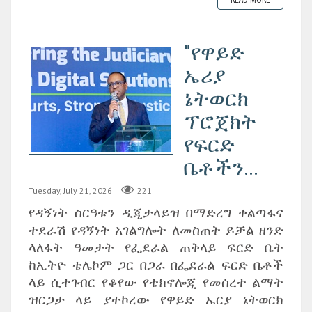
"የዋይድ
ኤሪያ
ኔትወርክ
ፕሮጀክት
የፍርድ
ቤቶችን...
Tuesday, July 21, 2026
221
የዳኝነት ስርዓቱን ዲጂታላይዝ በማድረግ ቀልጣፋና
ተደራሽ የዳኝነት አገልግሎት ለመስጠት ይቻል ዘንድ
ላለፋት ዓመታት የፌደራል ጠቅላይ ፍርድ ቤት
ከኢትዮ ቴሌኮም ጋር በጋራ በፌደራል ፍርድ ቤቶች
ላይ ሲተገብር የቆየው የቴክኖሎጂ የመሰረተ ልማት
ዝርጋታ ላይ ያተኮረው የዋይድ ኤርያ ኔትወርክ