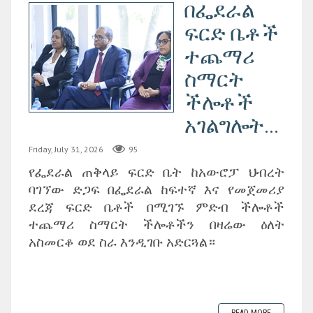
በፌደራል
ፍርድ ቤቶች
ተጨማሪ
ስማርት
ችሎቶች
አገልግሎት...
Friday, July 31, 2026
95
የፌደራል ጠቅላይ ፍርድ ቤት ከአውሮፓ ህብረት
ባገኘው ድጋፍ በፌደራል ከፍተኛ እና የመጀመሪያ
ደረጃ ፍርድ ቤቶች በሚገኙ ምድብ ችሎቶች
ተጨማሪ ስማርት ችሎቶችን በዛሬው ዕለት
አስመርቆ ወደ ስራ እንዲገቡ አድርጓል።
READ MORE