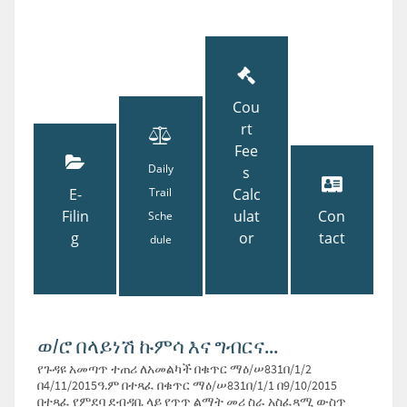
Cou
rt
Fee
Daily
s
E-
Trail
Calc
Filin
ulat
Con
Sche
g
or
tact
dule
ወ/ሮ በላይነሽ ኩምሳ እና ግብርና...
የጉዳዩ አመጣጥ ተጠሪ ለአመልካች በቁጥር ማዕ/ሠ831በ/1/2
በ4/11/2015ዓ.ም በተጻፈ በቁጥር ማዕ/ሠ831በ/1/1 በ9/10/2015
በተጻፈ የምደባ ደብዳቤ ላይ የጥጥ ልማት መሪ ስራ አስፈጻሚ ውስጥ