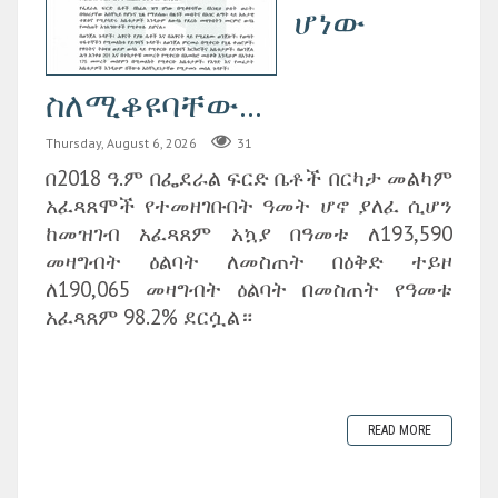
ሆነው
ስለሚቆዩባቸው...
Thursday, August 6, 2026
31
በ2018 ዓ.ም በፌደራል ፍርድ ቤቶች በርካታ መልካም
አፈጻጸሞች የተመዘገቡበት ዓመት ሆኖ ያለፈ ሲሆን
ከመዝገብ አፈጻጸም አኳያ በዓመቱ ለ193,590
መዛግብት ዕልባት ለመስጠት በዕቅድ ተይዞ
ለ190,065 መዛግብት ዕልባት በመስጠት የዓመቱ
አፈጻጸም 98.2% ደርሷል።
READ MORE