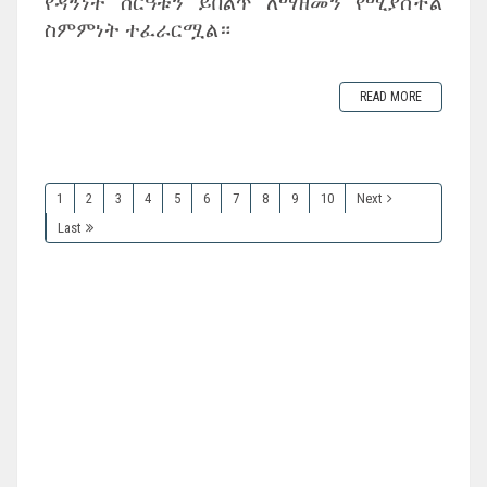
የዳኝነት ስርዓቱን ይበልጥ ለማዘመን የሚያስችል
ስምምነት ተፈራርሟል።
READ MORE
1
2
3
4
5
6
7
8
9
10
Next
Last