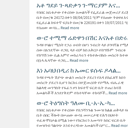
አቶ ግደይ ገ-ጻድቃን ገ-ማርያም እና...
የሰበር አቤቱታው የቀረበው አመልካች የፌደራል መጀመሪያ ደረጃ
ቤት በመ/ቁ 24172 በቀን 08/04/2011 ዓ/ም የሰጠው ትዕዛዝ እ
የፌደራል ከፍተኛ ፍ/ቤት በመ/ቁ 226191 በቀን 19/07/2011 ዓ
የሰጠው ውሳኔ...
Read more
ወ-ሮ ተሚማ ሬድዋን በሽር እናአቶ በድሩ.
ጉዳዩ የባልና ሚስት የጋራ ሀብት በሆነ ንብረት ላይ ይገባኛል የ
ሰው በአንደኛው ተጋቢ ላይ ብቻ ክስ አቅርቦ ተከሣሹም ንብረቱ
የከሣሽ ነው ሲል አምኖ መከራካሩን ተክተሎ በክሱ መሰረት ከተወ
በኋላ ሌላኛው ተጋቢ...
Read more
እነ ኡባህ በዲሪ ከ ኡመር ዩሱፍ ዶላል...
ጉዳዩ የጫት ሽያጭ ውልን መሰረት ያደረገ የእዳ ይከፈለኝ ክስን
መሰረት ያደረገ ሲሆን ክርክሩ በተጀመረበት የሶማሌ ብሔራዊ
ክልላዊ መንግስት የፋፈን ዞን ከፍተኛ ፍርድ ቤት ተጠሪ ከሳሽ
አመልካቾች እንደየቅደም ተከተላቸው ተከሳሾች...
Read more
ወ-ሮ ትዕግስት ዓለሙ ቢ-አ-ኤ-ካ...
የሰበር አቤቱታው የቀረበው የቤንሻንጉል ጉሙዝ ክልል ጠቅላይ ፍ
ቤት ሰበር ችሎት በሠጠው ውሳኔ መሠረታዊ የሕግ ስህተት
ተፈጽሞበታል በሚል ነው፡፡ የክርክሩን አመጣጥ ከስር ፍርድ ቤት
የመዝገብ ግልባጭ እንደተረዳነው አመልካች በሥር...
Read mor