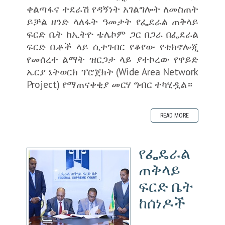
ቀልጣፋና ተደራሽ የዳኝነት አገልግሎት ለመስጠት
ይቻል ዘንድ ላለፋት ዓመታት የፌደራል ጠቅላይ
ፍርድ ቤት ከኢትዮ ቴሌኮም ጋር በጋራ በፌደራል
ፍርድ ቤቶች ላይ ሲተገብር የቆየው የቴክኖሎጂ
የመሰረተ ልማት ዝርጋታ ላይ ያተኮረው የዋይድ
ኤርያ ኔትወርክ ፕሮጀክት (Wide Area Network
Project) የማጠናቀቂያ መርሃ ግብር ተካሂዷል።
READ MORE
የፌዴራል
ጠቅላይ
ፍርድ ቤት
ከሰነዶች