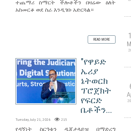
ተጨማሪ ስማርት ችሎቶችን በዛሬው ዕለት
አስመርቆ ወደ ስራ እንዲገቡ አድርጓል።
READ MORE
M
2
"የዋይድ
ኤሪያ
ኔትወርክ
ፕሮጀክት
A
የፍርድ
2
ቤቶችን...
Tuesday, July 21, 2026
215
የዳኝነት ስርዓቱን ዲጂታላይዝ በማድረግ