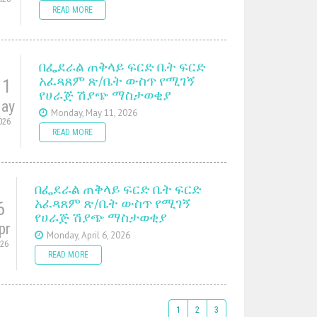
READ MORE
በፌደራል ጠቅላይ ፍርድ ቤት ፍርድ
አፈጻጸም ጽ/ቤት ውስጥ የሚገኝ
11
የሀራጅ ሽያጭ ማስታወቂያ
ay
Monday, May 11, 2026
026
READ MORE
በፌደራል ጠቅላይ ፍርድ ቤት ፍርድ
አፈጻጸም ጽ/ቤት ውስጥ የሚገኝ
6
የሀራጅ ሽያጭ ማስታወቂያ
pr
Monday, April 6, 2026
026
READ MORE
1
2
3