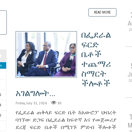
READ MORE
A
2
በፌደራል
ፍርድ
ቤቶች
ተጨማሪ
n
ስማርት
J
2
ችሎቶች
2
9
አገልግሎት...
6
Friday, July 31, 2026
85
3
የፌደራል ጠቅላይ ፍርድ ቤት ከአውሮፓ ህብረት
0
ባገኘው ድጋፍ በፌደራል ከፍተኛ እና የመጀመሪያ
M
ደረጃ ፍርድ ቤቶች በሚገኙ ምድብ ችሎቶች
6
2