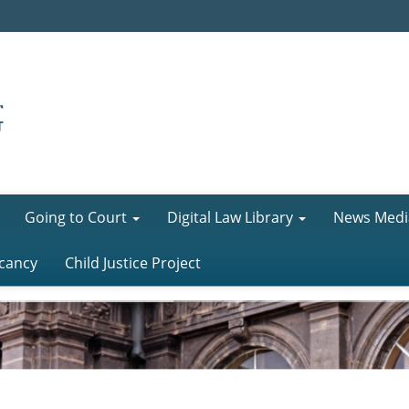
Going to Court
Digital Law Library
News Medi
cancy
Child Justice Project