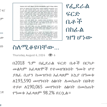
የፌደራል
 ፍ/
ፍርድ
ና
/ም
ቤቶች
በከፊል
..
ዝግ ሆነው
ሚለው
ስለሚቆዩባቸው...
ሰነ
Thursday, August 6, 2026
6
በ2018 ዓ.ም በፌደራል ፍርድ ቤቶች በርካታ
መልካም አፈጻጸሞች የተመዘገቡበት ዓመት ሆኖ
ያለፈ ሲሆን ከመዝገብ አፈጻጸም አኳያ በዓመቱ
ለ193,590 መዛግብት ዕልባት ለመስጠት በዕቅድ
ተይዞ ለ190,065 መዛግብት ዕልባት በመስጠት
የዓመቱ አፈጻጸም 98.2% ደርሷል።
ርድ
e