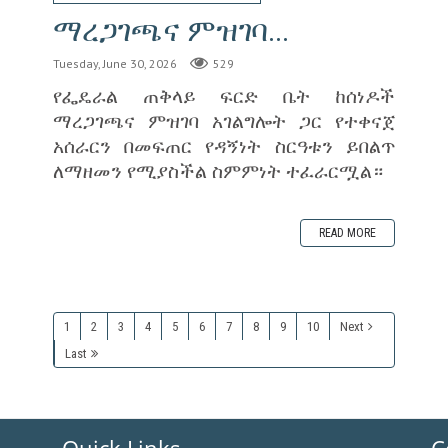
ማረጋገጫና ምዝገባ...
Tuesday, June 30, 2026
529
‎የፌዴራል ጠቅላይ ፍርድ ቤት ከሰነዶች
ማረጋገጫና ምዝገባ አገልግሎት ጋር የተቀናጀ
አሰራርን በመፍጠር የዳኝነት ስርዓቱን ይበልጥ
ለማዘመን የሚያስችል ስምምነት ተፈራርሟል።
READ MORE
1
2
3
4
5
6
7
8
9
10
Next
Last
Quick Links
C