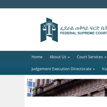
Home
About Us
Court Services
Judgement Execution Directorate
Va