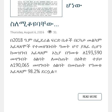
ሆነው
ስለሚቆዩባቸው...
Thursday, August 6, 2026
31
በ2018 ዓ.ም በፌደራል ፍርድ ቤቶች በርካታ መልካም
አፈጻጸሞች የተመዘገቡበት ዓመት ሆኖ ያለፈ ሲሆን
ከመዝገብ አፈጻጸም አኳያ በዓመቱ ለ193,590
መዛግብት ዕልባት ለመስጠት በዕቅድ ተይዞ
ለ190,065 መዛግብት ዕልባት በመስጠት የዓመቱ
አፈጻጸም 98.2% ደርሷል።
READ MORE