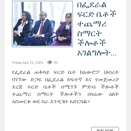
በፌደራል
ፍርድ ቤቶች
ተጨማሪ
ስማርት
ችሎቶች
አገልግሎት...
Friday, July 31, 2026
95
የፌደራል ጠቅላይ ፍርድ ቤት ከአውሮፓ ህብረት
ባገኘው ድጋፍ በፌደራል ከፍተኛ እና የመጀመሪያ
ደረጃ ፍርድ ቤቶች በሚገኙ ምድብ ችሎቶች
ተጨማሪ ስማርት ችሎቶችን በዛሬው ዕለት
አስመርቆ ወደ ስራ እንዲገቡ አድርጓል።
READ MORE