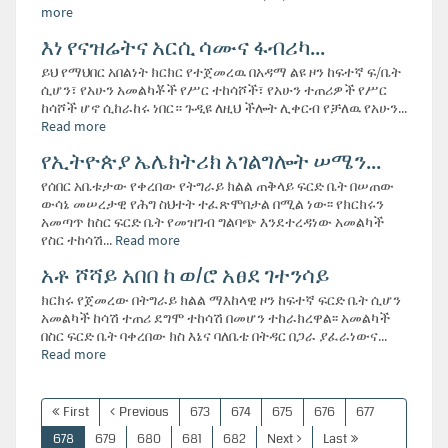
more
እነ የናዝሬትና አርሲ ሳሙና ፋብሪካ...
ይህ የማህበር አበልነት ክርክር የተጀመረዉ በአዳማ ልዩ ዞን ከፍተኛ ፍ/ቤት
ሲሆን፣ የአሁን አመልካቾች የሥር ተከሳሾች፣ የአሁን ተጠሪዎች የሥር
ከሳሾች ሆኖ ሲከራከሩ ነበር። ጉዲዩ ለዚህ ችሎት ሊቀርብ የቻለዉ የአሁን...
Read more
የኢትዮጵያ ኤሌክትሪክ አገልግሎት ሠሜን...
የሰበር አቤቱታው የቀረበው የትግራይ ክልል ጠቅላይ ፍርድ ቤት በሠጠው
ውሳኔ መሠረታዊ የሕግ ስህተት ተፈጽሞበታል በሚል ነው፡፡ የክርክሩን
አመጣጥ ከስር ፍርድ ቤት የመዝገብ ግልባጭ እንደተረዳነው አመልካች
የስር ተከሳሽ...
Read more
አቶ ሾሻይ አበበ ከ ወ/ሮ አፀደ ገተንሳይ
ክርክሩ የጀመረው በትግራይ ክልል ማእከላዊ ዞን ከፍተኛ ፍርድ ቤት ሲሆን
አመልካች ከሳሽ ተጠሪ ደግሞ ተከሳሽ በመሆን ተከራክረዋል፡፡ አመልካች
በስር ፍርድ ቤት ባቀረበው ክስ እኔና ባለቤቴ በትዳር በጋራ ያፈራነውና...
Read more
First
Previous
673
674
675
676
677
678
679
680
681
682
Next
Last