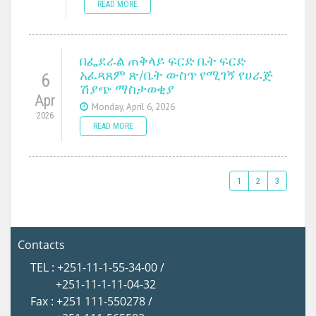
READ MORE
በፌደራል ጠቅላይ ፍርድ ቤት ፍርድ
አፈጻጸም ጽ/ቤት ውስጥ የሚገኝ የሀራጅ
6
ሽያጭ ማስታወቂያ
Apr
Monday, April 6, 2026
2026
READ MORE
1
2
3
Contacts
TEL : +251-11-1-55-34-00 /
+251-11-1-11-04-32
Fax : +251 111-550278 /