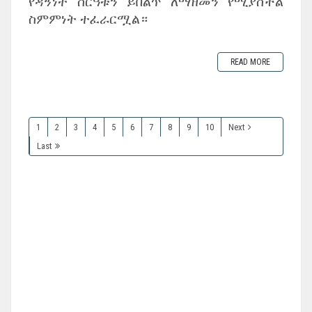
የዳኝነት ስርዓቱን ይበልጥ ለማዘመን የሚያስችል
ስምምነት ተፈራርሟል።
READ MORE
1
2
3
4
5
6
7
8
9
10
Next
Last