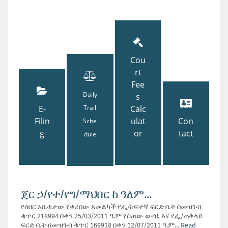
Cou
rt
Fee
Daily
s
E-
Trail
Calc
Filin
ulat
Con
Sche
g
or
tact
dule
ጀር ኃ/የተ/የግ/ማህበር ከ ዓለም...
የሰበር አቤቱታው የቀረበው አመልካች የፌ/ከፍተኛ ፍርድ ቤት በመዝገብ
ቁጥር 218994 በቀን 25/03/2011 ዓ.ም የሰጠው ውሳኔ እና የፌ/ጠቅላይ
ፍርድ ቤት በመዝገብ ቁጥር 169918 በቀን 12/07/2011 ዓ.ም...
Read