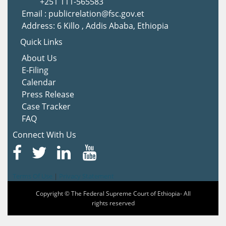
+251 111-565583
Email : publicrelation@fsc.gov.et
Address: 6 Killo , Addis Ababa, Ethiopia
Quick Links
About Us
E-Filing
Calendar
Press Release
Case Tracker
FAQ
Connect With Us
Terms Of Use
|
Privacy Statement
Copyright © The Federal Supreme Court of Ethiopia- All
rights reserved