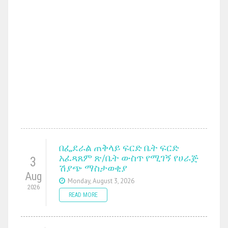
በፌደራል ጠቅላይ ፍርድ ቤት ፍርድ
አፈጻጸም ጽ/ቤት ውስጥ የሚገኝ የሀራጅ
3
ሽያጭ ማስታወቂያ
Aug
Monday, August 3, 2026
2026
READ MORE