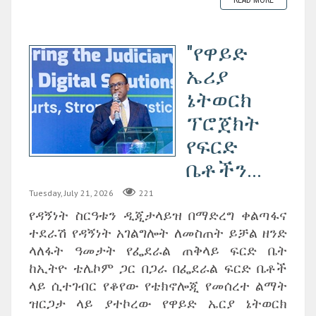
"የዋይድ
ኤሪያ
ኔትወርክ
ፕሮጀክት
የፍርድ
ቤቶችን...
Tuesday, July 21, 2026
221
የዳኝነት ስርዓቱን ዲጂታላይዝ በማድረግ ቀልጣፋና
ተደራሽ የዳኝነት አገልግሎት ለመስጠት ይቻል ዘንድ
ላለፋት ዓመታት የፌደራል ጠቅላይ ፍርድ ቤት
ከኢትዮ ቴሌኮም ጋር በጋራ በፌደራል ፍርድ ቤቶች
ላይ ሲተገብር የቆየው የቴክኖሎጂ የመሰረተ ልማት
ዝርጋታ ላይ ያተኮረው የዋይድ ኤርያ ኔትወርክ