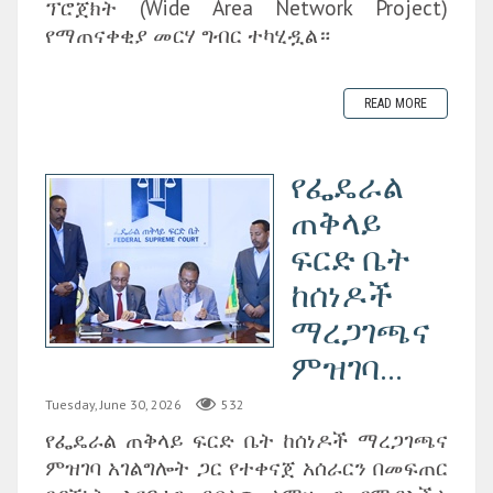
ፕሮጀክት (Wide Area Network Project)
የማጠናቀቂያ መርሃ ግብር ተካሂዷል።
READ MORE
የፌዴራል
ጠቅላይ
ፍርድ ቤት
ከሰነዶች
ማረጋገጫና
ምዝገባ...
Tuesday, June 30, 2026
532
‎የፌዴራል ጠቅላይ ፍርድ ቤት ከሰነዶች ማረጋገጫና
ምዝገባ አገልግሎት ጋር የተቀናጀ አሰራርን በመፍጠር