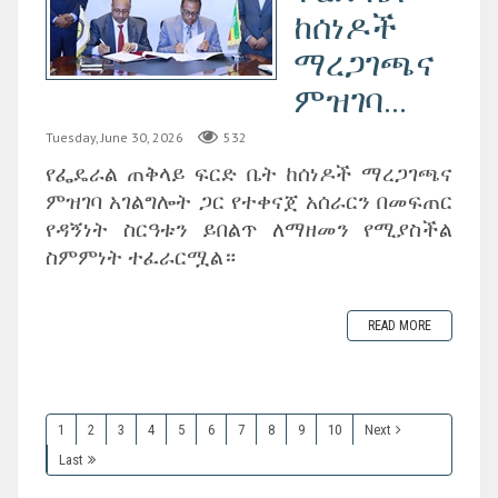
ከሰነዶች
ማረጋገጫና
ምዝገባ...
Tuesday, June 30, 2026
532
‎የፌዴራል ጠቅላይ ፍርድ ቤት ከሰነዶች ማረጋገጫና
ምዝገባ አገልግሎት ጋር የተቀናጀ አሰራርን በመፍጠር
የዳኝነት ስርዓቱን ይበልጥ ለማዘመን የሚያስችል
ስምምነት ተፈራርሟል።
READ MORE
1
2
3
4
5
6
7
8
9
10
Next
Last