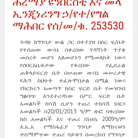
ሐረማያ ዩንቨርስቲ እና መላ
ኢንጂነሪንግ ኃ/የተ/የግል
ማሕበር የሰ/መ/ቁ. 253530
ጉዳዩ ከግንባታ ውል ጋር በተያያዘ በስር ፍ/ቤት
የተሰጠው ውሳኔ በቀረበው የዳኝነት ጥያቄ
መሰረት መሆን አለመሆኑን የሚመለከት ነው፡፡
የሰበርአቤቱታው የቀረበው የፌደራል
ጠቅላይፍርድ ቤት በሠጠው ውሳኔ መሠረታዊ
የሕግ ስህተት ተፈጽሞበታል በሚል ነው፡፡
የክርክሩን አመጣጥ ከስር ፍርድ ቤት የመዝገብ
ግልባጭ እንደተረዳነው በሥር ፍርድ ቤት
አመልካች ከሳሽ ሲሆን ተጠሪ ተከሳሽ ነበር፡፡
አመልካች በ20/01/2013 ዓ/ም ጽፎ ባቀረበው
ክስ አመልካች እና ተጠሪ በነሀሴ 2009ዓ/ም
እ.ኤ.አ የማስፋፊያ ግንባታ ለማከናወን
ተስማምተው ተጠሪ ሳይቱን በመረከብ የግንባታ