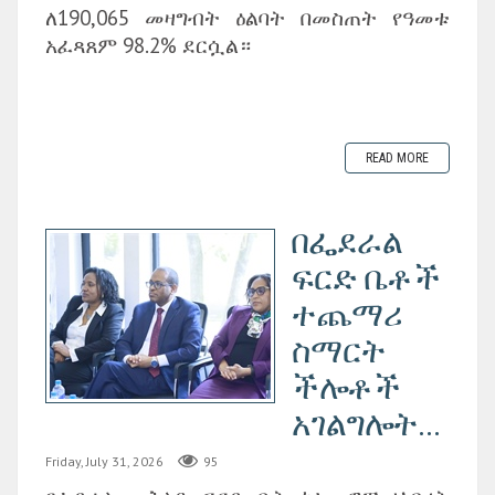
ለ190,065 መዛግብት ዕልባት በመስጠት የዓመቱ
አፈጻጸም 98.2% ደርሷል።
READ MORE
በፌደራል
ፍርድ ቤቶች
ተጨማሪ
ስማርት
ችሎቶች
አገልግሎት...
Friday, July 31, 2026
95