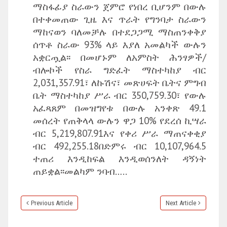
ማስፋፊያ ስራውን ጀምሮ የነበረ ቢሆንም በውሉ
በተቀመጠው ጊዜ እና ጥራት የግንባታ ስራውን
ማከናወን ባለመቻሉ በተደጋጋሚ ማስጠንቀቅያ
ሰጥቶ ስራው 93% ላይ እያለ አመልካች ውሉን
አቋርጧል፡፡ በመሆኑም ለአምስት ሕንፃዎች/
ብሎኮች የስራ ግድፈት ማስተካከያ ብር
2,031,357.91፣ ለኩሽና፣ መጽሀፍት ቤትና ምግብ
ቤት ማስተካከያ ሥራ ብር 350,759.30፣ የውሉ
አፈጻጸም በመዝግየቱ በውሉ አንቀጽ 49.1
መሰረት የጠቅላላ ውሉን ዋጋ 10% የደረሰ ኪሣራ
ብር 5,219,807.91እና የቀሪ ሥራ ማጠናቀቂያ
ብር 492,255.18በድምሩ ብር 10,107,964.5
ተጠሪ እንዲከፍል እንዲወሰንለት ዳኝነት
ጠይቋል፡፡መልካም ንባብ…..
Previous Article
Next Article