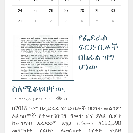
17
18
19
20
21
22
23
24
25
26
27
28
29
30
31
1
2
3
4
5
6
የፌደራል
ፍርድ ቤቶች
በከፊል ዝግ
ሆነው
ስለሚቆዩባቸው...
Thursday, August 6, 2026
31
በ2018 ዓ.ም በፌደራል ፍርድ ቤቶች በርካታ መልካም
አፈጻጸሞች የተመዘገቡበት ዓመት ሆኖ ያለፈ ሲሆን
ከመዝገብ አፈጻጸም አኳያ በዓመቱ ለ193,590
መዛግብት ዕልባት ለመስጠት በዕቅድ ተይዞ