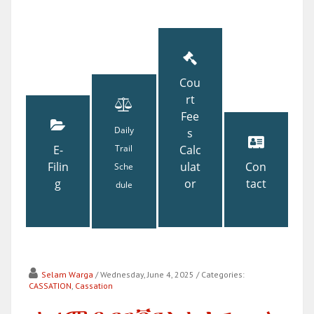
Cou
rt
Fee
Daily
s
E-
Trail
Calc
Filin
ulat
Con
Sche
g
or
tact
dule
Selam Warga
/ Wednesday, June 4, 2025
/ Categories:
CASSATION
,
Cassation