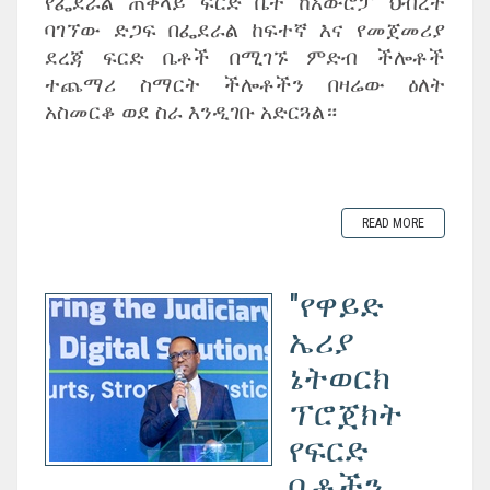
የፌደራል ጠቅላይ ፍርድ ቤት ከአውሮፓ ህብረት
ባገኘው ድጋፍ በፌደራል ከፍተኛ እና የመጀመሪያ
ደረጃ ፍርድ ቤቶች በሚገኙ ምድብ ችሎቶች
ተጨማሪ ስማርት ችሎቶችን በዛሬው ዕለት
አስመርቆ ወደ ስራ እንዲገቡ አድርጓል።
READ MORE
"የዋይድ
ኤሪያ
ኔትወርክ
ፕሮጀክት
የፍርድ
ቤቶችን...