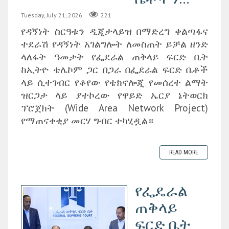
Tuesday, July 21, 2026
221
የዳኝነት ስርዓቱን ዲጂታላይዝ በማድረግ ቀልጣፋና
ተደራሽ የዳኝነት አገልግሎት ለመስጠት ይቻል ዘንድ
ላለፋት ዓመታት የፌደራል ጠቅላይ ፍርድ ቤት
ከኢትዮ ቴሌኮም ጋር በጋራ በፌደራል ፍርድ ቤቶች
ላይ ሲተገብር የቆየው የቴክኖሎጂ የመሰረተ ልማት
ዝርጋታ ላይ ያተኮረው የዋይድ ኤርያ ኔትወርክ
ፕሮጀክት (Wide Area Network Project)
የማጠናቀቂያ መርሃ ግብር ተካሂዷል።
READ MORE
የፌዴራል
ጠቅላይ
ፍርድ ቤት