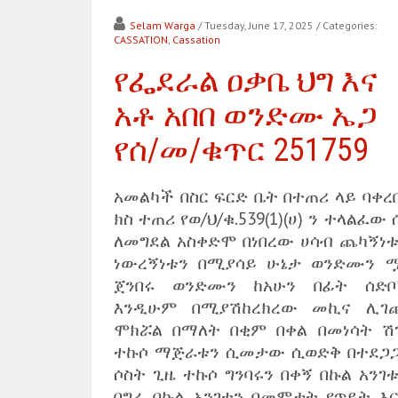
Selam Warga
/ Tuesday, June 17, 2025
/ Categories:
CASSATION
,
Cassation
የፌደራል ዐቃቤ ህግ እና
አቶ አበበ ወንድሙ ኤጋ
የሰ/መ/ቁጥር 251759
አመልካች በስር ፍርድ ቤት በተጠሪ ላይ ባቀረ
ክስ ተጠሪ የወ/ህ/ቁ.539(1)(ሀ) ን ተላልፈው
ለመግደል አስቀድሞ በነበረው ሀሳብ ጨካኝነቱ
ነውረኝነቱን በሚያሳይ ሁኔታ ወንድሙን 
ጀንበሩ ወንድሙን ከአሁን በፊት ሰድቦ
እንዲሁም በሚያሽከረክረው መኪና ሊገ
ሞክሯል በማለት በቂም በቀል በመነሳት ሽ
ተኩሶ ማጅራቱን ሲመታው ሲወድቅ በተደጋ
ሶስት ጊዜ ተኩሶ ግንባሩን በቀኝ በኩል አንገ
በግራ በኩል አንገቱን በመምታት የጥይት እር