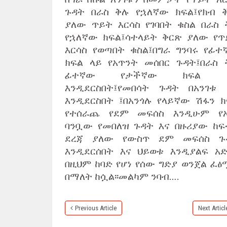
ጉዳት በራስ ቅሉ የኋለኛው ክፍል፤የክብ ቅ
ያለው ጥይት እርሳስ የገባበት ቁስል በራስ 
የኋለኛው ክፍል፤ሳተላይት ቅርጽ ያለው የጥ
እርሳስ የወጣበት ቁስል፤በግራ ግንባሩ የፊተ
ክፍል ላይ የአጥንት መሰበር ጉዳት፤በራስ 
ፊተኛው የታችኛው ክፍል 
እንዲደርስበት፤የመበሳት ጉዳት በአንገቱ 
እንዲደርስበት ፤በአንጎሉ የላይኛው ሽፋን ክ
የተሰራጨ የደም መፍሰስ እንዲሁም የአ
ባንቧው የመበለዝ ጉዳት እና በዙሪያው ከፍ
ደረጃ ያለው የውስጥ ደም መፍሰስ ጉ
እንዲደርሰበት እና ህይወቱ እንዲያልፍ አድ
በዚህም ከባድ የሆነ የሰው ግድያ ወንጀል ፈፅ
በማለት ከሷል፡፡መልካም ንባብ….
Previous Article
Next Articl