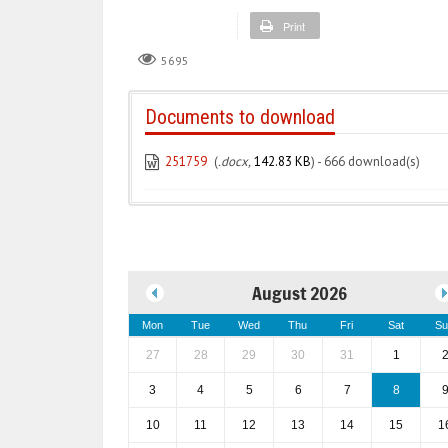
Print
5695
Documents to download
251759
(
.docx,
142.83 KB
) - 666 download(s)
August 2026
Mon
Tue
Wed
Thu
Fri
Sat
Su
27
28
29
30
31
1
3
4
5
6
7
8
10
11
12
13
14
15
1