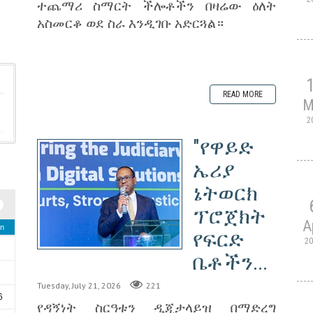
ተጨማሪ ስማርት ችሎቶችን በዛሬው ዕለት
አስመርቆ ወደ ስራ እንዲገቡ አድርጓል።
READ MORE
M
2
"የዋይድ
ኤሪያ
ኔትወርክ
ፕሮጀክት
A
n
የፍርድ
2
2
ቤቶችን...
9
Tuesday, July 21, 2026
221
6
የዳኝነት ስርዓቱን ዲጂታላይዝ በማድረግ