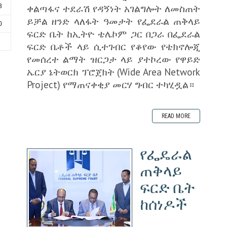
ቀልጣፋና ተደራሽ የዳኝነት አገልግሎት ለመስጠት
3
ይቻል ዘንድ ላለፋት ዓመታት የፌደራል ጠቅላይ
0
ፍርድ ቤት ከኢትዮ ቴሌኮም ጋር በጋራ በፌደራል
6
ፍርድ ቤቶች ላይ ሲተገብር የቆየው የቴክኖሎጂ
የመሰረተ ልማት ዝርጋታ ላይ ያተኮረው የዋይድ
ኤርያ ኔትወርክ ፕሮጀክት (Wide Area Network
Project) የማጠናቀቂያ መርሃ ግብር ተካሂዷል።
READ MORE
የፌዴራል
ጠቅላይ
ፍርድ ቤት
ከሰነዶች