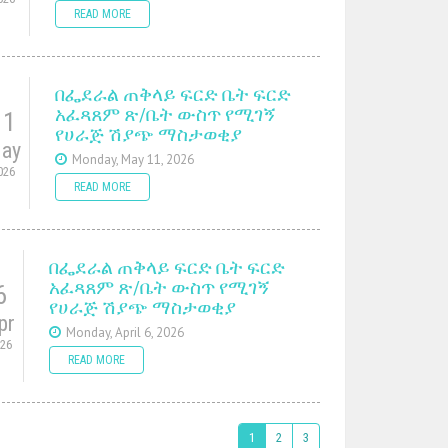
READ MORE
በፌደራል ጠቅላይ ፍርድ ቤት ፍርድ
አፈጻጸም ጽ/ቤት ውስጥ የሚገኝ
11
የሀራጅ ሽያጭ ማስታወቂያ
ay
Monday, May 11, 2026
026
READ MORE
በፌደራል ጠቅላይ ፍርድ ቤት ፍርድ
አፈጻጸም ጽ/ቤት ውስጥ የሚገኝ
6
የሀራጅ ሽያጭ ማስታወቂያ
pr
Monday, April 6, 2026
026
READ MORE
1
2
3