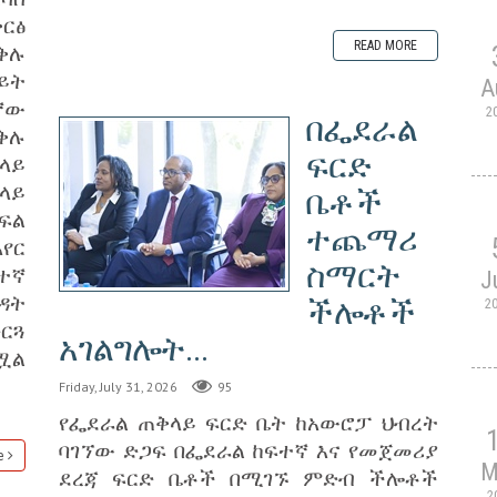
ርፅ
READ MORE
ቅሉ
ይት
A
ኛው
2
በፌደራል
ቅሉ
ፍርድ
ላይ
ላይ
ቤቶች
ፍል
ተጨማሪ
የር
ስማርት
ተኛ
J
ዳት
ችሎቶች
2
ርጓ
አገልግሎት...
ሟል
Friday, July 31, 2026
95
የፌደራል ጠቅላይ ፍርድ ቤት ከአውሮፓ ህብረት
ባገኘው ድጋፍ በፌደራል ከፍተኛ እና የመጀመሪያ
e
M
ደረጃ ፍርድ ቤቶች በሚገኙ ምድብ ችሎቶች
2