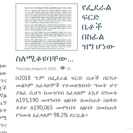
የፌደራል
ፍርድ
ቤቶች
በከፊል
ዝግ ሆነው
ስለሚቆዩባቸው...
በው
Thursday, August 6, 2026
31
 ሰው
በ2018 ዓ.ም በፌደራል ፍርድ ቤቶች በርካታ
ንና
መልካም አፈጻጸሞች የተመዘገቡበት ዓመት ሆኖ
ሟች
ያለፈ ሲሆን ከመዝገብ አፈጻጸም አኳያ በዓመቱ
ኛል
ለ193,590 መዛግብት ዕልባት ለመስጠት በዕቅድ
ጨኝ
ተይዞ ለ190,065 መዛግብት ዕልባት በመስጠት
ጉጥ
የዓመቱ አፈጻጸም 98.2% ደርሷል።
ጋሚ
ቱንና
ሳስ