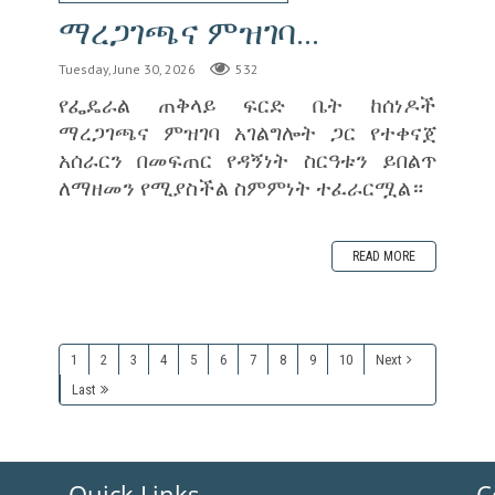
ማረጋገጫና ምዝገባ...
Tuesday, June 30, 2026
532
‎የፌዴራል ጠቅላይ ፍርድ ቤት ከሰነዶች
ማረጋገጫና ምዝገባ አገልግሎት ጋር የተቀናጀ
አሰራርን በመፍጠር የዳኝነት ስርዓቱን ይበልጥ
ለማዘመን የሚያስችል ስምምነት ተፈራርሟል።
READ MORE
1
2
3
4
5
6
7
8
9
10
Next
Last
Quick Links
C