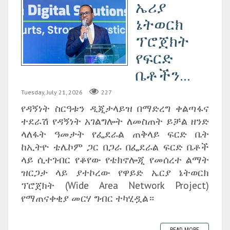
ኤሪያ
ኔትወርክ
ፕሮጀክት
የፍርድ
ቤቶችን...
Tuesday, July 21, 2026
227
የዳኝነት ስርዓቱን ዲጂታላይዝ በማድረግ ቀልጣፋና
ተደራሽ የዳኝነት አገልግሎት ለመስጠት ይቻል ዘንድ
ላለፋት ዓመታት የፌደራል ጠቅላይ ፍርድ ቤት
ከኢትዮ ቴሌኮም ጋር በጋራ በፌደራል ፍርድ ቤቶች
ላይ ሲተገብር የቆየው የቴክኖሎጂ የመሰረተ ልማት
ዝርጋታ ላይ ያተኮረው የዋይድ ኤርያ ኔትወርክ
ፕሮጀክት (Wide Area Network Project)
የማጠናቀቂያ መርሃ ግብር ተካሂዷል።