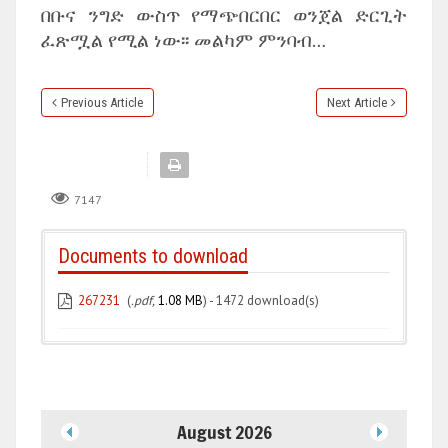
በቡና ንግድ ውስጥ የማጭበርበር ወንጀል ድርጊት
ፈጽሟል የሚል ነው፡፡ መልካም ምንባብ…
Previous Article
Next Article
7147
Documents to download
267231
(
.pdf,
1.08 MB
) - 1472 download(s)
August 2026