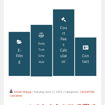
Cou
rt
Fee
Daily
s
E-
Trail
Calc
Filin
ulat
Con
Sche
g
or
tact
dule
Selam Warga
/ Tuesday, June 17, 2025
/ Categories:
CASSATION
,
Cassation