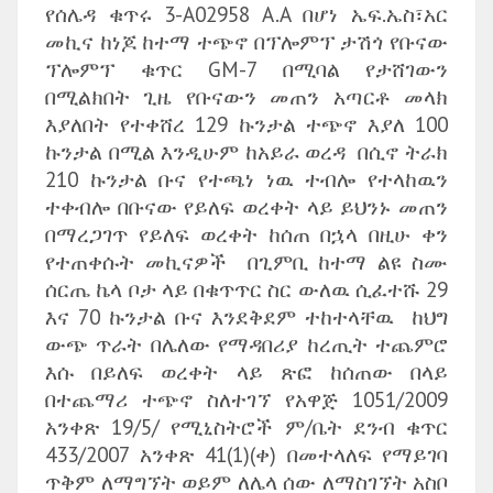
የሰሌዳ ቁጥሩ 3-A02958 A.A በሆነ ኤፍ.ኤስ፣አር
መኪና ከነጆ ከተማ ተጭኖ በፕሎምፕ ታሽጎ የቡናው
ፕሎምፕ ቁጥር GM-7 በሚባል የታሸገውን
በሚልክበት ጊዜ የቡናውን መጠን አጣርቶ መላክ
እያለበት የተቀሸረ 129 ኩንታል ተጭኖ እያለ 100
ኩንታል በሚል እንዲሁም ከአይራ ወረዳ በሲኖ ትራክ
210 ኩንታል ቡና የተጫነ ነዉ ተብሎ የተላከዉን
ተቀብሎ በቡናው የይለፍ ወረቀት ላይ ይህንኑ መጠን
በማረጋገጥ የይለፍ ወረቀት ከሰጠ በኋላ በዚሁ ቀን
የተጠቀሱት መኪናዎች በጊምቢ ከተማ ልዩ ስሙ
ሰርጤ ኬላ ቦታ ላይ በቁጥጥር ስር ውለዉ ሲፈተሹ 29
እና 70 ኩንታል ቡና እንደቅደም ተከተላቸዉ ከህግ
ውጭ ጥራት በሌለው የማዳበሪያ ከረጢት ተጨምሮ
እሱ በይለፍ ወረቀት ላይ ጽፎ ከሰጠው በላይ
በተጨማሪ ተጭኖ ስለተገኘ የአዋጅ 1051/2009
አንቀጽ 19/5/ የሚኒስትሮች ም/ቤት ደንብ ቁጥር
433/2007 አንቀጽ 41(1)(ቀ) በመተላለፍ የማይገባ
ጥቅም ለማግኘት ወይም ለሌላ ሰው ለማስገኘት አስቦ