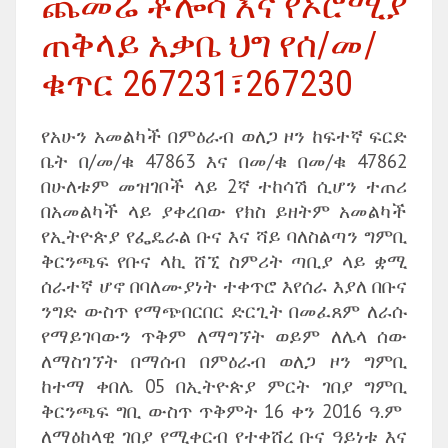
ጨመሬ ቶሎሳ እና የኦሮሚያ
ጠቅላይ አቃቤ ህግ የሰ/መ/
ቁጥር 267231፣267230
የአሁን አመልካች በምዕራብ ወለጋ ዞን ከፍተኛ ፍርድ
ቤት በ/መ/ቁ 47863 እና በመ/ቁ በመ/ቁ 47862
በሁለቱም መዝገቦች ላይ 2ኛ ተከሳሽ ሲሆን ተጠሪ
በአመልካች ላይ ያቀረበው የክስ ይዘትም አመልካች
የኢትዮጵያ የፌዴራል ቡና እና ሻይ ባለስልጣን ግምቢ
ቅርንጫፍ የቡና ላኪ ሸኚ ስምሪት ጣቢያ ላይ ቋሚ
ሰራተኛ ሆኖ በባለሙያነት ተቀጥሮ እየሰራ እያለ በቡና
ንግድ ውስጥ የማጭበርበር ድርጊት በመፈጸም ለራሱ
የማይገባውን ጥቅም ለማግኘት ወይም ለሌላ ሰው
ለማስገኘት በማሰብ በምዕራብ ወለጋ ዞን ግምቢ
ከተማ ቀበሌ 05 በኢትዮጵያ ምርት ገበያ ግምቢ
ቅርንጫፍ ግቢ ውስጥ ጥቅምት 16 ቀን 2016 ዓ.ም
ለማዕከላዊ ገበያ የሚቀርብ የተቀሸረ ቡና ዓይነቱ እና