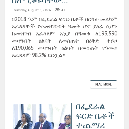
ስለሚቆዩባቸው...
Thursday, August 6, 2026
47
በ2018 ዓ.ም በፌደራል ፍርድ ቤቶች በርካታ መልካም
አፈጻጸሞች የተመዘገቡበት ዓመት ሆኖ ያለፈ ሲሆን
ከመዝገብ አፈጻጸም አኳያ በዓመቱ ለ193,590
መዛግብት ዕልባት ለመስጠት በዕቅድ ተይዞ
ለ190,065 መዛግብት ዕልባት በመስጠት የዓመቱ
አፈጻጸም 98.2% ደርሷል።
READ MORE
በፌደራል
ፍርድ ቤቶች
ተጨማሪ