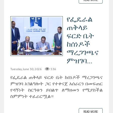
READ MORE
የፌዴራል
ጠቅላይ
ፍርድ ቤት
ከሰነዶች
ማረጋገጫና
ምዝገባ...
Tuesday, June 30, 2026
536
‎የፌዴራል ጠቅላይ ፍርድ ቤት ከሰነዶች ማረጋገጫና
ምዝገባ አገልግሎት ጋር የተቀናጀ አሰራርን በመፍጠር
የዳኝነት ስርዓቱን ይበልጥ ለማዘመን የሚያስችል
ስምምነት ተፈራርሟል።
READ MORE