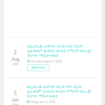
በፌደራል ጠቅላይ ፍርድ ቤት ፍርድ
አፈጻጸም ጽ/ቤት ውስጥ የሚገኝ የሀራጅ
3
ሽያጭ ማስታወቂያ
Aug
Monday, August 3, 2026
2026
READ MORE
በፌደራል ጠቅላይ ፍርድ ቤት ፍርድ
አፈጻጸም ጽ/ቤት ውስጥ የሚገኝ የሀራጅ
5
ሽያጭ ማስታወቂያ
Jun
Friday, June 5, 2026
2026