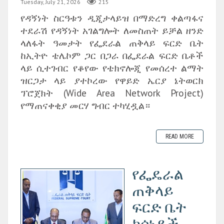
Tuesday, July 21, 2026
215
የዳኝነት ስርዓቱን ዲጂታላይዝ በማድረግ ቀልጣፋና
ተደራሽ የዳኝነት አገልግሎት ለመስጠት ይቻል ዘንድ
ላለፋት ዓመታት የፌደራል ጠቅላይ ፍርድ ቤት
ከኢትዮ ቴሌኮም ጋር በጋራ በፌደራል ፍርድ ቤቶች
ላይ ሲተገብር የቆየው የቴክኖሎጂ የመሰረተ ልማት
ዝርጋታ ላይ ያተኮረው የዋይድ ኤርያ ኔትወርክ
ፕሮጀክት (Wide Area Network Project)
የማጠናቀቂያ መርሃ ግብር ተካሂዷል።
READ MORE
የፌዴራል
ጠቅላይ
ፍርድ ቤት
ከሰነዶች