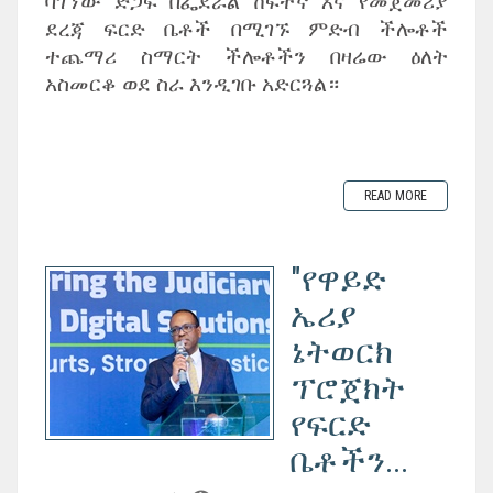
ባገኘው ድጋፍ በፌደራል ከፍተኛ እና የመጀመሪያ
ደረጃ ፍርድ ቤቶች በሚገኙ ምድብ ችሎቶች
ተጨማሪ ስማርት ችሎቶችን በዛሬው ዕለት
አስመርቆ ወደ ስራ እንዲገቡ አድርጓል።
READ MORE
"የዋይድ
ኤሪያ
ኔትወርክ
ፕሮጀክት
የፍርድ
ቤቶችን...