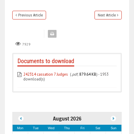
Previous Article
Next Article
7929
Documents to download
242314 cassation 7 Judges
(
.pdf,
879.64 KB
) - 1953
download(s)
August 2026
Mon
Tue
Wed
Thu
Fri
Sat
Sun