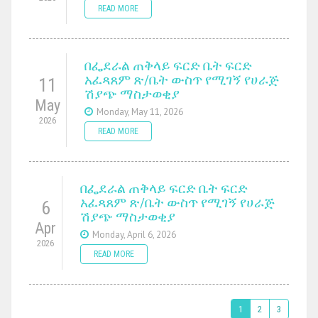
READ MORE
በፌደራል ጠቅላይ ፍርድ ቤት ፍርድ
አፈጻጸም ጽ/ቤት ውስጥ የሚገኝ የሀራጅ
11
ሽያጭ ማስታወቂያ
May
Monday, May 11, 2026
2026
READ MORE
በፌደራል ጠቅላይ ፍርድ ቤት ፍርድ
አፈጻጸም ጽ/ቤት ውስጥ የሚገኝ የሀራጅ
6
ሽያጭ ማስታወቂያ
Apr
Monday, April 6, 2026
2026
READ MORE
1
2
3