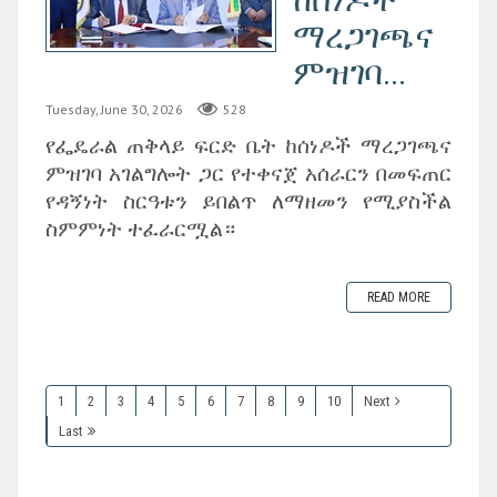
ማረጋገጫና
ምዝገባ...
Tuesday, June 30, 2026
528
‎የፌዴራል ጠቅላይ ፍርድ ቤት ከሰነዶች ማረጋገጫና
ምዝገባ አገልግሎት ጋር የተቀናጀ አሰራርን በመፍጠር
የዳኝነት ስርዓቱን ይበልጥ ለማዘመን የሚያስችል
ስምምነት ተፈራርሟል።
READ MORE
1
2
3
4
5
6
7
8
9
10
Next
Last