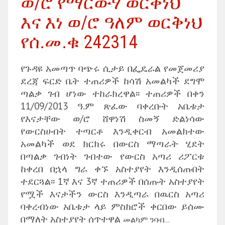
ወ/ሮ የማርውሃ ወርቅነህ
እና እነ ወ/ሮ ዓለም ወርቅነህ
የሰ.መ.ቁ 242314
የጉዳዩ አመጣጥ ባጭሩ ሲታይ በፌዴራል የመጀመሪያ
ደረጃ ፍርድ ቤት ተጠሪዎች ከሳሽ አመልካች ደግሞ
ጣልቃ ገብ ሆነው ተከራክረዋል፡፡ ተጠሪዎች በቀን
11/09/2013 ዓ.ም ጽፈው ባቀረቡት አቤቱታ
የእናታቸው ወ/ሮ ሸዋነሽ ስመኝ ድልነሳው
የውርስሀብት ተጣርቶ እንዲቀርብ አመልክተው
አመልካች ወደ ክርክሩ በውርስ ማጣራት ሂደት
በጣልቃ ገብነት ገብተው የውርስ አጣሪ ሪፖርቱ
ከቀረበ በኋላ ግራ ቀኙ አስተያየት እንዲሰጡበት
ተደርጓል፡፡ 1ኛ እና 3ኛ ተጠሪዎች በሰጡት አስተያየት
የሟች እናታችን ውርስ እንዲጣራ በዉርስ አጣሪ
ባቀረብነው አቤቱታ ላይ ምስክሮች ቀርበው ይሰሙ
በማለት አስተያየት ሰጥተዋል
መልካም ንባብ…