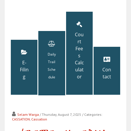
Cou
rt
Fee
Daily
s
E-
Trail
Calc
Filin
ulat
Con
Sche
g
or
tact
dule
Selam Warga
/ Thursday, August 7, 2025
/ Categories:
CASSATION
,
Cassation