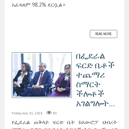
አፈጻጸም 98.2% ደርሷል።
READ MORE
በፌደራል
ፍርድ ቤቶች
ተጨማሪ
ስማርት
ችሎቶች
አገልግሎት...
Friday, July 31, 2026
81
የፌደራል ጠቅላይ ፍርድ ቤት ከአውሮፓ ህብረት