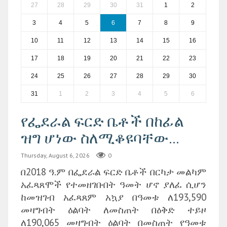
27
28
29
30
31
1
2
3
4
5
6
7
8
9
10
11
12
13
14
15
16
17
18
19
20
21
22
23
24
25
26
27
28
29
30
31
1
2
3
4
5
6
የፌደራል ፍርድ ቤቶች በከፊል
ዝግ ሆነው ስለሚቆዩባቸው...
Thursday, August 6, 2026
0
በ2018 ዓ.ም በፌደራል ፍርድ ቤቶች በርካታ መልካም
አፈጻጸሞች የተመዘገቡበት ዓመት ሆኖ ያለፈ ሲሆን
ከመዝገብ አፈጻጸም አኳያ በዓመቱ ለ193,590
መዛግብት ዕልባት ለመስጠት በዕቅድ ተይዞ
ለ190,065 መዛግብት ዕልባት በመስጠት የዓመቱ