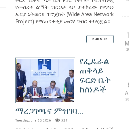
6
የመሰረተ ልማት ዝርጋታ ላይ ያተኮረው የዋይድ
ኤርያ ኔትወርክ ፕሮጀክት (Wide Area Network
Project) የማጠናቀቂያ መርሃ ግብር ተካሂዷል።
READ MORE
M
2
የፌዴራል
ጠቅላይ
ፍርድ ቤት
ከሰነዶች
A
2
ማረጋገጫና ምዝገባ...
Tuesday, June 30, 2026
524