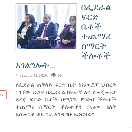
በፌደራል
ፍርድ
ቤቶች
ተጨማሪ
ስማርት
ችሎቶች
አገልግሎት...
Friday, July 31, 2026
66
የፌደራል ጠቅላይ ፍርድ ቤት ከአውሮፓ ህብረት
ባገኘው ድጋፍ በፌደራል ከፍተኛ እና የመጀመሪያ
e
ደረጃ ፍርድ ቤቶች በሚገኙ ምድብ ችሎቶች
ተጨማሪ ስማርት ችሎቶችን በዛሬው ዕለት
አስመርቆ ወደ ስራ እንዲገቡ አድርጓል።