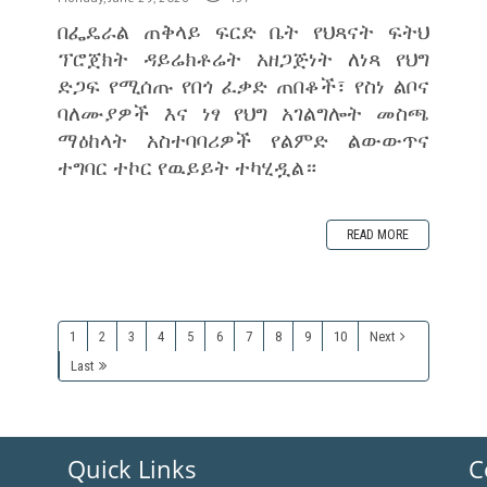
በፌዴራል ጠቅላይ ፍርድ ቤት የህጻናት ፍትህ
ፕሮጀክት ዳይሬክቶሬት አዘጋጅነት ለነጻ የህግ
ድጋፍ የሚሰጡ የበጎ ፈቃድ ጠበቆች፣ የስነ ልቦና
ባለሙያዎች እና ነፃ የህግ አገልግሎት መስጫ
ማዕከላት አስተባባሪዎች የልምድ ልውውጥና
ተግባር ተኮር የዉይይት ተካሂዷል።
READ MORE
1
2
3
4
5
6
7
8
9
10
Next
Last
Quick Links
C