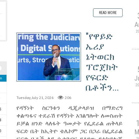
READ MORE
A
2
"የዋይድ
ኤሪያ
ኔትወርክ
ፕሮጀክት
የፍርድ
J
n
ቤቶችን...
2
2
Tuesday, July 21, 2026
206
9
የዳኝነት ስርዓቱን ዲጂታላይዝ በማድረግ
6
ቀልጣፋና ተደራሽ የዳኝነት አገልግሎት ለመስጠት
3
ይቻል ዘንድ ላለፋት ዓመታት የፌደራል ጠቅላይ
ፍርድ ቤት ከኢትዮ ቴሌኮም ጋር በጋራ በፌደራል
M
0
ፍርድ ቤቶች ላይ ሲተገብር የቆየው የቴክኖሎጂ
2