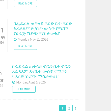
READ MORE
በፌደራል ጠቅላይ ፍርድ ቤት ፍርድ
አፈጻጸም ጽ/ቤት ውስጥ የሚገኝ
11
የሀራጅ ሽያጭ ማስታወቂያ
ay
Monday, May 11, 2026
026
READ MORE
በፌደራል ጠቅላይ ፍርድ ቤት ፍርድ
አፈጻጸም ጽ/ቤት ውስጥ የሚገኝ
6
የሀራጅ ሽያጭ ማስታወቂያ
pr
Monday, April 6, 2026
026
READ MORE
1
2
3