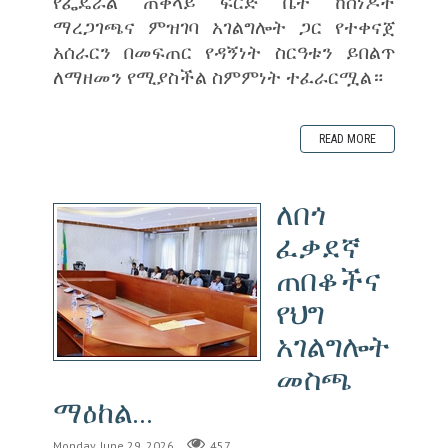
‎የፌዴራል ጠቅላይ ፍርድ ቤት ከሰነዶች
ማረጋገጫና ምዝገባ አገልግሎት ጋር የተቀናጀ
አሰራርን በመፍጠር የዳኝነት ስርዓቱን ይበልጥ
ለማዘመን የሚያስችል ስምምነት ተፈራርሟል።
READ MORE
ለበጎ
ፈቃደኛ
ጠበቆችና
የህግ
አገልግሎት
መስጫ
ማዕከል...
Monday, June 29, 2026
457