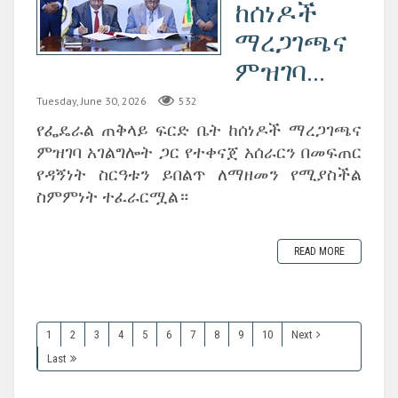
ከሰነዶች
ማረጋገጫና
ምዝገባ...
Tuesday, June 30, 2026
532
‎የፌዴራል ጠቅላይ ፍርድ ቤት ከሰነዶች ማረጋገጫና
ምዝገባ አገልግሎት ጋር የተቀናጀ አሰራርን በመፍጠር
የዳኝነት ስርዓቱን ይበልጥ ለማዘመን የሚያስችል
ስምምነት ተፈራርሟል።
READ MORE
1
2
3
4
5
6
7
8
9
10
Next
Last