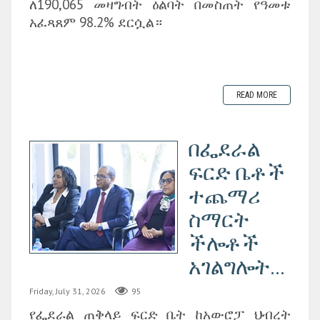
ለ190,065 መዛግብት ዕልባት በመስጠት የዓመቱ
አፈጻጸም 98.2% ደርሷል።
READ MORE
በፌደራል
ፍርድ ቤቶች
ተጨማሪ
ስማርት
ችሎቶች
አገልግሎት...
Friday, July 31, 2026
95
የፌደራል ጠቅላይ ፍርድ ቤት ከአውሮፓ ህብረት