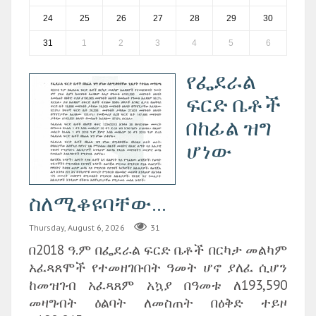
24
25
26
27
28
29
30
31
1
2
3
4
5
6
የፌደራል
ፍርድ ቤቶች
በከፊል ዝግ
ሆነው
ስለሚቆዩባቸው...
Thursday, August 6, 2026
31
በ2018 ዓ.ም በፌደራል ፍርድ ቤቶች በርካታ መልካም
አፈጻጸሞች የተመዘገቡበት ዓመት ሆኖ ያለፈ ሲሆን
ከመዝገብ አፈጻጸም አኳያ በዓመቱ ለ193,590
መዛግብት ዕልባት ለመስጠት በዕቅድ ተይዞ