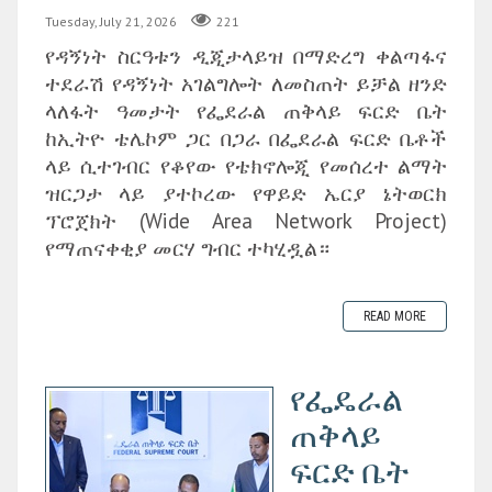
Tuesday, July 21, 2026
221
የዳኝነት ስርዓቱን ዲጂታላይዝ በማድረግ ቀልጣፋና
ተደራሽ የዳኝነት አገልግሎት ለመስጠት ይቻል ዘንድ
ላለፋት ዓመታት የፌደራል ጠቅላይ ፍርድ ቤት
ከኢትዮ ቴሌኮም ጋር በጋራ በፌደራል ፍርድ ቤቶች
ላይ ሲተገብር የቆየው የቴክኖሎጂ የመሰረተ ልማት
ዝርጋታ ላይ ያተኮረው የዋይድ ኤርያ ኔትወርክ
ፕሮጀክት (Wide Area Network Project)
የማጠናቀቂያ መርሃ ግብር ተካሂዷል።
READ MORE
የፌዴራል
ጠቅላይ
ፍርድ ቤት