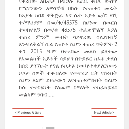
ባቀረበው አቤቱታ በዲጋሉ አራቢ ቀበሌ ውስጥ
የሚገኘውን አዋሳኞቹ በክሱ የተጠቀሰ መሬት
ከአያቴ ከበደ ዋቅጅራ እና ሴት አያቴ ወ/ሮ የሺ
ተ/ማሪያም በመ/ቁ/43575 በሆነው በዉርስ
ተወስኖልኝ በመ/ቁ 43575 ተፈጽሞልኝ እያለ
ተጠሪ ምንም መብት ሳይኖረዉ ስለያዘብኝ
እንዲለቅልኝ ሲል የጠየቀ ሲሆን ተጠሪ ጥቅምት 2
ቀን 2015 ዓ.ም ባቀረበው መልስ ይዞታው
የአመልካች አያቶች ሳይሆን በቅይይር ከአቶ ታደሰ
ከበደ ያገኘሁት የግል ይዞታዬ ነው፤የተቀያየርነውን
ይዞታ ሰዎች ተቀብለው የመኖሪያ ቤት የሰሩበት
ሲሆን እኔም ይዞታውን እየተጠቀምኩበት ስለሆነ
ክሱ ተቀባይነት የለዉም በማለት ተከራክሯል፡፡
መልካም ንባብ…..
Previous Article
Next Article