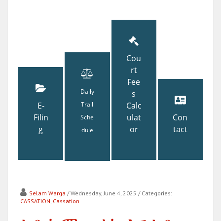
Cou
rt
Fee
Daily
s
E-
Trail
Calc
Filin
ulat
Con
Sche
g
or
tact
dule
Selam Warga
/ Wednesday, June 4, 2025
/ Categories:
CASSATION
,
Cassation