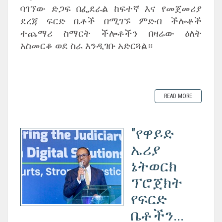
ባገኘው ድጋፍ በፌደራል ከፍተኛ እና የመጀመሪያ
ደረጃ ፍርድ ቤቶች በሚገኙ ምድብ ችሎቶች
ተጨማሪ ስማርት ችሎቶችን በዛሬው ዕለት
አስመርቆ ወደ ስራ እንዲገቡ አድርጓል።
READ MORE
"የዋይድ
ኤሪያ
ኔትወርክ
ፕሮጀክት
የፍርድ
ቤቶችን...