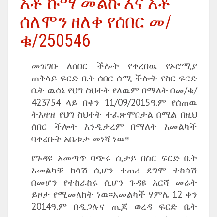
አቶ ኩማ መልኩ እና አቶ
ሰለሞን ዘለቀ የሰበር መ/
ቁ/250546
መዝገቡ ለሰበር ችሎት የቀረበዉ የኦሮሚያ
ጠቅላይ ፍርድ ቤት ሰበር ሰሚ ችሎት የስር ፍርድ
ቤት ዉሳኔ የህግ ስህተት የለዉም በማለት በመ/ቁ/
423754 ላይ በቀን 11/09/2015ዓ.ም የሰጠዉ
ትእዛዝ የህግ ስህተት ተፈጽሞበታል በሚል በዚህ
ሰበር ችሎት እንዲታረም በማለት አመልካች
ባቀረቡት አቤቱታ መነሻ ነዉ፡፡
የጉዳዩ አመጣጥ ባጭሩ ሲታይ በስር ፍርድ ቤት
አመልካቹ ከሳሽ ሲሆን ተጠሪ ደግሞ ተከሳሽ
በመሆን የተከራከሩ ሲሆን ጉዳዩ እርሻ መሬት
ይዞታ የሚመለከት ነዉ፡፡አመልካች ሃምሌ 12 ቀን
2014ዓ.ም በዲጋሉና ጢጆ ወረዳ ፍርድ ቤት