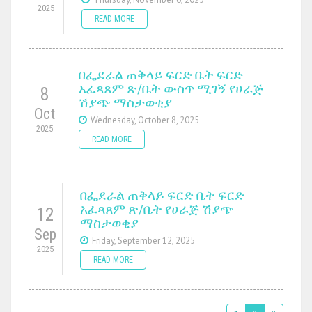
2025
READ MORE
በፌደራል ጠቅላይ ፍርድ ቤት ፍርድ
አፈጻጸም ጽ/ቤት ውስጥ ሚገኝ የሀራጅ
8
ሽያጭ ማስታወቂያ
Oct
Wednesday, October 8, 2025
2025
READ MORE
በፌደራል ጠቅላይ ፍርድ ቤት ፍርድ
አፈጻጸም ጽ/ቤት የሀራጅ ሽያጭ
12
ማስታወቂያ
Sep
Friday, September 12, 2025
2025
READ MORE