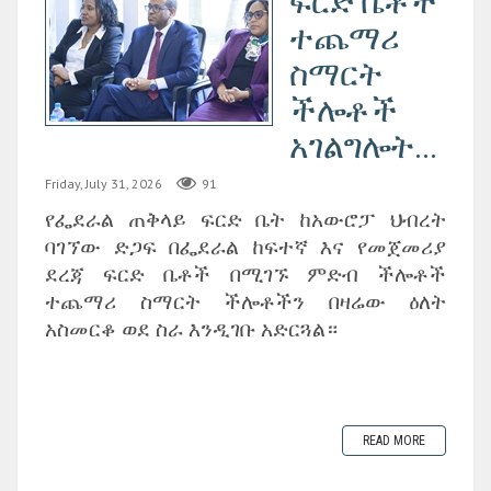
ፍርድ ቤቶች
ተጨማሪ
ስማርት
ችሎቶች
አገልግሎት...
Friday, July 31, 2026
91
የፌደራል ጠቅላይ ፍርድ ቤት ከአውሮፓ ህብረት
ባገኘው ድጋፍ በፌደራል ከፍተኛ እና የመጀመሪያ
ደረጃ ፍርድ ቤቶች በሚገኙ ምድብ ችሎቶች
ተጨማሪ ስማርት ችሎቶችን በዛሬው ዕለት
አስመርቆ ወደ ስራ እንዲገቡ አድርጓል።
READ MORE