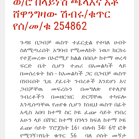
ወ/ሮ በላይነሽ ጫላእና አቶ
ሸዋንግዛው ሽብሩ/ቁጥር
የሰ/መ/ቁ 254862
ጉዳዩ በጋብቻ ዉስጥ ተፈርቷል የተባለ ሀብት
ስለሚጣራበት አግባብ የሚመለከት ነዉ፡፡ ክርክሩ
የተጀመረው በኦሮሚያ ክልል በሰበታ ከተማ ወረዳ
ፍርድ ቤት ሲሆን ተጠሪ በአመልካች ላይ
በመሰረቱት ክስ - ከአመልካች ጋር በጋብቻ ዉስጥ
በነበሩበት ጊዜ ያፈሩት ንብረቶች እንደሆነ እና
ጋብቻቸዉ መፍረሱን በመግለጽ የተለያዩ
ንብረቶችን በመዘርዝር ድርሻቸዉ ተካፍሎ
እንዲሰጣቸዉ የጠየቁ ሲሆን ከነዚህ ዉስጥ በፊት
አዲስ አበባ ከተማ ስር ኮዬ ፈጬ ሳይት የነበረ
አሁን ላይ በሸገር ከተማ በገላን ክፍለ ከተማ ኮዬ
ፈጬ ሳይት ፕሮጀክት 16፣ ብሎክ 34፣ 6ኛ ፎቅ
የሚገኝ፣የቤት ቁጥር 56 ባለ ሶስት መኝታ