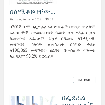
ስለሚቆዩባቸው...
Thursday, August 6, 2026
16
በ2018 ዓ.ም በፌደራል ፍርድ ቤቶች በርካታ መልካም
አፈጻጸሞች የተመዘገቡበት ዓመት ሆኖ ያለፈ ሲሆን
ከመዝገብ አፈጻጸም አኳያ በዓመቱ ለ193,590
መዛግብት ዕልባት ለመስጠት በዕቅድ ተይዞ
ለ190,065 መዛግብት ዕልባት በመስጠት የዓመቱ
አፈጻጸም 98.2% ደርሷል።
READ MORE
በፌደራል