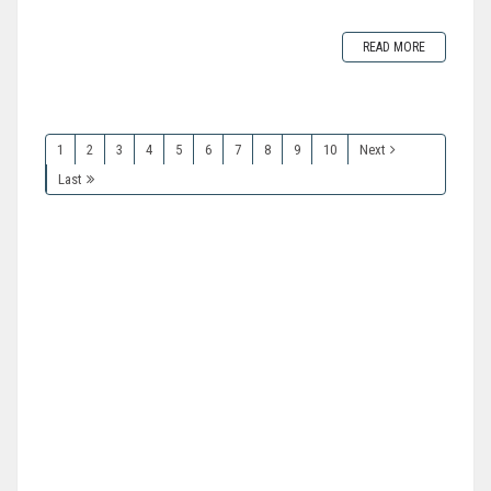
READ MORE
1
2
3
4
5
6
7
8
9
10
Next
Last