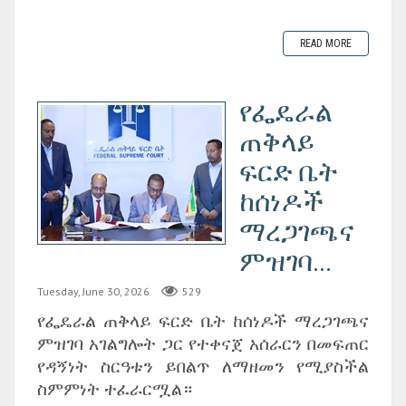
READ MORE
የፌዴራል
ጠቅላይ
ፍርድ ቤት
ከሰነዶች
ማረጋገጫና
ምዝገባ...
Tuesday, June 30, 2026
529
‎የፌዴራል ጠቅላይ ፍርድ ቤት ከሰነዶች ማረጋገጫና
ምዝገባ አገልግሎት ጋር የተቀናጀ አሰራርን በመፍጠር
የዳኝነት ስርዓቱን ይበልጥ ለማዘመን የሚያስችል
ስምምነት ተፈራርሟል።