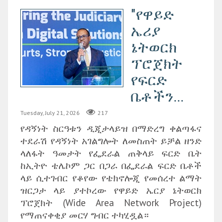
"የዋይድ
ኤሪያ
ኔትወርክ
ፕሮጀክት
የፍርድ
ቤቶችን...
Tuesday, July 21, 2026
217
የዳኝነት ስርዓቱን ዲጂታላይዝ በማድረግ ቀልጣፋና
ተደራሽ የዳኝነት አገልግሎት ለመስጠት ይቻል ዘንድ
ላለፋት ዓመታት የፌደራል ጠቅላይ ፍርድ ቤት
ከኢትዮ ቴሌኮም ጋር በጋራ በፌደራል ፍርድ ቤቶች
ላይ ሲተገብር የቆየው የቴክኖሎጂ የመሰረተ ልማት
ዝርጋታ ላይ ያተኮረው የዋይድ ኤርያ ኔትወርክ
ፕሮጀክት (Wide Area Network Project)
የማጠናቀቂያ መርሃ ግብር ተካሂዷል።