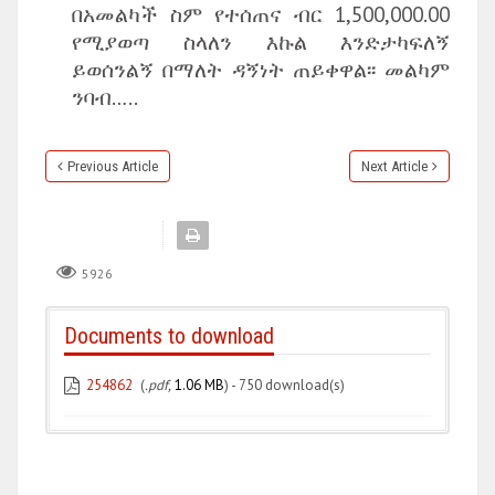
በአመልካች ስም የተሰጠና ብር 1,500,000.00
የሚያወጣ ስላለን እኩል እንድታካፍለኝ
ይወሰንልኝ በማለት ዳኝነት ጠይቀዋል፡፡ መልካም
ንባብ…..
Previous Article
Next Article
5926
Documents to download
254862
(
.pdf,
1.06 MB
) - 750 download(s)