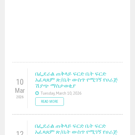
በፌደራል ጠቅላይ ፍርድ ቤት ፍርድ
አፈጻጸም ጽ/ቤት ውስጥ የሚገኝ የሀራጅ
10
ሽያጭ ማስታወቂያ
Mar
Tuesday, March 10, 2026
2026
READ MORE
በፌደራል ጠቅላይ ፍርድ ቤት ፍርድ
አፈጻጸም ጽ/ቤት ውስጥ የሚገኝ የሀራጅ
12