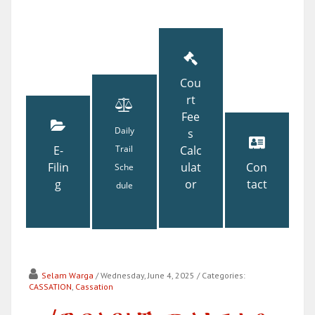
Cou
rt
Fee
Daily
s
E-
Trail
Calc
Filin
ulat
Con
Sche
g
or
tact
dule
Selam Warga
/ Wednesday, June 4, 2025
/ Categories:
CASSATION
,
Cassation