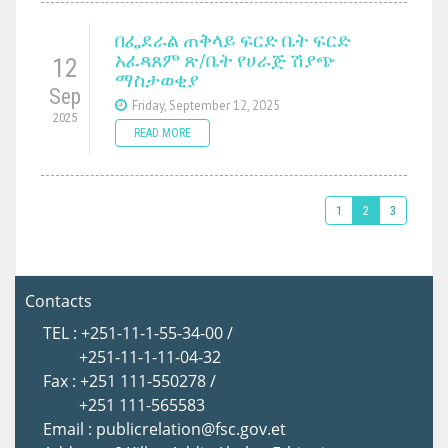
በፌደራል ጠቅላይ ፍርድ ቤት ፍርድ
አፈጻጸም ጽ/ቤት የሀራጅ ሽያጭ
12
ማስታወቂያ
Sep
Friday, September 12, 2025
2025
READ MORE
1
2
3
Contacts
TEL : +251-11-1-55-34-00 /
+251-11-1-11-04-32
Fax : +251 111-550278 /
+251 111-565583
Email : publicrelation@fsc.gov.et