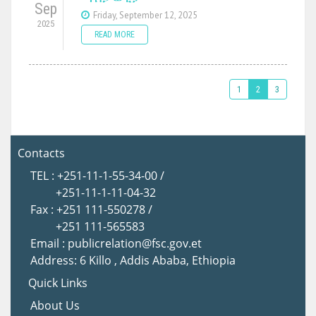
Sep
Friday, September 12, 2025
2025
READ MORE
1
2
3
Contacts
TEL : +251-11-1-55-34-00 /
+251-11-1-11-04-32
Fax : +251 111-550278 /
+251 111-565583
Email : publicrelation@fsc.gov.et
Address: 6 Killo , Addis Ababa, Ethiopia
Quick Links
About Us