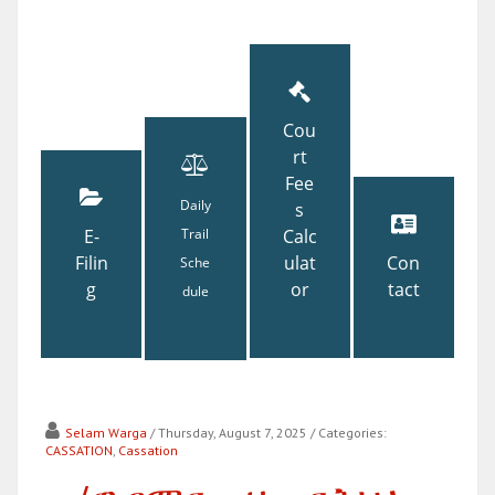
Cou
rt
Fee
Daily
s
E-
Trail
Calc
Filin
ulat
Con
Sche
g
or
tact
dule
Selam Warga
/ Thursday, August 7, 2025
/ Categories:
CASSATION
,
Cassation