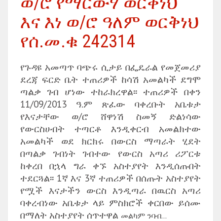
ወ/ሮ የማርውሃ ወርቅነህ
እና እነ ወ/ሮ ዓለም ወርቅነህ
የሰ.መ.ቁ 242314
የጉዳዩ አመጣጥ ባጭሩ ሲታይ በፌዴራል የመጀመሪያ
ደረጃ ፍርድ ቤት ተጠሪዎች ከሳሽ አመልካች ደግሞ
ጣልቃ ገብ ሆነው ተከራክረዋል፡፡ ተጠሪዎች በቀን
11/09/2013 ዓ.ም ጽፈው ባቀረቡት አቤቱታ
የእናታቸው ወ/ሮ ሸዋነሽ ስመኝ ድልነሳው
የውርስሀብት ተጣርቶ እንዲቀርብ አመልክተው
አመልካች ወደ ክርክሩ በውርስ ማጣራት ሂደት
በጣልቃ ገብነት ገብተው የውርስ አጣሪ ሪፖርቱ
ከቀረበ በኋላ ግራ ቀኙ አስተያየት እንዲሰጡበት
ተደርጓል፡፡ 1ኛ እና 3ኛ ተጠሪዎች በሰጡት አስተያየት
የሟች እናታችን ውርስ እንዲጣራ በዉርስ አጣሪ
ባቀረብነው አቤቱታ ላይ ምስክሮች ቀርበው ይሰሙ
በማለት አስተያየት ሰጥተዋል
መልካም ንባብ…