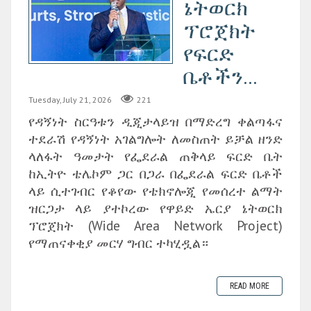
ኔትወርክ
ፕሮጀክት
የፍርድ
ቤቶችን...
Tuesday, July 21, 2026
221
የዳኝነት ስርዓቱን ዲጂታላይዝ በማድረግ ቀልጣፋና
ተደራሽ የዳኝነት አገልግሎት ለመስጠት ይቻል ዘንድ
ላለፋት ዓመታት የፌደራል ጠቅላይ ፍርድ ቤት
ከኢትዮ ቴሌኮም ጋር በጋራ በፌደራል ፍርድ ቤቶች
ላይ ሲተገብር የቆየው የቴክኖሎጂ የመሰረተ ልማት
ዝርጋታ ላይ ያተኮረው የዋይድ ኤርያ ኔትወርክ
ፕሮጀክት (Wide Area Network Project)
የማጠናቀቂያ መርሃ ግብር ተካሂዷል።
READ MORE