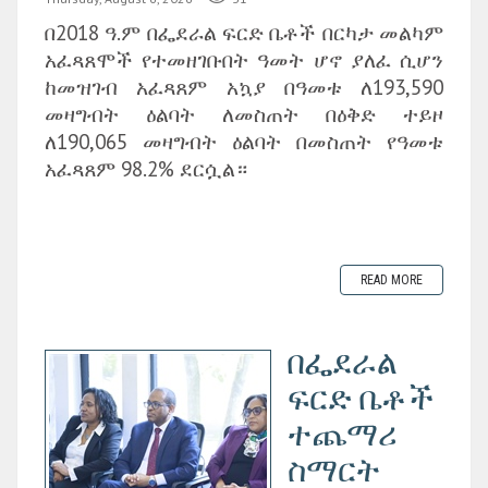
በ2018 ዓ.ም በፌደራል ፍርድ ቤቶች በርካታ መልካም
አፈጻጸሞች የተመዘገቡበት ዓመት ሆኖ ያለፈ ሲሆን
ከመዝገብ አፈጻጸም አኳያ በዓመቱ ለ193,590
መዛግብት ዕልባት ለመስጠት በዕቅድ ተይዞ
ለ190,065 መዛግብት ዕልባት በመስጠት የዓመቱ
አፈጻጸም 98.2% ደርሷል።
READ MORE
በፌደራል
ፍርድ ቤቶች
ተጨማሪ
ስማርት