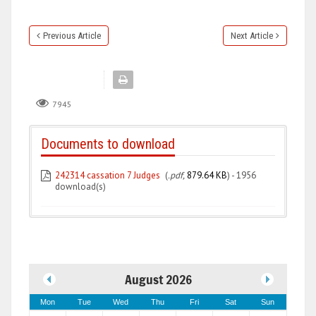
Previous Article
Next Article
7945
Documents to download
242314 cassation 7 Judges
(
.pdf,
879.64 KB
) - 1956
download(s)
August 2026
Mon
Tue
Wed
Thu
Fri
Sat
Sun