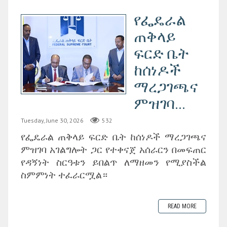
የፌዴራል
ጠቅላይ
ፍርድ ቤት
ከሰነዶች
ማረጋገጫና
ምዝገባ...
Tuesday, June 30, 2026
532
‎የፌዴራል ጠቅላይ ፍርድ ቤት ከሰነዶች ማረጋገጫና
ምዝገባ አገልግሎት ጋር የተቀናጀ አሰራርን በመፍጠር
የዳኝነት ስርዓቱን ይበልጥ ለማዘመን የሚያስችል
ስምምነት ተፈራርሟል።
READ MORE