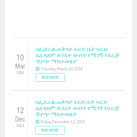
በፌደራል ጠቅላይ ፍርድ ቤት ፍርድ
አፈጻጸም ጽ/ቤት ውስጥ የሚገኝ የሀራጅ
10
ሽያጭ ማስታወቂያ
Mar
Tuesday, March 10, 2026
2026
READ MORE
በፌደራል ጠቅላይ ፍርድ ቤት ፍርድ
አፈጻጸም ጽ/ቤት ውስጥ የሚገኝ የሀራጅ
12
ሽያጭ ማስታወቂያ
Dec
Friday, December 12, 2025
2025
READ MORE