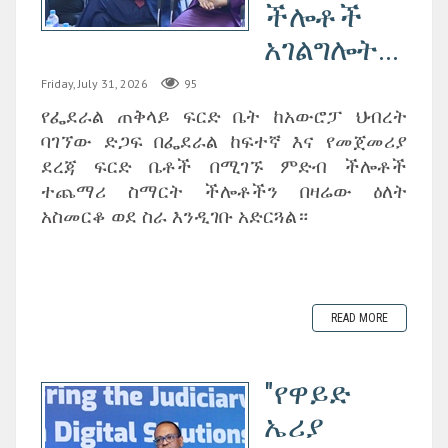
ችሎቶች
አገልግሎት...
Friday, July 31, 2026
95
የፌደራል ጠቅላይ ፍርድ ቤት ከአውሮፓ ህብረት
ባገኘው ድጋፍ በፌደራል ከፍተኛ እና የመጀመሪያ
ደረጃ ፍርድ ቤቶች በሚገኙ ምድብ ችሎቶች
ተጨማሪ ስማርት ችሎቶችን በዛሬው ዕለት
አስመርቆ ወደ ስራ እንዲገቡ አድርጓል።
READ MORE
"የዋይድ
ኤሪያ