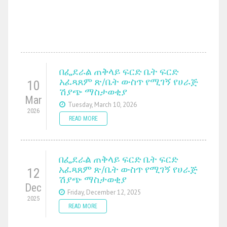
በፌደራል ጠቅላይ ፍርድ ቤት ፍርድ
አፈጻጸም ጽ/ቤት ውስጥ የሚገኝ የሀራጅ
10
ሽያጭ ማስታወቂያ
Mar
Tuesday, March 10, 2026
2026
READ MORE
በፌደራል ጠቅላይ ፍርድ ቤት ፍርድ
አፈጻጸም ጽ/ቤት ውስጥ የሚገኝ የሀራጅ
12
ሽያጭ ማስታወቂያ
Dec
Friday, December 12, 2025
2025
READ MORE