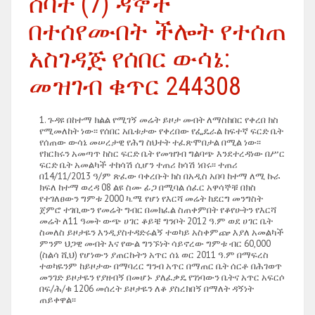
ሰባት (7) ዳኞች
በተሰየሙበት ችሎት የተሰጠ
አስገዳጅ የሰበር ውሳኔ:
መዝገብ ቁጥር 244308
ጉዳዩ በከተማ ክልል የሚገኝ መሬት ይዞታ መብት ለማስከበር የቀረበ ክስ
የሚመለከት ነው፡፡ የሰበር አቤቱታው የቀረበው የፌዴራል ከፍተኛ ፍርድ ቤት
የሰጠው ውሳኔ መሠረታዊ የሕግ ስህተት ተፈጽሞበታል በሚል ነው፡፡
የክርክሩን አመጣጥ ከስር ፍርድ ቤት የመዝገብ ግልባጭ እንደተረዳነው በሥር
ፍርድ ቤት አመልካች ተከሳሽ ሲሆን ተጠሪ ከሳሽ ነበሩ፡፡ ተጠሪ
በ14/11/2013 ዓ/ም ጽፈው ባቀረቡት ክስ በአዲስ አበባ ከተማ ለሚ ኩራ
ክፍለ ከተማ ወረዳ 08 ልዩ ስሙ ፊጋ በሚባል ሰፈር አዋሳኞቹ በክስ
የተገለፀውን ግምቱ 2000 ካ.ሜ የሆነ የእርሻ መሬት ከደርግ መንግስት
ጀምሮ ተገቢውን የመሬት ግብር በመክፈል ስጠቀምበት የቆየሁትን የእርሻ
መሬት ለ11 ዓመት ውጭ ሀገር ቆይቼ ግንቦት 2012 ዓ.ም ወደ ሀገር ቤት
ስመለስ ይዞታዬን እንዲያስተዳድሩልኝ ተወካይ አስቀምጬ እያለ አመልካች
ምንም ህጋዊ መብት እና የውል ግንኙነት ሳይኖረው ግምቱ ብር 60,000
(ስልሳ ሺህ) የሆነውን ያጠርኩትን አጥር ሰኔ ወር 2011 ዓ.ም በማፍረስ
ተወካዬንም ከይዞታው በማባረር ግንብ አጥር በማጠር ቤት ሰርቶ በሕገወጥ
መንገድ ይዞታዬን የያዘብኝ በመሆኑ ያለፈቃዴ የገነባውን ቤትና አጥር አፍርሶ
በፍ/ሕ/ቁ 1206 መሰረት ይዞታዬን ለቆ ያስረክበኝ በማለት ዳኝነት
ጠይቀዋል፡፡