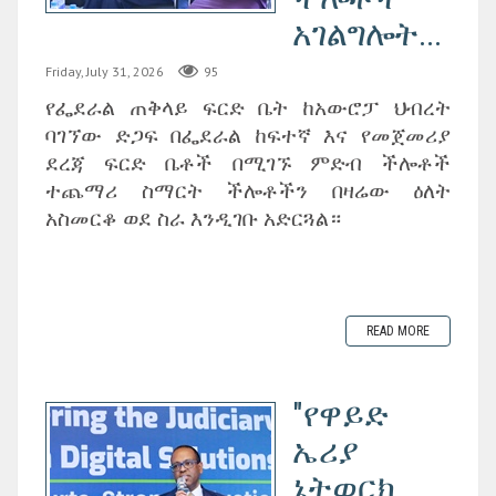
አገልግሎት...
Friday, July 31, 2026
95
የፌደራል ጠቅላይ ፍርድ ቤት ከአውሮፓ ህብረት
ባገኘው ድጋፍ በፌደራል ከፍተኛ እና የመጀመሪያ
ደረጃ ፍርድ ቤቶች በሚገኙ ምድብ ችሎቶች
ተጨማሪ ስማርት ችሎቶችን በዛሬው ዕለት
አስመርቆ ወደ ስራ እንዲገቡ አድርጓል።
READ MORE
"የዋይድ
ኤሪያ
ኔትወርክ