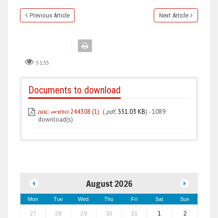
Previous Article
Next Article
5135
Documents to download
ሰበር መዝገብ 244308 (1)
(
.pdf,
551.03 KB
) - 1089
download(s)
August 2026
Mon
Tue
Wed
Thu
Fri
Sat
Sun
27
28
29
30
31
1
2