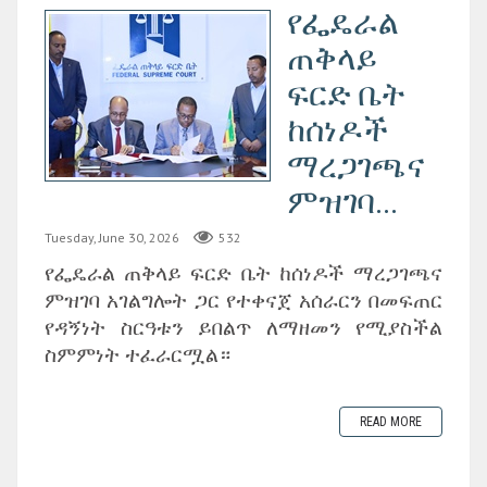
የፌዴራል
ጠቅላይ
ፍርድ ቤት
ከሰነዶች
ማረጋገጫና
ምዝገባ...
Tuesday, June 30, 2026
532
‎የፌዴራል ጠቅላይ ፍርድ ቤት ከሰነዶች ማረጋገጫና
ምዝገባ አገልግሎት ጋር የተቀናጀ አሰራርን በመፍጠር
የዳኝነት ስርዓቱን ይበልጥ ለማዘመን የሚያስችል
ስምምነት ተፈራርሟል።
READ MORE