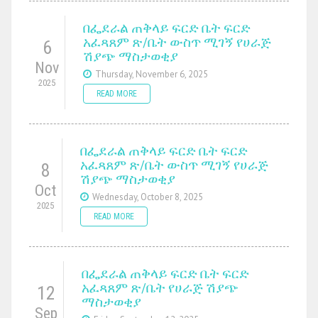
በፌደራል ጠቅላይ ፍርድ ቤት ፍርድ
አፈጻጸም ጽ/ቤት ውስጥ ሚገኝ የሀራጅ
6
ሽያጭ ማስታወቂያ
Nov
Thursday, November 6, 2025
2025
READ MORE
በፌደራል ጠቅላይ ፍርድ ቤት ፍርድ
አፈጻጸም ጽ/ቤት ውስጥ ሚገኝ የሀራጅ
8
ሽያጭ ማስታወቂያ
Oct
Wednesday, October 8, 2025
2025
READ MORE
በፌደራል ጠቅላይ ፍርድ ቤት ፍርድ
አፈጻጸም ጽ/ቤት የሀራጅ ሽያጭ
12
ማስታወቂያ
Sep