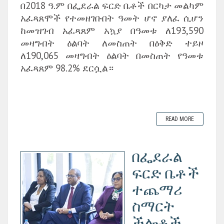
በ2018 ዓ.ም በፌደራል ፍርድ ቤቶች በርካታ መልካም
አፈጻጸሞች የተመዘገቡበት ዓመት ሆኖ ያለፈ ሲሆን
ከመዝገብ አፈጻጸም አኳያ በዓመቱ ለ193,590
መዛግብት ዕልባት ለመስጠት በዕቅድ ተይዞ
ለ190,065 መዛግብት ዕልባት በመስጠት የዓመቱ
አፈጻጸም 98.2% ደርሷል።
READ MORE
በፌደራል
ፍርድ ቤቶች
ተጨማሪ
ስማርት
ችሎቶች