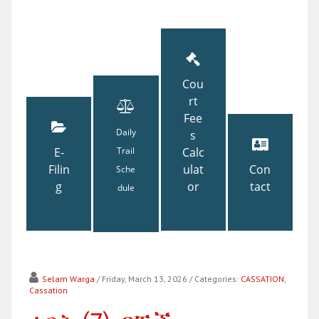
Cou
rt
Fee
Daily
s
E-
Trail
Calc
Filin
ulat
Con
Sche
g
or
tact
dule
Selam Warga
/ Friday, March 13, 2026
/ Categories:
CASSATION
,
Cassation