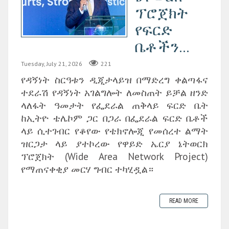
ፕሮጀክት
የፍርድ
ቤቶችን...
Tuesday, July 21, 2026
221
የዳኝነት ስርዓቱን ዲጂታላይዝ በማድረግ ቀልጣፋና
ተደራሽ የዳኝነት አገልግሎት ለመስጠት ይቻል ዘንድ
ላለፋት ዓመታት የፌደራል ጠቅላይ ፍርድ ቤት
ከኢትዮ ቴሌኮም ጋር በጋራ በፌደራል ፍርድ ቤቶች
ላይ ሲተገብር የቆየው የቴክኖሎጂ የመሰረተ ልማት
ዝርጋታ ላይ ያተኮረው የዋይድ ኤርያ ኔትወርክ
ፕሮጀክት (Wide Area Network Project)
የማጠናቀቂያ መርሃ ግብር ተካሂዷል።
READ MORE