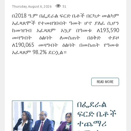
Thursday, August 6, 2026
31
በ2018 ዓ.ም በፌደራል ፍርድ ቤቶች በርካታ መልካም
አፈጻጸሞች የተመዘገቡበት ዓመት ሆኖ ያለፈ ሲሆን
ከመዝገብ አፈጻጸም አኳያ በዓመቱ ለ193,590
መዛግብት ዕልባት ለመስጠት በዕቅድ ተይዞ
ለ190,065 መዛግብት ዕልባት በመስጠት የዓመቱ
አፈጻጸም 98.2% ደርሷል።
READ MORE
በፌደራል
ፍርድ ቤቶች
ተጨማሪ