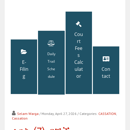
Cou
rt
Fee
Daily
s
E-
Trail
Calc
Filin
ulat
Con
Sche
g
or
tact
dule
Selam Warga
/ Monday, April 27, 2026
/ Categories:
CASSATION
,
Cassation