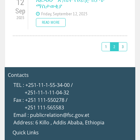
12
ማስታወቂያ
Sep
Friday, September 12, 2025
2025
READ MORE
1
2
3
Contacts
TEL : +251-11-1-55-34-00 /
+251-11-1-11-04-32
Fax : +251 111-550278 /
+251 111-565583
Email : publicrelation@fsc.gov.et
Address: 6 Killo , Addis Ababa, Ethiopia
Quick Links