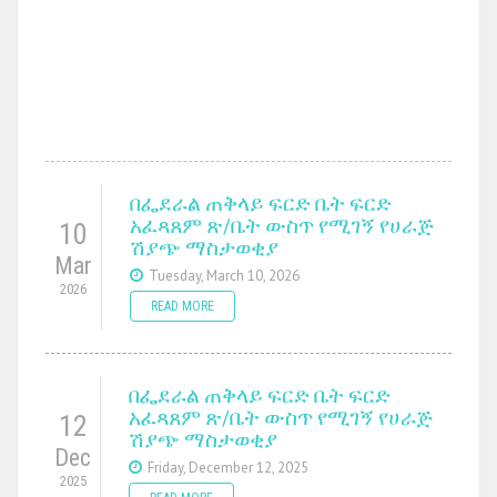
በፌደራል ጠቅላይ ፍርድ ቤት ፍርድ
አፈጻጸም ጽ/ቤት ውስጥ የሚገኝ የሀራጅ
10
ሽያጭ ማስታወቂያ
Mar
Tuesday, March 10, 2026
2026
READ MORE
በፌደራል ጠቅላይ ፍርድ ቤት ፍርድ
አፈጻጸም ጽ/ቤት ውስጥ የሚገኝ የሀራጅ
12
ሽያጭ ማስታወቂያ
Dec
Friday, December 12, 2025
2025