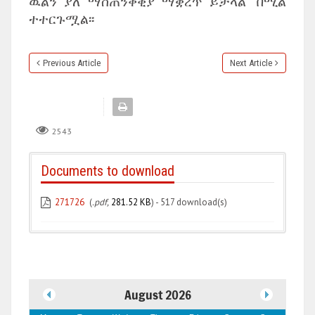
ዉልን ያለ ማስጠንቀቂያ ማቋረጥ ይቻላል” በሚል
ተተርጉሟል፡፡
Previous Article
Next Article
2543
Documents to download
271726
(
.pdf,
281.52 KB
) - 517 download(s)
August 2026