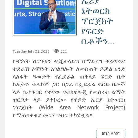
ኤሪያ
ኔትወርክ
ፕሮጀክት
የፍርድ
ቤቶችን...
Tuesday, July 21, 2026
221
የዳኝነት ስርዓቱን ዲጂታላይዝ በማድረግ ቀልጣፋና
ተደራሽ የዳኝነት አገልግሎት ለመስጠት ይቻል ዘንድ
ላለፋት ዓመታት የፌደራል ጠቅላይ ፍርድ ቤት
ከኢትዮ ቴሌኮም ጋር በጋራ በፌደራል ፍርድ ቤቶች
ላይ ሲተገብር የቆየው የቴክኖሎጂ የመሰረተ ልማት
ዝርጋታ ላይ ያተኮረው የዋይድ ኤርያ ኔትወርክ
ፕሮጀክት (Wide Area Network Project)
የማጠናቀቂያ መርሃ ግብር ተካሂዷል።
READ MORE