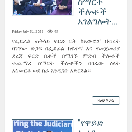
ስማርት
ችሎቶች
አገልግሎት...
Friday, July 31, 2026
95
የፌደራል ጠቅላይ ፍርድ ቤት ከአውሮፓ ህብረት
ባገኘው ድጋፍ በፌደራል ከፍተኛ እና የመጀመሪያ
ደረጃ ፍርድ ቤቶች በሚገኙ ምድብ ችሎቶች
ተጨማሪ ስማርት ችሎቶችን በዛሬው ዕለት
አስመርቆ ወደ ስራ እንዲገቡ አድርጓል።
READ MORE
"የዋይድ