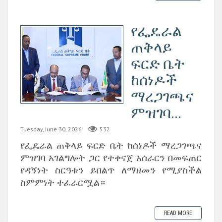
የፌዴራል
ጠቅላይ
ፍርድ ቤት
ከሰነዶች
ማረጋገጫና
ምዝገባ...
Tuesday, June 30, 2026
532
‎የፌዴራል ጠቅላይ ፍርድ ቤት ከሰነዶች ማረጋገጫና
ምዝገባ አገልግሎት ጋር የተቀናጀ አሰራርን በመፍጠር
የዳኝነት ስርዓቱን ይበልጥ ለማዘመን የሚያስችል
ስምምነት ተፈራርሟል።
READ MORE