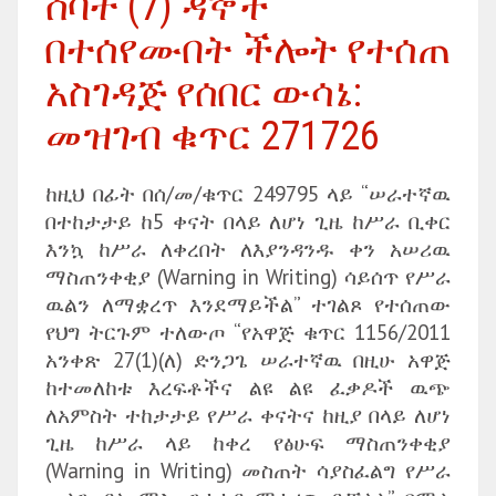
ሰባት (7) ዳኞች
በተሰየሙበት ችሎት የተሰጠ
አስገዳጅ የሰበር ውሳኔ:
መዝገብ ቁጥር 271726
ከዚህ በፊት በሰ/መ/ቁጥር 249795 ላይ “ሠራተኛዉ
በተከታታይ ከ5 ቀናት በላይ ለሆነ ጊዜ ከሥራ ቢቀር
እንኳ ከሥራ ለቀረበት ለእያንዳንዱ ቀን አሠሪዉ
ማስጠንቀቂያ (Warning in Writing) ሳይሰጥ የሥራ
ዉልን ለማቋረጥ እንደማይችል” ተገልጾ የተሰጠው
የህግ ትርጉም ተለውጦ “የአዋጅ ቁጥር 1156/2011
አንቀጽ 27(1)(ለ) ድንጋጌ ሠራተኛዉ በዚሁ አዋጅ
ከተመለከቱ እረፍቶችና ልዩ ልዩ ፈቃዶች ዉጭ
ለአምስት ተከታታይ የሥራ ቀናትና ከዚያ በላይ ለሆነ
ጊዜ ከሥራ ላይ ከቀረ የፅሁፍ ማስጠንቀቂያ
(Warning in Writing) መስጠት ሳያስፈልግ የሥራ