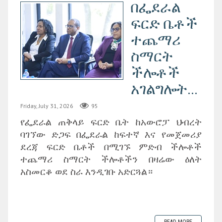
በፌደራል
ፍርድ ቤቶች
ተጨማሪ
ስማርት
ችሎቶች
አገልግሎት...
Friday, July 31, 2026
95
የፌደራል ጠቅላይ ፍርድ ቤት ከአውሮፓ ህብረት
ባገኘው ድጋፍ በፌደራል ከፍተኛ እና የመጀመሪያ
ደረጃ ፍርድ ቤቶች በሚገኙ ምድብ ችሎቶች
ተጨማሪ ስማርት ችሎቶችን በዛሬው ዕለት
አስመርቆ ወደ ስራ እንዲገቡ አድርጓል።
READ MORE