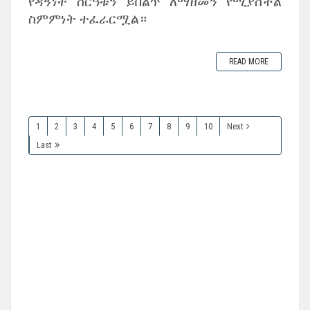
የዳኝነት ስርዓቱን ይበልጥ ለማዘመን የሚያስችል
ስምምነት ተፈራርሟል።
READ MORE
1
2
3
4
5
6
7
8
9
10
Next
Last