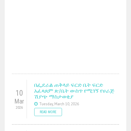
በፌደራል ጠቅላይ ፍርድ ቤት ፍርድ
አፈጻጸም ጽ/ቤት ውስጥ የሚገኝ የሀራጅ
10
ሽያጭ ማስታወቂያ
Mar
Tuesday, March 10, 2026
2026
READ MORE