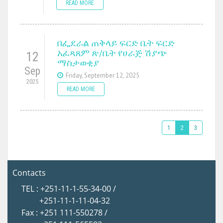
READ MORE
በፌደራል ጠቅላይ ፍርድ ቤት ፍርድ
አፈጻጸም ጽ/ቤት የሀራጅ ሽያጭ
12
ማስታወቂያ
Sep
Friday, September 12, 2025
2025
READ MORE
1
2
3
Contacts
TEL : +251-11-1-55-34-00 /
+251-11-1-11-04-32
Fax : +251 111-550278 /