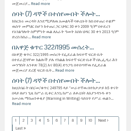
መጀመሪያ...
Read more
ሰባት (7) ዳኞች በተሰየሙበት ችሎት...
ከክርክሩ መረዳት እንደሚቻለዉ አመልካች ባቀረቡት ክስ በተጠሪ ተቋም
ዉስጥ መምህር ስሆን ከተጠሪ ጋር ህዳር 30 ቀን 2009 ዓ/ም በተደረገ
የአገልግሎት ስምምነት ዉል ለአራት ዓመት እስከ ህዳር 30 ቀን 2013 ዓ/ም
ድረስ ከስራ...
Read more
በአዋጅ ቁጥር 322/1995 መሰረት...
በአዋጅ ቁጥር 322/1995 መሰረት የፌደራል ከፍተኛ ፍርድ ቤት
በተደራጀባቸው ክልሎች ያሉ የክልል ከፍተኛ ፍርድ ቤቶች በኢፌዲሪ ሕገ
መንግስት አንቀጽ 78(2) እና 80(4) ድንጋጌ በተሰጣቸዉ የፌደራል
መጀመሪያ ደረጃ ፍርድ ቤት...
Read more
ሰባት (7) ዳኞች በተሰየሙበት ችሎት...
ከዚህ በፊት በሰ/መ/ቁጥር 249795 ላይ “ሠራተኛዉ በተከታታይ ከ5 ቀናት
በላይ ለሆነ ጊዜ ከሥራ ቢቀር እንኳ ከሥራ ለቀረበት ለእያንዳንዱ ቀን
አሠሪዉ ማስጠንቀቂያ (Warning in Writing) ሳይሰጥ የሥራ ዉልን...
Read more
1
2
3
4
5
6
7
8
9
10
Next
Last