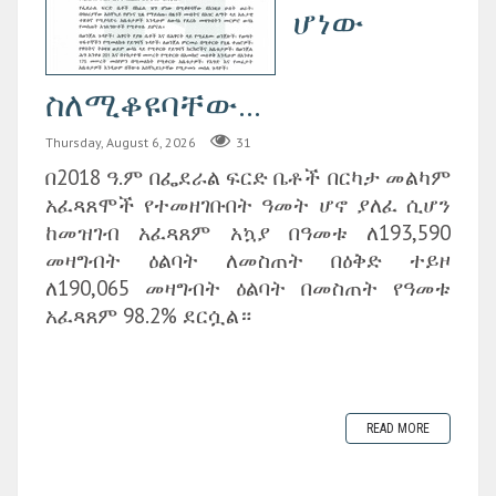
ሆነው
ስለሚቆዩባቸው...
Thursday, August 6, 2026
31
በ2018 ዓ.ም በፌደራል ፍርድ ቤቶች በርካታ መልካም
አፈጻጸሞች የተመዘገቡበት ዓመት ሆኖ ያለፈ ሲሆን
ከመዝገብ አፈጻጸም አኳያ በዓመቱ ለ193,590
መዛግብት ዕልባት ለመስጠት በዕቅድ ተይዞ
ለ190,065 መዛግብት ዕልባት በመስጠት የዓመቱ
አፈጻጸም 98.2% ደርሷል።
READ MORE