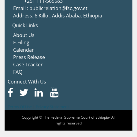
+251 111-565583
Email : publicrelation@fsc.gov.et
Address: 6 Killo , Addis Ababa, Ethiopia
Quick Links
About Us
E-Filing
Calendar
Press Release
Case Tracker
FAQ
Connect With Us
Terms Of Use
|
Privacy Statement
Copyright © The Federal Supreme Court of Ethiopia- All
rights reserved