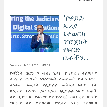
"የዋይድ
ኤሪያ
ኔትወርክ
ፕሮጀክት
የፍርድ
ቤቶችን...
Tuesday, July 21, 2026
221
የዳኝነት ስርዓቱን ዲጂታላይዝ በማድረግ ቀልጣፋና
ተደራሽ የዳኝነት አገልግሎት ለመስጠት ይቻል ዘንድ
ላለፋት ዓመታት የፌደራል ጠቅላይ ፍርድ ቤት
ከኢትዮ ቴሌኮም ጋር በጋራ በፌደራል ፍርድ ቤቶች
ላይ ሲተገብር የቆየው የቴክኖሎጂ የመሰረተ ልማት
ዝርጋታ ላይ ያተኮረው የዋይድ ኤርያ ኔትወርክ