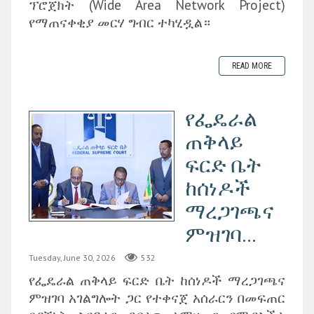
ፕሮጀክት (Wide Area Network Project)
የማጠናቀቂያ መርሃ ግብር ተካሂዷል።
READ MORE
የፌዴራል
ጠቅላይ
ፍርድ ቤት
ከሰነዶች
ማረጋገጫና
ምዝገባ...
Tuesday, June 30, 2026
532
‎የፌዴራል ጠቅላይ ፍርድ ቤት ከሰነዶች ማረጋገጫና
ምዝገባ አገልግሎት ጋር የተቀናጀ አሰራርን በመፍጠር