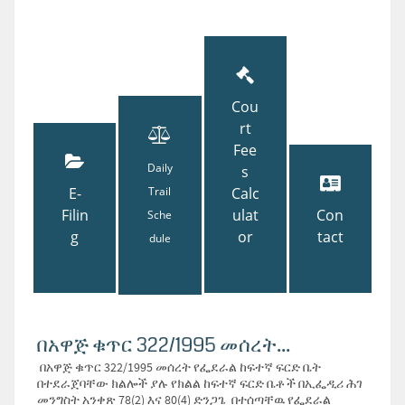
Cou
rt
Fee
Daily
s
E-
Trail
Calc
Filin
ulat
Con
Sche
g
or
tact
dule
በአዋጅ ቁጥር 322/1995 መሰረት...
በአዋጅ ቁጥር 322/1995 መሰረት የፌደራል ከፍተኛ ፍርድ ቤት
በተደራጀባቸው ክልሎች ያሉ የክልል ከፍተኛ ፍርድ ቤቶች በኢፌዲሪ ሕገ
መንግስት አንቀጽ 78(2) እና 80(4) ድንጋጌ በተሰጣቸዉ የፌደራል