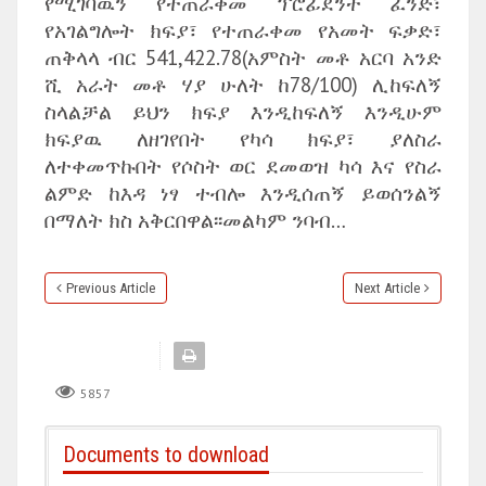
የሚገባዉን የተጠራቀመ ፕሮፊደንት ፈንድ፣
የአገልግሎት ክፍያ፣ የተጠራቀመ የአመት ፍቃድ፣
ጠቅላላ ብር 541,422.78(አምስት መቶ አርባ አንድ
ሺ አራት መቶ ሃያ ሁለት ከ78/100) ሊከፍለኝ
ስላልቻል ይህን ክፍያ እንዲከፍለኝ እንዲሁም
ክፍያዉ ለዘገየበት የካሳ ክፍያ፣ ያለስራ
ለተቀመጥኩበት የሶስት ወር ደመወዝ ካሳ እና የስራ
ልምድ ከእዳ ነፃ ተብሎ እንዲሰጠኝ ይወሰንልኝ
በማለት ክስ አቅርበዋል፡፡መልካም ንባብ…
Previous Article
Next Article
5857
Documents to download