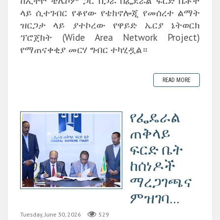
ከኢትዮ ቴሌኮም ጋር በጋራ በፌደራል ፍርድ ቤቶች
ላይ ሲተገብር የቆየው የቴክኖሎጂ የመሰረተ ልማት
ዝርጋታ ላይ ያተኮረው የዋይድ ኤርያ ኔትወርክ
ፕሮጀክት (Wide Area Network Project)
የማጠናቀቂያ መርሃ ግብር ተካሂዷል።
READ MORE
የፌዴራል
ጠቅላይ
ፍርድ ቤት
ከሰነዶች
ማረጋገጫና
ምዝገባ...
Tuesday, June 30, 2026
529