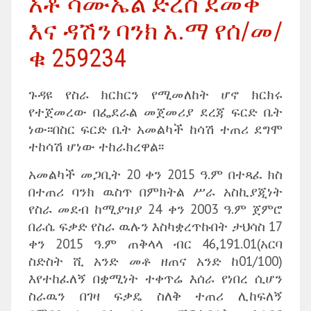
አቶ ሳሙኤል ድረስ ደመቀ
እና ዳሽን ባንክ አ.ማ የሰ/መ/
ቁ 259234
ጉዳዩ የስራ ክርክርን የሚመለከት ሆኖ ክርክሩ
የተጀመረው በፌደራል መጀመሪያ ደረጃ ፍርድ ቤት
ነው፡፡በስር ፍርድ ቤት አመልካች ከሳሽ ተጠሪ ደግሞ
ተከሳሽ ሆነው ተከራክረዋል፡፡
አመልካች መጋቢት 20 ቀን 2015 ዓ.ም በተጻፈ ክስ
በተጠሪ ባንክ ዉስጥ በምክትል ሥራ አስኪያጂነት
የስራ መደብ ከሚያዝያ 24 ቀን 2003 ዓ.ም ጀምሮ
በራሴ ፍቃድ የስራ ዉሉን እስካቋረጥኩበት ታህሳስ 17
ቀን 2015 ዓ.ም ጠቅላላ ብር 46,191.01(አርባ
ስድስት ሺ አንድ መቶ ዘጠና አንድ ከ01/100)
እየተከፈለኝ በቋሚነት ተቀጥሬ እሰራ የነበረ ሲሆን
ስራዉን በገዛ ፍቃዴ ስለቅ ተጠሪ ሊከፍለኝ