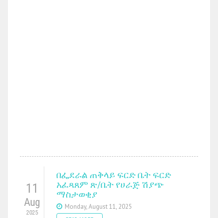
በፌደራል ጠቅላይ ፍርድ ቤት ፍርድ
አፈጻጸም ጽ/ቤት የሀራጅ ሽያጭ
11
ማስታወቂያ
Aug
Monday, August 11, 2025
2025