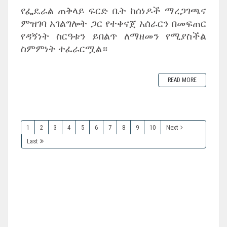
‎የፌዴራል ጠቅላይ ፍርድ ቤት ከሰነዶች ማረጋገጫና
ምዝገባ አገልግሎት ጋር የተቀናጀ አሰራርን በመፍጠር
የዳኝነት ስርዓቱን ይበልጥ ለማዘመን የሚያስችል
ስምምነት ተፈራርሟል።
READ MORE
1
2
3
4
5
6
7
8
9
10
Next
Last