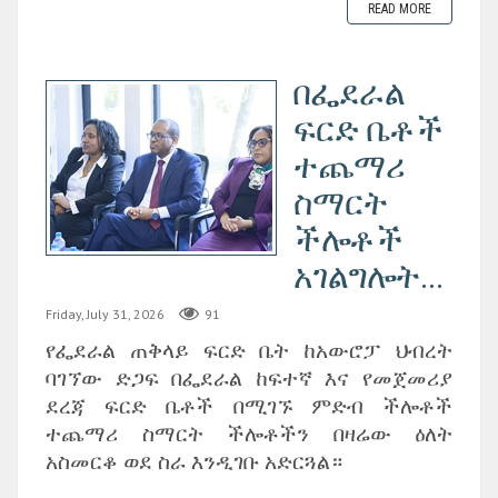
READ MORE
በፌደራል
ፍርድ ቤቶች
ተጨማሪ
ስማርት
ችሎቶች
አገልግሎት...
Friday, July 31, 2026
91
የፌደራል ጠቅላይ ፍርድ ቤት ከአውሮፓ ህብረት
ባገኘው ድጋፍ በፌደራል ከፍተኛ እና የመጀመሪያ
ደረጃ ፍርድ ቤቶች በሚገኙ ምድብ ችሎቶች
ተጨማሪ ስማርት ችሎቶችን በዛሬው ዕለት
አስመርቆ ወደ ስራ እንዲገቡ አድርጓል።