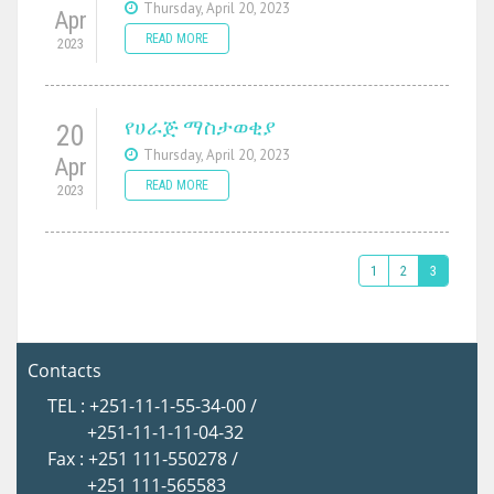
Thursday, April 20, 2023
Apr
READ MORE
2023
የሀራጅ ማስታወቂያ
20
Thursday, April 20, 2023
Apr
READ MORE
2023
1
2
3
Contacts
TEL : +251-11-1-55-34-00 /
+251-11-1-11-04-32
Fax : +251 111-550278 /
+251 111-565583