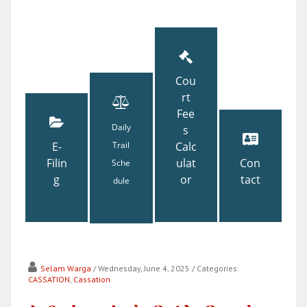
Cou
rt
Fee
Daily
s
E-
Trail
Calc
Filin
ulat
Con
Sche
g
or
tact
dule
Selam Warga
/ Wednesday, June 4, 2025
/ Categories:
CASSATION
,
Cassation