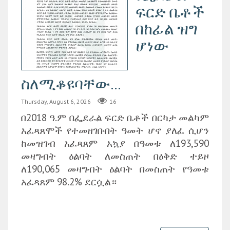
ፍርድ ቤቶች
በከፊል ዝግ
ሆነው
ስለሚቆዩባቸው...
Thursday, August 6, 2026
16
በ2018 ዓ.ም በፌደራል ፍርድ ቤቶች በርካታ መልካም
አፈጻጸሞች የተመዘገቡበት ዓመት ሆኖ ያለፈ ሲሆን
ከመዝገብ አፈጻጸም አኳያ በዓመቱ ለ193,590
መዛግብት ዕልባት ለመስጠት በዕቅድ ተይዞ
ለ190,065 መዛግብት ዕልባት በመስጠት የዓመቱ
አፈጻጸም 98.2% ደርሷል።