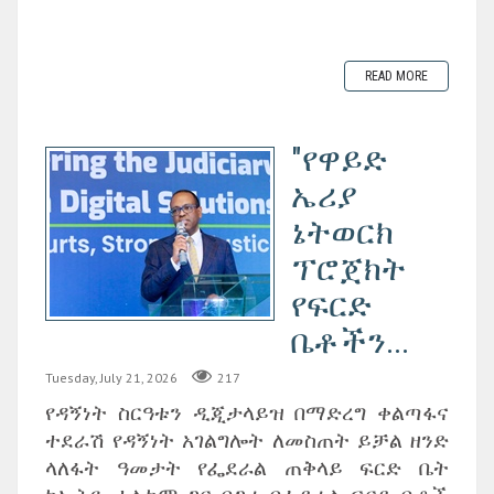
READ MORE
"የዋይድ
ኤሪያ
ኔትወርክ
ፕሮጀክት
የፍርድ
ቤቶችን...
Tuesday, July 21, 2026
217
የዳኝነት ስርዓቱን ዲጂታላይዝ በማድረግ ቀልጣፋና
ተደራሽ የዳኝነት አገልግሎት ለመስጠት ይቻል ዘንድ
ላለፋት ዓመታት የፌደራል ጠቅላይ ፍርድ ቤት