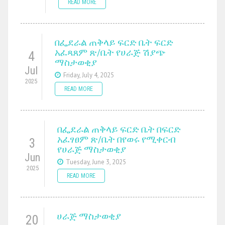
READ MORE
በፌደራል ጠቅላይ ፍርድ ቤት ፍርድ
አፈጻጸም ጽ/ቤት የሀራጅ ሽያጭ
4
ማስታወቂያ
Jul
Friday, July 4, 2025
2025
READ MORE
በፌደራል ጠቅላይ ፍርድ ቤት በፍርድ
አፈፃፀም ጽ/ቤት በየወሩ የሚቀርብ
3
የሀራጅ ማስታወቂያ
Jun
Tuesday, June 3, 2025
2025
READ MORE
ሀራጅ ማስታወቂያ
20