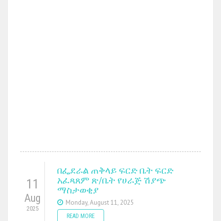
በፌደራል ጠቅላይ ፍርድ ቤት ፍርድ
አፈጻጸም ጽ/ቤት የሀራጅ ሽያጭ
11
ማስታወቂያ
Aug
Monday, August 11, 2025
2025
READ MORE