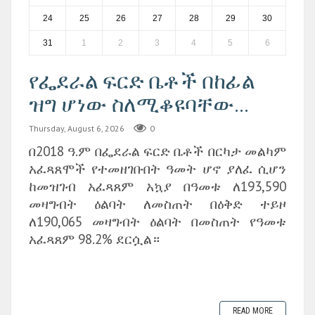
24
25
26
27
28
29
30
31
1
2
3
4
5
6
የፌደራል ፍርድ ቤቶች በከፊል
ዝግ ሆነው ስለሚቆዩባቸው...
Thursday, August 6, 2026
0
በ2018 ዓ.ም በፌደራል ፍርድ ቤቶች በርካታ መልካም
አፈጻጸሞች የተመዘገቡበት ዓመት ሆኖ ያለፈ ሲሆን
ከመዝገብ አፈጻጸም አኳያ በዓመቱ ለ193,590
መዛግብት ዕልባት ለመስጠት በዕቅድ ተይዞ
ለ190,065 መዛግብት ዕልባት በመስጠት የዓመቱ
አፈጻጸም 98.2% ደርሷል።
READ MORE