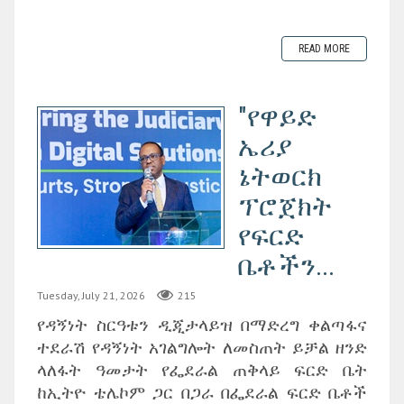
READ MORE
"የዋይድ
ኤሪያ
ኔትወርክ
ፕሮጀክት
የፍርድ
ቤቶችን...
Tuesday, July 21, 2026
215
የዳኝነት ስርዓቱን ዲጂታላይዝ በማድረግ ቀልጣፋና
ተደራሽ የዳኝነት አገልግሎት ለመስጠት ይቻል ዘንድ
ላለፋት ዓመታት የፌደራል ጠቅላይ ፍርድ ቤት
ከኢትዮ ቴሌኮም ጋር በጋራ በፌደራል ፍርድ ቤቶች