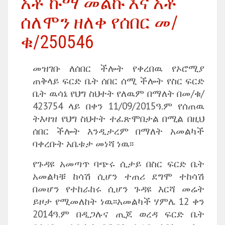
አቶ ኩማ መልኩ እና አቶ
ሰለሞን ዘለቀ የሰበር መ/
ቁ/250546
መዝገቡ ለሰበር ችሎት የቀረበዉ የኦሮሚያ
ጠቅላይ ፍርድ ቤት ሰበር ሰሚ ችሎት የስር ፍርድ
ቤት ዉሳኔ የህግ ስህተት የለዉም በማለት በመ/ቁ/
423754 ላይ በቀን 11/09/2015ዓ.ም የሰጠዉ
ትእዛዝ የህግ ስህተት ተፈጽሞበታል በሚል በዚህ
ሰበር ችሎት እንዲታረም በማለት አመልካች
ባቀረቡት አቤቱታ መነሻ ነዉ፡፡
የጉዳዩ አመጣጥ ባጭሩ ሲታይ በስር ፍርድ ቤት
አመልካቹ ከሳሽ ሲሆን ተጠሪ ደግሞ ተከሳሽ
በመሆን የተከራከሩ ሲሆን ጉዳዩ እርሻ መሬት
ይዞታ የሚመለከት ነዉ፡፡አመልካች ሃምሌ 12 ቀን
2014ዓ.ም በዲጋሉና ጢጆ ወረዳ ፍርድ ቤት