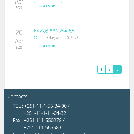
Apr
READ MORE
2023
የሀራጅ ማስታወቂያ
20
Thursday, April 20, 2023
Apr
READ MORE
2023
1
2
3
Contacts
TEL : +251-11-1-55-34-00 /
+251-11-1-11-04-32
Fax : +251 111-550278 /
+251 111-565583