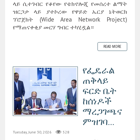
ላይ ሲተገብር የቆየው የቴክኖሎጂ የመሰረተ ልማት
ዝርጋታ ላይ ያተኮረው የዋይድ ኤርያ ኔትወርክ
ፕሮጀክት (Wide Area Network Project)
የማጠናቀቂያ መርሃ ግብር ተካሂዷል።
READ MORE
የፌዴራል
ጠቅላይ
ፍርድ ቤት
ከሰነዶች
ማረጋገጫና
ምዝገባ...
Tuesday, June 30, 2026
528