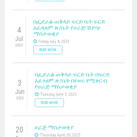
በፌደራል ጠቅላይ ፍርድ ቤት ፍርድ
አፈጻጸም ጽ/ቤት የሀራጅ ሽያጭ
4
ማስታወቂያ
Jul
Friday, July 4, 2025
2025
READ MORE
በፌደራል ጠቅላይ ፍርድ ቤት በፍርድ
አፈፃፀም ጽ/ቤት በየወሩ የሚቀርብ
3
የሀራጅ ማስታወቂያ
Jun
Tuesday, June 3, 2025
2025
READ MORE
ሀራጅ ማስታወቂያ
20
Thursday, April 20, 2023