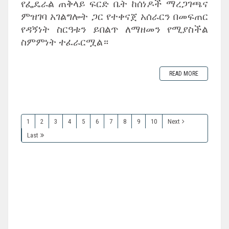
‎የፌዴራል ጠቅላይ ፍርድ ቤት ከሰነዶች ማረጋገጫና
ምዝገባ አገልግሎት ጋር የተቀናጀ አሰራርን በመፍጠር
የዳኝነት ስርዓቱን ይበልጥ ለማዘመን የሚያስችል
ስምምነት ተፈራርሟል።
READ MORE
1
2
3
4
5
6
7
8
9
10
Next
Last