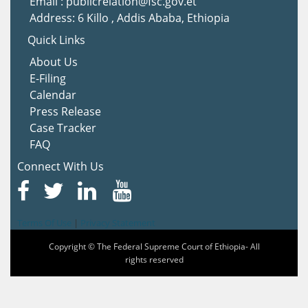
Email : publicrelation@fsc.gov.et
Address: 6 Killo , Addis Ababa, Ethiopia
Quick Links
About Us
E-Filing
Calendar
Press Release
Case Tracker
FAQ
Connect With Us
Terms Of Use
|
Privacy Statement
Copyright © The Federal Supreme Court of Ethiopia- All
rights reserved