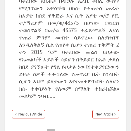
ባቀረበው አቤቱታ በዲጋሉ አራቢ ቀበሌ ውስጥ
የሚገኘውን አዋሳኞቹ በክሱ የተጠቀሰ መሬት
ከአያቴ ከበደ ዋቅጅራ እና ሴት አያቴ ወ/ሮ የሺ
ተ/ማሪያም በመ/ቁ/43575 በሆነው በዉርስ
ተወስኖልኝ በመ/ቁ 43575 ተፈጽሞልኝ እያለ
ተጠሪ ምንም መብት ሳይኖረዉ ስለያዘብኝ
እንዲለቅልኝ ሲል የጠየቀ ሲሆን ተጠሪ ጥቅምት 2
ቀን 2015 ዓ.ም ባቀረበው መልስ ይዞታው
የአመልካች አያቶች ሳይሆን በቅይይር ከአቶ ታደሰ
ከበደ ያገኘሁት የግል ይዞታዬ ነው፤የተቀያየርነውን
ይዞታ ሰዎች ተቀብለው የመኖሪያ ቤት የሰሩበት
ሲሆን እኔም ይዞታውን እየተጠቀምኩበት ስለሆነ
ክሱ ተቀባይነት የለዉም በማለት ተከራክሯል፡፡
መልካም ንባብ…..
Previous Article
Next Article