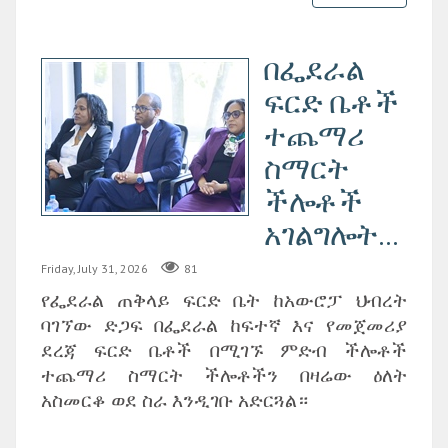
በፌደራል
ፍርድ ቤቶች
ተጨማሪ
ስማርት
ችሎቶች
አገልግሎት...
Friday, July 31, 2026
81
የፌደራል ጠቅላይ ፍርድ ቤት ከአውሮፓ ህብረት
ባገኘው ድጋፍ በፌደራል ከፍተኛ እና የመጀመሪያ
ደረጃ ፍርድ ቤቶች በሚገኙ ምድብ ችሎቶች
ተጨማሪ ስማርት ችሎቶችን በዛሬው ዕለት
አስመርቆ ወደ ስራ እንዲገቡ አድርጓል።