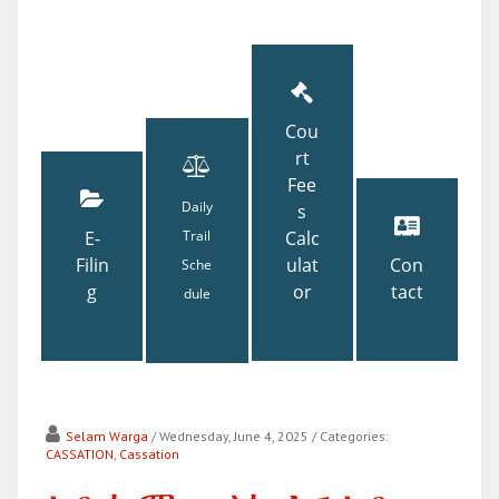
Cou
rt
Fee
Daily
s
E-
Trail
Calc
Filin
ulat
Con
Sche
g
or
tact
dule
Selam Warga
/ Wednesday, June 4, 2025
/ Categories:
CASSATION
,
Cassation