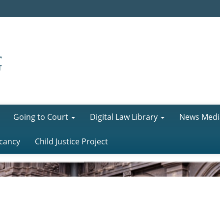
Going to Court
Digital Law Library
News Medi
cancy
Child Justice Project