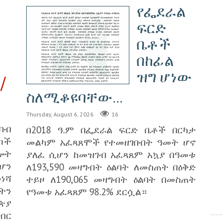
የፌደራል
ፍርድ
ቤቶች
በከፊል
ዝግ ሆነው
/
ስለሚቆዩባቸው...
Thursday, August 6, 2026
16
ባብ
በ2018 ዓ.ም በፌደራል ፍርድ ቤቶች በርካታ
ካች
መልካም አፈጻጸሞች የተመዘገቡበት ዓመት ሆኖ
ሎት
ያለፈ ሲሆን ከመዝገብ አፈጻጸም አኳያ በዓመቱ
ሆን
ለ193,590 መዛግብት ዕልባት ለመስጠት በዕቅድ
ነሻ
ተይዞ ለ190,065 መዛግብት ዕልባት በመስጠት
ትን
የዓመቱ አፈጻጸም 98.2% ደርሷል።
ጵያ
ብር