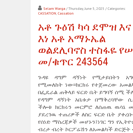
Selam Warga
/ Thursday, June 5, 2025
/ Categories:
CASSATION
,
Cassation
አቶ ጉዕሽ ካሳ ደሞዝ እና
እነ አቶ አማኑኤል
ወልደሊባኖስ ተስፋዬ የሠ
መ/ቁጥር 243564
ጉዳዩ ዳግም ዳኝነት የሚታይበትን አግ
የሚመለከት ነው፡፡ክርክሩ የተጀመረው አመል
በፌዴራል ጠቅላይ ፍርድ ቤት ይግባኝ ሰሚ ች
የዳግም ዳኝነት አቤቱታ በማቅረባቸው ሲ
ችሎቱ ክርክሩን መርምሮ ለሰጠዉ ዉሳኔ መ
ያደረገዉ ተጠሪዎች ለስር ፍርድ ቤት ያቀረቡ
የሰነድ ማስረጃዎች መሆኑን፤ነገር ግን የኢትዮ
ብረታ ብረት ኮርፖሬሽን ለአመልካች ድርጅት 