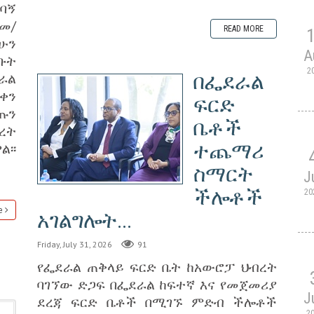
ግባኝ
መ/
READ MORE
ሁን
A
ቡት
2
ራል
በፌደራል
በቀን
ፍርድ
ጡን
ቤቶች
ረት
ተጨማሪ
፡፡
ስማርት
J
ችሎቶች
20
e
አገልግሎት...
Friday, July 31, 2026
91
የፌደራል ጠቅላይ ፍርድ ቤት ከአውሮፓ ህብረት
ባገኘው ድጋፍ በፌደራል ከፍተኛ እና የመጀመሪያ
J
ደረጃ ፍርድ ቤቶች በሚገኙ ምድብ ችሎቶች
2