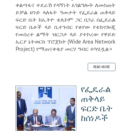
ቀልጣፋና ተደራሽ የዳኝነት አገልግሎት ለመስጠት
ይቻል ዘንድ ላለፋት ዓመታት የፌደራል ጠቅላይ
ፍርድ ቤት ከኢትዮ ቴሌኮም ጋር በጋራ በፌደራል
ፍርድ ቤቶች ላይ ሲተገብር የቆየው የቴክኖሎጂ
የመሰረተ ልማት ዝርጋታ ላይ ያተኮረው የዋይድ
ኤርያ ኔትወርክ ፕሮጀክት (Wide Area Network
Project) የማጠናቀቂያ መርሃ ግብር ተካሂዷል።
READ MORE
የፌዴራል
ጠቅላይ
ፍርድ ቤት
ከሰነዶች