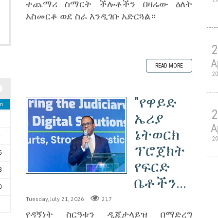
ተጨማሪ ስማርት ችሎቶችን በዛሬው ዕለት
አስመርቆ ወደ ስራ እንዲገቡ አድርጓል።
A
READ MORE
2
"የዋይድ
n
ኤሪያ
2
A
ኔትወርክ
9
2
ፕሮጀክት
6
የፍርድ
3
ቤቶችን...
0
Tuesday, July 21, 2026
217
6
የዳኝነት ስርዓቱን ዲጂታላይዝ በማድረግ