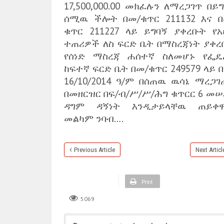
17,500,000.00 መክፈሉን ለማረጋገጥ በይ
ሰሚዉ ችሎት በመ/ቁጥር 211132 እና በ
ቁጥር 211227 ላይ ይግባኝ ያቀረቡት የአ
ተጠሪዎች ለስ ፍርድ ቤት በማስረጃነት ያቀረ
የሰነድ ማስረጃ ሐሰተኛ ስለመሆኑ የፌዴ
ከፍተኛ ፍርድ ቤት በመ/ቁጥር 249579 ላይ 
16/10/2014 ዓ/ም በሰጠዉ ዉሳኔ ማረጋገ
በመዘርዝር በፍ/ብ/ሥ/ሥ/ሕግ ቁጥርር 6 መሠ
ዳግም ዳኝነት እንዲታይላቸዉ ጠይቀዋል
መልካም ንባብ….
Previous Article
Next Articl
Print
5069