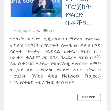
ፕሮጀክት
የፍርድ
ቤቶችን...
Tuesday, July 21, 2026
217
የዳኝነት ስርዓቱን ዲጂታላይዝ በማድረግ ቀልጣፋና
ተደራሽ የዳኝነት አገልግሎት ለመስጠት ይቻል ዘንድ
ላለፋት ዓመታት የፌደራል ጠቅላይ ፍርድ ቤት
ከኢትዮ ቴሌኮም ጋር በጋራ በፌደራል ፍርድ ቤቶች
ላይ ሲተገብር የቆየው የቴክኖሎጂ የመሰረተ ልማት
ዝርጋታ ላይ ያተኮረው የዋይድ ኤርያ ኔትወርክ
ፕሮጀክት (Wide Area Network Project)
የማጠናቀቂያ መርሃ ግብር ተካሂዷል።
READ MORE