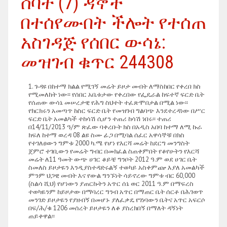
ሰባት (7) ዳኞች
በተሰየሙበት ችሎት የተሰጠ
አስገዳጅ የሰበር ውሳኔ:
መዝገብ ቁጥር 244308
ጉዳዩ በከተማ ክልል የሚገኝ መሬት ይዞታ መብት ለማስከበር የቀረበ ክስ
የሚመለከት ነው፡፡ የሰበር አቤቱታው የቀረበው የፌዴራል ከፍተኛ ፍርድ ቤት
የሰጠው ውሳኔ መሠረታዊ የሕግ ስህተት ተፈጽሞበታል በሚል ነው፡፡
የክርክሩን አመጣጥ ከስር ፍርድ ቤት የመዝገብ ግልባጭ እንደተረዳነው በሥር
ፍርድ ቤት አመልካች ተከሳሽ ሲሆን ተጠሪ ከሳሽ ነበሩ፡፡ ተጠሪ
በ14/11/2013 ዓ/ም ጽፈው ባቀረቡት ክስ በአዲስ አበባ ከተማ ለሚ ኩራ
ክፍለ ከተማ ወረዳ 08 ልዩ ስሙ ፊጋ በሚባል ሰፈር አዋሳኞቹ በክስ
የተገለፀውን ግምቱ 2000 ካ.ሜ የሆነ የእርሻ መሬት ከደርግ መንግስት
ጀምሮ ተገቢውን የመሬት ግብር በመክፈል ስጠቀምበት የቆየሁትን የእርሻ
መሬት ለ11 ዓመት ውጭ ሀገር ቆይቼ ግንቦት 2012 ዓ.ም ወደ ሀገር ቤት
ስመለስ ይዞታዬን እንዲያስተዳድሩልኝ ተወካይ አስቀምጬ እያለ አመልካች
ምንም ህጋዊ መብት እና የውል ግንኙነት ሳይኖረው ግምቱ ብር 60,000
(ስልሳ ሺህ) የሆነውን ያጠርኩትን አጥር ሰኔ ወር 2011 ዓ.ም በማፍረስ
ተወካዬንም ከይዞታው በማባረር ግንብ አጥር በማጠር ቤት ሰርቶ በሕገወጥ
መንገድ ይዞታዬን የያዘብኝ በመሆኑ ያለፈቃዴ የገነባውን ቤትና አጥር አፍርሶ
በፍ/ሕ/ቁ 1206 መሰረት ይዞታዬን ለቆ ያስረክበኝ በማለት ዳኝነት
ጠይቀዋል፡፡