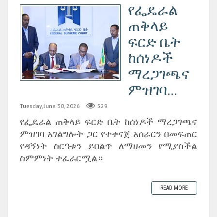
የፌዴራል
ጠቅላይ
ፍርድ ቤት
ከሰነዶች
ማረጋገጫና
ምዝገባ...
Tuesday, June 30, 2026
529
‎የፌዴራል ጠቅላይ ፍርድ ቤት ከሰነዶች ማረጋገጫና
ምዝገባ አገልግሎት ጋር የተቀናጀ አሰራርን በመፍጠር
የዳኝነት ስርዓቱን ይበልጥ ለማዘመን የሚያስችል
ስምምነት ተፈራርሟል።
READ MORE