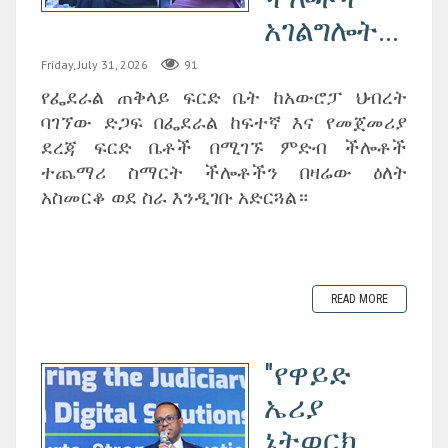
አገልግሎት...
Friday, July 31, 2026
91
የፌደራል ጠቅላይ ፍርድ ቤት ከአውሮፓ ህብረት
ባገኘው ድጋፍ በፌደራል ከፍተኛ እና የመጀመሪያ
ደረጃ ፍርድ ቤቶች በሚገኙ ምድብ ችሎቶች
ተጨማሪ ስማርት ችሎቶችን በዛሬው ዕለት
አስመርቆ ወደ ስራ እንዲገቡ አድርጓል።
READ MORE
"የዋይድ
ኤሪያ
ኔትወርክ