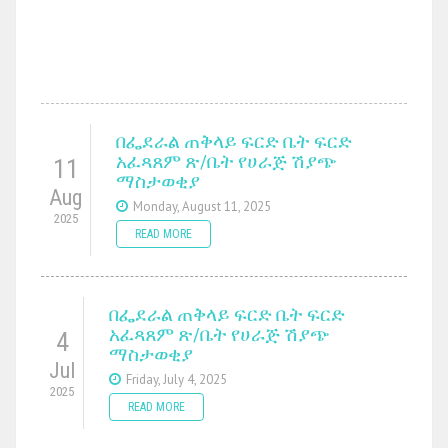
በፌደራል ጠቅላይ ፍርድ ቤት ፍርድ
አፈጻጸም ጽ/ቤት የሀራጅ ሽያጭ
11
ማስታወቂያ
Aug
Monday, August 11, 2025
2025
READ MORE
በፌደራል ጠቅላይ ፍርድ ቤት ፍርድ
አፈጻጸም ጽ/ቤት የሀራጅ ሽያጭ
4
ማስታወቂያ
Jul
Friday, July 4, 2025
2025
READ MORE