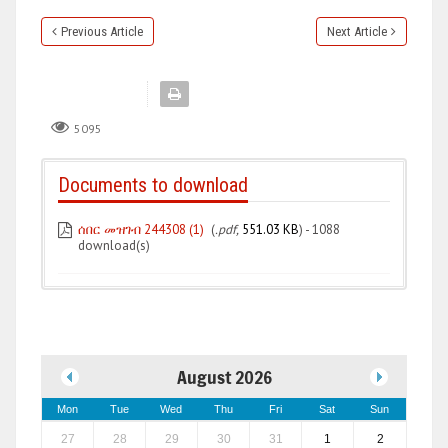
Previous Article
Next Article
5095
Documents to download
ሰበር መዝገብ 244308 (1)
(
.pdf,
551.03 KB
) - 1088
download(s)
August 2026
Mon
Tue
Wed
Thu
Fri
Sat
Sun
27
28
29
30
31
1
2