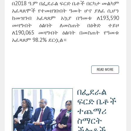
በ2018 ዓ.ም በፌደራል ፍርድ ቤቶች በርካታ መልካም
አፈጻጸሞች የተመዘገቡበት ዓመት ሆኖ ያለፈ ሲሆን
ከመዝገብ አፈጻጸም አኳያ በዓመቱ ለ193,590
መዛግብት ዕልባት ለመስጠት በዕቅድ ተይዞ
ለ190,065 መዛግብት ዕልባት በመስጠት የዓመቱ
አፈጻጸም 98.2% ደርሷል።
READ MORE
በፌደራል
ፍርድ ቤቶች
ተጨማሪ
ስማርት
ችሎቶች