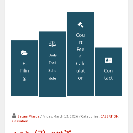
Cou
rt
Fee
Daily
s
E-
Trail
Calc
Filin
ulat
Con
Sche
g
or
tact
dule
Selam Warga
/ Friday, March 13, 2026
/ Categories:
CASSATION
,
Cassation