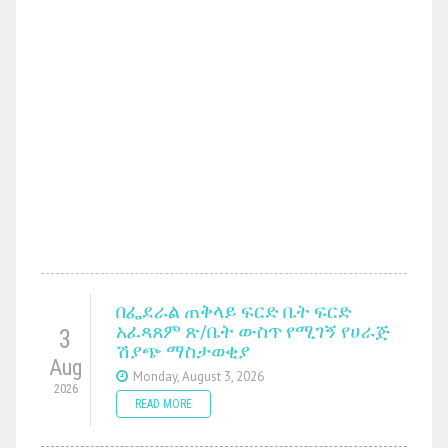
በፌደራል ጠቅላይ ፍርድ ቤት ፍርድ
አፈጻጸም ጽ/ቤት ውስጥ የሚገኝ የሀራጅ
3
ሽያጭ ማስታወቂያ
Aug
Monday, August 3, 2026
2026
READ MORE