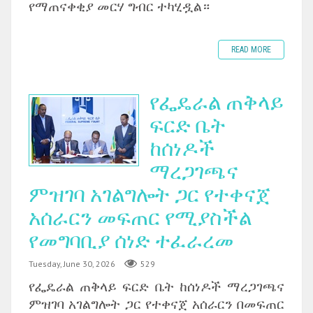
የማጠናቀቂያ መርሃ ግብር ተካሂዷል።
READ MORE
የፌዴራል ጠቅላይ
ፍርድ ቤት
ከሰነዶች
ማረጋገጫና
ምዝገባ አገልግሎት ጋር የተቀናጀ
አሰራርን መፍጠር የሚያስችል
የመግባቢያ ሰነድ ተፈራረመ
Tuesday, June 30, 2026
529
‎የፌዴራል ጠቅላይ ፍርድ ቤት ከሰነዶች ማረጋገጫና
ምዝገባ አገልግሎት ጋር የተቀናጀ አሰራርን በመፍጠር