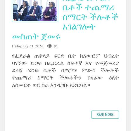
ቤቶች ተጨማሪ
ስማርት ችሎቶች
አገልግሎት
መስጠት ጀመሩ
Friday, July 31, 2026
91
የፌደራል ጠቅላይ ፍርድ ቤት ከአውሮፓ ህብረት
ባገኘው ድጋፍ በፌደራል ከፍተኛ እና የመጀመሪያ
ደረጃ ፍርድ ቤቶች በሚገኙ ምድብ ችሎቶች
ተጨማሪ ስማርት ችሎቶችን በዛሬው ዕለት
አስመርቆ ወደ ስራ እንዲገቡ አድርጓል።
READ MORE