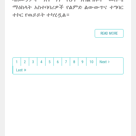
ማዕከላት አስተባባሪዎች የልምድ ልውውጥና ተግባር
ተኮር የዉይይት ተካሂዷል።
READ MORE
1
2
3
4
5
6
7
8
9
10
Next
Last