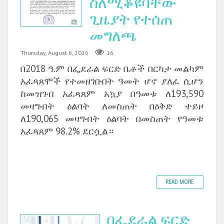
ስለሚቆዩባቸው
ጊዜያት የተሰጠ
መግለጫ
Thursday, August 6, 2026
16
በ2018 ዓ.ም በፌደራል ፍርድ ቤቶች በርካታ መልካም
አፈጻጸሞች የተመዘገቡበት ዓመት ሆኖ ያለፈ ሲሆን
ከመዝገብ አፈጻጸም አኳያ በዓመቱ ለ193,590
መዛግብት ዕልባት ለመስጠት በዕቅድ ተይዞ
ለ190,065 መዛግብት ዕልባት በመስጠት የዓመቱ
አፈጻጸም 98.2% ደርሷል።
READ MORE
በፌደራል ፍርድ