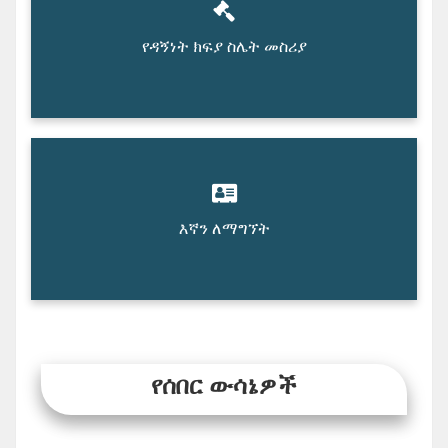
የዳኝነት ክፍያ ስሌት መስሪያ
እኛን ለማግኘት
የሰበር ውሳኔዎች