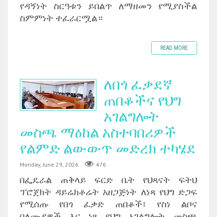
የዳኝነት ስርዓቱን ይበልጥ ለማዘመን የሚያስችል
ስምምነት ተፈራርሟል።
READ MORE
ለበጎ ፈቃደኛ
ጠበቆችና የህግ
አገልግሎት
መስጫ ማዕከል አስተባበሪዎች
የልምድ ልውውጥ መድረክ ተካሄደ
Monday, June 29, 2026
476
በፌዴራል ጠቅላይ ፍርድ ቤት የህጻናት ፍትህ
ፕሮጀክት ዳይሬክቶሬት አዘጋጅነት ለነጻ የህግ ድጋፍ
የሚሰጡ የበጎ ፈቃድ ጠበቆች፣ የስነ ልቦና
ባለሙያዎች እና ነፃ የህግ አገልግሎት መስጫ