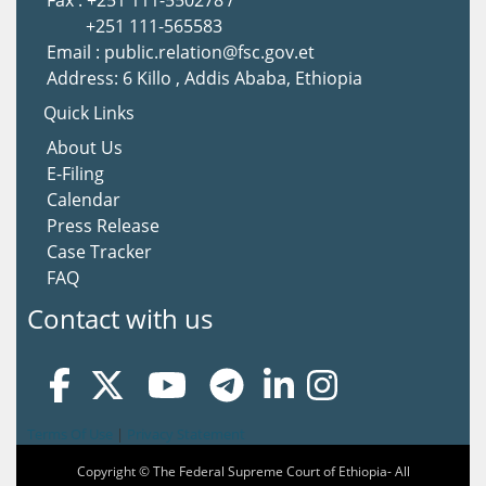
Fax : +251 111-550278 /
+251 111-565583
Email : public.relation@fsc.gov.et
Address: 6 Killo , Addis Ababa, Ethiopia
Quick Links
About Us
E-Filing
Calendar
Press Release
Case Tracker
FAQ
Contact with us
Terms Of Use
|
Privacy Statement
Copyright © The Federal Supreme Court of Ethiopia- All