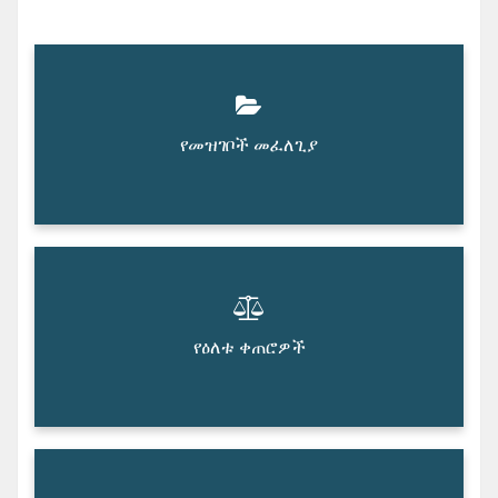
የመዝገቦች መፈለጊያ
የዕለቱ ቀጠሮዎች