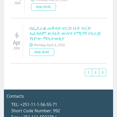
2026
READ MORE
በፌደራል ጠቅላይ ፍርድ ቤት ፍርድ
አፈጻጸም ጽ/ቤት ውስጥ የሚገኝ የሀራጅ
6
ሽያጭ ማስታወቂያ
Apr
Monday, April 6, 2026
2026
READ MORE
1
2
3
Contacts
TEL: +251-11-1-56-55-71
Short Code Number: 992