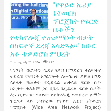
"የዋይድ ኤሪያ
ኔትወርክ
ፕሮጀክት የፍርድ
ቤቶችን
የቴክኖሎጂ ተጠቃሚነት ብቃት
በከፍተኛ ደረጃ አሳድጓል፡፡" ክቡር
አቶ ቴዎድሮስ ምህረት
Tuesday, July 21, 2026
217
የዳኝነት ስርዓቱን ዲጂታላይዝ በማድረግ ቀልጣፋና
ተደራሽ የዳኝነት አገልግሎት ለመስጠት ይቻል ዘንድ
ላለፋት ዓመታት የፌደራል ጠቅላይ ፍርድ ቤት
ከኢትዮ ቴሌኮም ጋር በጋራ በፌደራል ፍርድ ቤቶች
ላይ ሲተገብር የቆየው የቴክኖሎጂ የመሰረተ ልማት
ዝርጋታ ላይ ያተኮረው የዋይድ ኤርያ ኔትወርክ
ፕሮጀክት (Wide Area Network Project)